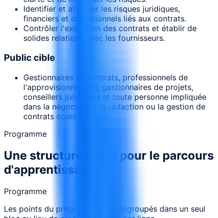
Identifier et atténuer les risques juridiques,
financiers et opérationnels liés aux contrats.
Contrôler l'exécution des contrats et établir de
solides relations avec les fournisseurs.
Public cible
Gestionnaires de contrats, professionnels de
l'approvisionnement, gestionnaires de projets,
conseillers juridiques et toute personne impliquée
dans la négociation, la rédaction ou la gestion de
contrats commerciaux.
Programme
Une structure claire pour le parcours
d'apprentissage.
Programme
Les points du programme sont regroupés dans un seul