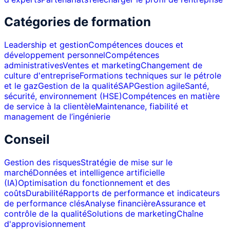
Catégories de formation
Leadership et gestion
Compétences douces et
développement personnel
Compétences
administratives
Ventes et marketing
Changement de
culture d'entreprise
Formations techniques sur le pétrole
et le gaz
Gestion de la qualité
SAP
Gestion agile
Santé,
sécurité, environnement (HSE)
Compétences en matière
de service à la clientèle
Maintenance, fiabilité et
management de l’ingénierie
Conseil
Gestion des risques
Stratégie de mise sur le
marché
Données et intelligence artificielle
(IA)
Optimisation du fonctionnement et des
coûts
Durabilité
Rapports de performance et indicateurs
de performance clés
Analyse financière
Assurance et
contrôle de la qualité
Solutions de marketing
Chaîne
d'approvisionnement