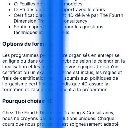
○ Feuilles de travail et modèles
○ Études de cas en rapport avec le cours
Certificat d'achèvement 4D délivré par The Fourth
Dimension Training & Consultancy
Soutien après le cours pour les questions
techniques et les conseils
Options de formation
Les programmes peuvent être organisés en entreprise,
en ligne ou dans un format hybride selon le calendrier, la
localisation et les objectifs de vos équipes. Lorsqu'un
certificat ou un examen externe est inclus, les règles et
frais de certification restent soumis aux politiques de
l'organisme certificateur, tandis que 4D assure la
formation et l'accompagnement à la préparation.
Pourquoi choisir 4D
Chez The Fourth Dimension Training & Consultancy,
nous ne croyons pas aux solutions uniques. Chaque
cours que nous proposons est soigneusement adapté