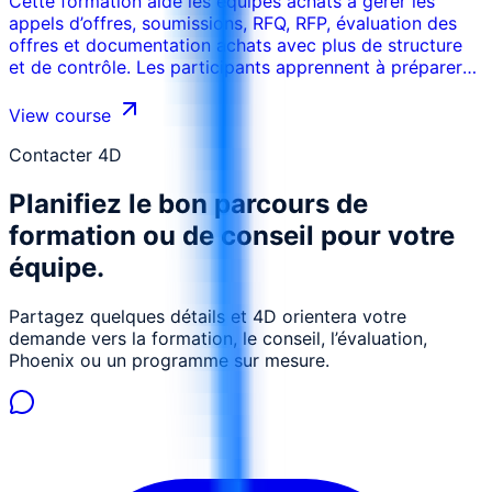
Cette formation aide les équipes achats à gérer les
appels d’offres, soumissions, RFQ, RFP, évaluation des
offres et documentation achats avec plus de structure
et de contrôle. Les participants apprennent à préparer
des documents clairs, gérer la communication avec les
soumissionnaires, évaluer les offres, maintenir la
View course
transparence et réduire litiges et faiblesses d’audit.
Contacter 4D
Planifiez le bon parcours de
formation ou de conseil pour votre
équipe.
Partagez quelques détails et 4D orientera votre
demande vers la formation, le conseil, l’évaluation,
Phoenix ou un programme sur mesure.