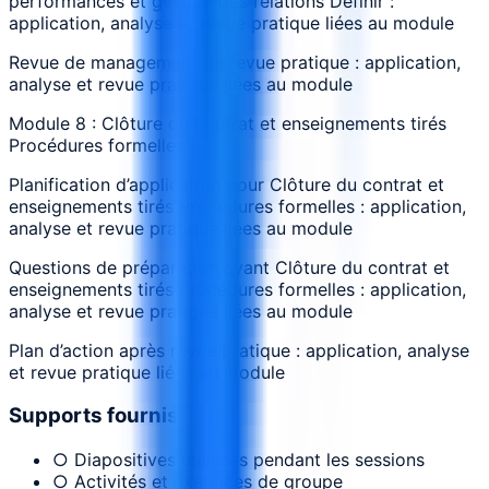
performances et gestion des relations Définir :
application, analyse et revue pratique liées au module
Revue de management de revue pratique : application,
analyse et revue pratique liées au module
Module 8 : Clôture du contrat et enseignements tirés
Procédures formelles
Planification d’application pour Clôture du contrat et
enseignements tirés Procédures formelles : application,
analyse et revue pratique liées au module
Questions de préparation avant Clôture du contrat et
enseignements tirés Procédures formelles : application,
analyse et revue pratique liées au module
Plan d’action après revue pratique : application, analyse
et revue pratique liées au module
Supports fournis
○ Diapositives utilisées pendant les sessions
○ Activités et exercices de groupe