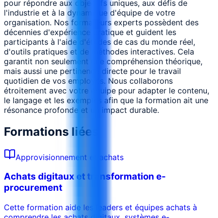
pour répondre aux objectifs uniques, aux défis de
l'industrie et à la dynamique d'équipe de votre
organisation. Nos formateurs experts possèdent des
décennies d'expérience pratique et guident les
participants à l'aide d'études de cas du monde réel,
d'outils pratiques et de méthodes interactives. Cela
garantit non seulement une compréhension théorique,
mais aussi une pertinence directe pour le travail
quotidien de vos employés. Nous collaborons
étroitement avec votre équipe pour adapter le contenu,
le langage et les exemples afin que la formation ait une
résonance profonde et un impact durable.
Formations liées
Approvisionnement et achats
Achats digitaux et transformation e-
procurement
Cette formation aide les leaders et équipes achats à
comprendre les achats digitaux, systèmes e-