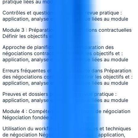
pratique liées au module
Contrôles et questions de suivi sur revue pratique :
application, analyse et revue pratique liées au module
Module 3 : Préparation des négociations contractuelles
Définir les objectifs et
Approche de planification pour Préparation des
négociations contractuelles Définir les objectifs et :
application, analyse et revue pratique liées au module
Erreurs fréquentes et signaux d’alerte dans Préparation
des négociations contractuelles Définir les objectifs et :
application, analyse et revue pratique liées au module
Preuves et dossiers produits par revue pratique :
application, analyse et revue pratique liées au module
Module 4 : Compétences et techniques de négociation
Négociation fondée sur
Utilisation du workflow de Compétences et techniques
de négociation Négociation fondée sur : application,