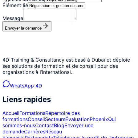
Élément lié
Message
Envoyer la demande
4D Training & Consultancy est basé à Dubaï et déploie
ses solutions de formation et de conseil pour des
organisations à l’international.
WhatsApp 4D
Liens rapides
Accueil
Formations
Répertoire des
formations
Conseil
Secteurs
Évaluation
Phoenix
Qui
sommes-nous
Contact
Blog
Envoyer une
demande
Carrières
Réseau
d'experts
Partenariats
Télécharger le profil de l’entreprise