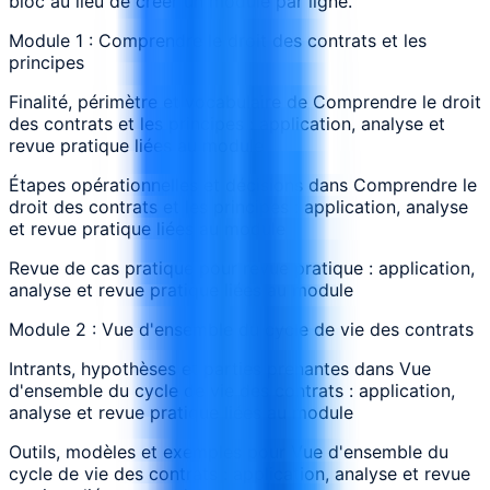
bloc au lieu de créer un module par ligne.
Module 1 : Comprendre le droit des contrats et les
principes
Finalité, périmètre et vocabulaire de Comprendre le droit
des contrats et les principes : application, analyse et
revue pratique liées au module
Étapes opérationnelles et décisions dans Comprendre le
droit des contrats et les principes : application, analyse
et revue pratique liées au module
Revue de cas pratique pour revue pratique : application,
analyse et revue pratique liées au module
Module 2 : Vue d'ensemble du cycle de vie des contrats
Intrants, hypothèses et parties prenantes dans Vue
d'ensemble du cycle de vie des contrats : application,
analyse et revue pratique liées au module
Outils, modèles et exemples pour Vue d'ensemble du
cycle de vie des contrats : application, analyse et revue