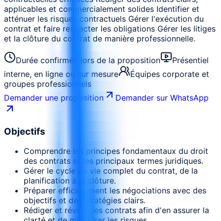
applicables et commercialement solides Identifier et
atténuer les risques contractuels Gérer l'exécution du
contrat et faire respecter les obligations Gérer les litiges
et la clôture du contrat de manière professionnelle.
Durée confirmée lors de la proposition
Présentiel
interne, en ligne ou sur mesure
Équipes corporate et
groupes professionnels
Demander une proposition
Demander sur WhatsApp
Objectifs
Comprendre les principes fondamentaux du droit
des contrats et les principaux termes juridiques.
Gérer le cycle de vie complet du contrat, de la
planification à la clôture.
Préparer efficacement les négociations avec des
objectifs et des stratégies clairs.
Rédiger et réviser les contrats afin d'en assurer la
clarté et de minimiser les risques.