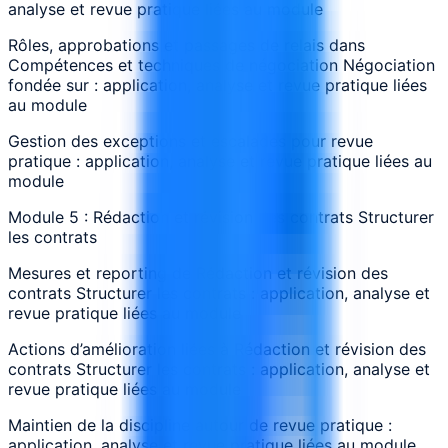
analyse et revue pratique liées au module
Rôles, approbations et passages de relais dans
Compétences et techniques de négociation Négociation
fondée sur : application, analyse et revue pratique liées
au module
Gestion des exceptions et escalades pour revue
pratique : application, analyse et revue pratique liées au
module
Module 5 : Rédaction et révision des contrats Structurer
les contrats
Mesures et reporting de Rédaction et révision des
contrats Structurer les contrats : application, analyse et
revue pratique liées au module
Actions d’amélioration liées à Rédaction et révision des
contrats Structurer les contrats : application, analyse et
revue pratique liées au module
Maintien de la discipline autour de revue pratique :
application, analyse et revue pratique liées au module