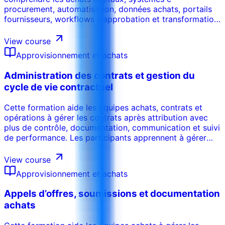
procurement, automatisation, données achats, portails
fournisseurs, workflows d’approbation et transformation
technologique des achats. Les participants apprennent à
identifier les opportunités digitales, améliorer l’efficacité
View course
processus, soutenir l’adoption et créer de la valeur
Approvisionnement et achats
mesurable.
Administration des contrats et gestion du
cycle de vie contractuel
Cette formation aide les équipes achats, contrats et
opérations à gérer les contrats après attribution avec
plus de contrôle, documentation, communication et suivi
de performance. Les participants apprennent à gérer
obligations, jalons, livrables, variations, renouvellements,
performance fournisseur et clôture contractuelle.
View course
Approvisionnement et achats
Appels d’offres, soumissions et documentation
achats