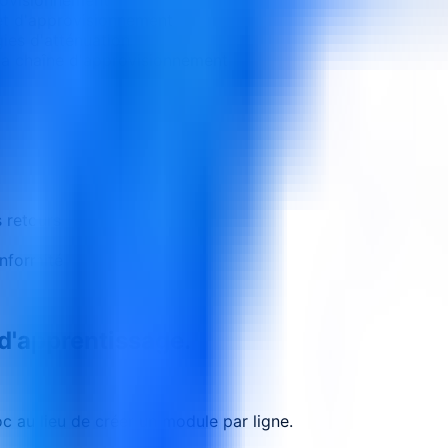
et d'approvisionnement
ies d'atténuation
e la chaîne d'approvisionnement
s retours
nformité
 d'apprentissage.
 au lieu de créer un module par ligne.