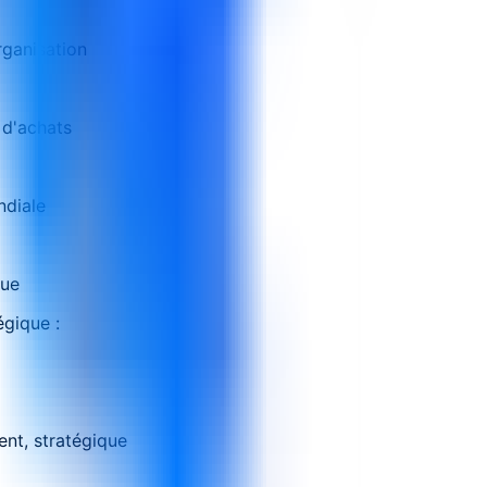
rganisation
 d'achats
ndiale
que
égique :
ent, stratégique