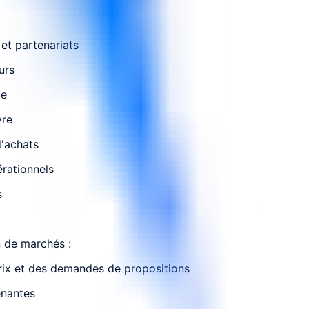
 et partenariats
urs
ue
vre
d'achats
érationnels
s
n de marchés :
ix et des demandes de propositions
enantes