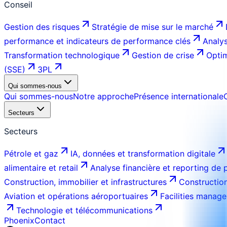
Conseil
Gestion des risques
Stratégie de mise sur le marché
performance et indicateurs de performance clés
Analys
Transformation technologique
Gestion de crise
Optim
(SSE)
3PL
Qui sommes-nous
Qui sommes-nous
Notre approche
Présence internationale
Secteurs
Secteurs
Pétrole et gaz
IA, données et transformation digitale
alimentaire et retail
Analyse financière et reporting de
Construction, immobilier et infrastructures
Construction
Aviation et opérations aéroportuaires
Facilities manage
Technologie et télécommunications
Phoenix
Contact