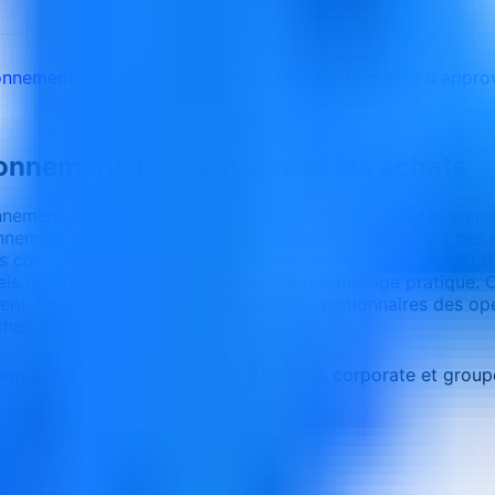
onnement et logistique
Masterclass sur la chaîne d'approv
onnement, la logistique et les achats
ionnement et l'approvisionnement propose une plongée en pr
nement et la logistique. Les participants apprendront des c
urs couvre également l'intégration des technologies, les st
éels garantissent une expérience d'apprentissage pratique. C
nt, les coordinateurs logistiques, les gestionnaires des opé
 chaîne d'approvisionnement.
terne, en ligne ou sur mesure
Équipes corporate et group
rovisionnement