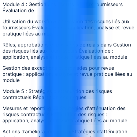
Module 4 : Gestion des risques liés aux fournisseurs
Évaluation de
Utilisation du workflow de Gestion des risques liés aux
fournisseurs Évaluation de : application, analyse et revue
pratique liées au module
Rôles, approbations et passages de relais dans Gestion
des risques liés aux fournisseurs Évaluation de :
application, analyse et revue pratique liées au module
Gestion des exceptions et escalades pour revue
pratique : application, analyse et revue pratique liées au
module
Module 5 : Stratégies d'atténuation des risques
contractuels Répartition des risques
Mesures et reporting de Stratégies d'atténuation des
risques contractuels Répartition des risques :
application, analyse et revue pratique liées au module
Actions d’amélioration liées à Stratégies d'atténuation