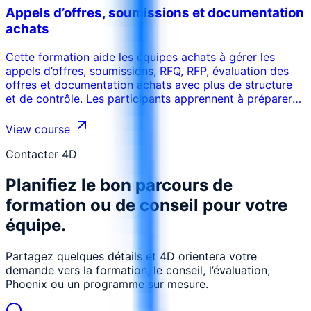
Appels d’offres, soumissions et documentation
achats
Cette formation aide les équipes achats à gérer les
appels d’offres, soumissions, RFQ, RFP, évaluation des
offres et documentation achats avec plus de structure
et de contrôle. Les participants apprennent à préparer
des documents clairs, gérer la communication avec les
soumissionnaires, évaluer les offres, maintenir la
View course
transparence et réduire litiges et faiblesses d’audit.
Contacter 4D
Planifiez le bon parcours de
formation ou de conseil pour votre
équipe.
Partagez quelques détails et 4D orientera votre
demande vers la formation, le conseil, l’évaluation,
Phoenix ou un programme sur mesure.