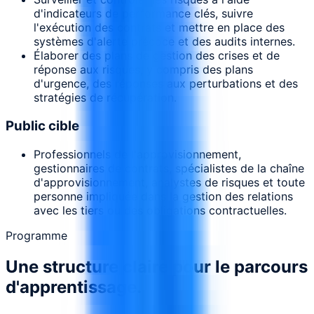
d'indicateurs de performance clés, suivre
l'exécution des contrats et mettre en place des
systèmes d'alerte précoce et des audits internes.
Élaborer des plans de gestion des crises et de
réponse aux risques, y compris des plans
d'urgence, des réponses aux perturbations et des
stratégies de récupération.
Public cible
Professionnels de l'approvisionnement,
gestionnaires de contrats, spécialistes de la chaîne
d'approvisionnement, analystes de risques et toute
personne impliquée dans la gestion des relations
avec les tiers ou des obligations contractuelles.
Programme
Une structure claire pour le parcours
d'apprentissage.