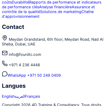
coûts
Durabilité
Rapports de performance et indicateurs
de performance clés
Analyse financière
Assurance et
contrôle de la qualité
Solutions de marketing
Chaîne
d'approvisionnement
Contact
Meydan Grandstand, 6th floor, Meydan Road, Nad Al
Sheba, Dubai, UAE
info@fourdtc.com
+971 4 236 4448
WhatsApp
+971 50 249 0409
Langues
English
العربية
Français
Copyright 2026 4D Training & Consultancy. Tous droits