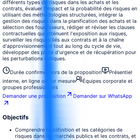
différents types de risques dans les achats et les
contrats, évaluer l'impact et la probabilité des risques en
utilisant des méthodologies structurées, intégrer la
gestion des risques dans la planification des achats et la
sélection des fournisseurs, rédiger et réviser les clauses
contractuelles qui atténuent l'exposition aux risques,
surveiller les risques liés aux contrats et à la chaîne
d'approvisionnement tout au long du cycle de vie,
développer des plans d'urgence et de récupération pour
les perturbations critiques.
Durée confirmée lors de la proposition
Présentiel
interne, en ligne ou sur mesure
Équipes corporate et
groupes professionnels
Demander une proposition
Demander sur WhatsApp
Objectifs
Comprendre la définition et les catégories de
risques dans les marchés publics et les contrats, et