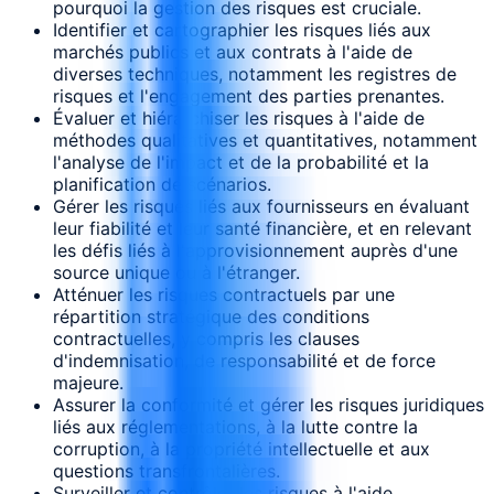
pourquoi la gestion des risques est cruciale.
Identifier et cartographier les risques liés aux
marchés publics et aux contrats à l'aide de
diverses techniques, notamment les registres de
risques et l'engagement des parties prenantes.
Évaluer et hiérarchiser les risques à l'aide de
méthodes qualitatives et quantitatives, notamment
l'analyse de l'impact et de la probabilité et la
planification de scénarios.
Gérer les risques liés aux fournisseurs en évaluant
leur fiabilité et leur santé financière, et en relevant
les défis liés à l'approvisionnement auprès d'une
source unique ou à l'étranger.
Atténuer les risques contractuels par une
répartition stratégique des conditions
contractuelles, y compris les clauses
d'indemnisation, de responsabilité et de force
majeure.
Assurer la conformité et gérer les risques juridiques
liés aux réglementations, à la lutte contre la
corruption, à la propriété intellectuelle et aux
questions transfrontalières.
Surveiller et contrôler les risques à l'aide