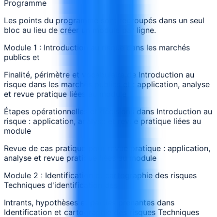
Programme
Les points du programme sont regroupés dans un seul
bloc au lieu de créer un module par ligne.
Module 1 : Introduction au risque dans les marchés
publics et
Finalité, périmètre et vocabulaire de Introduction au
risque dans les marchés publics et : application, analyse
et revue pratique liées au module
Étapes opérationnelles et décisions dans Introduction au
risque : application, analyse et revue pratique liées au
module
Revue de cas pratique pour revue pratique : application,
analyse et revue pratique liées au module
Module 2 : Identification et cartographie des risques
Techniques d'identification des
Intrants, hypothèses et parties prenantes dans
Identification et cartographie des risques Techniques