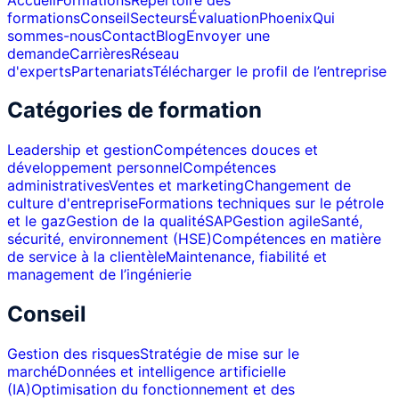
formations
Conseil
Secteurs
Évaluation
Phoenix
Qui
sommes-nous
Contact
Blog
Envoyer une
demande
Carrières
Réseau
d'experts
Partenariats
Télécharger le profil de l’entreprise
Catégories de formation
Leadership et gestion
Compétences douces et
développement personnel
Compétences
administratives
Ventes et marketing
Changement de
culture d'entreprise
Formations techniques sur le pétrole
et le gaz
Gestion de la qualité
SAP
Gestion agile
Santé,
sécurité, environnement (HSE)
Compétences en matière
de service à la clientèle
Maintenance, fiabilité et
management de l’ingénierie
Conseil
Gestion des risques
Stratégie de mise sur le
marché
Données et intelligence artificielle
(IA)
Optimisation du fonctionnement et des