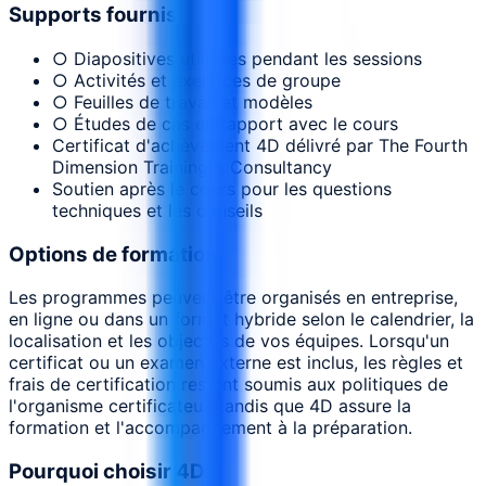
Supports fournis
○ Diapositives utilisées pendant les sessions
○ Activités et exercices de groupe
○ Feuilles de travail et modèles
○ Études de cas en rapport avec le cours
Certificat d'achèvement 4D délivré par The Fourth
Dimension Training & Consultancy
Soutien après le cours pour les questions
techniques et les conseils
Options de formation
Les programmes peuvent être organisés en entreprise,
en ligne ou dans un format hybride selon le calendrier, la
localisation et les objectifs de vos équipes. Lorsqu'un
certificat ou un examen externe est inclus, les règles et
frais de certification restent soumis aux politiques de
l'organisme certificateur, tandis que 4D assure la
formation et l'accompagnement à la préparation.
Pourquoi choisir 4D