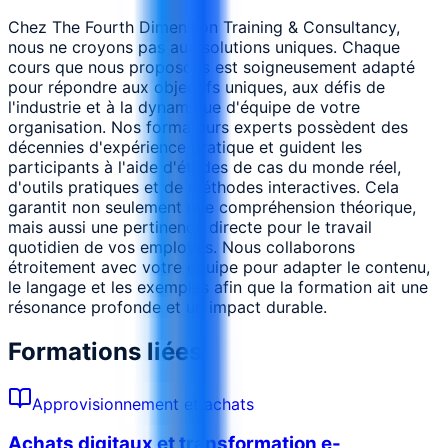
Chez The Fourth Dimension Training & Consultancy,
nous ne croyons pas aux solutions uniques. Chaque
cours que nous proposons est soigneusement adapté
pour répondre aux objectifs uniques, aux défis de
l'industrie et à la dynamique d'équipe de votre
organisation. Nos formateurs experts possèdent des
décennies d'expérience pratique et guident les
participants à l'aide d'études de cas du monde réel,
d'outils pratiques et de méthodes interactives. Cela
garantit non seulement une compréhension théorique,
mais aussi une pertinence directe pour le travail
quotidien de vos employés. Nous collaborons
étroitement avec votre équipe pour adapter le contenu,
le langage et les exemples afin que la formation ait une
résonance profonde et un impact durable.
Formations liées
Approvisionnement et achats
Achats digitaux et transformation e-