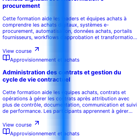
procurement
Cette formation aide les leaders et équipes achats à
comprendre les achats digitaux, systèmes e-
procurement, automatisation, données achats, portails
fournisseurs, workflows d’approbation et transformation
technologique des achats. Les participants apprennent à
identifier les opportunités digitales, améliorer l’efficacité
View course
processus, soutenir l’adoption et créer de la valeur
Approvisionnement et achats
mesurable.
Administration des contrats et gestion du
cycle de vie contractuel
Cette formation aide les équipes achats, contrats et
opérations à gérer les contrats après attribution avec
plus de contrôle, documentation, communication et suivi
de performance. Les participants apprennent à gérer
obligations, jalons, livrables, variations, renouvellements,
performance fournisseur et clôture contractuelle.
View course
Approvisionnement et achats