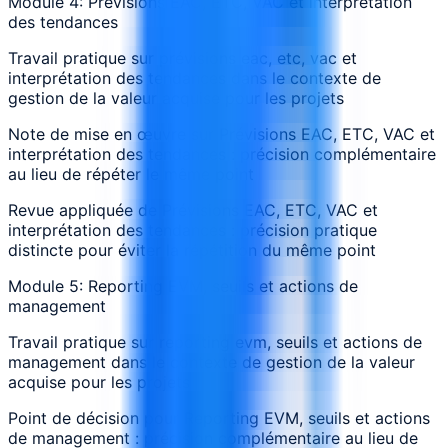
Module 4: Prévisions EAC, ETC, VAC et interprétation
des tendances
Travail pratique sur prévisions eac, etc, vac et
interprétation des tendances dans le contexte de
gestion de la valeur acquise pour les projets
Note de mise en œuvre sur Prévisions EAC, ETC, VAC et
interprétation des tendances : précision complémentaire
au lieu de répéter le même point
Revue appliquée de Prévisions EAC, ETC, VAC et
interprétation des tendances : précision pratique
distincte pour éviter la répétition du même point
Module 5: Reporting EVM, seuils et actions de
management
Travail pratique sur reporting evm, seuils et actions de
management dans le contexte de gestion de la valeur
acquise pour les projets
Point de décision pour Reporting EVM, seuils et actions
de management : précision complémentaire au lieu de