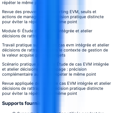
répéter le même point
Revue des preuves pour Reporting EVM, seuils et
actions de management : précision pratique distincte
pour éviter la répétition du même point
Module 6: Étude de cas EVM intégrée et atelier
décisions de rattrapage
Travail pratique sur étude de cas evm intégrée et atelier
décisions de rattrapage dans le contexte de gestion de
la valeur acquise pour les projets
Scénario pratique autour de Étude de cas EVM intégrée
et atelier décisions de rattrapage : précision
complémentaire au lieu de répéter le même point
Revue appliquée de Étude de cas EVM intégrée et atelier
décisions de rattrapage : précision pratique distincte
pour éviter la répétition du même point
Supports fournis