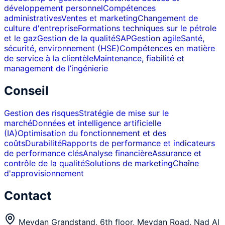
développement personnel
Compétences
administratives
Ventes et marketing
Changement de
culture d'entreprise
Formations techniques sur le pétrole
et le gaz
Gestion de la qualité
SAP
Gestion agile
Santé,
sécurité, environnement (HSE)
Compétences en matière
de service à la clientèle
Maintenance, fiabilité et
management de l’ingénierie
Conseil
Gestion des risques
Stratégie de mise sur le
marché
Données et intelligence artificielle
(IA)
Optimisation du fonctionnement et des
coûts
Durabilité
Rapports de performance et indicateurs
de performance clés
Analyse financière
Assurance et
contrôle de la qualité
Solutions de marketing
Chaîne
d'approvisionnement
Contact
Meydan Grandstand, 6th floor, Meydan Road, Nad Al