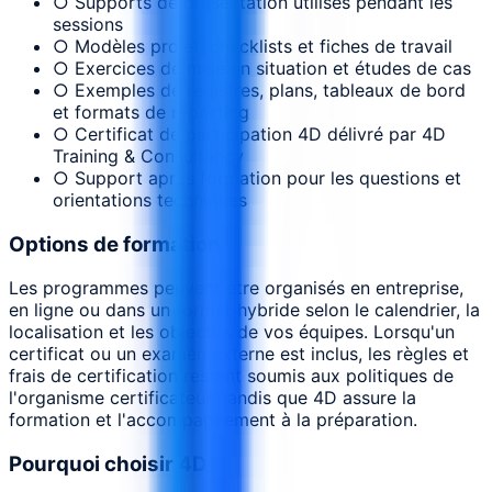
○ Supports de présentation utilisés pendant les
sessions
○ Modèles projet, checklists et fiches de travail
○ Exercices de mise en situation et études de cas
○ Exemples de registres, plans, tableaux de bord
et formats de reporting
○ Certificat de participation 4D délivré par 4D
Training & Consultancy
○ Support après formation pour les questions et
orientations techniques
Options de formation
Les programmes peuvent être organisés en entreprise,
en ligne ou dans un format hybride selon le calendrier, la
localisation et les objectifs de vos équipes. Lorsqu'un
certificat ou un examen externe est inclus, les règles et
frais de certification restent soumis aux politiques de
l'organisme certificateur, tandis que 4D assure la
formation et l'accompagnement à la préparation.
Pourquoi choisir 4D