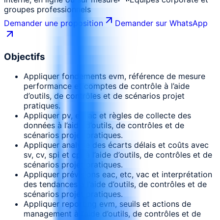
groupes professionnels
Demander une proposition
Demander sur WhatsApp
Objectifs
Appliquer fondements evm, référence de mesure
performance et comptes de contrôle à l’aide
d’outils, de contrôles et de scénarios projet
pratiques.
Appliquer pv, ev, ac et règles de collecte des
données à l’aide d’outils, de contrôles et de
scénarios projet pratiques.
Appliquer analyse des écarts délais et coûts avec
sv, cv, spi et cpi à l’aide d’outils, de contrôles et de
scénarios projet pratiques.
Appliquer prévisions eac, etc, vac et interprétation
des tendances à l’aide d’outils, de contrôles et de
scénarios projet pratiques.
Appliquer reporting evm, seuils et actions de
management à l’aide d’outils, de contrôles et de