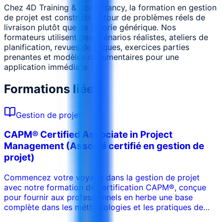
Chez 4D Training & Consultancy, la formation en gestion
de projet est construite autour de problèmes réels de
livraison plutôt que de théorie générique. Nos
formateurs utilisent des scénarios réalistes, ateliers de
planification, revues de risques, exercices parties
prenantes et modèles documentaires pour une
application immédiate.
Formations liées
Gestion de projet
CAPM® Certified Associate in Project
Management (Associé certifié en gestion de
projet)
Commencez votre voyage dans la gestion de projet
avec notre formation de certification CAPM®, conçue
pour fournir aux professionnels en herbe une base
complète dans les méthodologies et les pratiques de
gestion de projet. Idéale pour les personnes qui