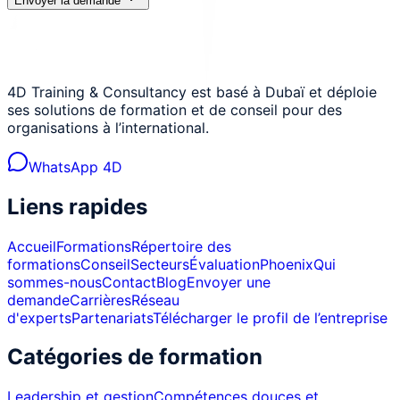
Envoyer la demande
4D Training & Consultancy est basé à Dubaï et déploie
ses solutions de formation et de conseil pour des
organisations à l’international.
WhatsApp 4D
Liens rapides
Accueil
Formations
Répertoire des
formations
Conseil
Secteurs
Évaluation
Phoenix
Qui
sommes-nous
Contact
Blog
Envoyer une
demande
Carrières
Réseau
d'experts
Partenariats
Télécharger le profil de l’entreprise
Catégories de formation
Leadership et gestion
Compétences douces et