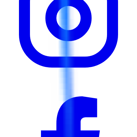
du projet, le temps, le coût, la qualité, les ressources, les
risques, l'approvisionnement et les attentes des parties
prenantes, adapter l'exécution du projet aux modèles de
livraison prédictifs (waterfall), agiles et hybrides, utiliser
les outils et techniques essentiels de gestion de projet
(WBS, diagrammes de Gantt, matrices de risque, gestion
de la valeur acquise, etc.) Naviguer dans les dilemmes
éthiques et assurer l'alignement du projet avec la
stratégie et la gouvernance de l'organisation et se
préparer en toute confiance à l'examen de certification
PMP®, y compris le support complet de l'application et
l'entraînement à l'examen blanc.