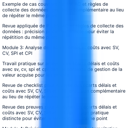
Exemple de cas couvrant PV, EV, AC et règles de
collecte des données : précision complémentaire au lieu
de répéter le même point
Revue appliquée de PV, EV, AC et règles de collecte des
données : précision pratique distincte pour éviter la
répétition du même point
Module 3: Analyse des écarts délais et coûts avec SV,
CV, SPI et CPI
Travail pratique sur analyse des écarts délais et coûts
avec sv, cv, spi et cpi dans le contexte de gestion de la
valeur acquise pour les projets
Revue de checklist pour Analyse des écarts délais et
coûts avec SV, CV, SPI et CPI : précision complémentaire
au lieu de répéter le même point
Revue des preuves pour Analyse des écarts délais et
coûts avec SV, CV, SPI et CPI : précision pratique
distincte pour éviter la répétition du même point