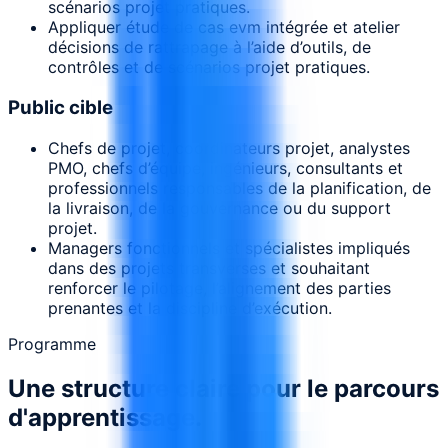
scénarios projet pratiques.
Appliquer étude de cas evm intégrée et atelier
décisions de rattrapage à l’aide d’outils, de
contrôles et de scénarios projet pratiques.
Public cible
Chefs de projet, coordinateurs projet, analystes
PMO, chefs d’équipe, ingénieurs, consultants et
professionnels responsables de la planification, de
la livraison, de la gouvernance ou du support
projet.
Managers fonctionnels et spécialistes impliqués
dans des projets transverses et souhaitant
renforcer le pilotage, l’alignement des parties
prenantes et la discipline d’exécution.
Programme
Une structure claire pour le parcours
d'apprentissage.