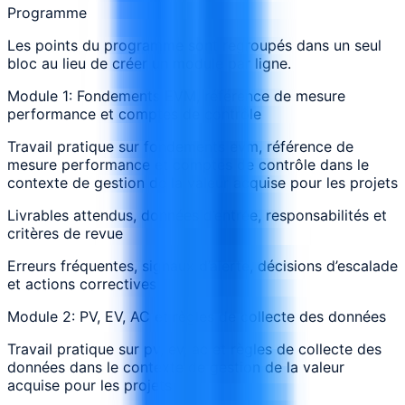
Programme
Les points du programme sont regroupés dans un seul
bloc au lieu de créer un module par ligne.
Module 1: Fondements EVM, référence de mesure
performance et comptes de contrôle
Travail pratique sur fondements evm, référence de
mesure performance et comptes de contrôle dans le
contexte de gestion de la valeur acquise pour les projets
Livrables attendus, données d’entrée, responsabilités et
critères de revue
Erreurs fréquentes, signaux d’alerte, décisions d’escalade
et actions correctives
Module 2: PV, EV, AC et règles de collecte des données
Travail pratique sur pv, ev, ac et règles de collecte des
données dans le contexte de gestion de la valeur
acquise pour les projets