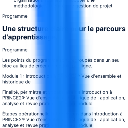
méthodologie structurée de gestion de projet
Programme
Une structure claire pour le parcours
d'apprentissage.
Programme
Les points du programme sont regroupés dans un seul
bloc au lieu de créer un module par ligne.
Module 1 : Introduction à PRINCE2® Vue d'ensemble et
historique de
Finalité, périmètre et vocabulaire de Introduction à
PRINCE2® Vue d'ensemble et historique de : application,
analyse et revue pratique liées au module
Étapes opérationnelles et décisions dans Introduction à
PRINCE2® Vue d'ensemble et historique de : application,
analyse et revue pratique liées au module