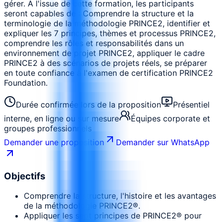
gérer. A l'issue de cette formation, les participants
seront capables de : Comprendre la structure et la
terminologie de la méthodologie PRINCE2, identifier et
expliquer les 7 principes, thèmes et processus PRINCE2,
comprendre les rôles et responsabilités dans un
environnement de projet PRINCE2, appliquer le cadre
PRINCE2 à des scénarios de projets réels, se préparer
en toute confiance à l'examen de certification PRINCE2
Foundation.
Durée confirmée lors de la proposition
Présentiel
interne, en ligne ou sur mesure
Équipes corporate et
groupes professionnels
Demander une proposition
Demander sur WhatsApp
Objectifs
Comprendre la structure, l'histoire et les avantages
de la méthodologie PRINCE2®.
Appliquer les sept principes de PRINCE2® pour