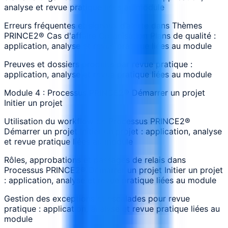
analyse et revue pratique liées au module
Erreurs fréquentes et signaux d’alerte dans Thèmes
PRINCE2® Cas d'affaire Organisation Plans de qualité :
application, analyse et revue pratique liées au module
Preuves et dossiers produits par revue pratique :
application, analyse et revue pratique liées au module
Module 4 : Processus PRINCE2® Démarrer un projet
Initier un projet
Utilisation du workflow de Processus PRINCE2®
Démarrer un projet Initier un projet : application, analyse
et revue pratique liées au module
Rôles, approbations et passages de relais dans
Processus PRINCE2® Démarrer un projet Initier un projet
: application, analyse et revue pratique liées au module
Gestion des exceptions et escalades pour revue
pratique : application, analyse et revue pratique liées au
module