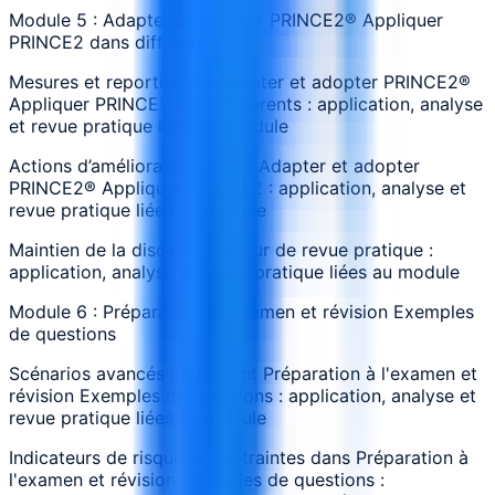
Module 5 : Adapter et adopter PRINCE2® Appliquer
PRINCE2 dans différents
Mesures et reporting de Adapter et adopter PRINCE2®
Appliquer PRINCE2 dans différents : application, analyse
et revue pratique liées au module
Actions d’amélioration liées à Adapter et adopter
PRINCE2® Appliquer PRINCE2 : application, analyse et
revue pratique liées au module
Maintien de la discipline autour de revue pratique :
application, analyse et revue pratique liées au module
Module 6 : Préparation à l'examen et révision Exemples
de questions
Scénarios avancés impliquant Préparation à l'examen et
révision Exemples de questions : application, analyse et
revue pratique liées au module
Indicateurs de risque et contraintes dans Préparation à
l'examen et révision Exemples de questions :