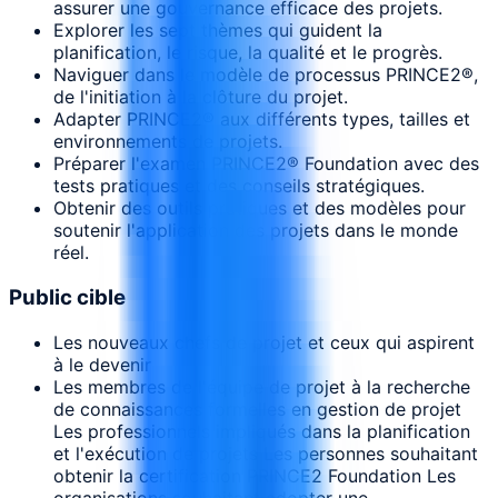
assurer une gouvernance efficace des projets.
Explorer les sept thèmes qui guident la
planification, le risque, la qualité et le progrès.
Naviguer dans le modèle de processus PRINCE2®,
de l'initiation à la clôture du projet.
Adapter PRINCE2® aux différents types, tailles et
environnements de projets.
Préparer l'examen PRINCE2® Foundation avec des
tests pratiques et des conseils stratégiques.
Obtenir des outils pratiques et des modèles pour
soutenir l'application des projets dans le monde
réel.
Public cible
Les nouveaux chefs de projet et ceux qui aspirent
à le devenir
Les membres de l'équipe de projet à la recherche
de connaissances formelles en gestion de projet
Les professionnels impliqués dans la planification
et l'exécution de projets Les personnes souhaitant
obtenir la certification PRINCE2 Foundation Les
organisations souhaitant adopter une