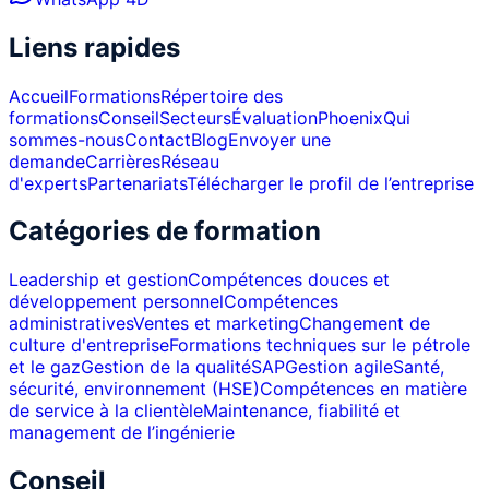
Liens rapides
Accueil
Formations
Répertoire des
formations
Conseil
Secteurs
Évaluation
Phoenix
Qui
sommes-nous
Contact
Blog
Envoyer une
demande
Carrières
Réseau
d'experts
Partenariats
Télécharger le profil de l’entreprise
Catégories de formation
Leadership et gestion
Compétences douces et
développement personnel
Compétences
administratives
Ventes et marketing
Changement de
culture d'entreprise
Formations techniques sur le pétrole
et le gaz
Gestion de la qualité
SAP
Gestion agile
Santé,
sécurité, environnement (HSE)
Compétences en matière
de service à la clientèle
Maintenance, fiabilité et
management de l’ingénierie
Conseil