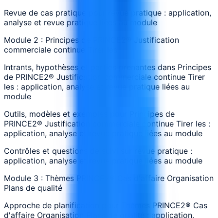
Revue de cas pratique pour revue pratique : application,
analyse et revue pratique liées au module
Module 2 : Principes de PRINCE2® Justification
commerciale continue Tirer les
Intrants, hypothèses et parties prenantes dans Principes
de PRINCE2® Justification commerciale continue Tirer
les : application, analyse et revue pratique liées au
module
Outils, modèles et exemples pour Principes de
PRINCE2® Justification commerciale continue Tirer les :
application, analyse et revue pratique liées au module
Contrôles et questions de suivi sur revue pratique :
application, analyse et revue pratique liées au module
Module 3 : Thèmes PRINCE2® Cas d'affaire Organisation
Plans de qualité
Approche de planification pour Thèmes PRINCE2® Cas
d'affaire Organisation Plans de qualité : application,