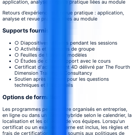
application, analyse et revue pratique liées au module
Retours d’expérience sur revue pratique : application,
analyse et revue pratique liées au module
Supports fournis
○ Diapositives utilisées pendant les sessions
○ Activités et exercices de groupe
○ Feuilles de travail et modèles
○ Études de cas en rapport avec le cours
Certificat d'achèvement 4D délivré par The Fourth
Dimension Training & Consultancy
Soutien après le cours pour les questions
techniques et les conseils
Options de formation
Les programmes peuvent être organisés en entreprise,
en ligne ou dans un format hybride selon le calendrier, la
localisation et les objectifs de vos équipes. Lorsqu'un
certificat ou un examen externe est inclus, les règles et
frais de certification restent soumis aux politiques de