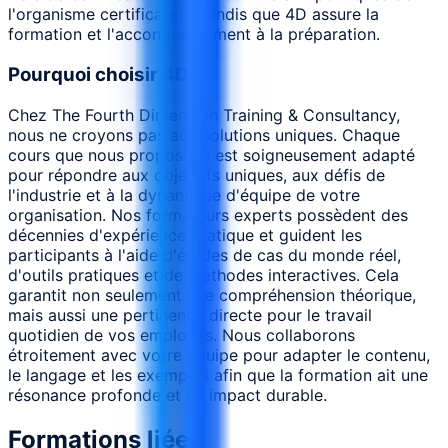
l'organisme certificateur, tandis que 4D assure la
formation et l'accompagnement à la préparation.
Pourquoi choisir 4D
Chez The Fourth Dimension Training & Consultancy,
nous ne croyons pas aux solutions uniques. Chaque
cours que nous proposons est soigneusement adapté
pour répondre aux objectifs uniques, aux défis de
l'industrie et à la dynamique d'équipe de votre
organisation. Nos formateurs experts possèdent des
décennies d'expérience pratique et guident les
participants à l'aide d'études de cas du monde réel,
d'outils pratiques et de méthodes interactives. Cela
garantit non seulement une compréhension théorique,
mais aussi une pertinence directe pour le travail
quotidien de vos employés. Nous collaborons
étroitement avec votre équipe pour adapter le contenu,
le langage et les exemples afin que la formation ait une
résonance profonde et un impact durable.
Formations liées