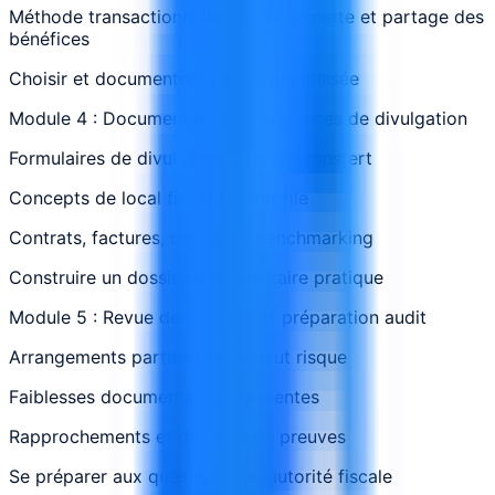
Méthode transactionnelle de marge nette et partage des
bénéfices
Choisir et documenter la méthode utilisée
Module 4 : Documentation et exigences de divulgation
Formulaires de divulgation prix de transfert
Concepts de local file et master file
Contrats, factures, calculs et benchmarking
Construire un dossier documentaire pratique
Module 5 : Revue des risques et préparation audit
Arrangements parties liées à haut risque
Faiblesses documentaires fréquentes
Rapprochements et dossiers de preuves
Se préparer aux questions de l’autorité fiscale