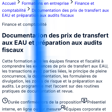
Accueil
Formations en entreprise
Finance et
comptabilité
Documentation des prix de transfert aux
EAU et préparation aux audits fiscaux
Finance et comptabilité
Documentation des prix de transfert
aux EAU et préparation aux audits
fiscaux
Cette formation aide les équipes finance et fiscalité à
comprendre les exigences de prix de transfert aux EAU,
les transactions avec parties liées, le principe de pleine
concurrence, la documentation, les formulaires de
divulgation, les zones de risque et la préparation aux
audits. Le programme met l’accent sur des routines
pratiques de documentation et revue.
Durée confirmée lors de la proposition
Présentiel
interne, en ligne ou sur mesure
Équipes corporate et