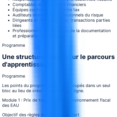
Comptables et contrôleurs financiers
Équipes conformité corporate tax
Auditeurs internes et professionnels du risque
Dirigeants et managers avec transactions parties
liées
Professionnels responsables de la documentation
et préparation audit fiscal
Programme
Une structure claire pour le parcours
d'apprentissage.
Programme
Les points du programme sont regroupés dans un seul
bloc au lieu de créer un module par ligne.
Module 1 : Prix de transfert dans l’environnement fiscal
des EAU
Objectif des règles de prix de transfert