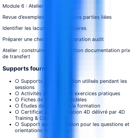
Module 6 : Atelier pratique
Revue d’exemples de transactions parties liées
Identifier les lacunes documentaires
Préparer une checklist de préparation audit
Atelier : construire un plan d’action documentation prix
de transfert
Supports fournis
○ Supports de présentation utilisés pendant les
sessions
○ Activités de groupe et exercices pratiques
○ Fiches de travail et modèles
○ Études de cas liées à la formation
○ Certificat de participation 4D délivré par 4D
Training & Consultancy
○ Support après formation pour les questions et
orientations techniques