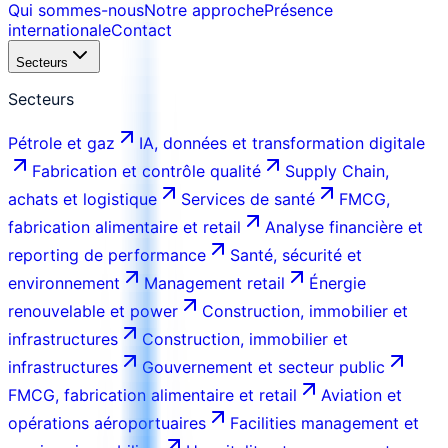
Qui sommes-nous
Notre approche
Présence
internationale
Contact
Secteurs
Secteurs
Pétrole et gaz
IA, données et transformation digitale
Fabrication et contrôle qualité
Supply Chain,
achats et logistique
Services de santé
FMCG,
fabrication alimentaire et retail
Analyse financière et
reporting de performance
Santé, sécurité et
environnement
Management retail
Énergie
renouvelable et power
Construction, immobilier et
infrastructures
Construction, immobilier et
infrastructures
Gouvernement et secteur public
FMCG, fabrication alimentaire et retail
Aviation et
opérations aéroportuaires
Facilities management et