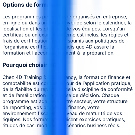
Options de formation
Les programmes peuvent être organisés en entreprise,
en ligne ou dans un format hybride selon le calendrier, la
localisation et les objectifs de vos équipes. Lorsqu'un
certificat ou un examen externe est inclus, les règles et
frais de certification restent soumis aux politiques de
l'organisme certificateur, tandis que 4D assure la
formation et l'accompagnement à la préparation.
Pourquoi choisir 4D
Chez 4D Training & Consultancy, la formation finance et
comptabilité est conçue autour de l’application pratique,
de la fiabilité du reporting, de la discipline de conformité
et de l’amélioration de la prise de décision. Chaque
programme est adapté à votre secteur, votre structure
de reporting, vos processus finance, votre
environnement fiscal et le niveau de maturité de vos
équipes. Nos formateurs utilisent exercices pratiques,
études de cas, modèles et scénarios business réels.