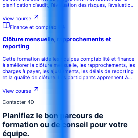
planification d’audit, l’évaluation des risques, l’évaluation
des contrôles, les tests, les preuves d’audit, le reporting
et les recommandations pratiques.
View course
Finance et comptabilité
Clôture mensuelle, rapprochements et
reporting
Cette formation aide les équipes comptabilité et finance
à améliorer la clôture mensuelle, les rapprochements, les
charges à payer, les ajustements, les délais de reporting
et la qualité de clôture. Les participants apprennent à
réduire les retards, renforcer les contrôles de revue,
identifier les erreurs, résoudre les écarts et produire des
View course
rapports mensuels plus fiables.
Contacter 4D
Planifiez le bon parcours de
formation ou de conseil pour votre
équipe.