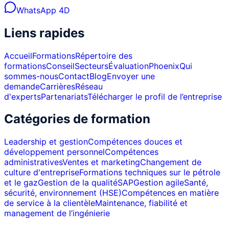
WhatsApp 4D
Liens rapides
Accueil
Formations
Répertoire des
formations
Conseil
Secteurs
Évaluation
Phoenix
Qui
sommes-nous
Contact
Blog
Envoyer une
demande
Carrières
Réseau
d'experts
Partenariats
Télécharger le profil de l’entreprise
Catégories de formation
Leadership et gestion
Compétences douces et
développement personnel
Compétences
administratives
Ventes et marketing
Changement de
culture d'entreprise
Formations techniques sur le pétrole
et le gaz
Gestion de la qualité
SAP
Gestion agile
Santé,
sécurité, environnement (HSE)
Compétences en matière
de service à la clientèle
Maintenance, fiabilité et
management de l’ingénierie