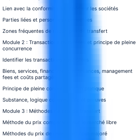
Lien avec la conformité à l’impôt sur les sociétés
Parties liées et personnes connectées
Zones fréquentes de risque prix de transfert
Module 2 : Transactions contrôlées et principe de pleine
concurrence
Identifier les transactions contrôlées
Biens, services, financement, redevances, management
fees et coûts partagés
Principe de pleine concurrence en pratique
Substance, logique commerciale et preuves
Module 3 : Méthodes de prix de transfert
Méthode du prix comparable sur le marché libre
Méthodes du prix de revente et coût majoré