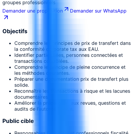
groupes professionnels
Demander une proposition
Demander sur WhatsApp
Objectifs
Comprendre les principes de prix de transfert dans
la conformité corporate tax aux EAU.
Identifier parties liées, personnes connectées et
transactions contrôlées.
Comprendre le principe de pleine concurrence et
les méthodes courantes.
Préparer une documentation prix de transfert plus
solide.
Reconnaître les transactions à risque et les lacunes
documentaires.
Améliorer la préparation aux revues, questions et
audits de l’autorité fiscale.
Public cible
Responsables financiers et professionnels fiscalité