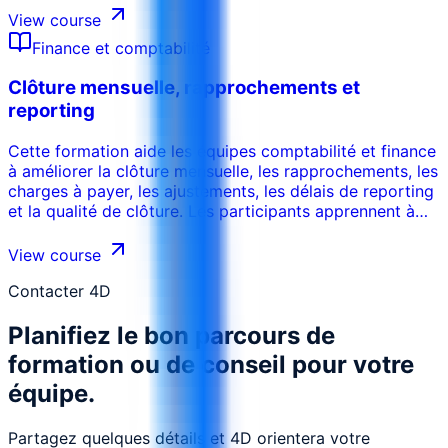
et les recommandations pratiques.
View course
Finance et comptabilité
Clôture mensuelle, rapprochements et
reporting
Cette formation aide les équipes comptabilité et finance
à améliorer la clôture mensuelle, les rapprochements, les
charges à payer, les ajustements, les délais de reporting
et la qualité de clôture. Les participants apprennent à
réduire les retards, renforcer les contrôles de revue,
identifier les erreurs, résoudre les écarts et produire des
View course
rapports mensuels plus fiables.
Contacter 4D
Planifiez le bon parcours de
formation ou de conseil pour votre
équipe.
Partagez quelques détails et 4D orientera votre