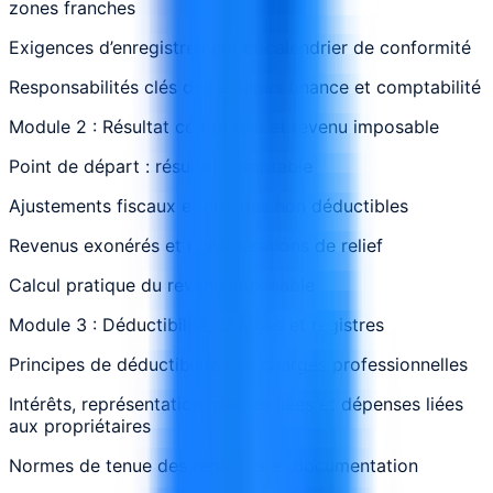
zones franches
Exigences d’enregistrement et calendrier de conformité
Responsabilités clés des équipes finance et comptabilité
Module 2 : Résultat comptable et revenu imposable
Point de départ : résultat comptable
Ajustements fiscaux et charges non déductibles
Revenus exonérés et considérations de relief
Calcul pratique du revenu imposable
Module 3 : Déductibilité, charges et registres
Principes de déductibilité des charges professionnelles
Intérêts, représentation, parties liées et dépenses liées
aux propriétaires
Normes de tenue des registres et documentation