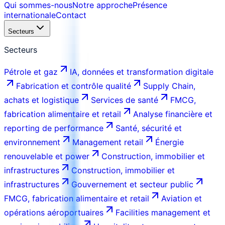
Qui sommes-nous
Notre approche
Présence
internationale
Contact
Secteurs
Secteurs
Pétrole et gaz
IA, données et transformation digitale
Fabrication et contrôle qualité
Supply Chain,
achats et logistique
Services de santé
FMCG,
fabrication alimentaire et retail
Analyse financière et
reporting de performance
Santé, sécurité et
environnement
Management retail
Énergie
renouvelable et power
Construction, immobilier et
infrastructures
Construction, immobilier et
infrastructures
Gouvernement et secteur public
FMCG, fabrication alimentaire et retail
Aviation et
opérations aéroportuaires
Facilities management et