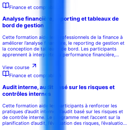
Finance et comptabilité
Analyse financière, reporting et tableaux de
bord de gestion
Cette formation aide les professionnels de la finance à
améliorer l’analyse financière, le reporting de gestion et
la conception de tableaux de bord. Les participants
apprennent à interpréter la performance financière,
choisir les bons KPI, structurer les rapports, expliquer les
tendances et présenter des insights utiles à la décision.
View course
Finance et comptabilité
Audit interne, audit basé sur les risques et
contrôles internes
Cette formation aide les participants à renforcer les
pratiques d’audit interne, d’audit basé sur les risques et
de contrôle interne. Le programme met l’accent sur la
planification d’audit, l’évaluation des risques, l’évaluation
des contrôles, les tests, les preuves d’audit, le reporting