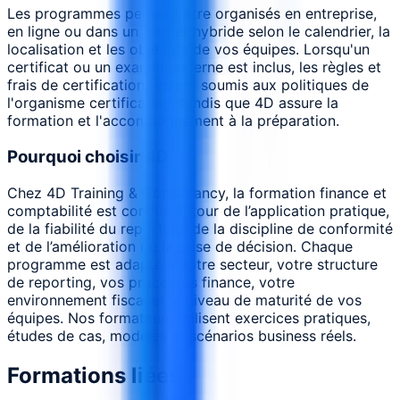
Les programmes peuvent être organisés en entreprise,
en ligne ou dans un format hybride selon le calendrier, la
localisation et les objectifs de vos équipes. Lorsqu'un
certificat ou un examen externe est inclus, les règles et
frais de certification restent soumis aux politiques de
l'organisme certificateur, tandis que 4D assure la
formation et l'accompagnement à la préparation.
Pourquoi choisir 4D
Chez 4D Training & Consultancy, la formation finance et
comptabilité est conçue autour de l’application pratique,
de la fiabilité du reporting, de la discipline de conformité
et de l’amélioration de la prise de décision. Chaque
programme est adapté à votre secteur, votre structure
de reporting, vos processus finance, votre
environnement fiscal et le niveau de maturité de vos
équipes. Nos formateurs utilisent exercices pratiques,
études de cas, modèles et scénarios business réels.
Formations liées