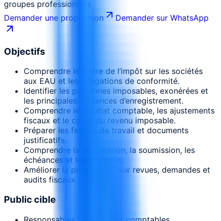
groupes professionnels
Demander une proposition
Demander sur WhatsApp
Objectifs
Comprendre le cadre de l’impôt sur les sociétés
aux EAU et les obligations de conformité.
Identifier les personnes imposables, exonérées et
les principales exigences d’enregistrement.
Comprendre le résultat comptable, les ajustements
fiscaux et le calcul du revenu imposable.
Préparer les feuilles de travail et documents
justificatifs.
Comprendre la préparation, la soumission, les
échéances et les pénalités.
Améliorer la préparation aux revues, demandes et
audits fiscaux.
Public cible
Responsables financiers et comptables