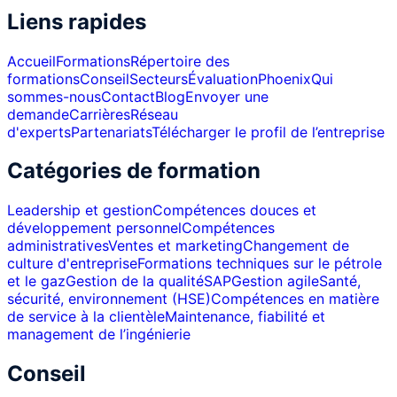
Liens rapides
Accueil
Formations
Répertoire des
formations
Conseil
Secteurs
Évaluation
Phoenix
Qui
sommes-nous
Contact
Blog
Envoyer une
demande
Carrières
Réseau
d'experts
Partenariats
Télécharger le profil de l’entreprise
Catégories de formation
Leadership et gestion
Compétences douces et
développement personnel
Compétences
administratives
Ventes et marketing
Changement de
culture d'entreprise
Formations techniques sur le pétrole
et le gaz
Gestion de la qualité
SAP
Gestion agile
Santé,
sécurité, environnement (HSE)
Compétences en matière
de service à la clientèle
Maintenance, fiabilité et
management de l’ingénierie
Conseil