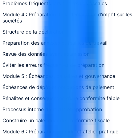
Problèmes fréquents lors des revues fiscales
Module 4 : Préparation de la déclaration d’impôt sur les
sociétés
Structure de la déclaration
Préparation des annexes et feuilles de travail
Revue des données avant soumission
Éviter les erreurs fréquentes de préparation
Module 5 : Échéances, pénalités et gouvernance
Échéances de dépôt et obligations de paiement
Pénalités et conséquences d’une conformité faible
Processus interne de revue et approbation
Construire un calendrier de conformité fiscale
Module 6 : Préparation à l’audit et atelier pratique