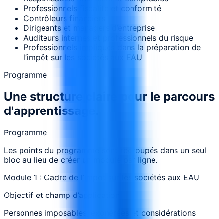
Professionnels fiscalité et conformité
Contrôleurs financiers
Dirigeants et managers d’entreprise
Auditeurs internes et professionnels du risque
Professionnels impliqués dans la préparation de
l’impôt sur les sociétés aux EAU
Programme
Une structure claire pour le parcours
d'apprentissage.
Programme
Les points du programme sont regroupés dans un seul
bloc au lieu de créer un module par ligne.
Module 1 : Cadre de l’impôt sur les sociétés aux EAU
Objectif et champ d’application
Personnes imposables, exonérées et considérations