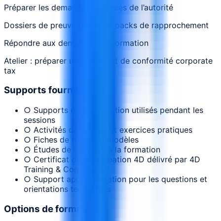
Préparer les demandes et revues de l’autorité
Dossiers de preuve fiscale et packs de rapprochement
Répondre aux demandes d’information
Atelier : préparer une checklist de conformité corporate
tax
Supports fournis
○ Supports de présentation utilisés pendant les
sessions
○ Activités de groupe et exercices pratiques
○ Fiches de travail et modèles
○ Études de cas liées à la formation
○ Certificat de participation 4D délivré par 4D
Training & Consultancy
○ Support après formation pour les questions et
orientations techniques
Options de formation