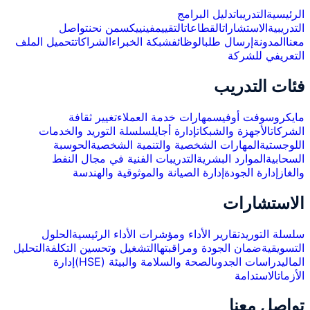
الرئيسية
التدريبات
دليل البرامج
التدريبية
الاستشارات
القطاعات
التقييم
فينييكس
من نحن
تواصل
معنا
المدونة
إرسال طلب
الوظائف
شبكة الخبراء
الشراكات
تحميل الملف
التعريفي للشركة
فئات التدريب
مايكروسوفت أوفيس
مهارات خدمة العملاء
تغيير ثقافة
الشركات
الأجهزة والشبكات
إدارة أجايل
سلسلة التوريد والخدمات
اللوجستية
المهارات الشخصية والتنمية الشخصية
الحوسبة
السحابية
الموارد البشرية
التدريبات الفنية في مجال النفط
والغاز
إدارة الجودة
إدارة الصيانة والموثوقية والهندسة
الاستشارات
سلسلة التوريد
تقارير الأداء ومؤشرات الأداء الرئيسية
الحلول
التسويقية
ضمان الجودة ومراقبتها
التشغيل وتحسين التكلفة
التحليل
المالي
دراسات الجدوى
الصحة والسلامة والبيئة (HSE)
إدارة
الأزمات
الاستدامة
تواصل معنا