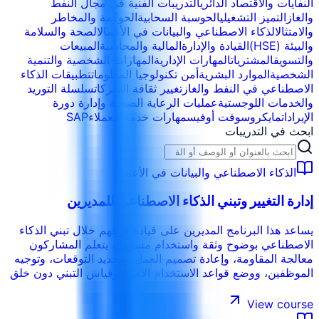
النفايات والاقتصاد الدائري
التدريبات الفنية في مجال النفط
والغاز
التميز التشغيلي
الحوسبة السحابية
الحوكمة والمخاطر
والامتثال
الذكاء الاصطناعي والبيانات في الأعمال
الصحة والسلامة
والبيئة (HSE)
القيادة والإدارة
المالية والمحاسبة
المبيعات
والتسويق
المشتريات
المهارات الإدارية
المهارات الشخصية والتنمية
الشخصية
الموارد البشرية
أمن تكنولوجيا المعلومات
تطبيقات الذكاء
الاصطناعي في النفط والغاز
تغيير ثقافة الشركات
سلسلة التوريد
والخدمات اللوجستية
عمليات الرعاية الصحية وإدارة دورة
الإيرادات
مايكروسوفت أوفيس
مهارات خدمة العملاء
SAP
ابحث في التدريبات
الذكاء الاصطناعي والبيانات في الأعمال
إدارة التغيير وتبني الذكاء الاصطناعي للمديرين
يساعد هذا البرنامج المديرين على قيادة فرقهم خلال تبني الذكاء
الاصطناعي بوضوح وثقة واستخدام مسؤول. يتعلم المشاركون
معالجة المقاومة، وإعادة تصميم العمل، وتحديد التوقعات، وتوجيه
الموظفين، ووضع قواعد الاستخدام الآمن، وقياس التبني دون خلق
خوف أو توقعات غير واقعية.
View course