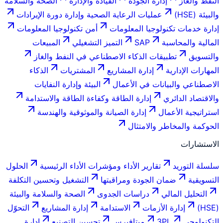
النفط والغاز
إدارة الجودة
القيادة والإدارة
الصحة والسلامة
والبيئة (HSE)
عمليات الرعاية الصحية وإدارة دورة الإيرادات
إدارة خدمات تكنولوجيا المعلومات
أمن تكنولوجيا المعلومات
المالية والمحاسبة
SAP
التميز التشغيلي
المبيعات
والتسويق
تطبيقات الذكاء الاصطناعي في النفط والغاز
المهارات الإدارية
إدارة المشاريع
المشتريات
الذكاء
الاصطناعي والبيانات في الأعمال
البيئة وإدارة النفايات
والاقتصاد الدائري
إدارة الطاقة وكفاءة الطاقة والاستدامة
استراتيجية الأعمال
إدارة الصيانة والموثوقية والهندسة
الحوكمة والمخاطر والامتثال
الاستشارات
سلسلة التوريد
تقارير الأداء ومؤشرات الأداء الرئيسية
الحلول
التسويقية
ضمان الجودة ومراقبتها
التشغيل وتحسين التكلفة
التحليل المالي
دراسات الجدوى
الصحة والسلامة والبيئة
(HSE)
إدارة الأزمات
الاستدامة
إدارة المشاريع
التحوّل
التكنولوجي
3PL
ميتافيرس
تحسين التصنيع
إدارة