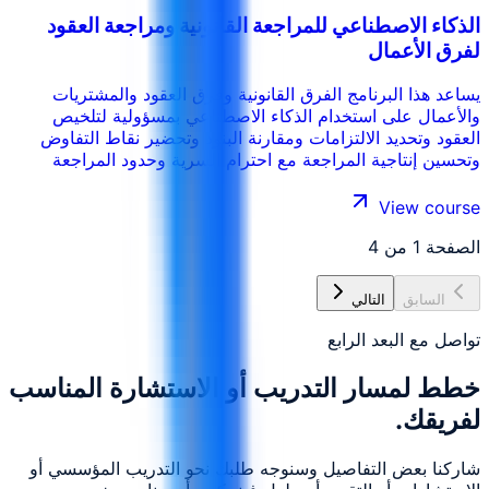
الذكاء الاصطناعي للمراجعة القانونية ومراجعة العقود
لفرق الأعمال
يساعد هذا البرنامج الفرق القانونية وفرق العقود والمشتريات
والأعمال على استخدام الذكاء الاصطناعي بمسؤولية لتلخيص
العقود وتحديد الالتزامات ومقارنة البنود وتحضير نقاط التفاوض
وتحسين إنتاجية المراجعة مع احترام السرية وحدود المراجعة
القانونية وضوابط الموافقة.
View course
الصفحة
1
من
4
السابق
التالي
تواصل مع البعد الرابع
خطط لمسار التدريب أو الاستشارة المناسب
لفريقك.
شاركنا بعض التفاصيل وسنوجه طلبك نحو التدريب المؤسسي أو