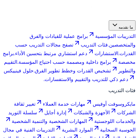
ما نقدمه
التدريبات المؤسسية
برامج عملية للقيادات والفرق
والمتخصصين.
فئات التدريب
تصفح مجالات التدريب حسب
القدرات.
الاستشارات
دعم استشاري مرتبط بتحسين الأداء.
برامج
مخصصة
برامج داخلية ومصممة حسب احتياج المؤسسة.
التقييم
والتطوير
تشخيص القدرات وخطط تطوير الفرق.
حلول فينييكس
دعم ذكي للتدريب والتقييم والاستفسارات.
فئات التدريب
مايكروسوفت أوفيس
مهارات خدمة العملاء
تغيير ثقافة
الشركات
الأجهزة والشبكات
إدارة أجايل
سلسلة التوريد
والخدمات اللوجستية
المهارات الشخصية والتنمية الشخصية
الحوسبة السحابية
الموارد البشرية
التدريبات الفنية في مجال