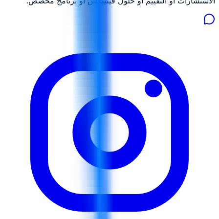
الاستشارات أو التقييم أو حلول فينييكس أو برنامج مخصص.