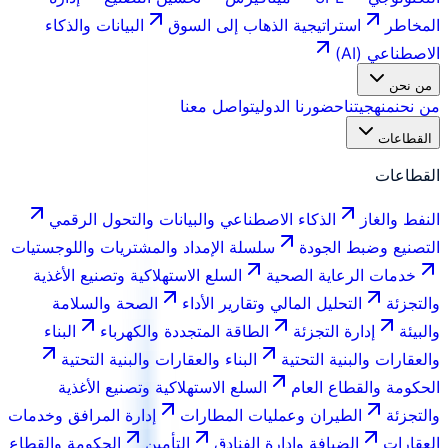
المخاطر
استراتيجية الذهاب إلى السوق
البيانات والذكاء
الاصطناعي (AI)
من نحن
من نحن
منهجيتنا
حضورنا الدولي
تواصل معنا
القطاعات
القطاعات
النفط والغاز
الذكاء الاصطناعي والبيانات والتحول الرقمي
التصنيع وضبط الجودة
سلسلة الإمداد والمشتريات واللوجستيات
خدمات الرعاية الصحية
السلع الاستهلاكية وتصنيع الأغذية
والتجزئة
التحليل المالي وتقارير الأداء
الصحة والسلامة
والبيئة
إدارة التجزئة
الطاقة المتجددة والكهرباء
البناء
والعقارات والبنية التحتية
البناء والعقارات والبنية التحتية
الحكومة والقطاع العام
السلع الاستهلاكية وتصنيع الأغذية
والتجزئة
الطيران وعمليات المطارات
إدارة المرافق وخدمات
العقارات
الضيافة وإدارة الفنادق
التأمين
الحكومة والقطاع