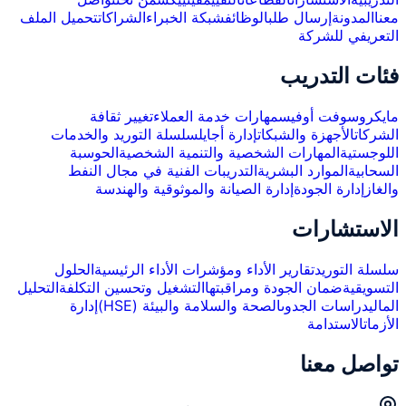
معنا
المدونة
إرسال طلب
الوظائف
شبكة الخبراء
الشراكات
تحميل الملف
التعريفي للشركة
فئات التدريب
مايكروسوفت أوفيس
مهارات خدمة العملاء
تغيير ثقافة
الشركات
الأجهزة والشبكات
إدارة أجايل
سلسلة التوريد والخدمات
اللوجستية
المهارات الشخصية والتنمية الشخصية
الحوسبة
السحابية
الموارد البشرية
التدريبات الفنية في مجال النفط
والغاز
إدارة الجودة
إدارة الصيانة والموثوقية والهندسة
الاستشارات
سلسلة التوريد
تقارير الأداء ومؤشرات الأداء الرئيسية
الحلول
التسويقية
ضمان الجودة ومراقبتها
التشغيل وتحسين التكلفة
التحليل
المالي
دراسات الجدوى
الصحة والسلامة والبيئة (HSE)
إدارة
الأزمات
الاستدامة
تواصل معنا