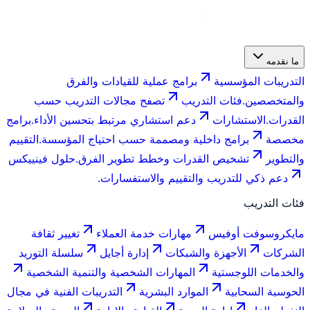
ما نقدمه
التدريبات المؤسسية
برامج عملية للقيادات والفرق
والمتخصصين.
فئات التدريب
تصفح مجالات التدريب حسب
القدرات.
الاستشارات
دعم استشاري مرتبط بتحسين الأداء.
برامج
مخصصة
برامج داخلية ومصممة حسب احتياج المؤسسة.
التقييم
والتطوير
تشخيص القدرات وخطط تطوير الفرق.
حلول فينييكس
دعم ذكي للتدريب والتقييم والاستفسارات.
فئات التدريب
مايكروسوفت أوفيس
مهارات خدمة العملاء
تغيير ثقافة
الشركات
الأجهزة والشبكات
إدارة أجايل
سلسلة التوريد
والخدمات اللوجستية
المهارات الشخصية والتنمية الشخصية
الحوسبة السحابية
الموارد البشرية
التدريبات الفنية في مجال