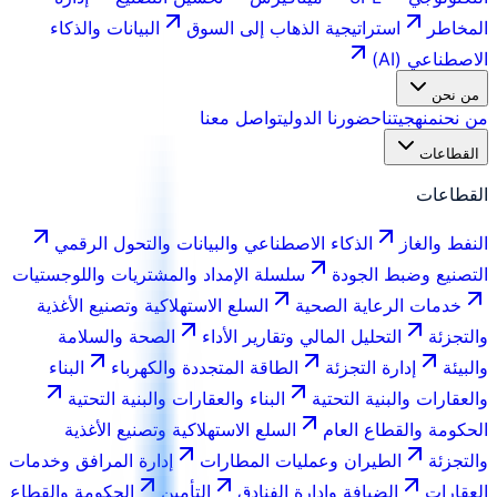
المخاطر
استراتيجية الذهاب إلى السوق
البيانات والذكاء
الاصطناعي (AI)
من نحن
من نحن
منهجيتنا
حضورنا الدولي
تواصل معنا
القطاعات
القطاعات
النفط والغاز
الذكاء الاصطناعي والبيانات والتحول الرقمي
التصنيع وضبط الجودة
سلسلة الإمداد والمشتريات واللوجستيات
خدمات الرعاية الصحية
السلع الاستهلاكية وتصنيع الأغذية
والتجزئة
التحليل المالي وتقارير الأداء
الصحة والسلامة
والبيئة
إدارة التجزئة
الطاقة المتجددة والكهرباء
البناء
والعقارات والبنية التحتية
البناء والعقارات والبنية التحتية
الحكومة والقطاع العام
السلع الاستهلاكية وتصنيع الأغذية
والتجزئة
الطيران وعمليات المطارات
إدارة المرافق وخدمات
العقارات
الضيافة وإدارة الفنادق
التأمين
الحكومة والقطاع