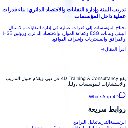
تدريب البيئة وإدارة النفايات والاقتصاد الدائري: بناء قدرات
عملية داخل المؤسسات
تحتاج المؤسسات إلى قدرات عملية في إدارة النفايات والامتثال
البيئي وبيانات ESG وكفاءة الموارد والاقتصاد الدائري وروتين HSE
والمرافق والمشتريات وإشراف المواقع.
اقرأ المقال
→
يقع 4D Training & Consultancy في دبي ويقدّم حلول التدريب
والاستشارات للمؤسسات دولياً.
WhatsApp 4D
روابط سريعة
الرئيسية
التدريبات
دليل البرامج
التدريبية
الاستشارات
القطاعات
التقييم
فينييكس
من نحن
تواصل