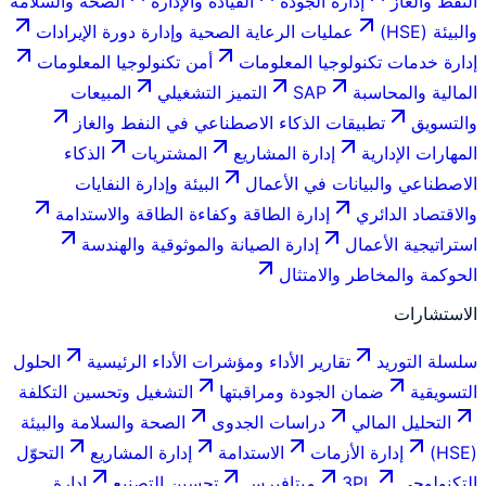
النفط والغاز
إدارة الجودة
القيادة والإدارة
الصحة والسلامة
والبيئة (HSE)
عمليات الرعاية الصحية وإدارة دورة الإيرادات
إدارة خدمات تكنولوجيا المعلومات
أمن تكنولوجيا المعلومات
المالية والمحاسبة
SAP
التميز التشغيلي
المبيعات
والتسويق
تطبيقات الذكاء الاصطناعي في النفط والغاز
المهارات الإدارية
إدارة المشاريع
المشتريات
الذكاء
الاصطناعي والبيانات في الأعمال
البيئة وإدارة النفايات
والاقتصاد الدائري
إدارة الطاقة وكفاءة الطاقة والاستدامة
استراتيجية الأعمال
إدارة الصيانة والموثوقية والهندسة
الحوكمة والمخاطر والامتثال
الاستشارات
سلسلة التوريد
تقارير الأداء ومؤشرات الأداء الرئيسية
الحلول
التسويقية
ضمان الجودة ومراقبتها
التشغيل وتحسين التكلفة
التحليل المالي
دراسات الجدوى
الصحة والسلامة والبيئة
(HSE)
إدارة الأزمات
الاستدامة
إدارة المشاريع
التحوّل
التكنولوجي
3PL
ميتافيرس
تحسين التصنيع
إدارة