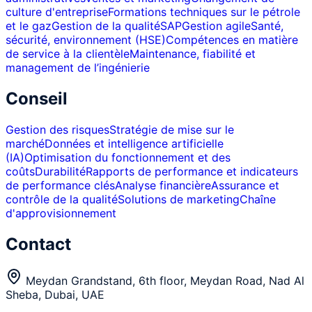
culture d'entreprise
Formations techniques sur le pétrole
et le gaz
Gestion de la qualité
SAP
Gestion agile
Santé,
sécurité, environnement (HSE)
Compétences en matière
de service à la clientèle
Maintenance, fiabilité et
management de l’ingénierie
Conseil
Gestion des risques
Stratégie de mise sur le
marché
Données et intelligence artificielle
(IA)
Optimisation du fonctionnement et des
coûts
Durabilité
Rapports de performance et indicateurs
de performance clés
Analyse financière
Assurance et
contrôle de la qualité
Solutions de marketing
Chaîne
d'approvisionnement
Contact
Meydan Grandstand, 6th floor, Meydan Road, Nad Al
Sheba, Dubai, UAE