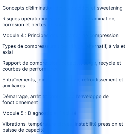
Concepts d’élimination des gaz acides et sweetening
Risques opérationnels : moussage, contamination,
corrosion et pertes de solvant
Module 4 : Principes des systèmes de compression
Types de compresseurs : centrifuge, alternatif, à vis et
axial
Rapport de compression, capacité, surge, recycle et
courbes de performance
Entraînements, joints, lubrification, refroidissement et
auxiliaires
Démarrage, arrêt et contrôle de l’enveloppe de
fonctionnement
Module 5 : Diagnostic et fiabilité
Vibrations, température élevée, instabilité pression et
baisse de capacité