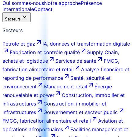
Qui sommes-nous
Notre approche
Présence
internationale
Contact
Secteurs
Secteurs
Pétrole et gaz
IA, données et transformation digitale
Fabrication et contrôle qualité
Supply Chain,
achats et logistique
Services de santé
FMCG,
fabrication alimentaire et retail
Analyse financière et
reporting de performance
Santé, sécurité et
environnement
Management retail
Énergie
renouvelable et power
Construction, immobilier et
infrastructures
Construction, immobilier et
infrastructures
Gouvernement et secteur public
FMCG, fabrication alimentaire et retail
Aviation et
opérations aéroportuaires
Facilities management et