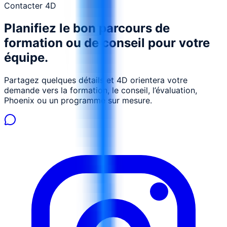
décision opérationnelle rapide.
Contacter 4D
Planifiez le bon parcours de
formation ou de conseil pour votre
équipe.
Partagez quelques détails et 4D orientera votre
demande vers la formation, le conseil, l’évaluation,
Phoenix ou un programme sur mesure.