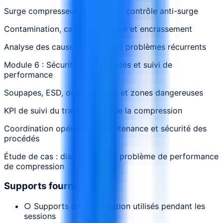
Surge compresseur et bases du contrôle anti-surge
Contamination, carryover liquide et encrassement
Analyse des causes racines des problèmes récurrents
Module 6 : Sécurité des procédés et suivi de
performance
Soupapes, ESD, détection gaz et zones dangereuses
KPI de suivi du traitement et de la compression
Coordination opérations, maintenance et sécurité des
procédés
Étude de cas : diagnostic d’un problème de performance
de compression
Supports fournis
○ Supports de présentation utilisés pendant les
sessions