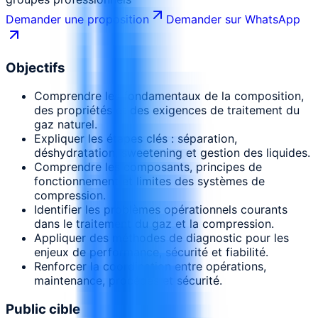
Demander une proposition
Demander sur WhatsApp
Objectifs
Comprendre les fondamentaux de la composition,
des propriétés et des exigences de traitement du
gaz naturel.
Expliquer les étapes clés : séparation,
déshydratation, sweetening et gestion des liquides.
Comprendre les composants, principes de
fonctionnement et limites des systèmes de
compression.
Identifier les problèmes opérationnels courants
dans le traitement du gaz et la compression.
Appliquer des méthodes de diagnostic pour les
enjeux de performance, sécurité et fiabilité.
Renforcer la coordination entre opérations,
maintenance, procédés et sécurité.
Public cible