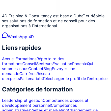
4D Training & Consultancy est basé à Dubaï et déploie
ses solutions de formation et de conseil pour des
organisations à l’international.
WhatsApp 4D
Liens rapides
Accueil
Formations
Répertoire des
formations
Conseil
Secteurs
Évaluation
Phoenix
Qui
sommes-nous
Contact
Blog
Envoyer une
demande
Carrières
Réseau
d'experts
Partenariats
Télécharger le profil de l’entreprise
Catégories de formation
Leadership et gestion
Compétences douces et
développement personnel
Compétences
administratives
Ventes et marketing
Changement de