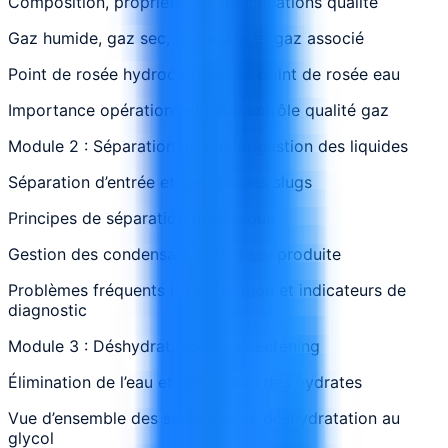
Composition, propriétés et spécifications qualité
Gaz humide, gaz sec, gaz acide et gaz associé
Point de rosée hydrocarbures et point de rosée eau
Importance opérationnelle du contrôle qualité gaz
Module 2 : Séparation du gaz et gestion des liquides
Séparation d’entrée et gestion des slugs
Principes de séparation triphasique
Gestion des condensats et de l’eau produite
Problèmes fréquents de séparation et indicateurs de
diagnostic
Module 3 : Déshydratation et sweetening
Élimination de l’eau et prévention des hydrates
Vue d’ensemble des systèmes de déshydratation au
glycol