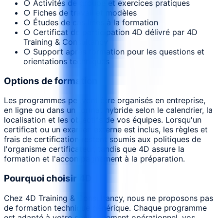
○ Activités de groupe et exercices pratiques
○ Fiches de travail et modèles
○ Études de cas liées à la formation
○ Certificat de participation 4D délivré par 4D
Training & Consultancy
○ Support après formation pour les questions et
orientations techniques
Options de formation
Les programmes peuvent être organisés en entreprise,
en ligne ou dans un format hybride selon le calendrier, la
localisation et les objectifs de vos équipes. Lorsqu'un
certificat ou un examen externe est inclus, les règles et
frais de certification restent soumis aux politiques de
l'organisme certificateur, tandis que 4D assure la
formation et l'accompagnement à la préparation.
Pourquoi choisir 4D
Chez 4D Training & Consultancy, nous ne proposons pas
de formation technique générique. Chaque programme
est adapté à votre environnement opérationnel, vos