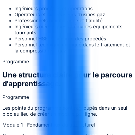
Ingénieurs procédés et opérations
Opérateurs et superviseurs d’usines gaz
Professionnels maintenance et fiabilité
Ingénieurs mécaniques et équipes équipements
tournants
Personnel HSE et sécurité des procédés
Personnel technique impliqué dans le traitement et
la compression du gaz
Programme
Une structure claire pour le parcours
d'apprentissage.
Programme
Les points du programme sont regroupés dans un seul
bloc au lieu de créer un module par ligne.
Module 1 : Fondamentaux du gaz naturel