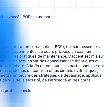
its avancé : BOPs sous-marins
es d'obturation sous-marins (BOP), qui sont essentiels
sionnels expérimentés, ce cours propose un examen
illeures pratiques de maintenance. L'accent est mis sur
participants acquerront des connaissances théoriques et
ns offshore. A la fin de ce cours, les participants seront
 les systèmes de contrôle et les circuits hydrauliques,
t mettre en œuvre des stratégies de dépannage, appliquer
de vue de la sécurité, de l'efficacité et des coûts.
es professionnels