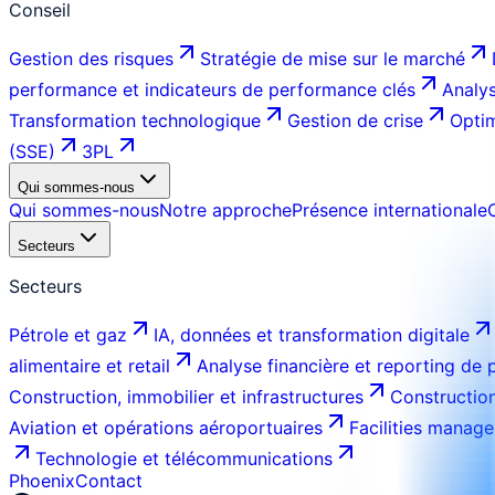
Conseil
Gestion des risques
Stratégie de mise sur le marché
performance et indicateurs de performance clés
Analys
Transformation technologique
Gestion de crise
Optim
(SSE)
3PL
Qui sommes-nous
Qui sommes-nous
Notre approche
Présence internationale
Secteurs
Secteurs
Pétrole et gaz
IA, données et transformation digitale
alimentaire et retail
Analyse financière et reporting de
Construction, immobilier et infrastructures
Construction
Aviation et opérations aéroportuaires
Facilities manage
Technologie et télécommunications
Phoenix
Contact