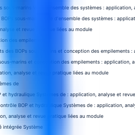
Ps sous-marins Vue d'ensemble des systèmes : application, 
x BOPs sous-marins Vue d'ensemble des systèmes : applicati
analyse et revue pratique liées au module
tion des empilements
s des BOPs sous-marins et conception des empilements : ap
us-marins et conception des empilements : application, an
cation, analyse et revue pratique liées au module
tèmes de
et hydraulique Systèmes de : application, analyse et revue
ontrôle BOP et hydraulique Systèmes de : application, anal
ion, analyse et revue pratique liées au module
é intégrée Système