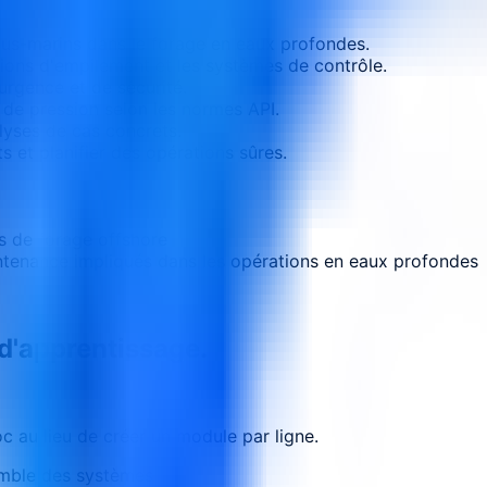
us-marins dans le forage en eaux profondes.
tions d'empilement et les systèmes de contrôle.
urgence et de sécurité.
s de pression selon les normes API.
lyses de cas concrets.
 et planifier des opérations sûres.
s de forage offshore
intenance impliqués dans les opérations en eaux profondes
 d'apprentissage.
 au lieu de créer un module par ligne.
emble des systèmes