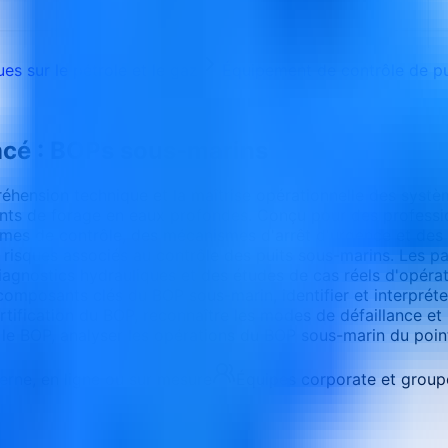
es sur le pétrole et le gaz
Équipement de contrôle de pu
ncé : BOPs sous-marins
hension technique et la maîtrise opérationnelle des systèm
ments de forage en eaux profondes. Conçu pour des profes
s de contrôle, des mécanismes d'arrêt d'urgence et des me
es risques associés au contrôle des puits sous-marins. Les 
gnostics hydrauliques et des études de cas réels d'opératio
omposants clés du BOP sous-marin, identifier et interpréter
rtification du BOP, reconnaître les modes de défaillance e
 le BOP, analyser les opérations du BOP sous-marin du point 
terne, en ligne ou sur mesure
Équipes corporate et group