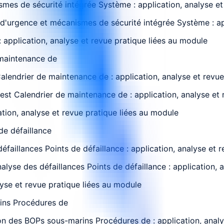
mes de sécurité intégrée Système : application, analyse et
d'urgence et mécanismes de sécurité intégrée Système : app
 application, analyse et revue pratique liées au module
 maintenance de
alendrier de maintenance de : application, analyse et revue
test Calendrier de maintenance de : application, analyse et
ation, analyse et revue pratique liées au module
de défaillance
aillances Points de défaillance : application, analyse et r
lyse des défaillances Points de défaillance : application, 
lyse et revue pratique liées au module
rins Procédures de
on des BOPs sous-marins Procédures de : application, analy