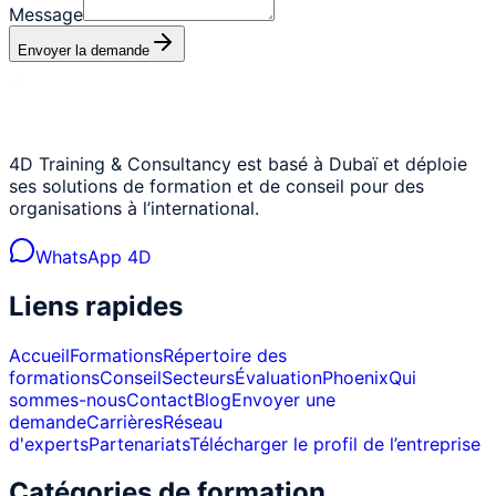
Message
Envoyer la demande
4D Training & Consultancy est basé à Dubaï et déploie
ses solutions de formation et de conseil pour des
organisations à l’international.
WhatsApp 4D
Liens rapides
Accueil
Formations
Répertoire des
formations
Conseil
Secteurs
Évaluation
Phoenix
Qui
sommes-nous
Contact
Blog
Envoyer une
demande
Carrières
Réseau
d'experts
Partenariats
Télécharger le profil de l’entreprise
Catégories de formation