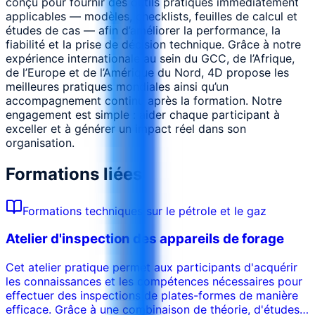
conçu pour fournir des outils pratiques immédiatement
applicables — modèles, checklists, feuilles de calcul et
études de cas — afin d’améliorer la performance, la
fiabilité et la prise de décision technique. Grâce à notre
expérience internationale au sein du GCC, de l’Afrique,
de l’Europe et de l’Amérique du Nord, 4D propose les
meilleures pratiques mondiales ainsi qu’un
accompagnement continu après la formation. Notre
engagement est simple : aider chaque participant à
exceller et à générer un impact réel dans son
organisation.
Formations liées
Formations techniques sur le pétrole et le gaz
Atelier d'inspection des appareils de forage
Cet atelier pratique permet aux participants d'acquérir
les connaissances et les compétences nécessaires pour
effectuer des inspections de plates-formes de manière
efficace. Grâce à une combinaison de théorie, d'études