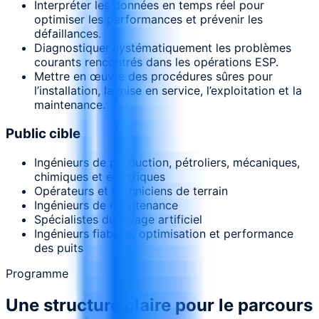
Interpréter les données en temps réel pour
optimiser les performances et prévenir les
défaillances.
Diagnostiquer systématiquement les problèmes
courants rencontrés dans les opérations ESP.
Mettre en œuvre des procédures sûres pour
l’installation, la mise en service, l’exploitation et la
maintenance.
Public cible
Ingénieurs de production, pétroliers, mécaniques,
chimiques et électriques
Opérateurs et techniciens de terrain
Ingénieurs de maintenance
Spécialistes du levage artificiel
Ingénieurs fiabilité, optimisation et performance
des puits
Programme
Une structure claire pour le parcours