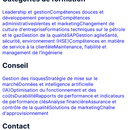
Leadership et gestion
Compétences douces et
développement personnel
Compétences
administratives
Ventes et marketing
Changement de
culture d'entreprise
Formations techniques sur le pétrole
et le gaz
Gestion de la qualité
SAP
Gestion agile
Santé,
sécurité, environnement (HSE)
Compétences en matière
de service à la clientèle
Maintenance, fiabilité et
management de l’ingénierie
Conseil
Gestion des risques
Stratégie de mise sur le
marché
Données et intelligence artificielle
(IA)
Optimisation du fonctionnement et des
coûts
Durabilité
Rapports de performance et indicateurs
de performance clés
Analyse financière
Assurance et
contrôle de la qualité
Solutions de marketing
Chaîne
d'approvisionnement
Contact