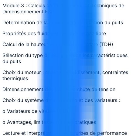
Module 3 : Calculs de Performance et Techniques de
Dimensionnement ESP
Détermination de la capacité de production du puits
Propriétés des fluides et gestion du gaz libre
Calcul de la hauteur manométrique totale (TDH)
Sélection du type de pompe selon les caractéristiques
du puits
Choix du moteur : charge, refroidissement, contraintes
thermiques
Dimensionnement des câbles et chute de tension
Choix du système d’alimentation et des variateurs :
o Variateurs de vitesse (VSD)
o Avantages, limites et bonnes pratiques
Lecture et interprétation des courbes de performance