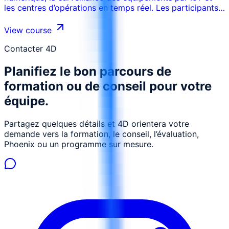
les centres d’opérations en temps réel. Les participants
apprennent comment les données terrain sont
collectées, validées, visualisées et utilisées pour la
View course
surveillance production, la fiabilité, la sécurité et la
décision opérationnelle rapide.
Contacter 4D
Planifiez le bon parcours de
formation ou de conseil pour votre
équipe.
Partagez quelques détails et 4D orientera votre
demande vers la formation, le conseil, l’évaluation,
Phoenix ou un programme sur mesure.