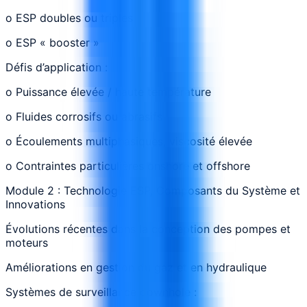
o ESP doubles ou triples
o ESP « booster »
Défis d’application :
o Puissance élevée / haute température
o Fluides corrosifs ou abrasifs
o Écoulements multiphasiques, viscosité élevée
o Contraintes particulières onshore et offshore
Module 2 : Technologie ESP, Composants du Système et
Innovations
Évolutions récentes dans la conception des pompes et
moteurs
Améliorations en gestion du gaz et en hydraulique
Systèmes de surveillance downhole :