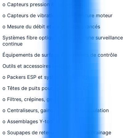
o Capteurs pression & température
o Capteurs de vibration et température moteur
o Mesure du débit et diagnostics avancés
Systèmes fibre optique (DTS) pour une surveillance
continue
Équipements de surface et systèmes de contrôle
Outils et accessoires associés :
o Packers ESP et systèmes d’ancrage
o Têtes de puits pour installations ESP
o Filtres, crépines, gestion du sable
o Centraliseurs, gaines moteur & recirculation
o Assemblages Y-tool et bypass
o Soupapes de retenue (check) et de drainage