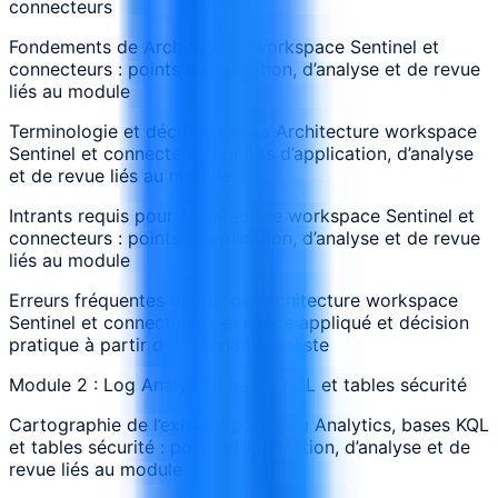
connecteurs
Fondements de Architecture workspace Sentinel et
connecteurs : points d’application, d’analyse et de revue
liés au module
Terminologie et décisions dans Architecture workspace
Sentinel et connecteurs : points d’application, d’analyse
et de revue liés au module
Intrants requis pour Architecture workspace Sentinel et
connecteurs : points d’application, d’analyse et de revue
liés au module
Erreurs fréquentes autour de Architecture workspace
Sentinel et connecteurs : exercice appliqué et décision
pratique à partir d’un scénario réaliste
Module 2 : Log Analytics, bases KQL et tables sécurité
Cartographie de l’existant pour Log Analytics, bases KQL
et tables sécurité : points d’application, d’analyse et de
revue liés au module