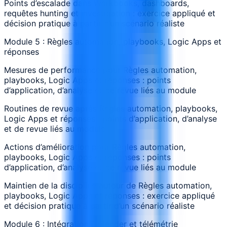
Points d’escalade dans Workbooks, dashboards,
requêtes hunting et investigation : exercice appliqué et
décision pratique à partir d’un scénario réaliste
Module 5 : Règles automation, playbooks, Logic Apps et
réponses
Mesures de performance pour Règles automation,
playbooks, Logic Apps et réponses : points
d’application, d’analyse et de revue liés au module
Routines de revue après Règles automation, playbooks,
Logic Apps et réponses : points d’application, d’analyse
et de revue liés au module
Actions d’amélioration pour Règles automation,
playbooks, Logic Apps et réponses : points
d’application, d’analyse et de revue liés au module
Maintien de la discipline autour de Règles automation,
playbooks, Logic Apps et réponses : exercice appliqué
et décision pratique à partir d’un scénario réaliste
Module 6 : Intégration Defender et télémétrie