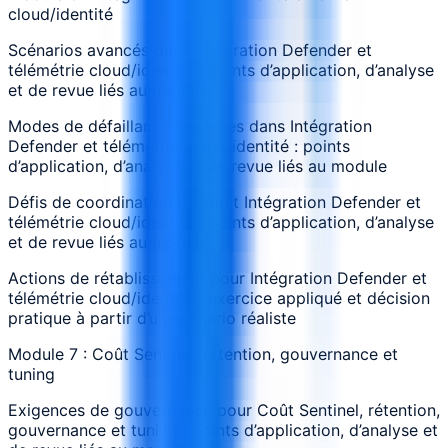
cloud/identité
Scénarios avancés dans Intégration Defender et
télémétrie cloud/identité : points d’application, d’analyse
et de revue liés au module
Modes de défaillance observés dans Intégration
Defender et télémétrie cloud/identité : points
d’application, d’analyse et de revue liés au module
Défis de coordination pendant Intégration Defender et
télémétrie cloud/identité : points d’application, d’analyse
et de revue liés au module
Actions de rétablissement pour Intégration Defender et
télémétrie cloud/identité : exercice appliqué et décision
pratique à partir d’un scénario réaliste
Module 7 : Coût Sentinel, rétention, gouvernance et
tuning
Exigences de gouvernance pour Coût Sentinel, rétention,
gouvernance et tuning : points d’application, d’analyse et