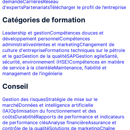
demande
Carrières
Réseau
d'experts
Partenariats
Télécharger le profil de l’entreprise
Catégories de formation
Leadership et gestion
Compétences douces et
développement personnel
Compétences
administratives
Ventes et marketing
Changement de
culture d'entreprise
Formations techniques sur le pétrole
et le gaz
Gestion de la qualité
SAP
Gestion agile
Santé,
sécurité, environnement (HSE)
Compétences en matière
de service à la clientèle
Maintenance, fiabilité et
management de l’ingénierie
Conseil
Gestion des risques
Stratégie de mise sur le
marché
Données et intelligence artificielle
(IA)
Optimisation du fonctionnement et des
coûts
Durabilité
Rapports de performance et indicateurs
de performance clés
Analyse financière
Assurance et
contrôle de la qualité
Solutions de marketing
Chaîne