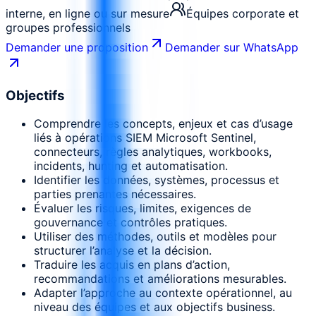
interne, en ligne ou sur mesure
Équipes corporate et
groupes professionnels
Demander une proposition
Demander sur WhatsApp
Objectifs
Comprendre les concepts, enjeux et cas d’usage
liés à opérations SIEM Microsoft Sentinel,
connecteurs, règles analytiques, workbooks,
incidents, hunting et automatisation.
Identifier les données, systèmes, processus et
parties prenantes nécessaires.
Évaluer les risques, limites, exigences de
gouvernance et contrôles pratiques.
Utiliser des méthodes, outils et modèles pour
structurer l’analyse et la décision.
Traduire les acquis en plans d’action,
recommandations et améliorations mesurables.
Adapter l’approche au contexte opérationnel, au
niveau des équipes et aux objectifs business.