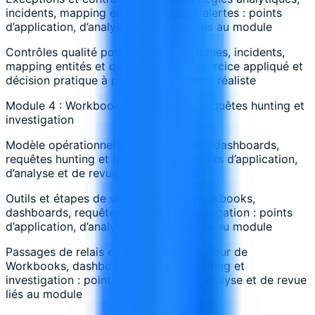
incidents, mapping entités et qualité alertes : points
d’application, d’analyse et de revue liés au module
Contrôles qualité pour Règles analytiques, incidents,
mapping entités et qualité alertes : exercice appliqué et
décision pratique à partir d’un scénario réaliste
Module 4 : Workbooks, dashboards, requêtes hunting et
investigation
Modèle opérationnel pour Workbooks, dashboards,
requêtes hunting et investigation : points d’application,
d’analyse et de revue liés au module
Outils et étapes de workflow dans Workbooks,
dashboards, requêtes hunting et investigation : points
d’application, d’analyse et de revue liés au module
Passages de relais et approbations autour de
Workbooks, dashboards, requêtes hunting et
investigation : points d’application, d’analyse et de revue
liés au module