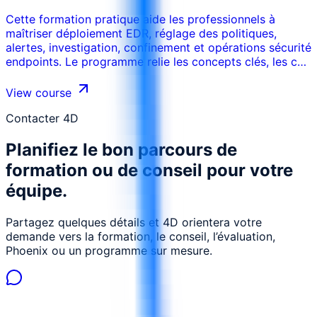
Cette formation pratique aide les professionnels à
maîtriser déploiement EDR, réglage des politiques,
alertes, investigation, confinement et opérations sécurité
endpoints. Le programme relie les concepts clés, les cas
d’usage réels, les risques, les outils et les décisions
opérationnelles afin que les participants puissent
View course
appliquer les acquis dans leur environnement de travail.
La formation peut être adaptée au secteur, aux
Contacter 4D
systèmes internes, au niveau des participants et aux
Planifiez le bon parcours de
objectifs de performance de l’organisation.
formation ou de conseil pour votre
équipe.
Partagez quelques détails et 4D orientera votre
demande vers la formation, le conseil, l’évaluation,
Phoenix ou un programme sur mesure.