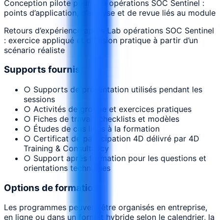
Conception pilote pour Lab opérations SOC Sentinel :
points d’application, d’analyse et de revue liés au module
Retours d’expérience après Lab opérations SOC Sentinel
: exercice appliqué et décision pratique à partir d’un
scénario réaliste
Supports fournis
○ Supports de présentation utilisés pendant les
sessions
○ Activités de groupe et exercices pratiques
○ Fiches de travail, checklists et modèles
○ Études de cas liées à la formation
○ Certificat de participation 4D délivré par 4D
Training & Consultancy
○ Support après formation pour les questions et
orientations techniques
Options de formation
Les programmes peuvent être organisés en entreprise,
en ligne ou dans un format hybride selon le calendrier, la