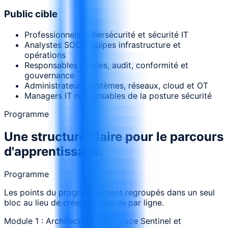
Public cible
Professionnels cybersécurité et sécurité IT
Analystes SOC, équipes infrastructure et
opérations
Responsables risques, audit, conformité et
gouvernance
Administrateurs systèmes, réseaux, cloud et OT
Managers IT responsables de la posture sécurité
Programme
Une structure claire pour le parcours
d'apprentissage.
Programme
Les points du programme sont regroupés dans un seul
bloc au lieu de créer un module par ligne.
Module 1 : Architecture workspace Sentinel et