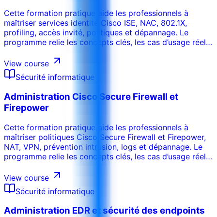
Cette formation pratique aide les professionnels à
maîtriser services identité Cisco ISE, NAC, 802.1X,
profiling, accès invité, politiques et dépannage. Le
programme relie les concepts clés, les cas d’usage réels,
les risques, les outils et les décisions opérationnelles afin
que les participants puissent appliquer les acquis dans
View course
leur environnement de travail. La formation peut être
Sécurité informatique
adaptée au secteur, aux systèmes internes, au niveau
des participants et aux objectifs de performance de
Administration Cisco Secure Firewall et
l’organisation.
Firepower
Cette formation pratique aide les professionnels à
maîtriser politiques Cisco Secure Firewall et Firepower,
NAT, VPN, prévention intrusion, logs et dépannage. Le
programme relie les concepts clés, les cas d’usage réels,
les risques, les outils et les décisions opérationnelles afin
que les participants puissent appliquer les acquis dans
View course
leur environnement de travail. La formation peut être
Sécurité informatique
adaptée au secteur, aux systèmes internes, au niveau
des participants et aux objectifs de performance de
Administration EDR et sécurité des endpoints
l’organisation.