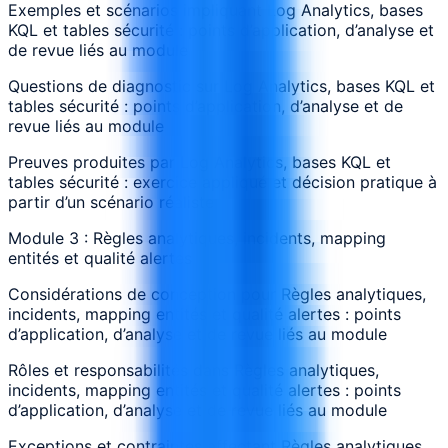
Exemples et scénarios impliquant Log Analytics, bases
KQL et tables sécurité : points d’application, d’analyse et
de revue liés au module
Questions de diagnostic sur Log Analytics, bases KQL et
tables sécurité : points d’application, d’analyse et de
revue liés au module
Preuves produites par Log Analytics, bases KQL et
tables sécurité : exercice appliqué et décision pratique à
partir d’un scénario réaliste
Module 3 : Règles analytiques, incidents, mapping
entités et qualité alertes
Considérations de conception pour Règles analytiques,
incidents, mapping entités et qualité alertes : points
d’application, d’analyse et de revue liés au module
Rôles et responsabilités dans Règles analytiques,
incidents, mapping entités et qualité alertes : points
d’application, d’analyse et de revue liés au module
Exceptions et contraintes affectant Règles analytiques,