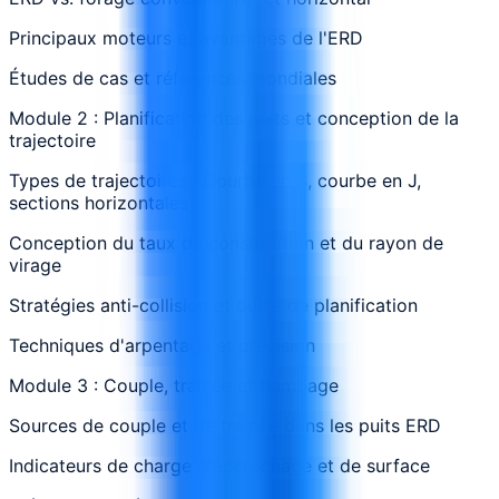
Principaux moteurs et avantages de l'ERD
Études de cas et références mondiales
Module 2 : Planification des puits et conception de la
trajectoire
Types de trajectoires : Courbe en S, courbe en J,
sections horizontales
Conception du taux de construction et du rayon de
virage
Stratégies anti-collision et outils de planification
Techniques d'arpentage et précision
Module 3 : Couple, traînée et flambage
Sources de couple et de traînée dans les puits ERD
Indicateurs de charge d'accrochage et de surface