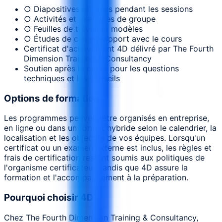
○ Diapositives utilisées pendant les sessions
○ Activités et exercices de groupe
○ Feuilles de travail et modèles
○ Études de cas en rapport avec le cours
Certificat d'achèvement 4D délivré par The Fourth
Dimension Training & Consultancy
Soutien après le cours pour les questions
techniques et les conseils
Options de formation
Les programmes peuvent être organisés en entreprise,
en ligne ou dans un format hybride selon le calendrier, la
localisation et les objectifs de vos équipes. Lorsqu'un
certificat ou un examen externe est inclus, les règles et
frais de certification restent soumis aux politiques de
l'organisme certificateur, tandis que 4D assure la
formation et l'accompagnement à la préparation.
Pourquoi choisir 4D
Chez The Fourth Dimension Training & Consultancy,