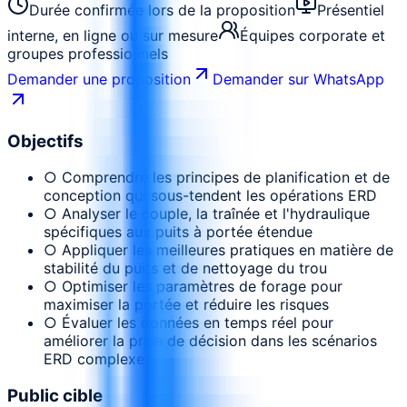
Durée confirmée lors de la proposition
Présentiel
interne, en ligne ou sur mesure
Équipes corporate et
groupes professionnels
Demander une proposition
Demander sur WhatsApp
Objectifs
○ Comprendre les principes de planification et de
conception qui sous-tendent les opérations ERD
○ Analyser le couple, la traînée et l'hydraulique
spécifiques aux puits à portée étendue
○ Appliquer les meilleures pratiques en matière de
stabilité du puits et de nettoyage du trou
○ Optimiser les paramètres de forage pour
maximiser la portée et réduire les risques
○ Évaluer les données en temps réel pour
améliorer la prise de décision dans les scénarios
ERD complexes
Public cible