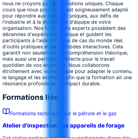
nous ne croyons pas aux solutions uniques. Chaque
cours que nous proposons est soigneusement adapté
pour répondre aux objectifs uniques, aux défis de
l'industrie et à la dynamique d'équipe de votre
organisation. Nos formateurs experts possèdent des
décennies d'expérience pratique et guident les
participants à l'aide d'études de cas du monde réel,
d'outils pratiques et de méthodes interactives. Cela
garantit non seulement une compréhension théorique,
mais aussi une pertinence directe pour le travail
quotidien de vos employés. Nous collaborons
étroitement avec votre équipe pour adapter le contenu,
le langage et les exemples afin que la formation ait une
résonance profonde et un impact durable.
Formations liées
Formations techniques sur le pétrole et le gaz
Atelier d'inspection des appareils de forage