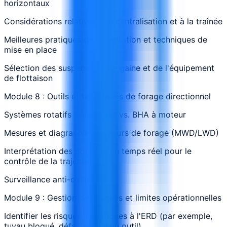
horizontaux
Considérations relatives à la centralisation et à la traînée
Meilleures pratiques de cimentation et techniques de
mise en place
Sélection des suspensions de gaine et de l'équipement
de flottaison
Module 8 : Outils et techniques de forage directionnel
Systèmes rotatifs orientables vs. BHA à moteur
Mesures et diagraphies en cours de forage (MWD/LWD)
Interprétation des données en temps réel pour le
contrôle de la trajectoire
Surveillance anti-collision
Module 9 : Gestion des risques et limites opérationnelles
Identifier les risques spécifiques à l'ERD (par exemple,
tuyau bloqué, défaillance d'un outil)