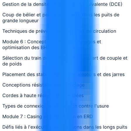
Gestion de la densité de circulation équivalente (DCE)
Coup de bélier et pertes de charge dans les puits de
grande longueur
Techniques de prévention des pertes de circulation
Module 6 : Conception des trains de tiges et
optimisation des BHA
Sélection du train de tiges pour le transfert de couple et
de poids
Placement des stabilisateurs, des aléseurs et des jarres
Conceptions résistantes au bouclage
Cordes à haute résistance et effilées
Types de connexion et protection contre l'usure
Module 7 : Casing et cimentation en ERD
Défis liés à l'exécution des caissons dans les longs puits