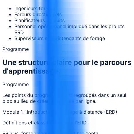
Ingénieurs foreurs
Foreurs directionnels
Planificateurs de puits
Personnel opérationnel impliqué dans les projets
ERD
Superviseurs et surintendants de forage
Programme
Une structure claire pour le parcours
d'apprentissage.
Programme
Les points du programme sont regroupés dans un seul
bloc au lieu de créer un module par ligne.
Module 1 : Introduction au forage à distance (ERD)
Définitions et classifications de l'ERD
ERD vs. forage conventionnel et horizontal