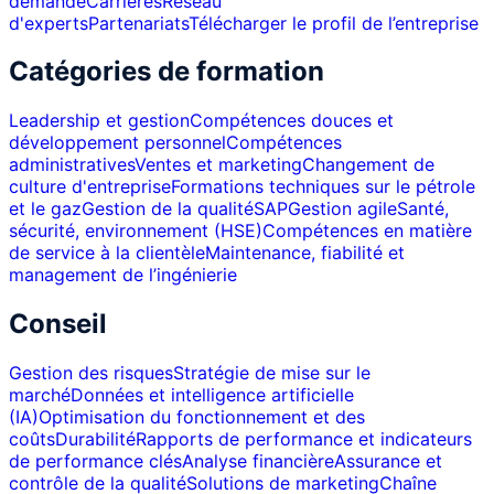
demande
Carrières
Réseau
d'experts
Partenariats
Télécharger le profil de l’entreprise
Catégories de formation
Leadership et gestion
Compétences douces et
développement personnel
Compétences
administratives
Ventes et marketing
Changement de
culture d'entreprise
Formations techniques sur le pétrole
et le gaz
Gestion de la qualité
SAP
Gestion agile
Santé,
sécurité, environnement (HSE)
Compétences en matière
de service à la clientèle
Maintenance, fiabilité et
management de l’ingénierie
Conseil
Gestion des risques
Stratégie de mise sur le
marché
Données et intelligence artificielle
(IA)
Optimisation du fonctionnement et des
coûts
Durabilité
Rapports de performance et indicateurs
de performance clés
Analyse financière
Assurance et
contrôle de la qualité
Solutions de marketing
Chaîne