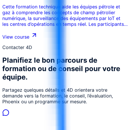
parties prenantes concernées.
Cette formation technique aide les équipes pétrole et
gaz à comprendre les concepts de champ pétrolier
numérique, la surveillance des équipements par IoT et
les centres d’opérations en temps réel. Les participants
apprennent comment les données terrain sont
collectées, validées, visualisées et utilisées pour la
View course
surveillance production, la fiabilité, la sécurité et la
décision opérationnelle rapide.
Contacter 4D
Planifiez le bon parcours de
formation ou de conseil pour votre
équipe.
Partagez quelques détails et 4D orientera votre
demande vers la formation, le conseil, l’évaluation,
Phoenix ou un programme sur mesure.