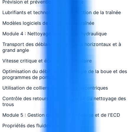
Prévision et prévention du flambage
Lubrifiants et technologies de réduction de la traînée
Modèles logiciels de couple et de traînée
Module 4 : Nettoyage des trous et hydraulique
Transport des déblais dans les puits horizontaux et à
grand angle
Vitesse critique et écoulement annulaire
Optimisation du débit, de la rhéologie de la boue et des
programmes de pompage
Utilisation de colliers et d'alésoirs excentriques
Contrôle des retours pour l'efficacité du nettoyage des
trous
Module 5 : Gestion des fluides de forage et de l'ECD
Propriétés des fluides pour l'ERD