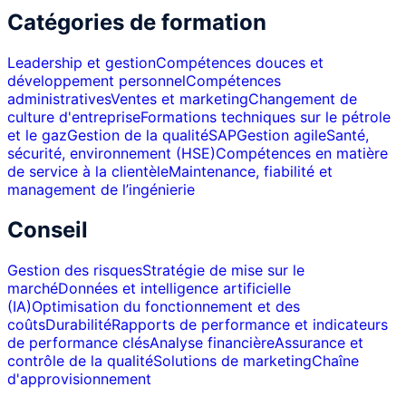
Catégories de formation
Leadership et gestion
Compétences douces et
développement personnel
Compétences
administratives
Ventes et marketing
Changement de
culture d'entreprise
Formations techniques sur le pétrole
et le gaz
Gestion de la qualité
SAP
Gestion agile
Santé,
sécurité, environnement (HSE)
Compétences en matière
de service à la clientèle
Maintenance, fiabilité et
management de l’ingénierie
Conseil
Gestion des risques
Stratégie de mise sur le
marché
Données et intelligence artificielle
(IA)
Optimisation du fonctionnement et des
coûts
Durabilité
Rapports de performance et indicateurs
de performance clés
Analyse financière
Assurance et
contrôle de la qualité
Solutions de marketing
Chaîne
d'approvisionnement