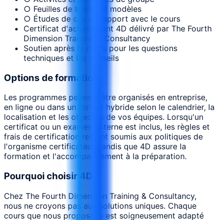
○ Feuilles de travail et modèles
○ Études de cas en rapport avec le cours
Certificat d'achèvement 4D délivré par The Fourth
Dimension Training & Consultancy
Soutien après le cours pour les questions
techniques et les conseils
Options de formation
Les programmes peuvent être organisés en entreprise,
en ligne ou dans un format hybride selon le calendrier, la
localisation et les objectifs de vos équipes. Lorsqu'un
certificat ou un examen externe est inclus, les règles et
frais de certification restent soumis aux politiques de
l'organisme certificateur, tandis que 4D assure la
formation et l'accompagnement à la préparation.
Pourquoi choisir 4D
Chez The Fourth Dimension Training & Consultancy,
nous ne croyons pas aux solutions uniques. Chaque
cours que nous proposons est soigneusement adapté