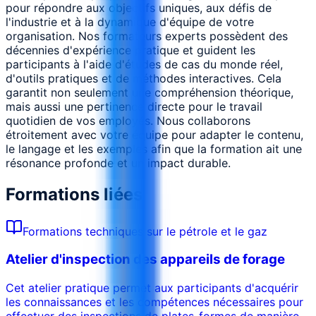
pour répondre aux objectifs uniques, aux défis de
l'industrie et à la dynamique d'équipe de votre
organisation. Nos formateurs experts possèdent des
décennies d'expérience pratique et guident les
participants à l'aide d'études de cas du monde réel,
d'outils pratiques et de méthodes interactives. Cela
garantit non seulement une compréhension théorique,
mais aussi une pertinence directe pour le travail
quotidien de vos employés. Nous collaborons
étroitement avec votre équipe pour adapter le contenu,
le langage et les exemples afin que la formation ait une
résonance profonde et un impact durable.
Formations liées
Formations techniques sur le pétrole et le gaz
Atelier d'inspection des appareils de forage
Cet atelier pratique permet aux participants d'acquérir
les connaissances et les compétences nécessaires pour