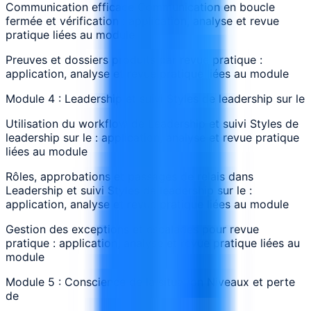
Communication efficace Communication en boucle
fermée et vérification : application, analyse et revue
pratique liées au module
Preuves et dossiers produits par revue pratique :
application, analyse et revue pratique liées au module
Module 4 : Leadership et suivi Styles de leadership sur le
Utilisation du workflow de Leadership et suivi Styles de
leadership sur le : application, analyse et revue pratique
liées au module
Rôles, approbations et passages de relais dans
Leadership et suivi Styles de leadership sur le :
application, analyse et revue pratique liées au module
Gestion des exceptions et escalades pour revue
pratique : application, analyse et revue pratique liées au
module
Module 5 : Conscience de la situation Niveaux et perte
de