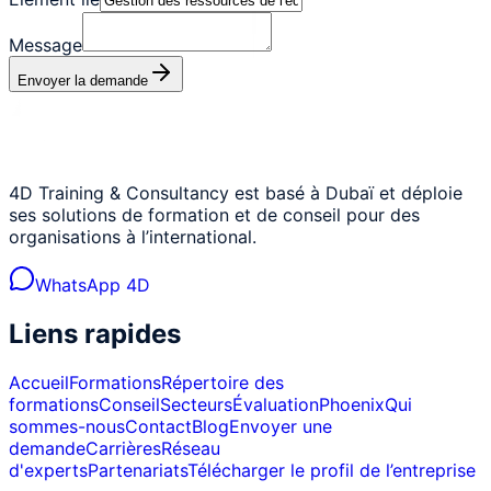
Message
Envoyer la demande
4D Training & Consultancy est basé à Dubaï et déploie
ses solutions de formation et de conseil pour des
organisations à l’international.
WhatsApp 4D
Liens rapides
Accueil
Formations
Répertoire des
formations
Conseil
Secteurs
Évaluation
Phoenix
Qui
sommes-nous
Contact
Blog
Envoyer une
demande
Carrières
Réseau
d'experts
Partenariats
Télécharger le profil de l’entreprise