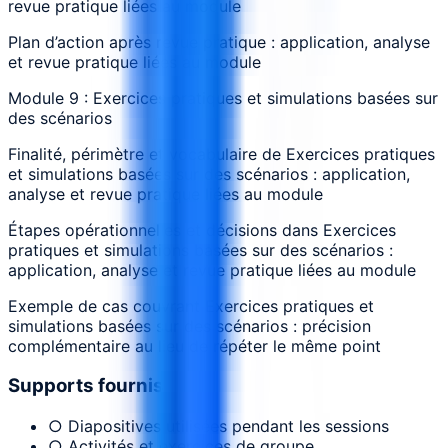
revue pratique liées au module
Plan d’action après revue pratique : application, analyse
et revue pratique liées au module
Module 9 : Exercices pratiques et simulations basées sur
des scénarios
Finalité, périmètre et vocabulaire de Exercices pratiques
et simulations basées sur des scénarios : application,
analyse et revue pratique liées au module
Étapes opérationnelles et décisions dans Exercices
pratiques et simulations basées sur des scénarios :
application, analyse et revue pratique liées au module
Exemple de cas couvrant Exercices pratiques et
simulations basées sur des scénarios : précision
complémentaire au lieu de répéter le même point
Supports fournis
○ Diapositives utilisées pendant les sessions
○ Activités et exercices de groupe