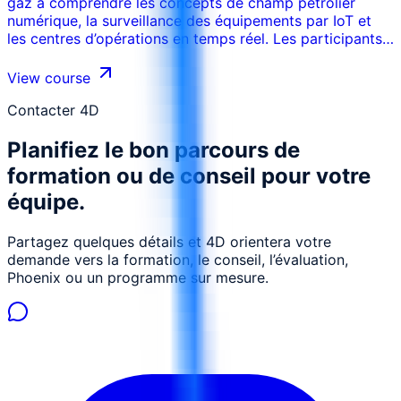
gaz à comprendre les concepts de champ pétrolier
numérique, la surveillance des équipements par IoT et
les centres d’opérations en temps réel. Les participants
apprennent comment les données terrain sont
collectées, validées, visualisées et utilisées pour la
View course
surveillance production, la fiabilité, la sécurité et la
décision opérationnelle rapide.
Contacter 4D
Planifiez le bon parcours de
formation ou de conseil pour votre
équipe.
Partagez quelques détails et 4D orientera votre
demande vers la formation, le conseil, l’évaluation,
Phoenix ou un programme sur mesure.