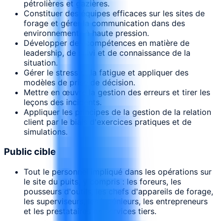
pétrolières et gazières.
Constituer des équipes efficaces sur les sites de
forage et gérer la communication dans des
environnements à haute pression.
Développer des compétences en matière de
leadership, de suivi et de connaissance de la
situation.
Gérer le stress et la fatigue et appliquer des
modèles de prise de décision.
Mettre en œuvre la gestion des erreurs et tirer les
leçons des incidents.
Appliquer les principes de la gestion de la relation
client par le biais d'exercices pratiques et de
simulations.
Public cible
Tout le personnel impliqué dans les opérations sur
le site du puits, y compris : les foreurs, les
pousseurs d'outils, les chefs d'appareils de forage,
les superviseurs, les ingénieurs, les entrepreneurs
et les prestataires de services tiers.