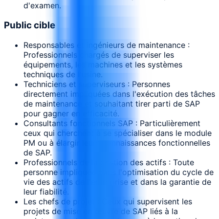
d'examen.
Public cible
Responsables et ingénieurs de maintenance :
Professionnels chargés de superviser les
équipements, les machines et les systèmes
techniques de l'usine.
Techniciens et superviseurs : Personnes
directement impliquées dans l'exécution des tâches
de maintenance et souhaitant tirer parti de SAP
pour gagner en efficacité.
Consultants fonctionnels SAP : Particulièrement
ceux qui cherchent à se spécialiser dans le module
PM ou à élargir leurs connaissances fonctionnelles
de SAP.
Professionnels de la gestion des actifs : Toute
personne impliquée dans l'optimisation du cycle de
vie des actifs de l'entreprise et dans la garantie de
leur fiabilité.
Les chefs de projet : Ceux qui supervisent les
projets de mise en œuvre de SAP liés à la