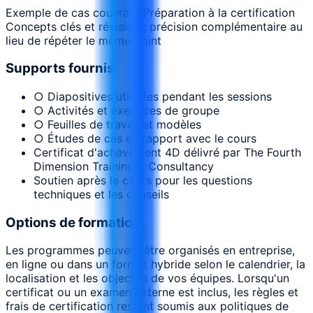
Exemple de cas couvrant Préparation à la certification
Concepts clés et révision : précision complémentaire au
lieu de répéter le même point
Supports fournis
○ Diapositives utilisées pendant les sessions
○ Activités et exercices de groupe
○ Feuilles de travail et modèles
○ Études de cas en rapport avec le cours
Certificat d'achèvement 4D délivré par The Fourth
Dimension Training & Consultancy
Soutien après le cours pour les questions
techniques et les conseils
Options de formation
Les programmes peuvent être organisés en entreprise,
en ligne ou dans un format hybride selon le calendrier, la
localisation et les objectifs de vos équipes. Lorsqu'un
certificat ou un examen externe est inclus, les règles et
frais de certification restent soumis aux politiques de