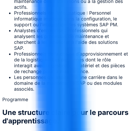
maintenance des installations ou à la gestion des
actifs.
Professionnels de l'informatique : Personnel
informatique impliqué dans la configuration, le
support ou l'intégration des systèmes SAP PM.
Analystes d'entreprise : Professionnels qui
analysent les processus de maintenance et
cherchent à les améliorer à l'aide des solutions
SAP.
Professionnels de la chaîne d'approvisionnement et
de la logistique : Les personnes dont le rôle
interagit avec la gestion du matériel et des pièces
de rechange pour la maintenance.
Les personnes qui aspirent à une carrière dans le
domaine de la maintenance SAP ou des modules
associés.
Programme
Une structure claire pour le parcours
d'apprentissage.