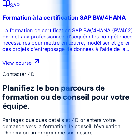
SAP, la formation de certification SAP ABAP fournit une
SAP
base solide à la programmation ABAP. Les participants
acquièrent une expertise dans les techniques, les outils
Formation à la certification SAP BW/4HANA
et les concepts ABAP pour développer des applications,
des rapports personnalisés et apporter des
La formation de certification SAP BW/4HANA (BW462)
améliorations au système.
permet aux professionnels d'acquérir les compétences
nécessaires pour mettre en œuvre, modéliser et gérer
des projets d'entreposage de données à l'aide de la
solution de nouvelle génération de SAP. Les participants
acquièrent l'expertise pour tirer parti des fonctionnalités
View course
avancées pour l'analyse moderne de l'entreprise.
Contacter 4D
Planifiez le bon parcours de
formation ou de conseil pour votre
équipe.
Partagez quelques détails et 4D orientera votre
demande vers la formation, le conseil, l’évaluation,
Phoenix ou un programme sur mesure.