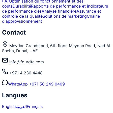
(IA)
Optimisation du fonctionnement et des
coûts
Durabilité
Rapports de performance et indicateurs
de performance clés
Analyse financière
Assurance et
contrôle de la qualité
Solutions de marketing
Chaîne
d'approvisionnement
Contact
Meydan Grandstand, 6th floor, Meydan Road, Nad Al
Sheba, Dubai, UAE
info@fourdtc.com
+971 4 236 4448
WhatsApp
+971 50 249 0409
Langues
English
العربية
Français