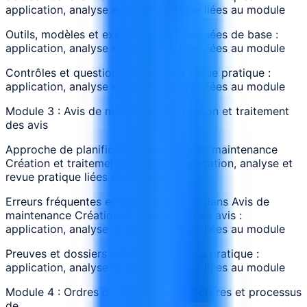
application, analyse et revue pratique liées au module
Outils, modèles et exemples pour Données de base :
application, analyse et revue pratique liées au module
Contrôles et questions de suivi sur revue pratique :
application, analyse et revue pratique liées au module
Module 3 : Avis de maintenance Création et traitement
des avis
Approche de planification pour Avis de maintenance
Création et traitement des avis : application, analyse et
revue pratique liées au module
Erreurs fréquentes et signaux d’alerte dans Avis de
maintenance Création et traitement des avis :
application, analyse et revue pratique liées au module
Preuves et dossiers produits par revue pratique :
application, analyse et revue pratique liées au module
Module 4 : Ordres de travail Types d'ordres et processus
de