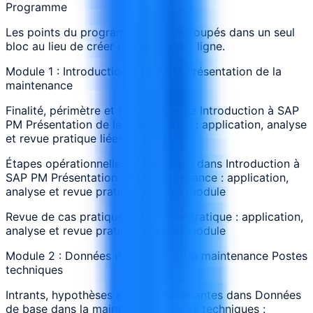
Programme
Les points du programme sont regroupés dans un seul
bloc au lieu de créer un module par ligne.
Module 1 : Introduction à SAP PM Présentation de la
maintenance
Finalité, périmètre et vocabulaire de Introduction à SAP
PM Présentation de la maintenance : application, analyse
et revue pratique liées au module
Étapes opérationnelles et décisions dans Introduction à
SAP PM Présentation de la maintenance : application,
analyse et revue pratique liées au module
Revue de cas pratique pour revue pratique : application,
analyse et revue pratique liées au module
Module 2 : Données de base dans la maintenance Postes
techniques
Intrants, hypothèses et parties prenantes dans Données
de base dans la maintenance Postes techniques :