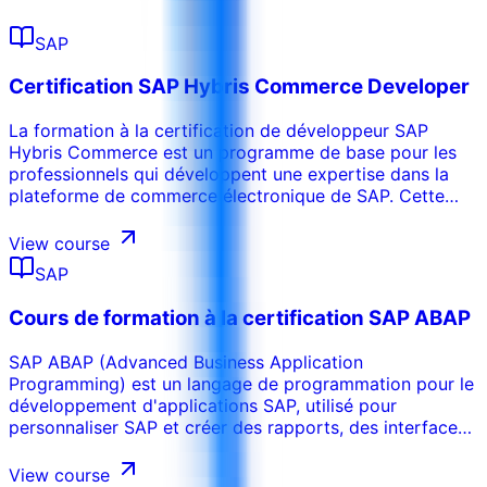
SAP
Certification SAP Hybris Commerce Developer
La formation à la certification de développeur SAP
Hybris Commerce est un programme de base pour les
professionnels qui développent une expertise dans la
plateforme de commerce électronique de SAP. Cette
formation couvre les composants essentiels,
l'architecture et les techniques de développement pour
View course
construire et personnaliser les solutions SAP Hybris
SAP
Commerce.
Cours de formation à la certification SAP ABAP
SAP ABAP (Advanced Business Application
Programming) est un langage de programmation pour le
développement d'applications SAP, utilisé pour
personnaliser SAP et créer des rapports, des interfaces
et des améliorations sur mesure. En tant qu'épine
dorsale de la logique d'entreprise dans les systèmes
View course