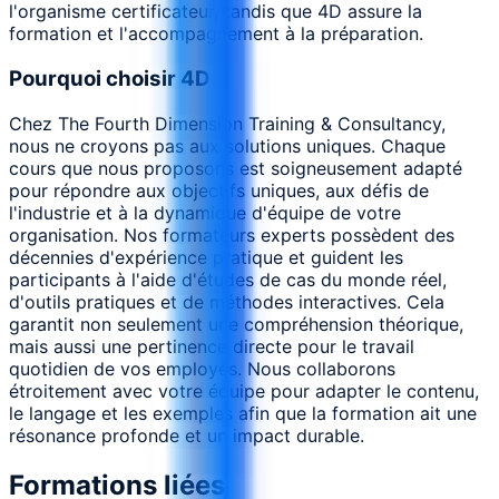
l'organisme certificateur, tandis que 4D assure la
formation et l'accompagnement à la préparation.
Pourquoi choisir 4D
Chez The Fourth Dimension Training & Consultancy,
nous ne croyons pas aux solutions uniques. Chaque
cours que nous proposons est soigneusement adapté
pour répondre aux objectifs uniques, aux défis de
l'industrie et à la dynamique d'équipe de votre
organisation. Nos formateurs experts possèdent des
décennies d'expérience pratique et guident les
participants à l'aide d'études de cas du monde réel,
d'outils pratiques et de méthodes interactives. Cela
garantit non seulement une compréhension théorique,
mais aussi une pertinence directe pour le travail
quotidien de vos employés. Nous collaborons
étroitement avec votre équipe pour adapter le contenu,
le langage et les exemples afin que la formation ait une
résonance profonde et un impact durable.
Formations liées