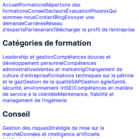
Accueil
Formations
Répertoire des
formations
Conseil
Secteurs
Évaluation
Phoenix
Qui
sommes-nous
Contact
Blog
Envoyer une
demande
Carrières
Réseau
d'experts
Partenariats
Télécharger le profil de l’entreprise
Catégories de formation
Leadership et gestion
Compétences douces et
développement personnel
Compétences
administratives
Ventes et marketing
Changement de
culture d'entreprise
Formations techniques sur le pétrole
et le gaz
Gestion de la qualité
SAP
Gestion agile
Santé,
sécurité, environnement (HSE)
Compétences en matière
de service à la clientèle
Maintenance, fiabilité et
management de l’ingénierie
Conseil
Gestion des risques
Stratégie de mise sur le
marché
Données et intelligence artificielle