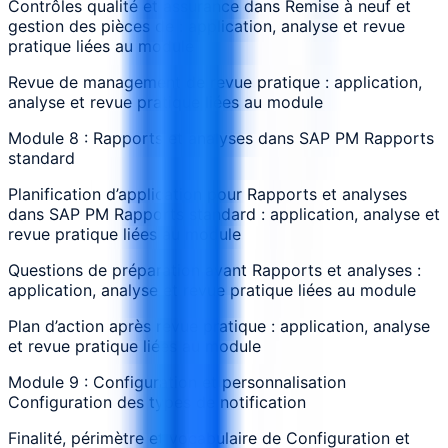
Contrôles qualité et assurance dans Remise à neuf et
gestion des pièces de : application, analyse et revue
pratique liées au module
Revue de management de revue pratique : application,
analyse et revue pratique liées au module
Module 8 : Rapports et analyses dans SAP PM Rapports
standard
Planification d’application pour Rapports et analyses
dans SAP PM Rapports standard : application, analyse et
revue pratique liées au module
Questions de préparation avant Rapports et analyses :
application, analyse et revue pratique liées au module
Plan d’action après revue pratique : application, analyse
et revue pratique liées au module
Module 9 : Configuration et personnalisation
Configuration des types de notification
Finalité, périmètre et vocabulaire de Configuration et