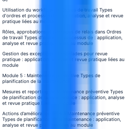
Utilisation du workflow de Ordres de travail Types
d'ordres et processus de : application, analyse et revue
pratique liées au module
Rôles, approbations et passages de relais dans Ordres
de travail Types d'ordres et processus de : application,
analyse et revue pratique liées au module
Gestion des exceptions et escalades pour revue
pratique : application, analyse et revue pratique liées au
module
Module 5 : Maintenance préventive Types de
planification de la maintenance
Mesures et reporting de Maintenance préventive Types
de planification de la maintenance : application, analyse
et revue pratique liées au module
Actions d’amélioration liées à Maintenance préventive
Types de planification de la maintenance : application,
analyse et revue pratique liées au module