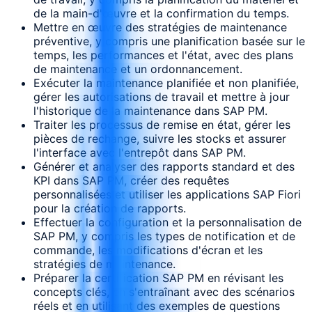
de la main-d'œuvre et la confirmation du temps.
Mettre en œuvre des stratégies de maintenance
préventive, y compris une planification basée sur le
temps, les performances et l'état, avec des plans
de maintenance et un ordonnancement.
Exécuter la maintenance planifiée et non planifiée,
gérer les autorisations de travail et mettre à jour
l'historique de la maintenance dans SAP PM.
Traiter les processus de remise en état, gérer les
pièces de rechange, suivre les stocks et assurer
l'interface avec l'entrepôt dans SAP PM.
Générer et analyser des rapports standard et des
KPI dans SAP PM, créer des requêtes
personnalisées et utiliser les applications SAP Fiori
pour la création de rapports.
Effectuer la configuration et la personnalisation de
SAP PM, y compris les types de notification et de
commande, les modifications d'écran et les
stratégies de maintenance.
Préparer la certification SAP PM en révisant les
concepts clés, en s'entraînant avec des scénarios
réels et en utilisant des exemples de questions