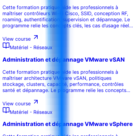
Cette formation pratique aide les professionnels à
maîtriser contrôleurs Wi-Fi Cisco, SSID, conception RF,
roaming, authentification, supervision et dépannage. Le
programme relie les concepts clés, les cas d’usage réels,
les risques, les outils et les décisions opérationnelles afin
que les participants puissent appliquer les acquis dans
View course
leur environnement de travail. La formation peut être
Matériel - Réseaux
adaptée au secteur, aux systèmes internes, au niveau
des participants et aux objectifs de performance de
Administration et dépannage VMware vSAN
l’organisation.
Cette formation pratique aide les professionnels à
maîtriser architecture VMware vSAN, politiques
stockage, clusters, capacité, performance, contrôles
santé et dépannage. Le programme relie les concepts
clés, les cas d’usage réels, les risques, les outils et les
décisions opérationnelles afin que les participants
View course
puissent appliquer les acquis dans leur environnement
Matériel - Réseaux
de travail. La formation peut être adaptée au secteur,
aux systèmes internes, au niveau des participants et aux
Administration et dépannage VMware vSphere
objectifs de performance de l’organisation.