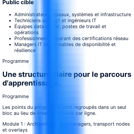
Public cible
Administrateurs réseaux, systèmes et infrastructure
Techniciens support et ingénieurs IT
Équipes data center, postes de travail et
opérations
Professionnels préparant des certifications réseau
Managers IT responsables de disponibilité et
résilience
Programme
Une structure claire pour le parcours
d'apprentissage.
Programme
Les points du programme sont regroupés dans un seul
bloc au lieu de créer un module par ligne.
Module 1 : Architecture NSX, managers, transport nodes
et overlays