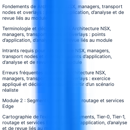
Fondements de Architecture NSX, managers, transport
nodes et overlays : points d’application, d’analyse et de
revue liés au module
Terminologie et décisions dans Architecture NSX,
managers, transport nodes et overlays : points
d’application, d’analyse et de revue liés au module
Intrants requis pour Architecture NSX, managers,
transport nodes et overlays : points d’application,
d’analyse et de revue liés au module
Erreurs fréquentes autour de Architecture NSX,
managers, transport nodes et overlays : exercice
appliqué et décision pratique à partir d’un scénario
réaliste
Module 2 : Segments, Tier-0, Tier-1, routage et services
Edge
Cartographie de l’existant pour Segments, Tier-0, Tier-1,
routage et services Edge : points d’application, d’analyse
et de revue liés au module