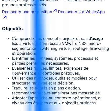
groupes professionnels
Demander une proposition
Demander sur WhatsApp
Objectifs
Comprendre les concepts, enjeux et cas d’usage
liés à virtualisation réseau VMware NSX, micro-
segmentation, switching virtuel, routage, firewalling
et opérations.
Identifier les données, systèmes, processus et
parties prenantes nécessaires.
Évaluer les risques, limites, exigences de
gouvernance et contrôles pratiques.
Utiliser des méthodes, outils et modèles pour
structurer l’analyse et la décision.
Traduire les acquis en plans d’action,
recommandations et améliorations mesurables.
Adapter l’approche au contexte opérationnel, au
niveau des équipes et aux objectifs business.