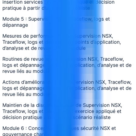
insertion services : exercice appliqué et décision
pratique à partir d’un scénario réaliste
Module 5 : Supervision NSX, Traceflow, logs et
dépannage
Mesures de performance pour Supervision NSX,
Traceflow, logs et dépannage : points d’application,
d’analyse et de revue liés au module
Routines de revue après Supervision NSX, Traceflow,
logs et dépannage : points d’application, d’analyse et de
revue liés au module
Actions d’amélioration pour Supervision NSX, Traceflow,
logs et dépannage : points d’application, d’analyse et de
revue liés au module
Maintien de la discipline autour de Supervision NSX,
Traceflow, logs et dépannage : exercice appliqué et
décision pratique à partir d’un scénario réaliste
Module 6 : Conception politiques sécurité NSX et
gouvernance changement