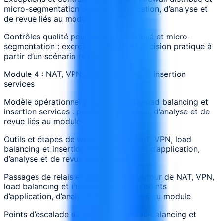
micro-segmentation : points d’application, d’analyse et
de revue liés au module
Contrôles qualité pour Firewall distribué et micro-
segmentation : exercice appliqué et décision pratique à
partir d’un scénario réaliste
Module 4 : NAT, VPN, load balancing et insertion
services
Modèle opérationnel pour NAT, VPN, load balancing et
insertion services : points d’application, d’analyse et de
revue liés au module
Outils et étapes de workflow dans NAT, VPN, load
balancing et insertion services : points d’application,
d’analyse et de revue liés au module
Passages de relais et approbations autour de NAT, VPN,
load balancing et insertion services : points
d’application, d’analyse et de revue liés au module
Points d’escalade dans NAT, VPN, load balancing et