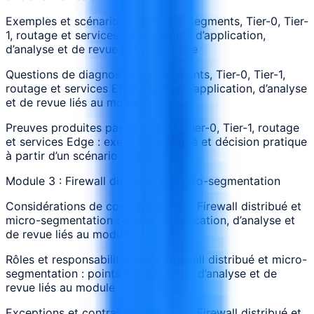
Exemples et scénarios impliquant Segments, Tier-0, Tier-
1, routage et services Edge : points d’application,
d’analyse et de revue liés au module
Questions de diagnostic sur Segments, Tier-0, Tier-1,
routage et services Edge : points d’application, d’analyse
et de revue liés au module
Preuves produites par Segments, Tier-0, Tier-1, routage
et services Edge : exercice appliqué et décision pratique
à partir d’un scénario réaliste
Module 3 : Firewall distribué et micro-segmentation
Considérations de conception pour Firewall distribué et
micro-segmentation : points d’application, d’analyse et
de revue liés au module
Rôles et responsabilités dans Firewall distribué et micro-
segmentation : points d’application, d’analyse et de
revue liés au module
Exceptions et contraintes affectant Firewall distribué et