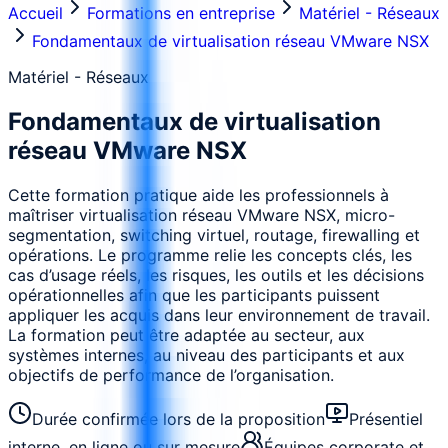
Accueil
Formations en entreprise
Matériel - Réseaux
Fondamentaux de virtualisation réseau VMware NSX
Matériel - Réseaux
Fondamentaux de virtualisation
réseau VMware NSX
Cette formation pratique aide les professionnels à
maîtriser virtualisation réseau VMware NSX, micro-
segmentation, switching virtuel, routage, firewalling et
opérations. Le programme relie les concepts clés, les
cas d’usage réels, les risques, les outils et les décisions
opérationnelles afin que les participants puissent
appliquer les acquis dans leur environnement de travail.
La formation peut être adaptée au secteur, aux
systèmes internes, au niveau des participants et aux
objectifs de performance de l’organisation.
Durée confirmée lors de la proposition
Présentiel
interne, en ligne ou sur mesure
Équipes corporate et