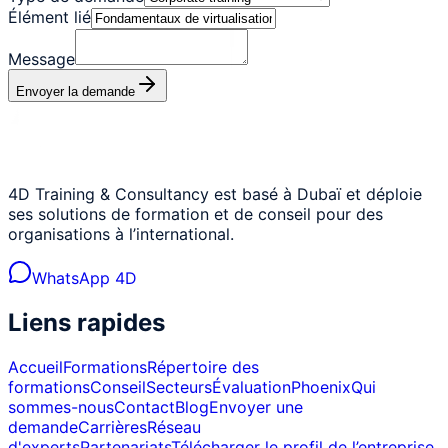
Élément lié
Message
Envoyer la demande
4D Training & Consultancy est basé à Dubaï et déploie
ses solutions de formation et de conseil pour des
organisations à l’international.
WhatsApp 4D
Liens rapides
Accueil
Formations
Répertoire des
formations
Conseil
Secteurs
Évaluation
Phoenix
Qui
sommes-nous
Contact
Blog
Envoyer une
demande
Carrières
Réseau
d'experts
Partenariats
Télécharger le profil de l’entreprise