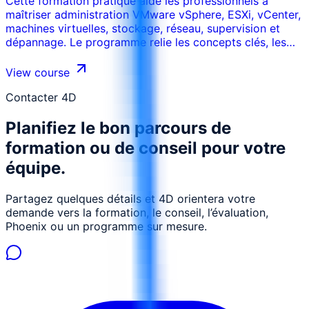
Cette formation pratique aide les professionnels à
maîtriser administration VMware vSphere, ESXi, vCenter,
machines virtuelles, stockage, réseau, supervision et
dépannage. Le programme relie les concepts clés, les
cas d’usage réels, les risques, les outils et les décisions
opérationnelles afin que les participants puissent
View course
appliquer les acquis dans leur environnement de travail.
La formation peut être adaptée au secteur, aux
Contacter 4D
systèmes internes, au niveau des participants et aux
Planifiez le bon parcours de
objectifs de performance de l’organisation.
formation ou de conseil pour votre
équipe.
Partagez quelques détails et 4D orientera votre
demande vers la formation, le conseil, l’évaluation,
Phoenix ou un programme sur mesure.