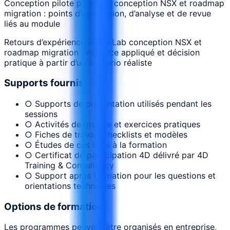
Conception pilote pour Lab conception NSX et roadmap
migration : points d’application, d’analyse et de revue
liés au module
Retours d’expérience après Lab conception NSX et
roadmap migration : exercice appliqué et décision
pratique à partir d’un scénario réaliste
Supports fournis
○ Supports de présentation utilisés pendant les
sessions
○ Activités de groupe et exercices pratiques
○ Fiches de travail, checklists et modèles
○ Études de cas liées à la formation
○ Certificat de participation 4D délivré par 4D
Training & Consultancy
○ Support après formation pour les questions et
orientations techniques
Options de formation
Les programmes peuvent être organisés en entreprise,