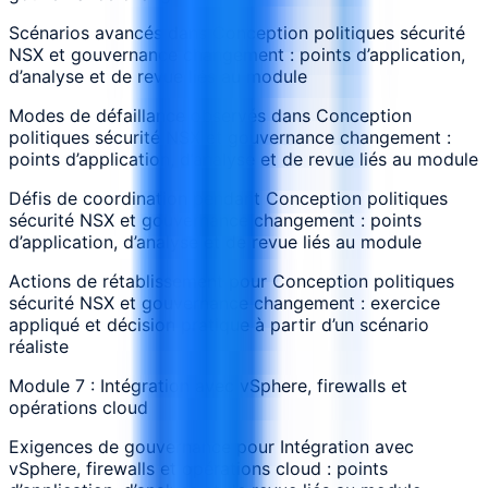
Scénarios avancés dans Conception politiques sécurité
NSX et gouvernance changement : points d’application,
d’analyse et de revue liés au module
Modes de défaillance observés dans Conception
politiques sécurité NSX et gouvernance changement :
points d’application, d’analyse et de revue liés au module
Défis de coordination pendant Conception politiques
sécurité NSX et gouvernance changement : points
d’application, d’analyse et de revue liés au module
Actions de rétablissement pour Conception politiques
sécurité NSX et gouvernance changement : exercice
appliqué et décision pratique à partir d’un scénario
réaliste
Module 7 : Intégration avec vSphere, firewalls et
opérations cloud
Exigences de gouvernance pour Intégration avec
vSphere, firewalls et opérations cloud : points