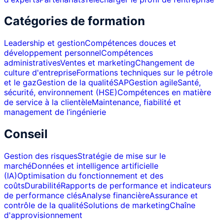
Catégories de formation
Leadership et gestion
Compétences douces et
développement personnel
Compétences
administratives
Ventes et marketing
Changement de
culture d'entreprise
Formations techniques sur le pétrole
et le gaz
Gestion de la qualité
SAP
Gestion agile
Santé,
sécurité, environnement (HSE)
Compétences en matière
de service à la clientèle
Maintenance, fiabilité et
management de l’ingénierie
Conseil
Gestion des risques
Stratégie de mise sur le
marché
Données et intelligence artificielle
(IA)
Optimisation du fonctionnement et des
coûts
Durabilité
Rapports de performance et indicateurs
de performance clés
Analyse financière
Assurance et
contrôle de la qualité
Solutions de marketing
Chaîne
d'approvisionnement