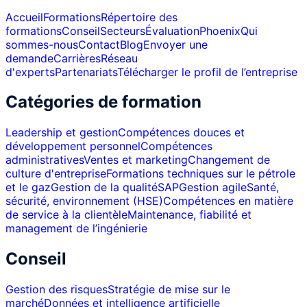
Accueil
Formations
Répertoire des
formations
Conseil
Secteurs
Évaluation
Phoenix
Qui
sommes-nous
Contact
Blog
Envoyer une
demande
Carrières
Réseau
d'experts
Partenariats
Télécharger le profil de l’entreprise
Catégories de formation
Leadership et gestion
Compétences douces et
développement personnel
Compétences
administratives
Ventes et marketing
Changement de
culture d'entreprise
Formations techniques sur le pétrole
et le gaz
Gestion de la qualité
SAP
Gestion agile
Santé,
sécurité, environnement (HSE)
Compétences en matière
de service à la clientèle
Maintenance, fiabilité et
management de l’ingénierie
Conseil
Gestion des risques
Stratégie de mise sur le
marché
Données et intelligence artificielle