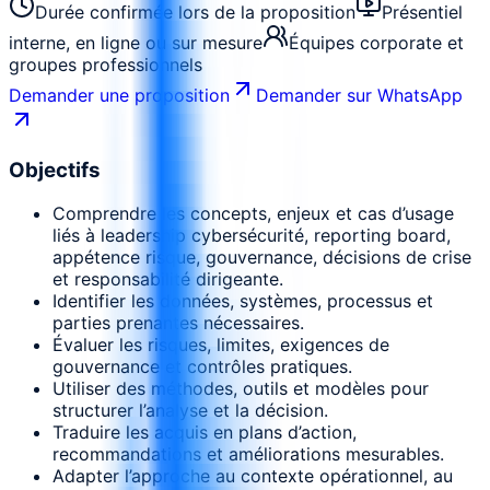
Durée confirmée lors de la proposition
Présentiel
interne, en ligne ou sur mesure
Équipes corporate et
groupes professionnels
Demander une proposition
Demander sur WhatsApp
Objectifs
Comprendre les concepts, enjeux et cas d’usage
liés à leadership cybersécurité, reporting board,
appétence risque, gouvernance, décisions de crise
et responsabilité dirigeante.
Identifier les données, systèmes, processus et
parties prenantes nécessaires.
Évaluer les risques, limites, exigences de
gouvernance et contrôles pratiques.
Utiliser des méthodes, outils et modèles pour
structurer l’analyse et la décision.
Traduire les acquis en plans d’action,
recommandations et améliorations mesurables.
Adapter l’approche au contexte opérationnel, au