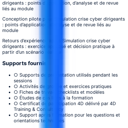
dirigeants : points d’application, d’analyse et de revue
liés au module
Conception pilote pour Simulation crise cyber dirigeants
: points d’application, d’analyse et de revue liés au
module
Retours d’expérience après Simulation crise cyber
dirigeants : exercice appliqué et décision pratique à
partir d’un scénario réaliste
Supports fournis
○ Supports de présentation utilisés pendant les
sessions
○ Activités de groupe et exercices pratiques
○ Fiches de travail, checklists et modèles
○ Études de cas liées à la formation
○ Certificat de participation 4D délivré par 4D
Training & Consultancy
○ Support après formation pour les questions et
orientations techniques