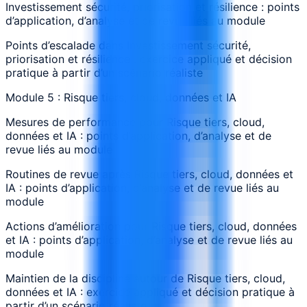
Investissement sécurité, priorisation et résilience : points
d’application, d’analyse et de revue liés au module
Points d’escalade dans Investissement sécurité,
priorisation et résilience : exercice appliqué et décision
pratique à partir d’un scénario réaliste
Module 5 : Risque tiers, cloud, données et IA
Mesures de performance pour Risque tiers, cloud,
données et IA : points d’application, d’analyse et de
revue liés au module
Routines de revue après Risque tiers, cloud, données et
IA : points d’application, d’analyse et de revue liés au
module
Actions d’amélioration pour Risque tiers, cloud, données
et IA : points d’application, d’analyse et de revue liés au
module
Maintien de la discipline autour de Risque tiers, cloud,
données et IA : exercice appliqué et décision pratique à
partir d’un scénario réaliste