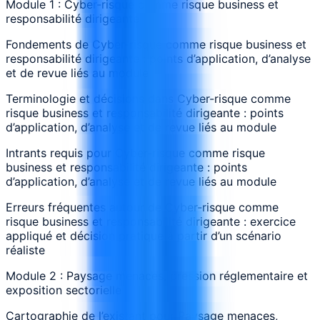
Module 1 : Cyber-risque comme risque business et
responsabilité dirigeante
Fondements de Cyber-risque comme risque business et
responsabilité dirigeante : points d’application, d’analyse
et de revue liés au module
Terminologie et décisions dans Cyber-risque comme
risque business et responsabilité dirigeante : points
d’application, d’analyse et de revue liés au module
Intrants requis pour Cyber-risque comme risque
business et responsabilité dirigeante : points
d’application, d’analyse et de revue liés au module
Erreurs fréquentes autour de Cyber-risque comme
risque business et responsabilité dirigeante : exercice
appliqué et décision pratique à partir d’un scénario
réaliste
Module 2 : Paysage menaces, pression réglementaire et
exposition sectorielle
Cartographie de l’existant pour Paysage menaces,