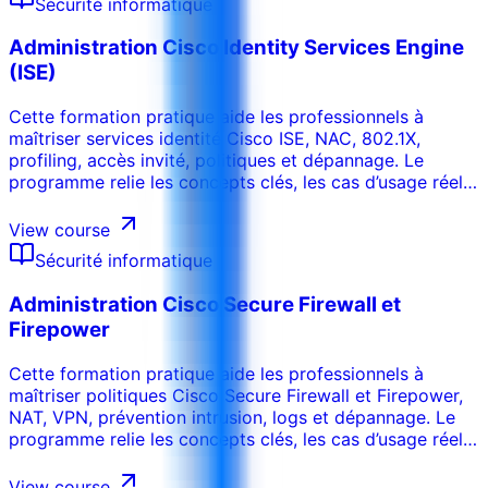
Sécurité informatique
Administration Cisco Identity Services Engine
(ISE)
Cette formation pratique aide les professionnels à
maîtriser services identité Cisco ISE, NAC, 802.1X,
profiling, accès invité, politiques et dépannage. Le
programme relie les concepts clés, les cas d’usage réels,
les risques, les outils et les décisions opérationnelles afin
que les participants puissent appliquer les acquis dans
View course
leur environnement de travail. La formation peut être
Sécurité informatique
adaptée au secteur, aux systèmes internes, au niveau
des participants et aux objectifs de performance de
Administration Cisco Secure Firewall et
l’organisation.
Firepower
Cette formation pratique aide les professionnels à
maîtriser politiques Cisco Secure Firewall et Firepower,
NAT, VPN, prévention intrusion, logs et dépannage. Le
programme relie les concepts clés, les cas d’usage réels,
les risques, les outils et les décisions opérationnelles afin
que les participants puissent appliquer les acquis dans
View course