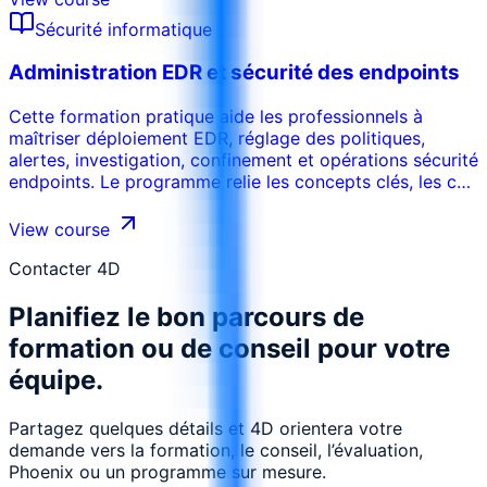
leur environnement de travail. La formation peut être
Sécurité informatique
adaptée au secteur, aux systèmes internes, au niveau
des participants et aux objectifs de performance de
Administration EDR et sécurité des endpoints
l’organisation.
Cette formation pratique aide les professionnels à
maîtriser déploiement EDR, réglage des politiques,
alertes, investigation, confinement et opérations sécurité
endpoints. Le programme relie les concepts clés, les cas
d’usage réels, les risques, les outils et les décisions
opérationnelles afin que les participants puissent
View course
appliquer les acquis dans leur environnement de travail.
La formation peut être adaptée au secteur, aux
Contacter 4D
systèmes internes, au niveau des participants et aux
Planifiez le bon parcours de
objectifs de performance de l’organisation.
formation ou de conseil pour votre
équipe.
Partagez quelques détails et 4D orientera votre
demande vers la formation, le conseil, l’évaluation,
Phoenix ou un programme sur mesure.