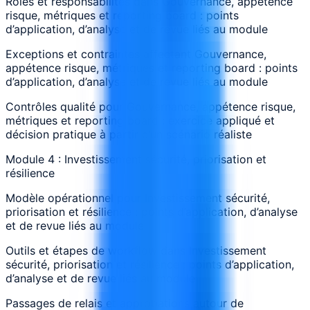
Rôles et responsabilités dans Gouvernance, appétence
risque, métriques et reporting board : points
d’application, d’analyse et de revue liés au module
Exceptions et contraintes affectant Gouvernance,
appétence risque, métriques et reporting board : points
d’application, d’analyse et de revue liés au module
Contrôles qualité pour Gouvernance, appétence risque,
métriques et reporting board : exercice appliqué et
décision pratique à partir d’un scénario réaliste
Module 4 : Investissement sécurité, priorisation et
résilience
Modèle opérationnel pour Investissement sécurité,
priorisation et résilience : points d’application, d’analyse
et de revue liés au module
Outils et étapes de workflow dans Investissement
sécurité, priorisation et résilience : points d’application,
d’analyse et de revue liés au module
Passages de relais et approbations autour de