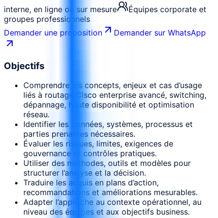
interne, en ligne ou sur mesure
Équipes corporate et
groupes professionnels
Demander une proposition
Demander sur WhatsApp
Objectifs
Comprendre les concepts, enjeux et cas d’usage
liés à routage Cisco enterprise avancé, switching,
dépannage, haute disponibilité et optimisation
réseau.
Identifier les données, systèmes, processus et
parties prenantes nécessaires.
Évaluer les risques, limites, exigences de
gouvernance et contrôles pratiques.
Utiliser des méthodes, outils et modèles pour
structurer l’analyse et la décision.
Traduire les acquis en plans d’action,
recommandations et améliorations mesurables.
Adapter l’approche au contexte opérationnel, au
niveau des équipes et aux objectifs business.