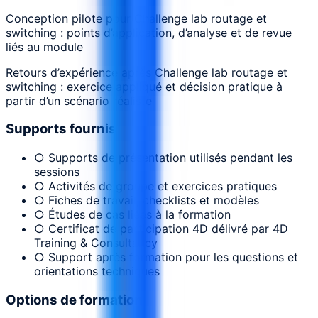
Conception pilote pour Challenge lab routage et
switching : points d’application, d’analyse et de revue
liés au module
Retours d’expérience après Challenge lab routage et
switching : exercice appliqué et décision pratique à
partir d’un scénario réaliste
Supports fournis
○ Supports de présentation utilisés pendant les
sessions
○ Activités de groupe et exercices pratiques
○ Fiches de travail, checklists et modèles
○ Études de cas liées à la formation
○ Certificat de participation 4D délivré par 4D
Training & Consultancy
○ Support après formation pour les questions et
orientations techniques
Options de formation