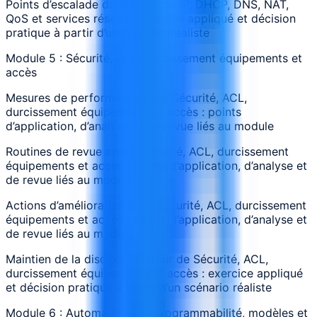
Points d’escalade dans Services IP, DHCP, DNS, NAT,
QoS et services réseau : exercice appliqué et décision
pratique à partir d’un scénario réaliste
Module 5 : Sécurité, ACL, durcissement équipements et
accès
Mesures de performance pour Sécurité, ACL,
durcissement équipements et accès : points
d’application, d’analyse et de revue liés au module
Routines de revue après Sécurité, ACL, durcissement
équipements et accès : points d’application, d’analyse et
de revue liés au module
Actions d’amélioration pour Sécurité, ACL, durcissement
équipements et accès : points d’application, d’analyse et
de revue liés au module
Maintien de la discipline autour de Sécurité, ACL,
durcissement équipements et accès : exercice appliqué
et décision pratique à partir d’un scénario réaliste
Module 6 : Automatisation, programmabilité, modèles et