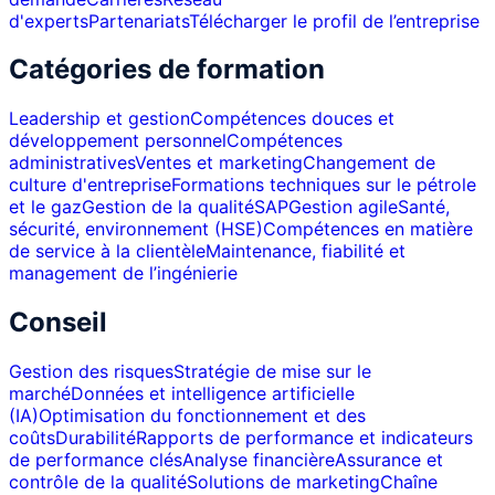
d'experts
Partenariats
Télécharger le profil de l’entreprise
Catégories de formation
Leadership et gestion
Compétences douces et
développement personnel
Compétences
administratives
Ventes et marketing
Changement de
culture d'entreprise
Formations techniques sur le pétrole
et le gaz
Gestion de la qualité
SAP
Gestion agile
Santé,
sécurité, environnement (HSE)
Compétences en matière
de service à la clientèle
Maintenance, fiabilité et
management de l’ingénierie
Conseil
Gestion des risques
Stratégie de mise sur le
marché
Données et intelligence artificielle
(IA)
Optimisation du fonctionnement et des
coûts
Durabilité
Rapports de performance et indicateurs
de performance clés
Analyse financière
Assurance et
contrôle de la qualité
Solutions de marketing
Chaîne