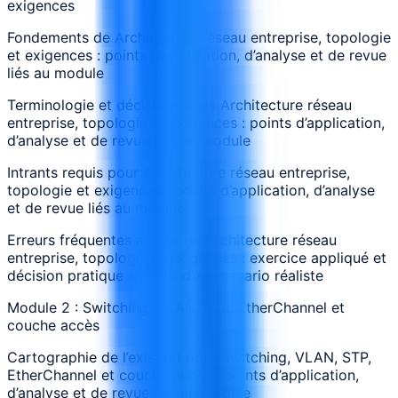
exigences
Fondements de Architecture réseau entreprise, topologie
et exigences : points d’application, d’analyse et de revue
liés au module
Terminologie et décisions dans Architecture réseau
entreprise, topologie et exigences : points d’application,
d’analyse et de revue liés au module
Intrants requis pour Architecture réseau entreprise,
topologie et exigences : points d’application, d’analyse
et de revue liés au module
Erreurs fréquentes autour de Architecture réseau
entreprise, topologie et exigences : exercice appliqué et
décision pratique à partir d’un scénario réaliste
Module 2 : Switching, VLAN, STP, EtherChannel et
couche accès
Cartographie de l’existant pour Switching, VLAN, STP,
EtherChannel et couche accès : points d’application,
d’analyse et de revue liés au module