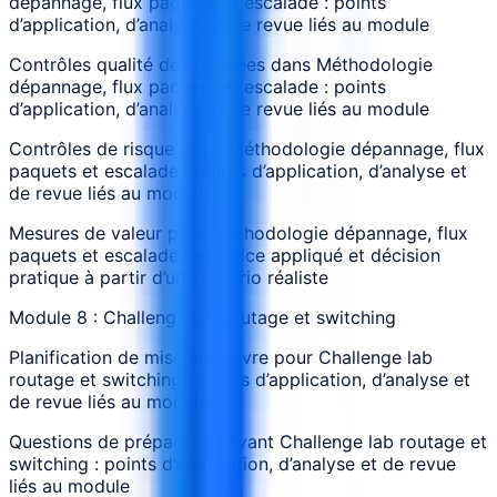
dépannage, flux paquets et escalade : points
d’application, d’analyse et de revue liés au module
Contrôles qualité des données dans Méthodologie
dépannage, flux paquets et escalade : points
d’application, d’analyse et de revue liés au module
Contrôles de risque liés à Méthodologie dépannage, flux
paquets et escalade : points d’application, d’analyse et
de revue liés au module
Mesures de valeur pour Méthodologie dépannage, flux
paquets et escalade : exercice appliqué et décision
pratique à partir d’un scénario réaliste
Module 8 : Challenge lab routage et switching
Planification de mise en œuvre pour Challenge lab
routage et switching : points d’application, d’analyse et
de revue liés au module
Questions de préparation avant Challenge lab routage et
switching : points d’application, d’analyse et de revue
liés au module