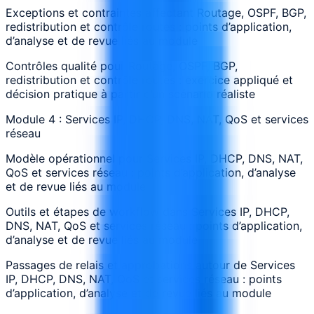
Exceptions et contraintes affectant Routage, OSPF, BGP,
redistribution et contrôle routes : points d’application,
d’analyse et de revue liés au module
Contrôles qualité pour Routage, OSPF, BGP,
redistribution et contrôle routes : exercice appliqué et
décision pratique à partir d’un scénario réaliste
Module 4 : Services IP, DHCP, DNS, NAT, QoS et services
réseau
Modèle opérationnel pour Services IP, DHCP, DNS, NAT,
QoS et services réseau : points d’application, d’analyse
et de revue liés au module
Outils et étapes de workflow dans Services IP, DHCP,
DNS, NAT, QoS et services réseau : points d’application,
d’analyse et de revue liés au module
Passages de relais et approbations autour de Services
IP, DHCP, DNS, NAT, QoS et services réseau : points
d’application, d’analyse et de revue liés au module