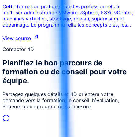
Cette formation pratique aide les professionnels à
maîtriser administration VMware vSphere, ESXi, vCenter,
machines virtuelles, stockage, réseau, supervision et
dépannage. Le programme relie les concepts clés, les
cas d’usage réels, les risques, les outils et les décisions
opérationnelles afin que les participants puissent
View course
appliquer les acquis dans leur environnement de travail.
La formation peut être adaptée au secteur, aux
Contacter 4D
systèmes internes, au niveau des participants et aux
Planifiez le bon parcours de
objectifs de performance de l’organisation.
formation ou de conseil pour votre
équipe.
Partagez quelques détails et 4D orientera votre
demande vers la formation, le conseil, l’évaluation,
Phoenix ou un programme sur mesure.