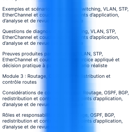
Exemples et scénarios impliquant Switching, VLAN, STP,
EtherChannel et couche accès : points d’application,
d’analyse et de revue liés au module
Questions de diagnostic sur Switching, VLAN, STP,
EtherChannel et couche accès : points d’application,
d’analyse et de revue liés au module
Preuves produites par Switching, VLAN, STP,
EtherChannel et couche accès : exercice appliqué et
décision pratique à partir d’un scénario réaliste
Module 3 : Routage, OSPF, BGP, redistribution et
contrôle routes
Considérations de conception pour Routage, OSPF, BGP,
redistribution et contrôle routes : points d’application,
d’analyse et de revue liés au module
Rôles et responsabilités dans Routage, OSPF, BGP,
redistribution et contrôle routes : points d’application,
d’analyse et de revue liés au module