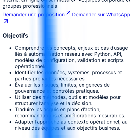
groupes professionnels
Demander une proposition
Demander sur WhatsApp
Objectifs
Comprendre les concepts, enjeux et cas d’usage
liés à automatisation réseau avec Python, API,
modèles de configuration, validation et scripts
opérationnels.
Identifier les données, systèmes, processus et
parties prenantes nécessaires.
Évaluer les risques, limites, exigences de
gouvernance et contrôles pratiques.
Utiliser des méthodes, outils et modèles pour
structurer l’analyse et la décision.
Traduire les acquis en plans d’action,
recommandations et améliorations mesurables.
Adapter l’approche au contexte opérationnel, au
niveau des équipes et aux objectifs business.