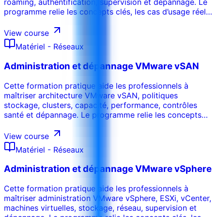
roaming, authentification, supervision et dépannage. Le
programme relie les concepts clés, les cas d’usage réels,
les risques, les outils et les décisions opérationnelles afin
que les participants puissent appliquer les acquis dans
View course
leur environnement de travail. La formation peut être
Matériel - Réseaux
adaptée au secteur, aux systèmes internes, au niveau
des participants et aux objectifs de performance de
Administration et dépannage VMware vSAN
l’organisation.
Cette formation pratique aide les professionnels à
maîtriser architecture VMware vSAN, politiques
stockage, clusters, capacité, performance, contrôles
santé et dépannage. Le programme relie les concepts
clés, les cas d’usage réels, les risques, les outils et les
décisions opérationnelles afin que les participants
View course
puissent appliquer les acquis dans leur environnement
Matériel - Réseaux
de travail. La formation peut être adaptée au secteur,
aux systèmes internes, au niveau des participants et aux
Administration et dépannage VMware vSphere
objectifs de performance de l’organisation.
Cette formation pratique aide les professionnels à
maîtriser administration VMware vSphere, ESXi, vCenter,
machines virtuelles, stockage, réseau, supervision et