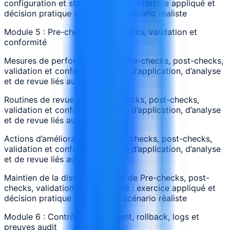
configuration et standardisation : exercice appliqué et
décision pratique à partir d’un scénario réaliste
Module 5 : Pre-checks, post-checks, validation et
conformité
Mesures de performance pour Pre-checks, post-checks,
validation et conformité : points d’application, d’analyse
et de revue liés au module
Routines de revue après Pre-checks, post-checks,
validation et conformité : points d’application, d’analyse
et de revue liés au module
Actions d’amélioration pour Pre-checks, post-checks,
validation et conformité : points d’application, d’analyse
et de revue liés au module
Maintien de la discipline autour de Pre-checks, post-
checks, validation et conformité : exercice appliqué et
décision pratique à partir d’un scénario réaliste
Module 6 : Contrôle changement, rollback, logs et
preuves audit