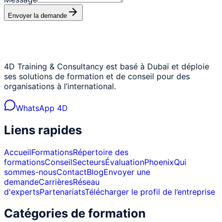
Envoyer la demande
4D Training & Consultancy est basé à Dubaï et déploie
ses solutions de formation et de conseil pour des
organisations à l’international.
WhatsApp 4D
Liens rapides
Accueil
Formations
Répertoire des
formations
Conseil
Secteurs
Évaluation
Phoenix
Qui
sommes-nous
Contact
Blog
Envoyer une
demande
Carrières
Réseau
d'experts
Partenariats
Télécharger le profil de l’entreprise
Catégories de formation