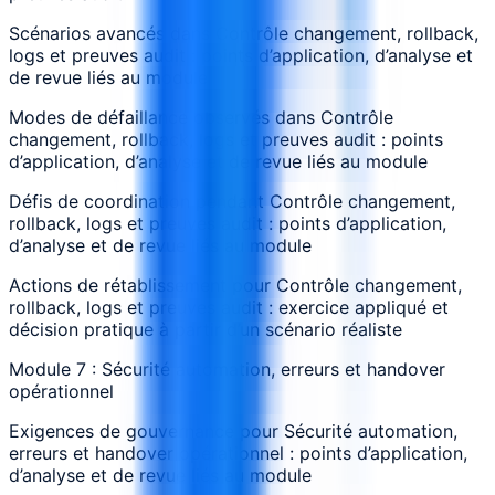
Scénarios avancés dans Contrôle changement, rollback,
logs et preuves audit : points d’application, d’analyse et
de revue liés au module
Modes de défaillance observés dans Contrôle
changement, rollback, logs et preuves audit : points
d’application, d’analyse et de revue liés au module
Défis de coordination pendant Contrôle changement,
rollback, logs et preuves audit : points d’application,
d’analyse et de revue liés au module
Actions de rétablissement pour Contrôle changement,
rollback, logs et preuves audit : exercice appliqué et
décision pratique à partir d’un scénario réaliste
Module 7 : Sécurité automation, erreurs et handover
opérationnel
Exigences de gouvernance pour Sécurité automation,
erreurs et handover opérationnel : points d’application,
d’analyse et de revue liés au module