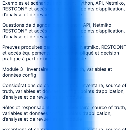
Exemples et scénarios impliquant Python, API, Netmiko,
RESTCONF et accès équipements : points d’application,
d’analyse et de revue liés au module
Questions de diagnostic sur Python, API, Netmiko,
RESTCONF et accès équipements : points d’application,
d’analyse et de revue liés au module
Preuves produites par Python, API, Netmiko, RESTCONF
et accès équipements : exercice appliqué et décision
pratique à partir d’un scénario réaliste
Module 3 : Inventaire, source of truth, variables et
données config
Considérations de conception pour Inventaire, source of
truth, variables et données config : points d’application,
d’analyse et de revue liés au module
Rôles et responsabilités dans Inventaire, source of truth,
variables et données config : points d’application,
d’analyse et de revue liés au module
Exceptions et contraintes affectant Inventaire, source of