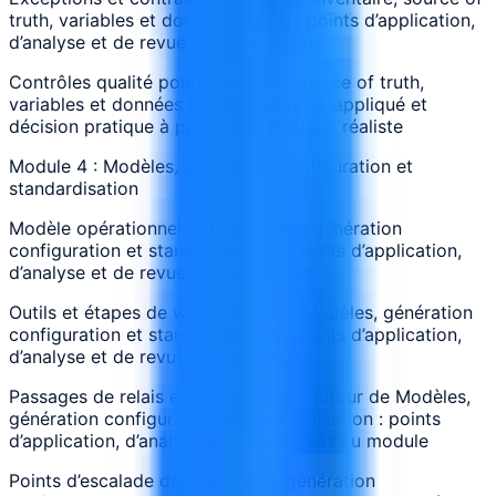
truth, variables et données config : points d’application,
d’analyse et de revue liés au module
Contrôles qualité pour Inventaire, source of truth,
variables et données config : exercice appliqué et
décision pratique à partir d’un scénario réaliste
Module 4 : Modèles, génération configuration et
standardisation
Modèle opérationnel pour Modèles, génération
configuration et standardisation : points d’application,
d’analyse et de revue liés au module
Outils et étapes de workflow dans Modèles, génération
configuration et standardisation : points d’application,
d’analyse et de revue liés au module
Passages de relais et approbations autour de Modèles,
génération configuration et standardisation : points
d’application, d’analyse et de revue liés au module
Points d’escalade dans Modèles, génération