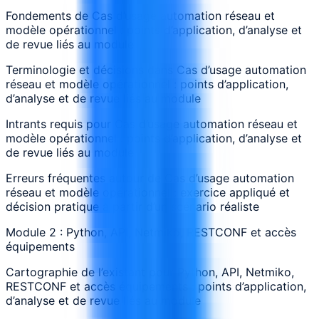
Fondements de Cas d’usage automation réseau et
modèle opérationnel : points d’application, d’analyse et
de revue liés au module
Terminologie et décisions dans Cas d’usage automation
réseau et modèle opérationnel : points d’application,
d’analyse et de revue liés au module
Intrants requis pour Cas d’usage automation réseau et
modèle opérationnel : points d’application, d’analyse et
de revue liés au module
Erreurs fréquentes autour de Cas d’usage automation
réseau et modèle opérationnel : exercice appliqué et
décision pratique à partir d’un scénario réaliste
Module 2 : Python, API, Netmiko, RESTCONF et accès
équipements
Cartographie de l’existant pour Python, API, Netmiko,
RESTCONF et accès équipements : points d’application,
d’analyse et de revue liés au module