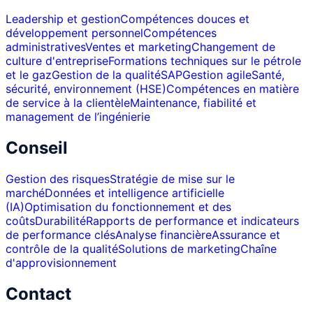
Leadership et gestion
Compétences douces et
développement personnel
Compétences
administratives
Ventes et marketing
Changement de
culture d'entreprise
Formations techniques sur le pétrole
et le gaz
Gestion de la qualité
SAP
Gestion agile
Santé,
sécurité, environnement (HSE)
Compétences en matière
de service à la clientèle
Maintenance, fiabilité et
management de l’ingénierie
Conseil
Gestion des risques
Stratégie de mise sur le
marché
Données et intelligence artificielle
(IA)
Optimisation du fonctionnement et des
coûts
Durabilité
Rapports de performance et indicateurs
de performance clés
Analyse financière
Assurance et
contrôle de la qualité
Solutions de marketing
Chaîne
d'approvisionnement
Contact