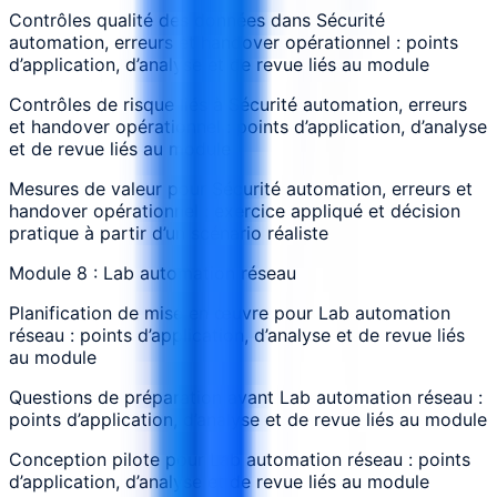
Contrôles qualité des données dans Sécurité
automation, erreurs et handover opérationnel : points
d’application, d’analyse et de revue liés au module
Contrôles de risque liés à Sécurité automation, erreurs
et handover opérationnel : points d’application, d’analyse
et de revue liés au module
Mesures de valeur pour Sécurité automation, erreurs et
handover opérationnel : exercice appliqué et décision
pratique à partir d’un scénario réaliste
Module 8 : Lab automation réseau
Planification de mise en œuvre pour Lab automation
réseau : points d’application, d’analyse et de revue liés
au module
Questions de préparation avant Lab automation réseau :
points d’application, d’analyse et de revue liés au module
Conception pilote pour Lab automation réseau : points
d’application, d’analyse et de revue liés au module