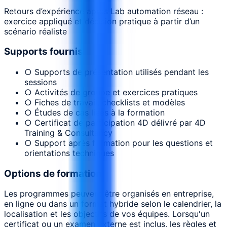
Retours d’expérience après Lab automation réseau :
exercice appliqué et décision pratique à partir d’un
scénario réaliste
Supports fournis
○ Supports de présentation utilisés pendant les
sessions
○ Activités de groupe et exercices pratiques
○ Fiches de travail, checklists et modèles
○ Études de cas liées à la formation
○ Certificat de participation 4D délivré par 4D
Training & Consultancy
○ Support après formation pour les questions et
orientations techniques
Options de formation
Les programmes peuvent être organisés en entreprise,
en ligne ou dans un format hybride selon le calendrier, la
localisation et les objectifs de vos équipes. Lorsqu'un
certificat ou un examen externe est inclus, les règles et