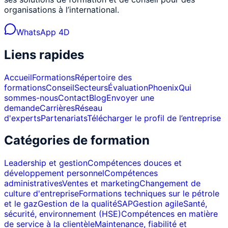
organisations à l’international.
WhatsApp 4D
Liens rapides
Accueil
Formations
Répertoire des
formations
Conseil
Secteurs
Évaluation
Phoenix
Qui
sommes-nous
Contact
Blog
Envoyer une
demande
Carrières
Réseau
d'experts
Partenariats
Télécharger le profil de l’entreprise
Catégories de formation
Leadership et gestion
Compétences douces et
développement personnel
Compétences
administratives
Ventes et marketing
Changement de
culture d'entreprise
Formations techniques sur le pétrole
et le gaz
Gestion de la qualité
SAP
Gestion agile
Santé,
sécurité, environnement (HSE)
Compétences en matière
de service à la clientèle
Maintenance, fiabilité et