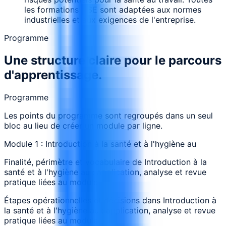
les formations HSE sont adaptées aux normes
industrielles et aux exigences de l'entreprise.
Programme
Une structure claire pour le parcours
d'apprentissage.
Programme
Les points du programme sont regroupés dans un seul
bloc au lieu de créer un module par ligne.
Module 1 : Introduction à la santé et à l'hygiène au
Finalité, périmètre et vocabulaire de Introduction à la
santé et à l'hygiène au : application, analyse et revue
pratique liées au module
Étapes opérationnelles et décisions dans Introduction à
la santé et à l'hygiène au : application, analyse et revue
pratique liées au module