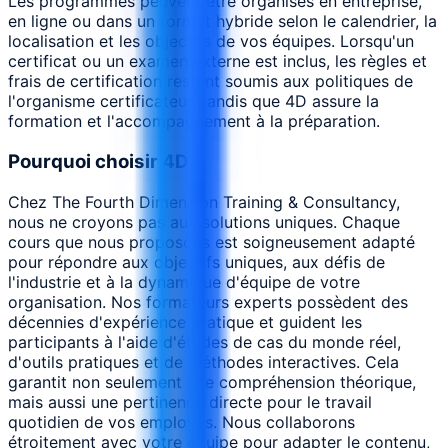
Les programmes peuvent être organisés en entreprise,
en ligne ou dans un format hybride selon le calendrier, la
localisation et les objectifs de vos équipes. Lorsqu'un
certificat ou un examen externe est inclus, les règles et
frais de certification restent soumis aux politiques de
l'organisme certificateur, tandis que 4D assure la
formation et l'accompagnement à la préparation.
Pourquoi choisir 4D
Chez The Fourth Dimension Training & Consultancy,
nous ne croyons pas aux solutions uniques. Chaque
cours que nous proposons est soigneusement adapté
pour répondre aux objectifs uniques, aux défis de
l'industrie et à la dynamique d'équipe de votre
organisation. Nos formateurs experts possèdent des
décennies d'expérience pratique et guident les
participants à l'aide d'études de cas du monde réel,
d'outils pratiques et de méthodes interactives. Cela
garantit non seulement une compréhension théorique,
mais aussi une pertinence directe pour le travail
quotidien de vos employés. Nous collaborons
étroitement avec votre équipe pour adapter le contenu,