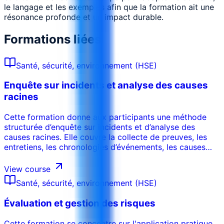
le langage et les exemples afin que la formation ait une
résonance profonde et un impact durable.
Formations liées
Santé, sécurité, environnement (HSE)
Enquête sur incidents et analyse des causes
racines
Cette formation donne aux participants une méthode
structurée d’enquête sur incidents et d’analyse des
causes racines. Elle couvre la collecte de preuves, les
entretiens, les chronologies d’événements, les causes
immédiates et profondes, les actions correctives, la
qualité des rapports et les systèmes d’apprentissage
View course
permettant d’éviter la récurrence.
Santé, sécurité, environnement (HSE)
Évaluation et gestion des risques
Cette formation se concentre sur l'application pratique