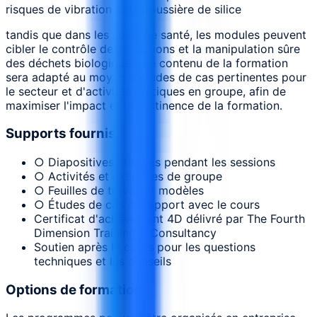
risques de vibration et la poussière de silice
tandis que dans les soins de santé, les modules peuvent
cibler le contrôle des infections et la manipulation sûre
des déchets biologiques. Le contenu de la formation
sera adapté au moyen d'études de cas pertinentes pour
le secteur et d'activités pratiques en groupe, afin de
maximiser l'impact et la pertinence de la formation.
Supports fournis
○ Diapositives utilisées pendant les sessions
○ Activités et exercices de groupe
○ Feuilles de travail et modèles
○ Études de cas en rapport avec le cours
Certificat d'achèvement 4D délivré par The Fourth
Dimension Training & Consultancy
Soutien après le cours pour les questions
techniques et les conseils
Options de formation