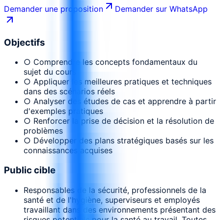
Demander une proposition
Demander sur WhatsApp
Objectifs
○ Comprendre les concepts fondamentaux du
sujet du cours
○ Appliquer les meilleures pratiques et techniques
dans des scénarios réels
○ Analyser des études de cas et apprendre à partir
d'exemples pratiques
○ Renforcer la prise de décision et la résolution de
problèmes
○ Développer des plans stratégiques basés sur les
connaissances acquises
Public cible
Responsables de la sécurité, professionnels de la
santé et de l'hygiène, superviseurs et employés
travaillant dans des environnements présentant des
risques potentiels pour la santé au travail. Toutes