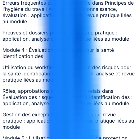
Erreurs fréquentes et signaux d’alerte dans Principes de
l'hygiène du travail Anticipation, reconnaissance,
évaluation : application, analyse et revue pratique liées
au module
Preuves et dossiers produits par revue pratique :
application, analyse et revue pratique liées au module
Module 4 : Évaluation des risques pour la santé
Identification des
Utilisation du workflow de Évaluation des risques pour
la santé Identification des : application, analyse et revue
pratique liées au module
Rôles, approbations et passages de relais dans
Évaluation des risques pour la santé Identification des :
application, analyse et revue pratique liées au module
Gestion des exceptions et escalades pour revue
pratique : application, analyse et revue pratique liées au
module
Module 5 : Utilisation des équipements de protection