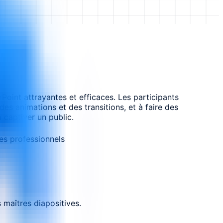
oint attrayantes et efficaces. Les participants
es animations et des transitions, et à faire des
 captiver un public.
es professionnels
 maîtres diapositives.