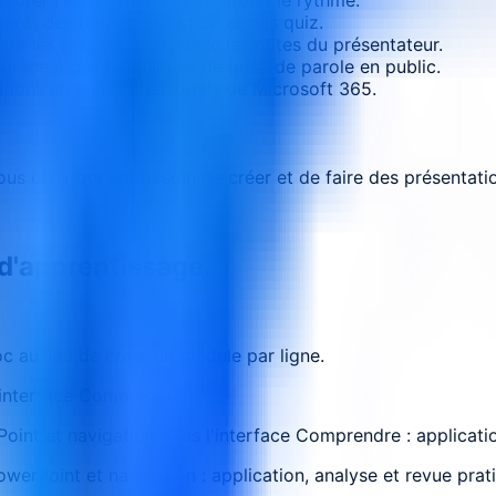
iens, des boutons d'action et des quiz.
liser les présentations avec les notes du présentateur.
râce à des techniques de prise de parole en public.
ions en utilisant les outils de Microsoft 365.
tous ceux qui ont besoin de créer et de faire des présentati
 d'apprentissage.
 au lieu de créer un module par ligne.
l'interface Comprendre
Point et navigation dans l'interface Comprendre : applicati
werPoint et navigation : application, analyse et revue prat