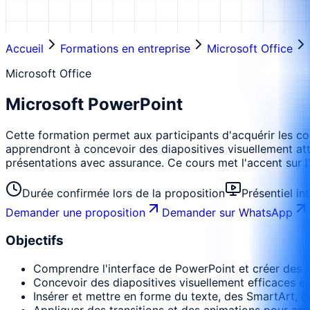
Accueil
Formations en entreprise
Microsoft Office
Microsoft Office
Microsoft PowerPoint
Cette formation permet aux participants d'acquérir les c
apprendront à concevoir des diapositives visuellement attr
présentations avec assurance. Ce cours met l'accent sur l
Durée confirmée lors de la proposition
Présentiel in
Demander une proposition
Demander sur WhatsApp
Objectifs
Comprendre l'interface de PowerPoint et créer des pr
Concevoir des diapositives visuellement efficaces en
Insérer et mettre en forme du texte, des SmartArt, 
Appliquer des transitions et des animations pour amé