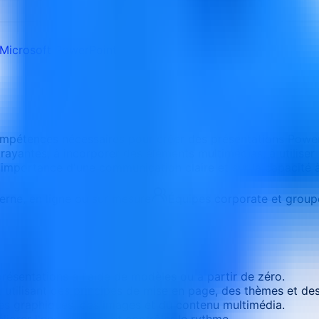
Microsoft PowerPoint
ompétences nécessaires pour créer des présentations PowerP
ayantes, à incorporer des éléments multimédias, à utiliser d
'importance d'une communication claire et sur la capacité à
terne, en ligne ou sur mesure
Équipes corporate et group
ésentations à l'aide de modèles ou à partir de zéro.
 utilisant des principes de mise en page, des thèmes et des
des graphiques, des images et du contenu multimédia.
liorer l'engagement et contrôler le rythme.