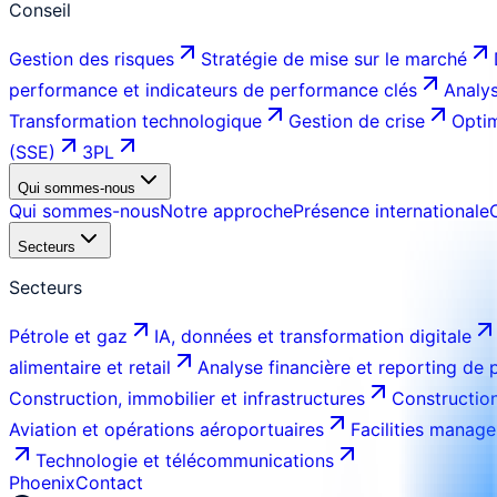
Conseil
Gestion des risques
Stratégie de mise sur le marché
performance et indicateurs de performance clés
Analys
Transformation technologique
Gestion de crise
Optim
(SSE)
3PL
Qui sommes-nous
Qui sommes-nous
Notre approche
Présence internationale
Secteurs
Secteurs
Pétrole et gaz
IA, données et transformation digitale
alimentaire et retail
Analyse financière et reporting de
Construction, immobilier et infrastructures
Construction
Aviation et opérations aéroportuaires
Facilities manage
Technologie et télécommunications
Phoenix
Contact