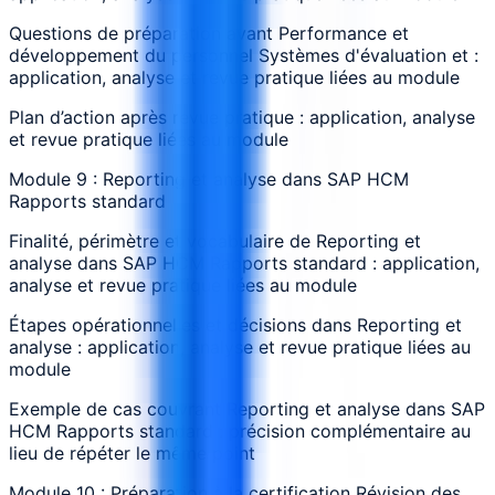
Questions de préparation avant Performance et
développement du personnel Systèmes d'évaluation et :
application, analyse et revue pratique liées au module
Plan d’action après revue pratique : application, analyse
et revue pratique liées au module
Module 9 : Reporting et analyse dans SAP HCM
Rapports standard
Finalité, périmètre et vocabulaire de Reporting et
analyse dans SAP HCM Rapports standard : application,
analyse et revue pratique liées au module
Étapes opérationnelles et décisions dans Reporting et
analyse : application, analyse et revue pratique liées au
module
Exemple de cas couvrant Reporting et analyse dans SAP
HCM Rapports standard : précision complémentaire au
lieu de répéter le même point
Module 10 : Préparation à la certification Révision des