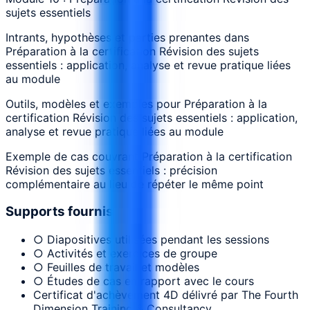
sujets essentiels
Intrants, hypothèses et parties prenantes dans
Préparation à la certification Révision des sujets
essentiels : application, analyse et revue pratique liées
au module
Outils, modèles et exemples pour Préparation à la
certification Révision des sujets essentiels : application,
analyse et revue pratique liées au module
Exemple de cas couvrant Préparation à la certification
Révision des sujets essentiels : précision
complémentaire au lieu de répéter le même point
Supports fournis
○ Diapositives utilisées pendant les sessions
○ Activités et exercices de groupe
○ Feuilles de travail et modèles
○ Études de cas en rapport avec le cours
Certificat d'achèvement 4D délivré par The Fourth
Dimension Training & Consultancy