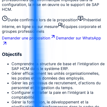
configuration, la mise en œuvre ou le support de SAP
HCM.
Durée confirmée lors de la proposition
Présentiel
interne, en ligne ou sur mesure
Équipes corporate et
groupes professionnels
Demander une proposition
Demander sur WhatsApp
Objectifs
Comprendre la structure de base et l'intégration de
SAP HCM dans le système ERP.
Gérer efficacement les unités organisationnelles,
les postes et les données des employés.
Gérer les processus de recrutement, d'actions du
personnel et de gestion du temps.
Configurer et traiter la paie en l'intégrant à la
comptabilité.
Gérer la formation, le développement et la
planification des performances dans le cadre de