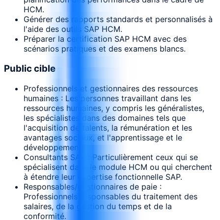
HCM.
Générer des rapports standards et personnalisés à
l'aide des outils SAP HCM.
Préparer la certification SAP HCM avec des
scénarios pratiques et des examens blancs.
Public cible
Professionnels et gestionnaires des ressources
humaines : Les personnes travaillant dans les
ressources humaines, y compris les généralistes,
les spécialistes dans des domaines tels que
l'acquisition de talents, la rémunération et les
avantages sociaux, et l'apprentissage et le
développement.
Consultants SAP : Particulièrement ceux qui se
spécialisent dans le module HCM ou qui cherchent
à étendre leur expertise fonctionnelle SAP.
Responsables/gestionnaires de paie :
Professionnels responsables du traitement des
salaires, de la gestion du temps et de la
conformité.