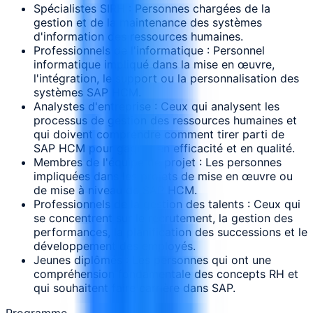
Spécialistes SIRH : Personnes chargées de la
gestion et de la maintenance des systèmes
d'information des ressources humaines.
Professionnels de l'informatique : Personnel
informatique impliqué dans la mise en œuvre,
l'intégration, le support ou la personnalisation des
systèmes SAP HCM.
Analystes d'entreprise : Ceux qui analysent les
processus de gestion des ressources humaines et
qui doivent comprendre comment tirer parti de
SAP HCM pour gagner en efficacité et en qualité.
Membres de l'équipe de projet : Les personnes
impliquées dans les projets de mise en œuvre ou
de mise à niveau de SAP HCM.
Professionnels de la gestion des talents : Ceux qui
se concentrent sur le recrutement, la gestion des
performances, la planification des successions et le
développement des employés.
Jeunes diplômés : Les personnes qui ont une
compréhension fondamentale des concepts RH et
qui souhaitent faire carrière dans SAP.
Programme