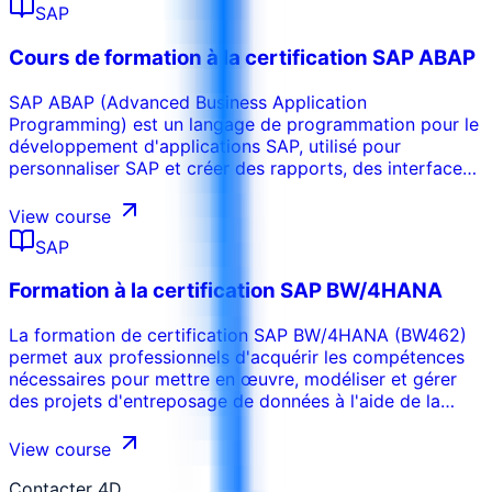
construire et personnaliser les solutions SAP Hybris
SAP
Commerce.
Cours de formation à la certification SAP ABAP
SAP ABAP (Advanced Business Application
Programming) est un langage de programmation pour le
développement d'applications SAP, utilisé pour
personnaliser SAP et créer des rapports, des interfaces
et des améliorations sur mesure. En tant qu'épine
dorsale de la logique d'entreprise dans les systèmes
View course
SAP, la formation de certification SAP ABAP fournit une
SAP
base solide à la programmation ABAP. Les participants
acquièrent une expertise dans les techniques, les outils
Formation à la certification SAP BW/4HANA
et les concepts ABAP pour développer des applications,
des rapports personnalisés et apporter des
La formation de certification SAP BW/4HANA (BW462)
améliorations au système.
permet aux professionnels d'acquérir les compétences
nécessaires pour mettre en œuvre, modéliser et gérer
des projets d'entreposage de données à l'aide de la
solution de nouvelle génération de SAP. Les participants
acquièrent l'expertise pour tirer parti des fonctionnalités
View course
avancées pour l'analyse moderne de l'entreprise.
Contacter 4D