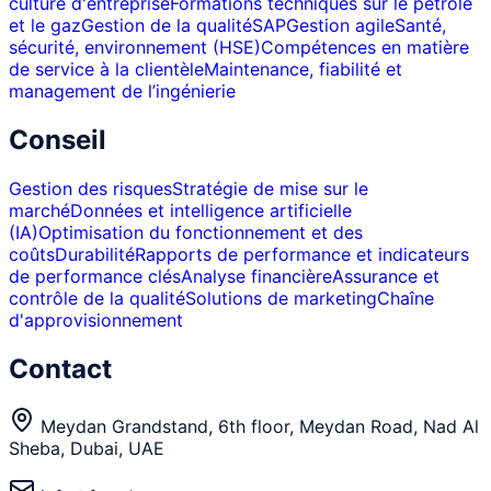
culture d'entreprise
Formations techniques sur le pétrole
et le gaz
Gestion de la qualité
SAP
Gestion agile
Santé,
sécurité, environnement (HSE)
Compétences en matière
de service à la clientèle
Maintenance, fiabilité et
management de l’ingénierie
Conseil
Gestion des risques
Stratégie de mise sur le
marché
Données et intelligence artificielle
(IA)
Optimisation du fonctionnement et des
coûts
Durabilité
Rapports de performance et indicateurs
de performance clés
Analyse financière
Assurance et
contrôle de la qualité
Solutions de marketing
Chaîne
d'approvisionnement
Contact
Meydan Grandstand, 6th floor, Meydan Road, Nad Al
Sheba, Dubai, UAE