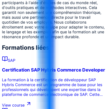
participants à l'aide d'études de cas du monde réel,
d'outils pratiques et de méthodes interactives. Cela
garantit non seulement une compréhension théorique,
mais aussi une pertinence directe pour le travail
quotidien de vos employés. Nous collaborons
étroitement avec votre équipe pour adapter le contenu,
le langage et les exemples afin que la formation ait une
résonance profonde et un impact durable.
Formations liées
SAP
Certification SAP Hybris Commerce Developer
La formation à la certification de développeur SAP
Hybris Commerce est un programme de base pour les
professionnels qui développent une expertise dans la
plateforme de commerce électronique de SAP. Cette
formation couvre les composants essentiels,
l'architecture et les techniques de développement pour
View course