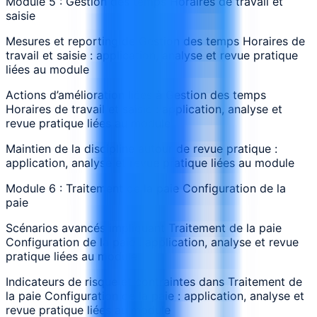
Module 5 : Gestion des temps Horaires de travail et
saisie
Mesures et reporting de Gestion des temps Horaires de
travail et saisie : application, analyse et revue pratique
liées au module
Actions d’amélioration liées à Gestion des temps
Horaires de travail et saisie : application, analyse et
revue pratique liées au module
Maintien de la discipline autour de revue pratique :
application, analyse et revue pratique liées au module
Module 6 : Traitement de la paie Configuration de la
paie
Scénarios avancés impliquant Traitement de la paie
Configuration de la paie : application, analyse et revue
pratique liées au module
Indicateurs de risque et contraintes dans Traitement de
la paie Configuration de la paie : application, analyse et
revue pratique liées au module