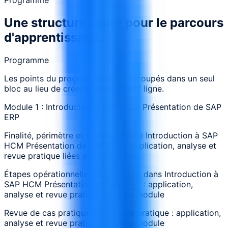
Une structure claire pour le parcours
d'apprentissage.
Programme
Les points du programme sont regroupés dans un seul
bloc au lieu de créer un module par ligne.
Module 1 : Introduction à SAP HCM Présentation de SAP
ERP
Finalité, périmètre et vocabulaire de Introduction à SAP
HCM Présentation de SAP ERP : application, analyse et
revue pratique liées au module
Étapes opérationnelles et décisions dans Introduction à
SAP HCM Présentation de SAP ERP : application,
analyse et revue pratique liées au module
Revue de cas pratique pour revue pratique : application,
analyse et revue pratique liées au module