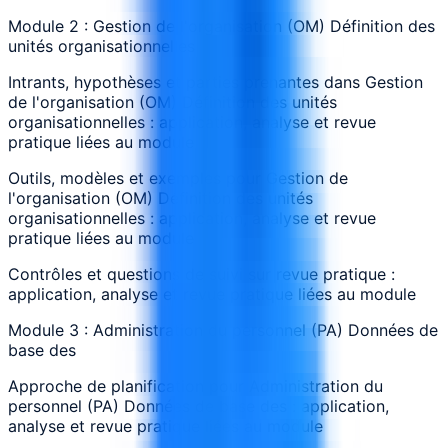
Module 2 : Gestion de l'organisation (OM) Définition des
unités organisationnelles
Intrants, hypothèses et parties prenantes dans Gestion
de l'organisation (OM) Définition des unités
organisationnelles : application, analyse et revue
pratique liées au module
Outils, modèles et exemples pour Gestion de
l'organisation (OM) Définition des unités
organisationnelles : application, analyse et revue
pratique liées au module
Contrôles et questions de suivi sur revue pratique :
application, analyse et revue pratique liées au module
Module 3 : Administration du personnel (PA) Données de
base des
Approche de planification pour Administration du
personnel (PA) Données de base des : application,
analyse et revue pratique liées au module