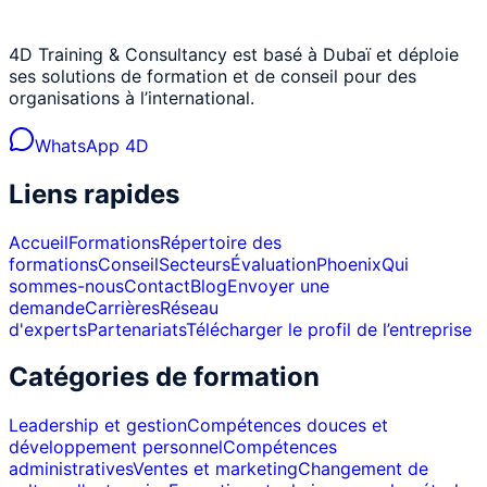
4D Training & Consultancy est basé à Dubaï et déploie
ses solutions de formation et de conseil pour des
organisations à l’international.
WhatsApp 4D
Liens rapides
Accueil
Formations
Répertoire des
formations
Conseil
Secteurs
Évaluation
Phoenix
Qui
sommes-nous
Contact
Blog
Envoyer une
demande
Carrières
Réseau
d'experts
Partenariats
Télécharger le profil de l’entreprise
Catégories de formation
Leadership et gestion
Compétences douces et
développement personnel
Compétences
administratives
Ventes et marketing
Changement de