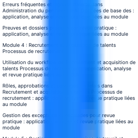
Erreurs fréquentes et signaux d’alerte dans
Administration du personnel (PA) Données de base des :
application, analyse et revue pratique liées au module
Preuves et dossiers produits par revue pratique :
application, analyse et revue pratique liées au module
Module 4 : Recrutement et acquisition de talents
Processus de recrutement
Utilisation du workflow de Recrutement et acquisition de
talents Processus de recrutement : application, analyse
et revue pratique liées au module
Rôles, approbations et passages de relais dans
Recrutement et acquisition de talents Processus de
recrutement : application, analyse et revue pratique liées
au module
Gestion des exceptions et escalades pour revue
pratique : application, analyse et revue pratique liées au
module