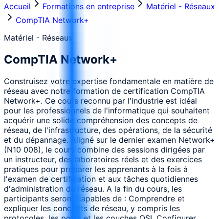
Accueil
Formations en entreprise
Matériel - Réseaux
CompTIA Network+
Matériel - Réseaux
CompTIA Network+
Construisez votre expertise fondamentale en matière de
réseau avec notre formation de certification CompTIA
Network+. Ce cours reconnu par l'industrie est idéal
pour les professionnels de l'informatique qui souhaitent
acquérir une solide compréhension des concepts de
réseau, de l'infrastructure, des opérations, de la sécurité
et du dépannage. Aligné sur le dernier examen Network+
(N10 008), le cours combine des sessions dirigées par
un instructeur, des laboratoires réels et des exercices
pratiques pour préparer les apprenants à la fois à
l'examen de certification et aux tâches quotidiennes
d'administration de réseau. A la fin du cours, les
participants seront capables de : Comprendre et
expliquer les concepts de réseau, y compris les
protocoles, les ports et les couches OSI. Configurer,