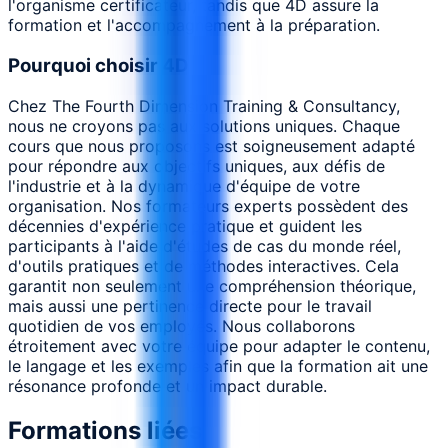
l'organisme certificateur, tandis que 4D assure la
formation et l'accompagnement à la préparation.
Pourquoi choisir 4D
Chez The Fourth Dimension Training & Consultancy,
nous ne croyons pas aux solutions uniques. Chaque
cours que nous proposons est soigneusement adapté
pour répondre aux objectifs uniques, aux défis de
l'industrie et à la dynamique d'équipe de votre
organisation. Nos formateurs experts possèdent des
décennies d'expérience pratique et guident les
participants à l'aide d'études de cas du monde réel,
d'outils pratiques et de méthodes interactives. Cela
garantit non seulement une compréhension théorique,
mais aussi une pertinence directe pour le travail
quotidien de vos employés. Nous collaborons
étroitement avec votre équipe pour adapter le contenu,
le langage et les exemples afin que la formation ait une
résonance profonde et un impact durable.
Formations liées