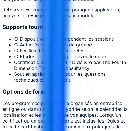
Retours d’expérience sur revue pratique : application,
analyse et revue pratique liées au module
Supports fournis
○ Diapositives utilisées pendant les sessions
○ Activités et exercices de groupe
○ Feuilles de travail et modèles
○ Études de cas en rapport avec le cours
Certificat d'achèvement 4D délivré par The Fourth
Dimension Training & Consultancy
Soutien après le cours pour les questions
techniques et les conseils
Options de formation
Les programmes peuvent être organisés en entreprise,
en ligne ou dans un format hybride selon le calendrier, la
localisation et les objectifs de vos équipes. Lorsqu'un
certificat ou un examen externe est inclus, les règles et
frais de certification restent soumis aux politiques de