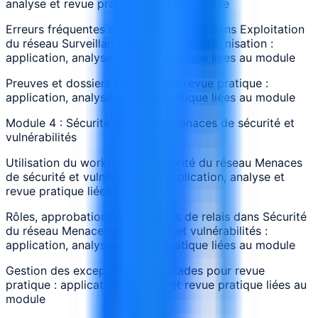
analyse et revue pratique liées au module
Erreurs fréquentes et signaux d’alerte dans Exploitation
du réseau Surveillance du réseau et optimisation :
application, analyse et revue pratique liées au module
Preuves et dossiers produits par revue pratique :
application, analyse et revue pratique liées au module
Module 4 : Sécurité du réseau Menaces de sécurité et
vulnérabilités
Utilisation du workflow de Sécurité du réseau Menaces
de sécurité et vulnérabilités : application, analyse et
revue pratique liées au module
Rôles, approbations et passages de relais dans Sécurité
du réseau Menaces de sécurité et vulnérabilités :
application, analyse et revue pratique liées au module
Gestion des exceptions et escalades pour revue
pratique : application, analyse et revue pratique liées au
module