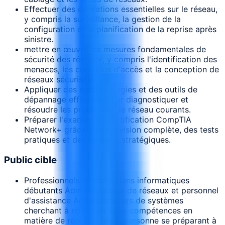
Effectuer des opérations essentielles sur le réseau,
y compris la surveillance, la gestion de la
configuration et la planification de la reprise après
sinistre.
mettre en œuvre les mesures fondamentales de
sécurité des réseaux, y compris l'identification des
menaces, les contrôles d'accès et la conception de
réseaux sécurisés
Appliquer des méthodologies et des outils de
dépannage efficaces pour diagnostiquer et
résoudre les problèmes de réseau courants.
Préparer l'examen de certification CompTIA
Network+ grâce à une révision complète, des tests
pratiques et des conseils stratégiques.
Public cible
Professionnels et techniciens informatiques
débutants Administrateurs de réseaux et personnel
d'assistance Administrateurs de systèmes
cherchant à renforcer leurs compétences en
matière de réseaux Toute personne se préparant à