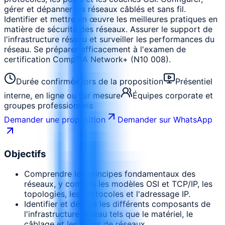
gérer et dépanner les réseaux câblés et sans fil.
Identifier et mettre en œuvre les meilleures pratiques en
matière de sécurité des réseaux. Assurer le support de
l'infrastructure réseau et surveiller les performances du
réseau. Se préparer efficacement à l'examen de
certification CompTIA Network+ (N10 008).
Durée confirmée lors de la proposition
Présentiel
interne, en ligne ou sur mesure
Équipes corporate et
groupes professionnels
Demander une proposition
Demander sur WhatsApp
Objectifs
Comprendre les principes fondamentaux des
réseaux, y compris les modèles OSI et TCP/IP, les
topologies, les protocoles et l'adressage IP.
Identifier et décrire les différents composants de
l'infrastructure réseau tels que le matériel, le
câblage et les types de réseaux.