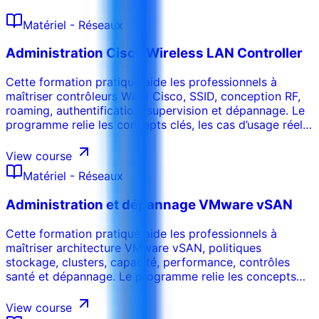
Matériel - Réseaux
Administration Cisco Wireless LAN Controller
Cette formation pratique aide les professionnels à
maîtriser contrôleurs Wi-Fi Cisco, SSID, conception RF,
roaming, authentification, supervision et dépannage. Le
programme relie les concepts clés, les cas d’usage réels,
les risques, les outils et les décisions opérationnelles afin
que les participants puissent appliquer les acquis dans
View course
leur environnement de travail. La formation peut être
Matériel - Réseaux
adaptée au secteur, aux systèmes internes, au niveau
des participants et aux objectifs de performance de
Administration et dépannage VMware vSAN
l’organisation.
Cette formation pratique aide les professionnels à
maîtriser architecture VMware vSAN, politiques
stockage, clusters, capacité, performance, contrôles
santé et dépannage. Le programme relie les concepts
clés, les cas d’usage réels, les risques, les outils et les
décisions opérationnelles afin que les participants
View course
puissent appliquer les acquis dans leur environnement