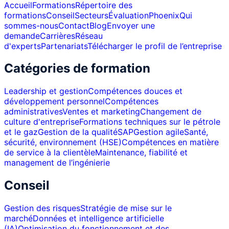
Accueil
Formations
Répertoire des
formations
Conseil
Secteurs
Évaluation
Phoenix
Qui
sommes-nous
Contact
Blog
Envoyer une
demande
Carrières
Réseau
d'experts
Partenariats
Télécharger le profil de l’entreprise
Catégories de formation
Leadership et gestion
Compétences douces et
développement personnel
Compétences
administratives
Ventes et marketing
Changement de
culture d'entreprise
Formations techniques sur le pétrole
et le gaz
Gestion de la qualité
SAP
Gestion agile
Santé,
sécurité, environnement (HSE)
Compétences en matière
de service à la clientèle
Maintenance, fiabilité et
management de l’ingénierie
Conseil
Gestion des risques
Stratégie de mise sur le
marché
Données et intelligence artificielle
(IA)
Optimisation du fonctionnement et des