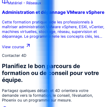
Matériel - Réseaux
de travail. La formation peut être adaptée au secteur,
aux systèmes internes, au niveau des participants et aux
Administration et dépannage VMware vSphere
objectifs de performance de l’organisation.
Cette formation pratique aide les professionnels à
maîtriser administration VMware vSphere, ESXi, vCenter,
machines virtuelles, stockage, réseau, supervision et
dépannage. Le programme relie les concepts clés, les
cas d’usage réels, les risques, les outils et les décisions
opérationnelles afin que les participants puissent
View course
appliquer les acquis dans leur environnement de travail.
La formation peut être adaptée au secteur, aux
Contacter 4D
systèmes internes, au niveau des participants et aux
Planifiez le bon parcours de
objectifs de performance de l’organisation.
formation ou de conseil pour votre
équipe.
Partagez quelques détails et 4D orientera votre
demande vers la formation, le conseil, l’évaluation,
Phoenix ou un programme sur mesure.