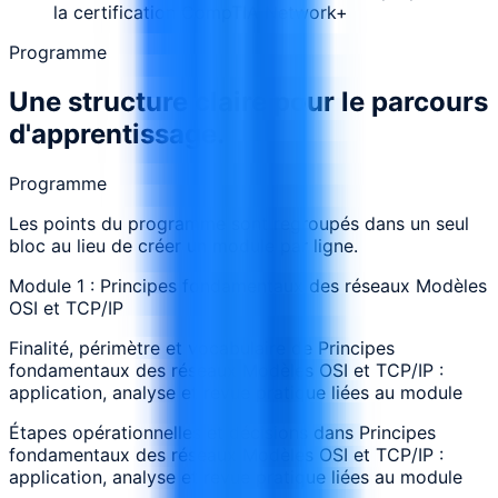
la certification CompTIA Network+
Programme
Une structure claire pour le parcours
d'apprentissage.
Programme
Les points du programme sont regroupés dans un seul
bloc au lieu de créer un module par ligne.
Module 1 : Principes fondamentaux des réseaux Modèles
OSI et TCP/IP
Finalité, périmètre et vocabulaire de Principes
fondamentaux des réseaux Modèles OSI et TCP/IP :
application, analyse et revue pratique liées au module
Étapes opérationnelles et décisions dans Principes
fondamentaux des réseaux Modèles OSI et TCP/IP :
application, analyse et revue pratique liées au module