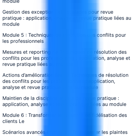
module
Gestion des exceptions et escalades pour revue
pratique : application, analyse et revue pratique liées au
module
Module 5 : Techniques de résolution des conflits pour
les professionnels
Mesures et reporting de Techniques de résolution des
conflits pour les professionnels : application, analyse et
revue pratique liées au module
Actions d’amélioration liées à Techniques de résolution
des conflits pour les professionnels : application,
analyse et revue pratique liées au module
Maintien de la discipline autour de revue pratique :
application, analyse et revue pratique liées au module
Module 6 : Transformer les plaintes en fidélisation des
clients Le
Scénarios avancés impliquant Transformer les plaintes