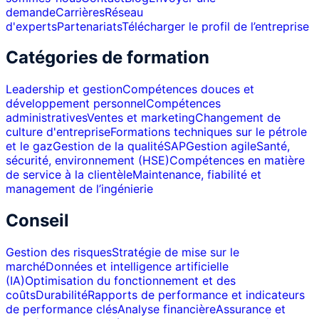
demande
Carrières
Réseau
d'experts
Partenariats
Télécharger le profil de l’entreprise
Catégories de formation
Leadership et gestion
Compétences douces et
développement personnel
Compétences
administratives
Ventes et marketing
Changement de
culture d'entreprise
Formations techniques sur le pétrole
et le gaz
Gestion de la qualité
SAP
Gestion agile
Santé,
sécurité, environnement (HSE)
Compétences en matière
de service à la clientèle
Maintenance, fiabilité et
management de l’ingénierie
Conseil
Gestion des risques
Stratégie de mise sur le
marché
Données et intelligence artificielle
(IA)
Optimisation du fonctionnement et des
coûts
Durabilité
Rapports de performance et indicateurs
de performance clés
Analyse financière
Assurance et