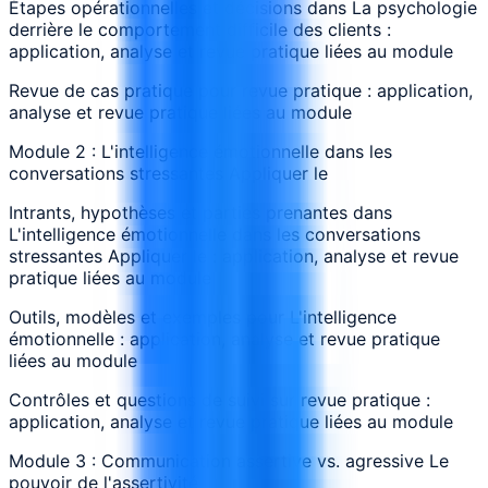
Étapes opérationnelles et décisions dans La psychologie
derrière le comportement difficile des clients :
application, analyse et revue pratique liées au module
Revue de cas pratique pour revue pratique : application,
analyse et revue pratique liées au module
Module 2 : L'intelligence émotionnelle dans les
conversations stressantes Appliquer le
Intrants, hypothèses et parties prenantes dans
L'intelligence émotionnelle dans les conversations
stressantes Appliquer le : application, analyse et revue
pratique liées au module
Outils, modèles et exemples pour L'intelligence
émotionnelle : application, analyse et revue pratique
liées au module
Contrôles et questions de suivi sur revue pratique :
application, analyse et revue pratique liées au module
Module 3 : Communication assertive vs. agressive Le
pouvoir de l'assertivité