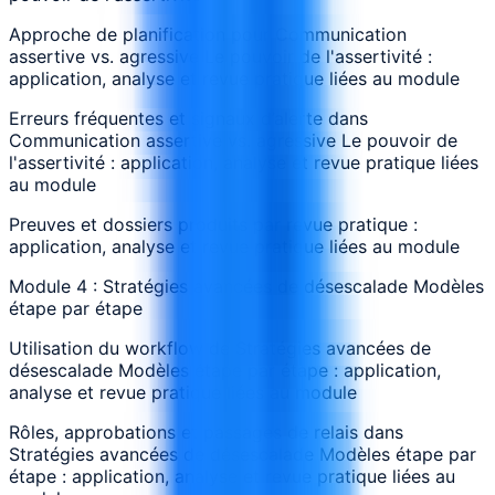
Approche de planification pour Communication
assertive vs. agressive Le pouvoir de l'assertivité :
application, analyse et revue pratique liées au module
Erreurs fréquentes et signaux d’alerte dans
Communication assertive vs. agressive Le pouvoir de
l'assertivité : application, analyse et revue pratique liées
au module
Preuves et dossiers produits par revue pratique :
application, analyse et revue pratique liées au module
Module 4 : Stratégies avancées de désescalade Modèles
étape par étape
Utilisation du workflow de Stratégies avancées de
désescalade Modèles étape par étape : application,
analyse et revue pratique liées au module
Rôles, approbations et passages de relais dans
Stratégies avancées de désescalade Modèles étape par
étape : application, analyse et revue pratique liées au