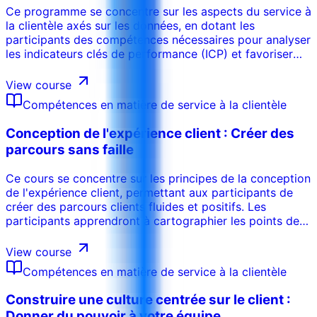
Ce programme se concentre sur les aspects du service à
la clientèle axés sur les données, en dotant les
participants des compétences nécessaires pour analyser
les indicateurs clés de performance (ICP) et favoriser
l'amélioration continue. Les participants apprendront à
utiliser des outils d'analyse pour suivre la satisfaction
View course
des clients, identifier les tendances et mesurer
Compétences en matière de service à la clientèle
l'efficacité des initiatives de service. Le programme met
l'accent sur l'importance de l'utilisation des données
Conception de l'expérience client : Créer des
pour prendre des décisions éclairées et optimiser les
parcours sans faille
opérations de service à la clientèle.
Ce cours se concentre sur les principes de la conception
de l'expérience client, permettant aux participants de
créer des parcours clients fluides et positifs. Les
participants apprendront à cartographier les points de
contact avec les clients, à identifier les points
douloureux et à concevoir des solutions de service qui
View course
dépassent les attentes des clients. Le programme met
Compétences en matière de service à la clientèle
l'accent sur une approche centrée sur le client pour la
conception de services, en incorporant le retour
Construire une culture centrée sur le client :
d'information et les données pour optimiser l'expérience
Donner du pouvoir à votre équipe