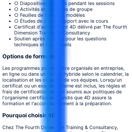
○ Diapositives utilisées pendant les sessions
○ Activités et exercices de groupe
○ Feuilles de travail et modèles
○ Études de cas en rapport avec le cours
Certificat d'achèvement 4D délivré par The Fourth
Dimension Training & Consultancy
Soutien après le cours pour les questions
techniques et les conseils
Options de formation
Les programmes peuvent être organisés en entreprise,
en ligne ou dans un format hybride selon le calendrier, la
localisation et les objectifs de vos équipes. Lorsqu'un
certificat ou un examen externe est inclus, les règles et
frais de certification restent soumis aux politiques de
l'organisme certificateur, tandis que 4D assure la
formation et l'accompagnement à la préparation.
Pourquoi choisir 4D
Chez The Fourth Dimension Training & Consultancy,