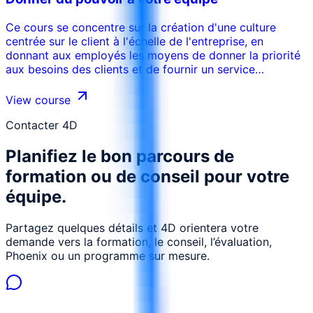
du client.
Ce cours se concentre sur la création d'une culture
centrée sur le client à l'échelle de l'entreprise, en
donnant aux employés les moyens de donner la priorité
aux besoins des clients et de fournir un service
exceptionnel. Les participants apprendront comment
favoriser une culture de l'empathie, de la responsabilité
View course
et de l'amélioration continue. Le programme met
l'accent sur l'importance du soutien de la direction, de la
Contacter 4D
formation des employés et du retour d'information des
Planifiez le bon parcours de
clients dans la mise en œuvre d'une approche centrée
sur le client.
formation ou de conseil pour votre
équipe.
Partagez quelques détails et 4D orientera votre
demande vers la formation, le conseil, l’évaluation,
Phoenix ou un programme sur mesure.