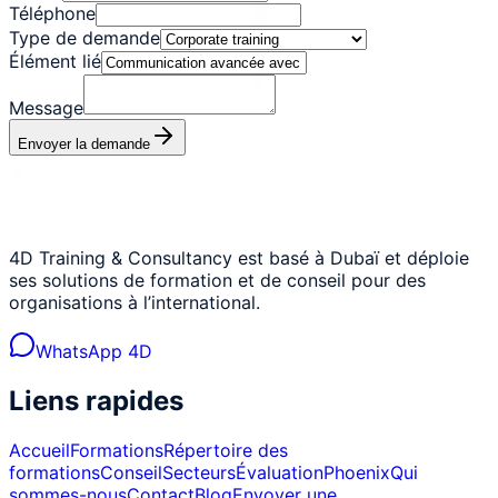
Téléphone
Type de demande
Élément lié
Message
Envoyer la demande
4D Training & Consultancy est basé à Dubaï et déploie
ses solutions de formation et de conseil pour des
organisations à l’international.
WhatsApp 4D
Liens rapides
Accueil
Formations
Répertoire des
formations
Conseil
Secteurs
Évaluation
Phoenix
Qui
sommes-nous
Contact
Blog
Envoyer une