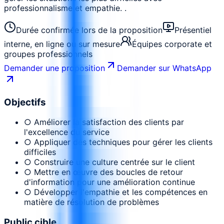
professionnalisme et empathie. .
Durée confirmée lors de la proposition
Présentiel
interne, en ligne ou sur mesure
Équipes corporate et
groupes professionnels
Demander une proposition
Demander sur WhatsApp
Objectifs
○ Améliorer la satisfaction des clients par
l'excellence du service
○ Appliquer des techniques pour gérer les clients
difficiles
○ Construire une culture centrée sur le client
○ Mettre en œuvre des boucles de retour
d'information pour une amélioration continue
○ Développer l'empathie et les compétences en
matière de résolution de problèmes
Public cible