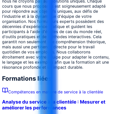
nous ne croyons pas aux solutions uniques. Chaque
cours que nous proposons est soigneusement adapté
pour répondre aux objectifs uniques, aux défis de
l'industrie et à la dynamique d'équipe de votre
organisation. Nos formateurs experts possèdent des
décennies d'expérience pratique et guident les
participants à l'aide d'études de cas du monde réel,
d'outils pratiques et de méthodes interactives. Cela
garantit non seulement une compréhension théorique,
mais aussi une pertinence directe pour le travail
quotidien de vos employés. Nous collaborons
étroitement avec votre équipe pour adapter le contenu,
le langage et les exemples afin que la formation ait une
résonance profonde et un impact durable.
Formations liées
Compétences en matière de service à la clientèle
Analyse du service à la clientèle : Mesurer et
améliorer les performances