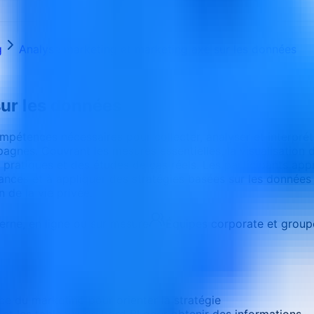
g
Analyse marketing et marketing axé sur les données
sur les données
mpétences nécessaires pour collecter, analyser et interpré
gnes. Couvrant les mesures essentielles, la visualisation d
s pratiques et des études de cas réels. Les participants ap
dances et à appliquer des stratégies basées sur les données
 de la vie privée.
terne, en ligne ou sur mesure
Équipes corporate et group
ce du marketing pour orienter la stratégie
 et les tableaux de bord BI pour obtenir des informations.