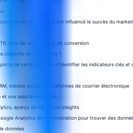
 retour sur investissement
ux
s concrets où les données ont influencé le succès du market
CTR, taux de rebond, taux de conversion
 objectifs de l'entreprise ?
rts de campagne afin d'identifier les indicateurs clés et d'
M, médias sociaux, plateformes de courrier électronique
 et une assurance qualité
lytics, aperçu de Facebook Insights
Google Analytics de démonstration pour trouver des données 
 de données