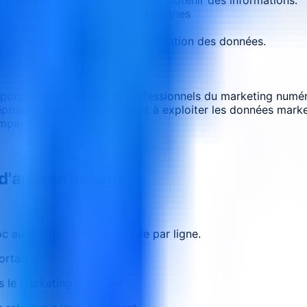
bution pour optimiser les campagnes
r les canaux numériques
mesures continues et à la présentation des données.
sponsables marketing et professionnels du marketing numér
reprise et décideurs cherchant à exploiter les données mark
ampagne.
 d'apprentissage.
 au lieu de créer un module par ligne.
portance
ns le marketing moderne