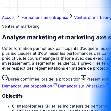
Accueil
Formations en entreprise
Ventes et marketin
Ventes et marketing
Analyse marketing et marketing axé 
Cette formation permet aux participants d'acquérir les co
plus judicieuses et d'optimiser les performances des campa
prédictive, le cours mélange la théorie avec des exercice
investissement, à segmenter les clients, à prévoir les ten
et le respect des réglementations en matière de protection
Durée confirmée lors de la proposition
Présentiel in
Demander une proposition
Demander sur WhatsApp
Objectifs
○ Interpréter les KPI et les indicateurs de performan
○ Utiliser des outils tels que Google Analytics, CRM,