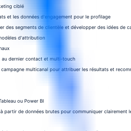
eting ciblé
ats et les données d'engagement pour le profilage
er des segments de clientèle et développer des idées de 
dèles d'attribution
anaux
 au dernier contact et multi-touch
 de campagne multicanal pour attribuer les résultats et rec
 Tableau ou Power BI
se à partir de données brutes pour communiquer clairement