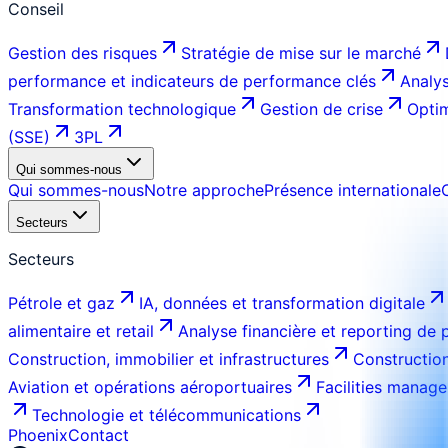
Conseil
Gestion des risques
Stratégie de mise sur le marché
performance et indicateurs de performance clés
Analys
Transformation technologique
Gestion de crise
Optim
(SSE)
3PL
Qui sommes-nous
Qui sommes-nous
Notre approche
Présence internationale
Secteurs
Secteurs
Pétrole et gaz
IA, données et transformation digitale
alimentaire et retail
Analyse financière et reporting de
Construction, immobilier et infrastructures
Construction
Aviation et opérations aéroportuaires
Facilities manage
Technologie et télécommunications
Phoenix
Contact