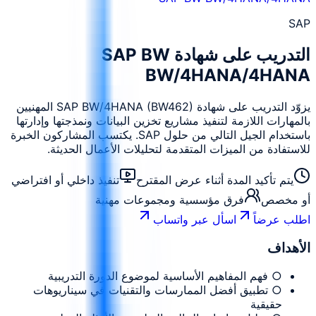
SAP
التدريب على شهادة SAP BW
BW/4HANA/4HANA
يزوّد التدريب على شهادة SAP BW/4HANA (BW462) المهنيين
بالمهارات اللازمة لتنفيذ مشاريع تخزين البيانات ونمذجتها وإدارتها
باستخدام الجيل التالي من حلول SAP. يكتسب المشاركون الخبرة
للاستفادة من الميزات المتقدمة لتحليلات الأعمال الحديثة.
يتم تأكيد المدة أثناء عرض المقترح
تنفيذ داخلي أو افتراضي
أو مخصص
فرق مؤسسية ومجموعات مهنية
اطلب عرضاً
اسأل عبر واتساب
الأهداف
○ فهم المفاهيم الأساسية لموضوع الدورة التدريبية
○ تطبيق أفضل الممارسات والتقنيات في سيناريوهات
حقيقية