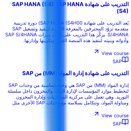
التدريب على شهادة SAP HANA (S4) SAP HANA
(S4)
يُعد التدريب على شهادة SAP HANA (S4H00) دورة تدريبية
متقدمة تزوّد المحترفين بالمعرفة اللازمة لتنفيذ وتشغيل SAP
S/4HANA. يركّز هذا التدريب على إتقان ميزات SAP S/4HANA
وأدواته وبنيته لتنفيذ هذه المنصة القوية وتكوينها وإدارتها.
View course
SAP
التدريب على شهادة إدارة المواد (MM) من SAP
إدارة المواد (MM) من SAP هي وحدة أساسية من وحدات SAP
لتخطيط موارد المؤسسات لإدارة المواد والمخزون داخل سلسلة
التوريد. وهي تعمل على مركزية المشتريات وإدارة المخزون
ومناولة المواد، وتتكامل بسلاسة مع وحدات SAP الأخرى مثل
المالية (FI) والمبيعات والتوزيع (SD) وتخطيط الإنتاج (PP)، مما
يشكل جزءًا أساسيًا من مجموعة SAP اللوجستية.
View course
SAP