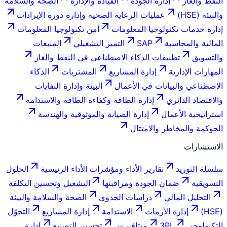
النفط والغاز
إدارة الجودة
القيادة والإدارة
الصحة والسلامة
والبيئة (HSE)
عمليات الرعاية الصحية وإدارة دورة الإيرادات
إدارة خدمات تكنولوجيا المعلومات
أمن تكنولوجيا المعلومات
المالية والمحاسبة
SAP
التميز التشغيلي
المبيعات
والتسويق
تطبيقات الذكاء الاصطناعي في النفط والغاز
المهارات الإدارية
إدارة المشاريع
المشتريات
الذكاء
الاصطناعي والبيانات في الأعمال
البيئة وإدارة النفايات
والاقتصاد الدائري
إدارة الطاقة وكفاءة الطاقة والاستدامة
استراتيجية الأعمال
إدارة الصيانة والموثوقية والهندسة
الحوكمة والمخاطر والامتثال
الاستشارات
سلسلة التوريد
تقارير الأداء ومؤشرات الأداء الرئيسية
الحلول
التسويقية
ضمان الجودة ومراقبتها
التشغيل وتحسين التكلفة
التحليل المالي
دراسات الجدوى
الصحة والسلامة والبيئة
(HSE)
إدارة الأزمات
الاستدامة
إدارة المشاريع
التحوّل
التكنولوجي
3PL
ميتافيرس
تحسين التصنيع
إدارة