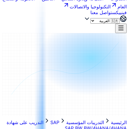
العام
التكنولوجيا والاتصالات
فينييكس
تواصل معنا
الرئيسية
التدريبات المؤسسية
SAP
التدريب على شهادة
SAP BW BW/4HANA/4HANA