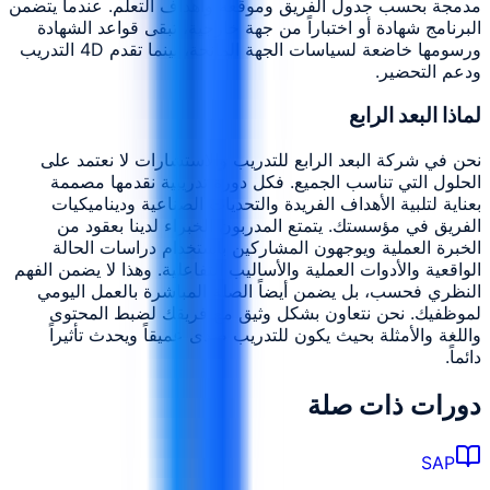
مدمجة بحسب جدول الفريق وموقعه وأهداف التعلم. عندما يتضمن
البرنامج شهادة أو اختباراً من جهة خارجية، تبقى قواعد الشهادة
ورسومها خاضعة لسياسات الجهة المانحة، بينما تقدم 4D التدريب
ودعم التحضير.
لماذا البعد الرابع
نحن في شركة البعد الرابع للتدريب والاستشارات لا نعتمد على
الحلول التي تناسب الجميع. فكل دورة تدريبية نقدمها مصممة
بعناية لتلبية الأهداف الفريدة والتحديات الصناعية وديناميكيات
الفريق في مؤسستك. يتمتع المدربون الخبراء لدينا بعقود من
الخبرة العملية ويوجهون المشاركين باستخدام دراسات الحالة
الواقعية والأدوات العملية والأساليب التفاعلية. وهذا لا يضمن الفهم
النظري فحسب، بل يضمن أيضاً الصلة المباشرة بالعمل اليومي
لموظفيك. نحن نتعاون بشكل وثيق مع فريقك لضبط المحتوى
واللغة والأمثلة بحيث يكون للتدريب صدى عميقاً ويحدث تأثيراً
دائماً.
دورات ذات صلة
SAP