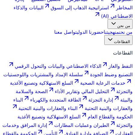
المخاطر
استراتيجية الذهاب إلى السوق
البيانات والذكاء
الاصطناعي (AI)
من نحن
من نحن
منهجيتنا
حضورنا الدولي
تواصل معنا
القطاعات
القطاعات
النفط والغاز
الذكاء الاصطناعي والبيانات والتحول الرقمي
التصنيع وضبط الجودة
سلسلة الإمداد والمشتريات واللوجستيات
خدمات الرعاية الصحية
السلع الاستهلاكية وتصنيع الأغذية
والتجزئة
التحليل المالي وتقارير الأداء
الصحة والسلامة
والبيئة
إدارة التجزئة
الطاقة المتجددة والكهرباء
البناء
والعقارات والبنية التحتية
البناء والعقارات والبنية التحتية
الحكومة والقطاع العام
السلع الاستهلاكية وتصنيع الأغذية
والتجزئة
الطيران وعمليات المطارات
إدارة المرافق وخدمات
العقارات
الضيافة وإدارة الفنادق
التأمين
الحكومة والقطاع