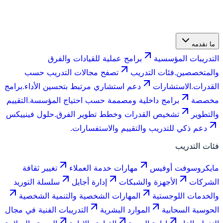
ما نقدمه
التدريبات المؤسسية
برامج عملية للقيادات والفرق
والمتخصصين.
فئات التدريب
تصفح مجالات التدريب حسب
القدرات.
الاستشارات
دعم استشاري مرتبط بتحسين الأداء.
برامج
مخصصة
برامج داخلية ومصممة حسب احتياج المؤسسة.
التقييم
والتطوير
تشخيص القدرات وخطط تطوير الفرق.
حلول فينييكس
دعم ذكي للتدريب والتقييم والاستفسارات.
فئات التدريب
مايكروسوفت أوفيس
مهارات خدمة العملاء
تغيير ثقافة
الشركات
الأجهزة والشبكات
إدارة أجايل
سلسلة التوريد
والخدمات اللوجستية
المهارات الشخصية والتنمية الشخصية
الحوسبة السحابية
الموارد البشرية
التدريبات الفنية في مجال