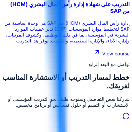
التدريب على شهادة إدارة رأس المال البشري (HCM)
من SAP
إدارة رأس المال البشري (HCM) من SAP هي وحدة أساسية من
SAP لتخطيط موارد المؤسسات (ERP) تدير عمليات الموارد
البشرية في المؤسسة، بما في ذلك التوظيف، وكشوف المرتبات،
وإدارة الأداء، والإدارة التنظيمية، والتدريب. يوفر هذا التدريب
للمتخصصين فهمًا عميقًا لوحدة إدارة رأس المال البشري من SAP
وتكاملها مع وحدات مثل SAP Finance (FI) وكشوف المرتبات.
View course
وهو يُعدّ المشاركين لتهيئة المشاركين لتهيئة وتنفيذ إدارة رأس
تواصل مع البعد الرابع
المال البشري من SAP لإدارة رأس المال البشري من أجل إدارة
فعالة للقوى العاملة، ويستهدف المتخصصين في الموارد البشرية
خطط لمسار التدريب أو الاستشارة المناسب
والاستشاريين ومتخصصي تكنولوجيا المعلومات المشاركين في
تهيئة أو تنفيذ أو دعم إدارة رأس المال البشري من SAP.
لفريقك.
شاركنا بعض التفاصيل وسنوجه طلبك نحو التدريب المؤسسي أو
الاستشارات أو التقييم أو حلول فينييكس أو برنامج مخصص.