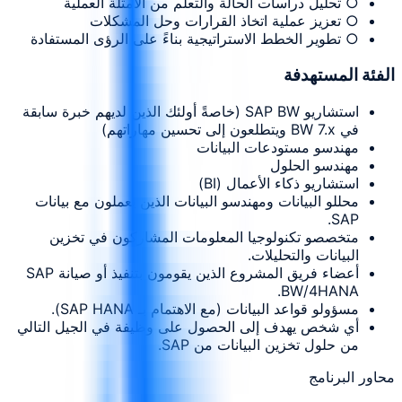
○ تحليل دراسات الحالة والتعلم من الأمثلة العملية
○ تعزيز عملية اتخاذ القرارات وحل المشكلات
○ تطوير الخطط الاستراتيجية بناءً على الرؤى المستفادة
الفئة المستهدفة
استشاريو SAP BW (خاصةً أولئك الذين لديهم خبرة سابقة
في BW 7.x ويتطلعون إلى تحسين مهاراتهم)
مهندسو مستودعات البيانات
مهندسو الحلول
استشاريو ذكاء الأعمال (BI)
محللو البيانات ومهندسو البيانات الذين يعملون مع بيانات
SAP.
متخصصو تكنولوجيا المعلومات المشاركون في تخزين
البيانات والتحليلات.
أعضاء فريق المشروع الذين يقومون بتنفيذ أو صيانة SAP
BW/4HANA.
مسؤولو قواعد البيانات (مع الاهتمام بـ SAP HANA).
أي شخص يهدف إلى الحصول على وظيفة في الجيل التالي
من حلول تخزين البيانات من SAP.
محاور البرنامج