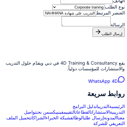
الهاتف
نوع الطلب
العنصر المرتبط
الرسالة
إرسال الطلب
يقع 4D Training & Consultancy في دبي ويقدّم حلول التدريب
والاستشارات للمؤسسات دولياً.
WhatsApp 4D
روابط سريعة
الرئيسية
التدريبات
دليل البرامج
التدريبية
الاستشارات
القطاعات
التقييم
فينييكس
من نحن
تواصل
معنا
المدونة
إرسال طلب
الوظائف
شبكة الخبراء
الشراكات
تحميل الملف
التعريفي للشركة