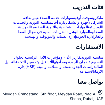
فئات التدريب
مايكروسوفت أوفيس
مهارات خدمة العملاء
تغيير ثقافة
الشركات
الأجهزة والشبكات
إدارة أجايل
سلسلة التوريد والخدمات
اللوجستية
المهارات الشخصية والتنمية الشخصية
الحوسبة
السحابية
الموارد البشرية
التدريبات الفنية في مجال النفط
والغاز
إدارة الجودة
إدارة الصيانة والموثوقية والهندسة
الاستشارات
سلسلة التوريد
تقارير الأداء ومؤشرات الأداء الرئيسية
الحلول
التسويقية
ضمان الجودة ومراقبتها
التشغيل وتحسين التكلفة
التحليل
المالي
دراسات الجدوى
الصحة والسلامة والبيئة (HSE)
إدارة
الأزمات
الاستدامة
تواصل معنا
Meydan Grandstand, 6th floor, Meydan Road, Nad Al
Sheba, Dubai, UAE