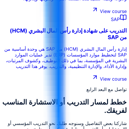
View course
SAP
التدريب على شهادة إدارة رأس المال البشري (HCM)
من SAP
إدارة رأس المال البشري (HCM) من SAP هي وحدة أساسية من
SAP لتخطيط موارد المؤسسات (ERP) تدير عمليات الموارد
البشرية في المؤسسة، بما في ذلك التوظيف، وكشوف المرتبات،
وإدارة الأداء، والإدارة التنظيمية، والتدريب. يوفر هذا التدريب
للمتخصصين فهمًا عميقًا لوحدة إدارة رأس المال البشري من SAP
وتكاملها مع وحدات مثل SAP Finance (FI) وكشوف المرتبات.
View course
وهو يُعدّ المشاركين لتهيئة المشاركين لتهيئة وتنفيذ إدارة رأس
تواصل مع البعد الرابع
المال البشري من SAP لإدارة رأس المال البشري من أجل إدارة
فعالة للقوى العاملة، ويستهدف المتخصصين في الموارد البشرية
خطط لمسار التدريب أو الاستشارة المناسب
والاستشاريين ومتخصصي تكنولوجيا المعلومات المشاركين في
تهيئة أو تنفيذ أو دعم إدارة رأس المال البشري من SAP.
لفريقك.
شاركنا بعض التفاصيل وسنوجه طلبك نحو التدريب المؤسسي أو
الاستشارات أو التقييم أو حلول فينييكس أو برنامج مخصص.