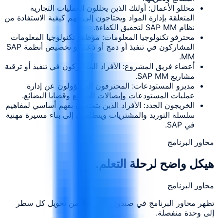
محللو الأعمال: أولئك الذين يحللون العمليات التجارية
المتعلقة بإدارة المواد ويحتاجون إلى فهم كيفية الاستفادة من
نظام SAP MM لتحقيق الكفاءة.
محترفو تكنولوجيا المعلومات: موظفو تكنولوجيا المعلومات
المشاركون في تنفيذ أو دمج أو دعم أو تخصيص أنظمة SAP
MM.
أعضاء فريق المشروع: الأفراد المشاركون في تنفيذ أو ترقية
مشاريع SAP MM.
مديرو المستودعات: المحترفون المسؤولون عن إدارة
عمليات المستودعات وإيصالات البضائع وقضايا البضائع.
الخريجون الجدد: الأفراد الذين يتمتعون بفهم أساسي لمفاهيم
سلسلة التوريد والمشتريات ويتطلعون إلى بناء مسيرة مهنية
في SAP.
محاور البرنامج
هيكل واضح لرحلة التعلم.
محاور البرنامج
تظهر محاور البرنامج في صندوق واحد بدلاً من تحويل كل سطر
إلى وحدة منفصلة.