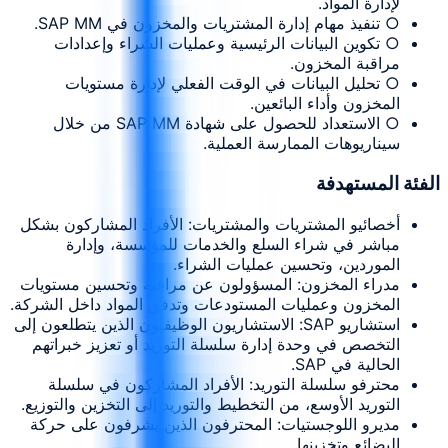
لإدارة المواد.
○ تنفيذ مهام إدارة المشتريات والمخزون في SAP MM.
○ تكوين البيانات الرئيسية وعمليات الشراء وإعدادات
مراقبة المخزون.
○ تحليل البيانات في الوقت الفعلي لإدارة مستويات
المخزون وأداء البائعين.
○ الاستعداد للحصول على شهادة SAP MM من خلال
سيناريوهات الممارسة العملية.
الفئة المستهدفة
أخصائيو المشتريات والمشتريات: الأفراد المشاركون بشكل
مباشر في شراء السلع والخدمات للمؤسسة، وإدارة
الموردين، وتحسين عمليات الشراء.
مدراء المخزون: المسؤولون عن مراقبة وتحسين مستويات
المخزون وعمليات المستودعات وتدفق المواد داخل الشركة.
استشاريو SAP: الاستشاريون الوظيفيون الذين يتطلعون إلى
التخصص في وحدة إدارة سلسلة التوريد أو تعزيز خبراتهم
الحالية في SAP.
محترفو سلسلة التوريد: الأفراد المشاركون في سلسلة
التوريد الأوسع، من التخطيط والتوريد إلى التخزين والتوزيع.
مديرو اللوجستيات: المحترفون الذين يشرفون على حركة
البضائع وتخزينها.