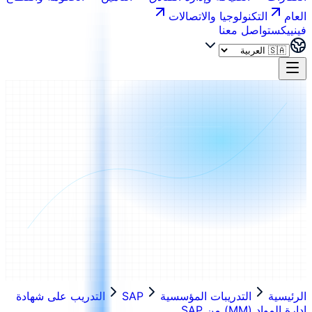
العام
التكنولوجيا والاتصالات
فينييكس
تواصل معنا
الرئيسية
التدريبات المؤسسية
SAP
التدريب على شهادة
إدارة المواد (MM) من SAP