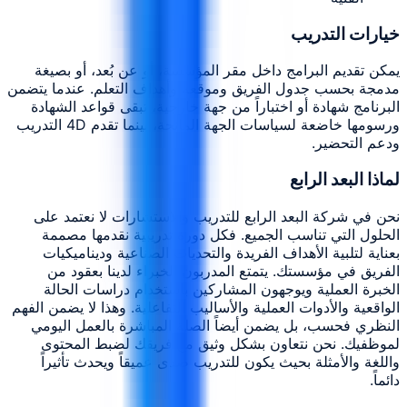
خيارات التدريب
يمكن تقديم البرامج داخل مقر المؤسسة، أو عن بُعد، أو بصيغة
مدمجة بحسب جدول الفريق وموقعه وأهداف التعلم. عندما يتضمن
البرنامج شهادة أو اختباراً من جهة خارجية، تبقى قواعد الشهادة
ورسومها خاضعة لسياسات الجهة المانحة، بينما تقدم 4D التدريب
ودعم التحضير.
لماذا البعد الرابع
نحن في شركة البعد الرابع للتدريب والاستشارات لا نعتمد على
الحلول التي تناسب الجميع. فكل دورة تدريبية نقدمها مصممة
بعناية لتلبية الأهداف الفريدة والتحديات الصناعية وديناميكيات
الفريق في مؤسستك. يتمتع المدربون الخبراء لدينا بعقود من
الخبرة العملية ويوجهون المشاركين باستخدام دراسات الحالة
الواقعية والأدوات العملية والأساليب التفاعلية. وهذا لا يضمن الفهم
النظري فحسب، بل يضمن أيضاً الصلة المباشرة بالعمل اليومي
لموظفيك. نحن نتعاون بشكل وثيق مع فريقك لضبط المحتوى
واللغة والأمثلة بحيث يكون للتدريب صدى عميقاً ويحدث تأثيراً
دائماً.