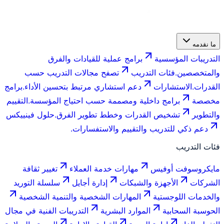
ما نقدمه
التدريبات المؤسسية
برامج عملية للقيادات والفرق
والمتخصصين.
فئات التدريب
تصفح مجالات التدريب حسب
القدرات.
الاستشارات
دعم استشاري مرتبط بتحسين الأداء.
برامج
مخصصة
برامج داخلية ومصممة حسب احتياج المؤسسة.
التقييم
والتطوير
تشخيص القدرات وخطط تطوير الفرق.
حلول فينييكس
دعم ذكي للتدريب والتقييم والاستفسارات.
فئات التدريب
مايكروسوفت أوفيس
مهارات خدمة العملاء
تغيير ثقافة
الشركات
الأجهزة والشبكات
إدارة أجايل
سلسلة التوريد
والخدمات اللوجستية
المهارات الشخصية والتنمية الشخصية
الحوسبة السحابية
الموارد البشرية
التدريبات الفنية في مجال