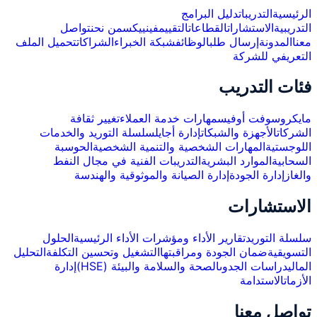
الرئيسية
التدريبات
دليل البرامج
التدريبية
الاستشارات
القطاعات
التقييم
فينييكس
من نحن
تواصل
معنا
المدونة
إرسال طلب
الوظائف
شبكة الخبراء
الشراكات
تحميل الملف
التعريفي للشركة
فئات التدريب
مايكروسوفت أوفيس
مهارات خدمة العملاء
تغيير ثقافة
الشركات
الأجهزة والشبكات
إدارة أجايل
سلسلة التوريد والخدمات
اللوجستية
المهارات الشخصية والتنمية الشخصية
الحوسبة
السحابية
الموارد البشرية
التدريبات الفنية في مجال النفط
والغاز
إدارة الجودة
إدارة الصيانة والموثوقية والهندسة
الاستشارات
سلسلة التوريد
تقارير الأداء ومؤشرات الأداء الرئيسية
الحلول
التسويقية
ضمان الجودة ومراقبتها
التشغيل وتحسين التكلفة
التحليل
المالي
دراسات الجدوى
الصحة والسلامة والبيئة (HSE)
إدارة
الأزمات
الاستدامة
تواصل معنا