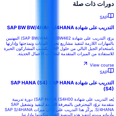
دورات ذات صلة
SAP
التدريب على شهادة SAP BW BW/4HANA/4HANA
يزوّد التدريب على شهادة SAP BW/4HANA (BW462) المهنيين
بالمهارات اللازمة لتنفيذ مشاريع تخزين البيانات ونمذجتها وإدارتها
باستخدام الجيل التالي من حلول SAP. يكتسب المشاركون الخبرة
للاستفادة من الميزات المتقدمة لتحليلات الأعمال الحديثة.
View course
SAP
التدريب على شهادة SAP HANA (S4) SAP HANA
(S4)
يُعد التدريب على شهادة SAP HANA (S4H00) دورة تدريبية
متقدمة تزوّد المحترفين بالمعرفة اللازمة لتنفيذ وتشغيل SAP
S/4HANA. يركّز هذا التدريب على إتقان ميزات SAP S/4HANA
وأدواته وبنيته لتنفيذ هذه المنصة القوية وتكوينها وإدارتها.