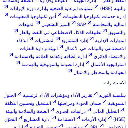
النفط والغاز
إدارة الجودة
القيادة والإدارة
الصحة والسلامة
والبيئة (HSE)
عمليات الرعاية الصحية وإدارة دورة الإيرادات
إدارة خدمات تكنولوجيا المعلومات
أمن تكنولوجيا المعلومات
المالية والمحاسبة
SAP
التميز التشغيلي
المبيعات
والتسويق
تطبيقات الذكاء الاصطناعي في النفط والغاز
المهارات الإدارية
إدارة المشاريع
المشتريات
الذكاء
الاصطناعي والبيانات في الأعمال
البيئة وإدارة النفايات
والاقتصاد الدائري
إدارة الطاقة وكفاءة الطاقة والاستدامة
استراتيجية الأعمال
إدارة الصيانة والموثوقية والهندسة
الحوكمة والمخاطر والامتثال
الاستشارات
سلسلة التوريد
تقارير الأداء ومؤشرات الأداء الرئيسية
الحلول
التسويقية
ضمان الجودة ومراقبتها
التشغيل وتحسين التكلفة
التحليل المالي
دراسات الجدوى
الصحة والسلامة والبيئة
(HSE)
إدارة الأزمات
الاستدامة
إدارة المشاريع
التحوّل
التكنولوجي
3PL
ميتافيرس
تحسين التصنيع
إدارة