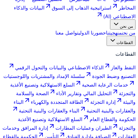
المخاطر
استراتيجية الذهاب إلى السوق
البيانات والذكاء
الاصطناعي (AI)
من نحن
من نحن
منهجيتنا
حضورنا الدولي
تواصل معنا
القطاعات
القطاعات
النفط والغاز
الذكاء الاصطناعي والبيانات والتحول الرقمي
التصنيع وضبط الجودة
سلسلة الإمداد والمشتريات واللوجستيات
خدمات الرعاية الصحية
السلع الاستهلاكية وتصنيع الأغذية
والتجزئة
التحليل المالي وتقارير الأداء
الصحة والسلامة
والبيئة
إدارة التجزئة
الطاقة المتجددة والكهرباء
البناء
والعقارات والبنية التحتية
البناء والعقارات والبنية التحتية
الحكومة والقطاع العام
السلع الاستهلاكية وتصنيع الأغذية
والتجزئة
الطيران وعمليات المطارات
إدارة المرافق وخدمات
العقارات
الضيافة وإدارة الفنادق
التأمين
الحكومة والقطاع