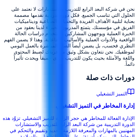
نحن في شركة البعد الرابع للتدريب والاستشارات لا نعتمد على
الحلول التي تناسب الجميع. فكل دورة تدريبية نقدمها مصممة
بعناية لتلبية الأهداف الفريدة والتحديات الصناعية وديناميكيات
الفريق في مؤسستك. يتمتع المدربون الخبراء لدينا بعقود من
الخبرة العملية ويوجهون المشاركين باستخدام دراسات الحالة
الواقعية والأدوات العملية والأساليب التفاعلية. وهذا لا يضمن الفهم
النظري فحسب، بل يضمن أيضاً الصلة المباشرة بالعمل اليومي
لموظفيك. نحن نتعاون بشكل وثيق مع فريقك لضبط المحتوى
واللغة والأمثلة بحيث يكون للتدريب صدى عميقاً ويحدث تأثيراً
دائماً.
دورات ذات صلة
التميز التشغيلي
إدارة المخاطر في التميز التشغيلي
الإدارة الفعالة للمخاطر هي حجر الزاوية للتميز التشغيلي. تزوِّد هذه
الدورة التدريبية من شركة البعد الرابع للتدريب والاستشارات
المهنيين بالمهارات والمعرفة اللازمة لتحديد وتقييم والتحكم في
المخاطر التي يمكن أن تؤثر على الأداء التشغيلي والسلامة