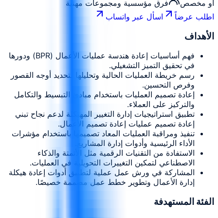
أو مخصص
فرق مؤسسية ومجموعات مهنية
اطلب عرضاً
اسأل عبر واتساب
الأهداف
فهم أساسيات إعادة هندسة عمليات الأعمال (BPR) ودورها
في تحقيق التميز التشغيلي.
رسم خريطة العمليات الحالية وتحليلها لتحديد أوجه القصور
وفرص التحسين.
إعادة تصميم العمليات باستخدام مبادئ التبسيط والتكامل
والتركيز على العملاء.
تطبيق استراتيجيات إدارة التغيير المهيكلة لدعم نجاح تبني
إعادة تصميم عمليات إعادة تصميم الأعمال.
تنفيذ ومراقبة العمليات المعاد تصميمها باستخدام مؤشرات
الأداء الرئيسية وأدوات إدارة المشاريع.
الاستفادة من التقنيات الرقمية مثل الأتمتة والذكاء
الاصطناعي لتمكين التغييرات التحويلية في العمليات.
المشاركة في ورش عمل عملية لتطبيق أدوات إعادة هيكلة
إدارة الأعمال وتطوير خطط عمل مصممة خصيصًا.
الفئة المستهدفة