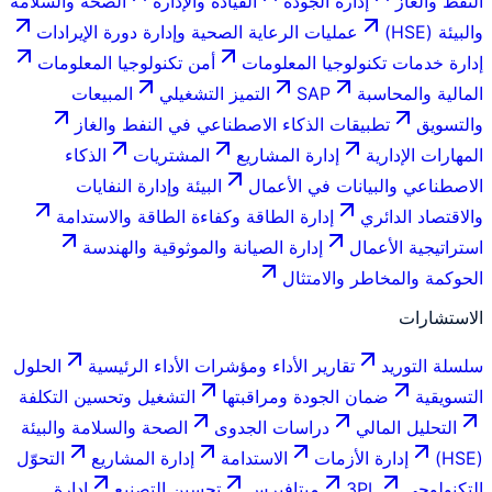
النفط والغاز
إدارة الجودة
القيادة والإدارة
الصحة والسلامة
والبيئة (HSE)
عمليات الرعاية الصحية وإدارة دورة الإيرادات
إدارة خدمات تكنولوجيا المعلومات
أمن تكنولوجيا المعلومات
المالية والمحاسبة
SAP
التميز التشغيلي
المبيعات
والتسويق
تطبيقات الذكاء الاصطناعي في النفط والغاز
المهارات الإدارية
إدارة المشاريع
المشتريات
الذكاء
الاصطناعي والبيانات في الأعمال
البيئة وإدارة النفايات
والاقتصاد الدائري
إدارة الطاقة وكفاءة الطاقة والاستدامة
استراتيجية الأعمال
إدارة الصيانة والموثوقية والهندسة
الحوكمة والمخاطر والامتثال
الاستشارات
سلسلة التوريد
تقارير الأداء ومؤشرات الأداء الرئيسية
الحلول
التسويقية
ضمان الجودة ومراقبتها
التشغيل وتحسين التكلفة
التحليل المالي
دراسات الجدوى
الصحة والسلامة والبيئة
(HSE)
إدارة الأزمات
الاستدامة
إدارة المشاريع
التحوّل
التكنولوجي
3PL
ميتافيرس
تحسين التصنيع
إدارة