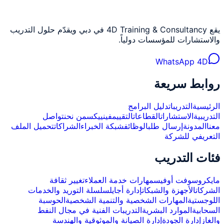
يقع 4D Training & Consultancy في دبي ويقدّم حلول التدريب
والاستشارات للمؤسسات دولياً.
WhatsApp 4D
روابط سريعة
الرئيسية
التدريبات
دليل البرامج
التدريبية
الاستشارات
القطاعات
التقييم
فينييكس
من نحن
تواصل
معنا
المدونة
إرسال طلب
الوظائف
شبكة الخبراء
الشراكات
تحميل الملف
التعريفي للشركة
فئات التدريب
مايكروسوفت أوفيس
مهارات خدمة العملاء
تغيير ثقافة
الشركات
الأجهزة والشبكات
إدارة أجايل
سلسلة التوريد والخدمات
اللوجستية
المهارات الشخصية والتنمية الشخصية
الحوسبة
السحابية
الموارد البشرية
التدريبات الفنية في مجال النفط
والغاز
إدارة الجودة
إدارة الصيانة والموثوقية والهندسة