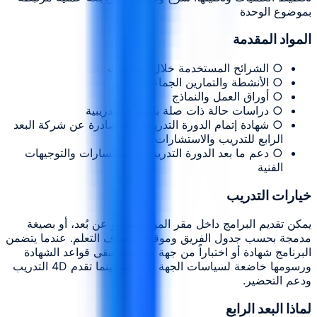
بموضوع الوحدة
المواد المقدمة
○ الشرائح المستخدمة خلال الجلسات
○ الأنشطة والتمارين الجماعية
○ أوراق العمل والنماذج
○ دراسات حالة ذات صلة بالدورة التدريبية
○ شهادة إتمام الدورة التدريبية 4D صادرة عن شركة البعد
الرابع للتدريب والاستشارات
○ دعم ما بعد الدورة التدريبية للاستفسارات والتوجيهات
الفنية
خيارات التدريب
يمكن تقديم البرامج داخل مقر المؤسسة، أو عن بُعد، أو بصيغة
مدمجة بحسب جدول الفريق وموقعه وأهداف التعلم. عندما يتضمن
البرنامج شهادة أو اختباراً من جهة خارجية، تبقى قواعد الشهادة
ورسومها خاضعة لسياسات الجهة المانحة، بينما تقدم 4D التدريب
ودعم التحضير.
لماذا البعد الرابع