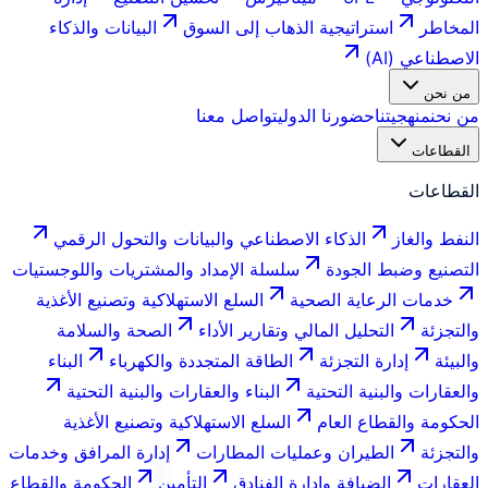
المخاطر
استراتيجية الذهاب إلى السوق
البيانات والذكاء
الاصطناعي (AI)
من نحن
من نحن
منهجيتنا
حضورنا الدولي
تواصل معنا
القطاعات
القطاعات
النفط والغاز
الذكاء الاصطناعي والبيانات والتحول الرقمي
التصنيع وضبط الجودة
سلسلة الإمداد والمشتريات واللوجستيات
خدمات الرعاية الصحية
السلع الاستهلاكية وتصنيع الأغذية
والتجزئة
التحليل المالي وتقارير الأداء
الصحة والسلامة
والبيئة
إدارة التجزئة
الطاقة المتجددة والكهرباء
البناء
والعقارات والبنية التحتية
البناء والعقارات والبنية التحتية
الحكومة والقطاع العام
السلع الاستهلاكية وتصنيع الأغذية
والتجزئة
الطيران وعمليات المطارات
إدارة المرافق وخدمات
العقارات
الضيافة وإدارة الفنادق
التأمين
الحكومة والقطاع