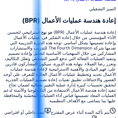
التميز التشغيلي
إعادة هندسة عمليات الأعمال (BPR)
إعادة هندسة عمليات الأعمال (BPR) هو نهج استراتيجي لتحسين
الأداء المؤسسي من خلال إعادة التفكير في عمليات الأعمال
وإعادة تصميمها بشكل أساسي. توجه هذه الدورة التدريبية التي
تقدمها شركة The Fourth Dimension للتدريب والاستشارات
المشاركين من خلال المنهجيات الأساسية لتحليل وإعادة تصميم
وتنفيذ العمليات الفعالة التي تدفع التميز التشغيلي وتقلل التكاليف
وتعزز رضا العملاء. بنهاية هذه الدورة، سيكون المشاركون قادرين
على: فهم المبادئ والأهمية الاستراتيجية لإعادة هندسة عمليات
الأعمال تحديد وتخطيط عمليات الأعمال الحالية للتعرف على أوجه
القصور والاختناقات تطبيق تقنيات إعادة تصميم العمليات الجذرية
لتحقيق تحسينات كبيرة إدارة عملية التغيير بفعالية لضمان نجاح
تنفيذ إعادة هندسة الأعمال الاستفادة من التكنولوجيا والأتمتة لدعم
العمليات المعاد تصميمها قياس أداء العمليات المحسّنة والمحافظة
عليها بما يتماشى مع الأهداف التنظيمية.
يتم تأكيد المدة أثناء عرض المقترح
تنفيذ داخلي أو افتراضي