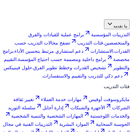
ما نقدمه
التدريبات المؤسسية
برامج عملية للقيادات والفرق
والمتخصصين.
فئات التدريب
تصفح مجالات التدريب حسب
القدرات.
الاستشارات
دعم استشاري مرتبط بتحسين الأداء.
برامج
مخصصة
برامج داخلية ومصممة حسب احتياج المؤسسة.
التقييم
والتطوير
تشخيص القدرات وخطط تطوير الفرق.
حلول فينييكس
دعم ذكي للتدريب والتقييم والاستفسارات.
فئات التدريب
مايكروسوفت أوفيس
مهارات خدمة العملاء
تغيير ثقافة
الشركات
الأجهزة والشبكات
إدارة أجايل
سلسلة التوريد
والخدمات اللوجستية
المهارات الشخصية والتنمية الشخصية
الحوسبة السحابية
الموارد البشرية
التدريبات الفنية في مجال