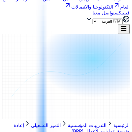
العام
التكنولوجيا والاتصالات
فينييكس
تواصل معنا
الرئيسية
التدريبات المؤسسية
التميز التشغيلي
إعادة
هندسة عمليات الأعمال (BPR)