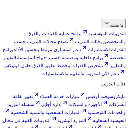
ما نقدمه
التدريبات المؤسسية
برامج عملية للقيادات والفرق
والمتخصصين.
فئات التدريب
تصفح مجالات التدريب حسب
القدرات.
الاستشارات
دعم استشاري مرتبط بتحسين الأداء.
برامج
مخصصة
برامج داخلية ومصممة حسب احتياج المؤسسة.
التقييم
والتطوير
تشخيص القدرات وخطط تطوير الفرق.
حلول فينييكس
دعم ذكي للتدريب والتقييم والاستفسارات.
فئات التدريب
مايكروسوفت أوفيس
مهارات خدمة العملاء
تغيير ثقافة
الشركات
الأجهزة والشبكات
إدارة أجايل
سلسلة التوريد
والخدمات اللوجستية
المهارات الشخصية والتنمية الشخصية
الحوسبة السحابية
الموارد البشرية
التدريبات الفنية في مجال