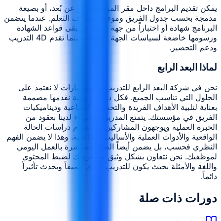
يمكن تقديم البرامج داخل مقر المؤسسة، أو عن بُعد، أو بصيغة
مدمجة بحسب جدول الفريق وموقعه وأهداف التعلم. عندما يتضمن
البرنامج شهادة أو اختباراً من جهة خارجية، تبقى قواعد الشهادة
ورسومها خاضعة لسياسات الجهة المانحة، بينما تقدم 4D التدريب
ودعم التحضير.
لماذا البعد الرابع
نحن في شركة البعد الرابع للتدريب والاستشارات لا نعتمد على
الحلول التي تناسب الجميع. فكل دورة تدريبية نقدمها مصممة
بعناية لتلبية الأهداف الفريدة والتحديات الصناعية وديناميكيات
الفريق في مؤسستك. يتمتع المدربون الخبراء لدينا بعقود من
الخبرة العملية ويوجهون المشاركين باستخدام دراسات الحالة
الواقعية والأدوات العملية والأساليب التفاعلية. وهذا لا يضمن الفهم
النظري فحسب، بل يضمن أيضاً الصلة المباشرة بالعمل اليومي
لموظفيك. نحن نتعاون بشكل وثيق مع فريقك لضبط المحتوى
واللغة والأمثلة بحيث يكون للتدريب صدى عميقاً ويحدث تأثيراً
دائماً.
دورات ذات صلة