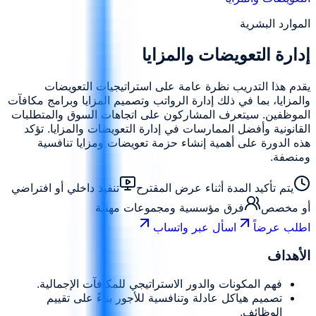
الموارد البشرية
إدارة التعويضات والمزايا
يقدم هذا التدريب نظرة عامة على استراتيجيات التعويضات
والمزايا، بما في ذلك إدارة الرواتب وتصميم المزايا وبرامج مكافآت
الموظفين. سيتعرف المشاركون على اتجاهات السوق والمتطلبات
القانونية وأفضل الممارسات في إدارة التعويضات والمزايا. تؤكد
هذه الدورة على أهمية إنشاء حزمة تعويضات ومزايا تنافسية
ومنصفة.
يتم تأكيد المدة أثناء عرض المقترح
تنفيذ داخلي أو افتراضي
أو مخصص
فرق مؤسسية ومجموعات مهنية
اطلب عرضاً
اسأل عبر واتساب
الأهداف
فهم المكونات والدور الاستراتيجي للمكافآت الإجمالية.
تصميم هياكل عادلة وتنافسية للأجور بناءً على تقييم
الوظائف.