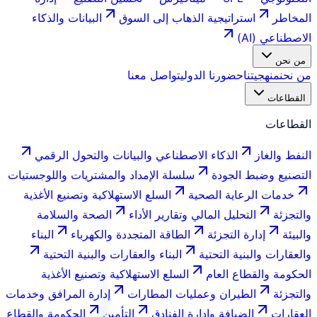
المخاطر
استراتيجية الذهاب إلى السوق
البيانات والذكاء
الاصطناعي (AI)
من نحن
من نحن
منهجيتنا
حضورنا الدولي
تواصل معنا
القطاعات
القطاعات
النفط والغاز
الذكاء الاصطناعي والبيانات والتحول الرقمي
التصنيع وضبط الجودة
سلسلة الإمداد والمشتريات واللوجستيات
خدمات الرعاية الصحية
السلع الاستهلاكية وتصنيع الأغذية
والتجزئة
التحليل المالي وتقارير الأداء
الصحة والسلامة
والبيئة
إدارة التجزئة
الطاقة المتجددة والكهرباء
البناء
والعقارات والبنية التحتية
البناء والعقارات والبنية التحتية
الحكومة والقطاع العام
السلع الاستهلاكية وتصنيع الأغذية
والتجزئة
الطيران وعمليات المطارات
إدارة المرافق وخدمات
العقارات
الضيافة وإدارة الفنادق
التأمين
الحكومة والقطاع