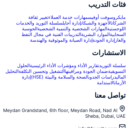
فئات التدريب
مايكروسوفت أوفيس
مهارات خدمة العملاء
تغيير ثقافة
الشركات
الأجهزة والشبكات
إدارة أجايل
سلسلة التوريد والخدمات
اللوجستية
المهارات الشخصية والتنمية الشخصية
الحوسبة
السحابية
الموارد البشرية
التدريبات الفنية في مجال النفط
والغاز
إدارة الجودة
إدارة الصيانة والموثوقية والهندسة
الاستشارات
سلسلة التوريد
تقارير الأداء ومؤشرات الأداء الرئيسية
الحلول
التسويقية
ضمان الجودة ومراقبتها
التشغيل وتحسين التكلفة
التحليل
المالي
دراسات الجدوى
الصحة والسلامة والبيئة (HSE)
إدارة
الأزمات
الاستدامة
تواصل معنا
Meydan Grandstand, 6th floor, Meydan Road, Nad Al
Sheba, Dubai, UAE