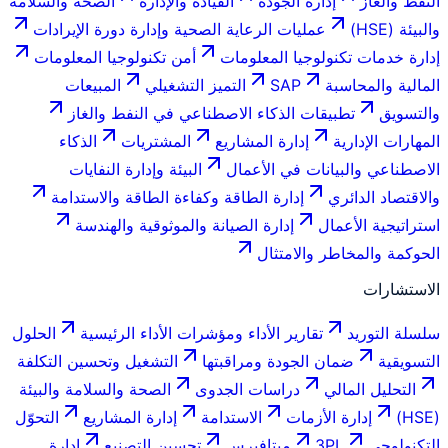
النفط والغاز
إدارة الجودة
القيادة والإدارة
الصحة والسلامة
والبيئة (HSE)
عمليات الرعاية الصحية وإدارة دورة الإيرادات
إدارة خدمات تكنولوجيا المعلومات
أمن تكنولوجيا المعلومات
المالية والمحاسبة
SAP
التميز التشغيلي
المبيعات
والتسويق
تطبيقات الذكاء الاصطناعي في النفط والغاز
المهارات الإدارية
إدارة المشاريع
المشتريات
الذكاء
الاصطناعي والبيانات في الأعمال
البيئة وإدارة النفايات
والاقتصاد الدائري
إدارة الطاقة وكفاءة الطاقة والاستدامة
استراتيجية الأعمال
إدارة الصيانة والموثوقية والهندسة
الحوكمة والمخاطر والامتثال
الاستشارات
سلسلة التوريد
تقارير الأداء ومؤشرات الأداء الرئيسية
الحلول
التسويقية
ضمان الجودة ومراقبتها
التشغيل وتحسين التكلفة
التحليل المالي
دراسات الجدوى
الصحة والسلامة والبيئة
(HSE)
إدارة الأزمات
الاستدامة
إدارة المشاريع
التحوّل
التكنولوجي
3PL
ميتافيرس
تحسين التصنيع
إدارة