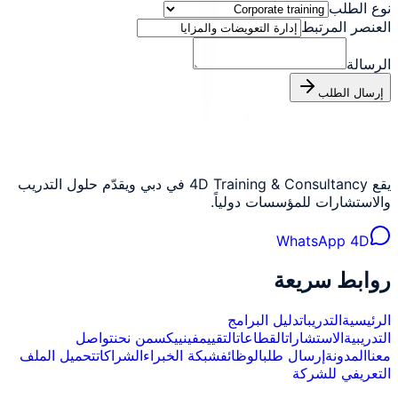
نوع الطلب
العنصر المرتبط
الرسالة
إرسال الطلب
يقع 4D Training & Consultancy في دبي ويقدّم حلول التدريب
والاستشارات للمؤسسات دولياً.
WhatsApp 4D
روابط سريعة
الرئيسية
التدريبات
دليل البرامج
التدريبية
الاستشارات
القطاعات
التقييم
فينييكس
من نحن
تواصل
معنا
المدونة
إرسال طلب
الوظائف
شبكة الخبراء
الشراكات
تحميل الملف
التعريفي للشركة