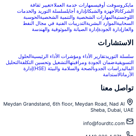
مايكروسوفت أوفيس
مهارات خدمة العملاء
تغيير ثقافة
الشركات
الأجهزة والشبكات
إدارة أجايل
سلسلة التوريد والخدمات
اللوجستية
المهارات الشخصية والتنمية الشخصية
الحوسبة
السحابية
الموارد البشرية
التدريبات الفنية في مجال النفط
والغاز
إدارة الجودة
إدارة الصيانة والموثوقية والهندسة
الاستشارات
سلسلة التوريد
تقارير الأداء ومؤشرات الأداء الرئيسية
الحلول
التسويقية
ضمان الجودة ومراقبتها
التشغيل وتحسين التكلفة
التحليل
المالي
دراسات الجدوى
الصحة والسلامة والبيئة (HSE)
إدارة
الأزمات
الاستدامة
تواصل معنا
Meydan Grandstand, 6th floor, Meydan Road, Nad Al
Sheba, Dubai, UAE
info@fourdtc.com