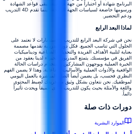
البرنامج شهادة أو اختباراً من جهة خارجية، تبقى قواعد الشهادة
ورسومها خاضعة لسياسات الجهة المانحة، بينما تقدم 4D التدريب
ودعم التحضير.
لماذا البعد الرابع
نحن في شركة البعد الرابع للتدريب والاستشارات لا نعتمد على
الحلول التي تناسب الجميع. فكل دورة تدريبية نقدمها مصممة
بعناية لتلبية الأهداف الفريدة والتحديات الصناعية وديناميكيات
الفريق في مؤسستك. يتمتع المدربون الخبراء لدينا بعقود من
الخبرة العملية ويوجهون المشاركين باستخدام دراسات الحالة
الواقعية والأدوات العملية والأساليب التفاعلية. وهذا لا يضمن الفهم
النظري فحسب، بل يضمن أيضاً الصلة المباشرة بالعمل اليومي
لموظفيك. نحن نتعاون بشكل وثيق مع فريقك لضبط المحتوى
واللغة والأمثلة بحيث يكون للتدريب صدى عميقاً ويحدث تأثيراً
دائماً.
دورات ذات صلة
الموارد البشرية