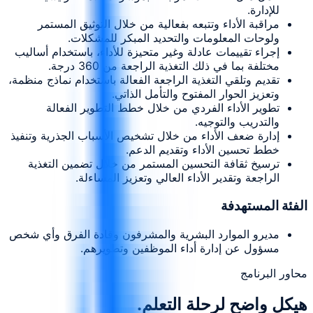
للإدارة.
مراقبة الأداء وتتبعه بفعالية من خلال التوثيق المستمر
ولوحات المعلومات والتحديد المبكر للمشكلات.
إجراء تقييمات عادلة وغير متحيزة للأداء، باستخدام أساليب
مختلفة بما في ذلك التغذية الراجعة من 360 درجة.
تقديم وتلقي التغذية الراجعة الفعالة باستخدام نماذج منظمة،
وتعزيز الحوار المفتوح والتأمل الذاتي.
تطوير الأداء الفردي من خلال خطط التطوير الفعالة
والتدريب والتوجيه.
إدارة ضعف الأداء من خلال تشخيص الأسباب الجذرية وتنفيذ
خطط تحسين الأداء وتقديم الدعم.
ترسيخ ثقافة التحسين المستمر من خلال تضمين التغذية
الراجعة وتقدير الأداء العالي وتعزيز المساءلة.
الفئة المستهدفة
مديرو الموارد البشرية والمشرفون وقادة الفرق وأي شخص
مسؤول عن إدارة أداء الموظفين وتطويرهم.
محاور البرنامج
هيكل واضح لرحلة التعلم.