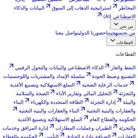
المخاطر
استراتيجية الذهاب إلى السوق
البيانات والذكاء
الاصطناعي (AI)
من نحن
من نحن
منهجيتنا
حضورنا الدولي
تواصل معنا
القطاعات
القطاعات
النفط والغاز
الذكاء الاصطناعي والبيانات والتحول الرقمي
التصنيع وضبط الجودة
سلسلة الإمداد والمشتريات واللوجستيات
خدمات الرعاية الصحية
السلع الاستهلاكية وتصنيع الأغذية
والتجزئة
التحليل المالي وتقارير الأداء
الصحة والسلامة
والبيئة
إدارة التجزئة
الطاقة المتجددة والكهرباء
البناء
والعقارات والبنية التحتية
البناء والعقارات والبنية التحتية
الحكومة والقطاع العام
السلع الاستهلاكية وتصنيع الأغذية
والتجزئة
الطيران وعمليات المطارات
إدارة المرافق وخدمات
العقارات
الضيافة وإدارة الفنادق
التأمين
الحكومة والقطاع