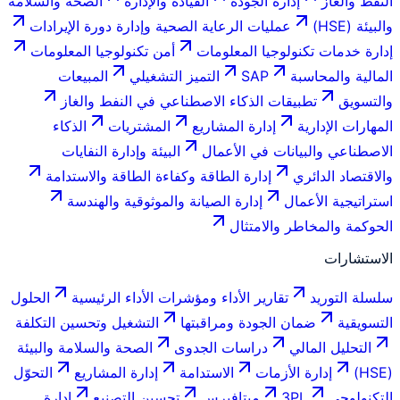
النفط والغاز
إدارة الجودة
القيادة والإدارة
الصحة والسلامة
والبيئة (HSE)
عمليات الرعاية الصحية وإدارة دورة الإيرادات
إدارة خدمات تكنولوجيا المعلومات
أمن تكنولوجيا المعلومات
المالية والمحاسبة
SAP
التميز التشغيلي
المبيعات
والتسويق
تطبيقات الذكاء الاصطناعي في النفط والغاز
المهارات الإدارية
إدارة المشاريع
المشتريات
الذكاء
الاصطناعي والبيانات في الأعمال
البيئة وإدارة النفايات
والاقتصاد الدائري
إدارة الطاقة وكفاءة الطاقة والاستدامة
استراتيجية الأعمال
إدارة الصيانة والموثوقية والهندسة
الحوكمة والمخاطر والامتثال
الاستشارات
سلسلة التوريد
تقارير الأداء ومؤشرات الأداء الرئيسية
الحلول
التسويقية
ضمان الجودة ومراقبتها
التشغيل وتحسين التكلفة
التحليل المالي
دراسات الجدوى
الصحة والسلامة والبيئة
(HSE)
إدارة الأزمات
الاستدامة
إدارة المشاريع
التحوّل
التكنولوجي
3PL
ميتافيرس
تحسين التصنيع
إدارة