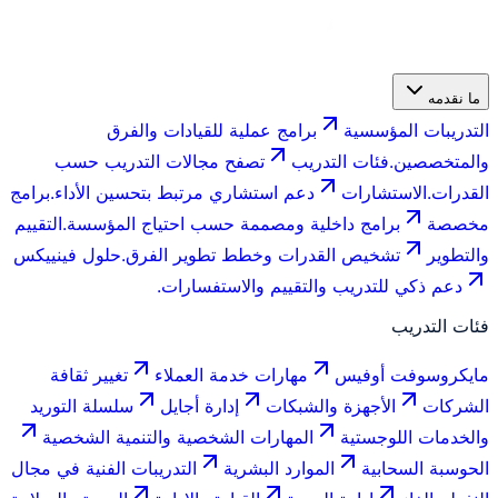
ما نقدمه
التدريبات المؤسسية
برامج عملية للقيادات والفرق
والمتخصصين.
فئات التدريب
تصفح مجالات التدريب حسب
القدرات.
الاستشارات
دعم استشاري مرتبط بتحسين الأداء.
برامج
مخصصة
برامج داخلية ومصممة حسب احتياج المؤسسة.
التقييم
والتطوير
تشخيص القدرات وخطط تطوير الفرق.
حلول فينييكس
دعم ذكي للتدريب والتقييم والاستفسارات.
فئات التدريب
مايكروسوفت أوفيس
مهارات خدمة العملاء
تغيير ثقافة
الشركات
الأجهزة والشبكات
إدارة أجايل
سلسلة التوريد
والخدمات اللوجستية
المهارات الشخصية والتنمية الشخصية
الحوسبة السحابية
الموارد البشرية
التدريبات الفنية في مجال