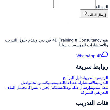
الرسالة
إرسال الطلب
يقع 4D Training & Consultancy في دبي ويقدّم حلول التدريب
والاستشارات للمؤسسات دولياً.
WhatsApp 4D
روابط سريعة
الرئيسية
التدريبات
دليل البرامج
التدريبية
الاستشارات
القطاعات
التقييم
فينييكس
من نحن
تواصل
معنا
المدونة
إرسال طلب
الوظائف
شبكة الخبراء
الشراكات
تحميل الملف
التعريفي للشركة
فئات التدريب