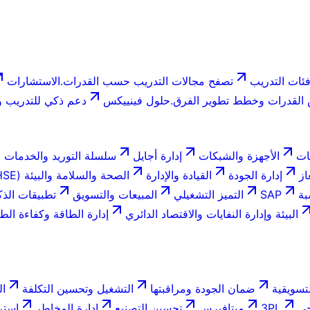
ئات التدريب
تصفح مجالات التدريب حسب القدرات.
الاستشارات
لقدرات وخطط تطوير الفرق.
حلول فينييكس
دعم ذكي للتدريب وا
ات
الأجهزة والشبكات
إدارة أجايل
سلسلة التوريد والخدمات ا
از
إدارة الجودة
القيادة والإدارة
الصحة والسلامة والبيئة (HSE)
بة
SAP
التميز التشغيلي
المبيعات والتسويق
تطبيقات الذك
البيئة وإدارة النفايات والاقتصاد الدائري
إدارة الطاقة وكفاءة الط
تسويقية
ضمان الجودة ومراقبتها
التشغيل وتحسين التكلفة
ال
جي
3PL
ميتافيرس
تحسين التصنيع
إدارة المخاطر
استر