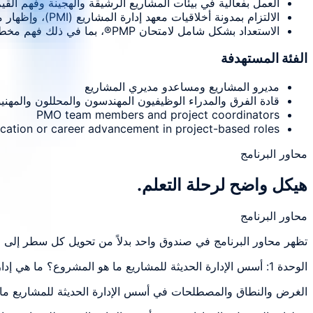
العمل بفعالية في بيئات المشاريع الرشيقة والهجينة وفهم القي
الالتزام بمدونة أخلاقيات معهد إدارة المشاريع (PMI)، وإظهار مهارات القيادة والقوة القوية مثل الذكاء العاطفي والتفاوض والتأثير.
الاستعداد بشكل شامل لامتحان PMP®، بما في ذلك فهم مخطط المحتوى، والتدرب على الاختبارات الوهمية، وتلقي المساعدة في التطبيق.
الفئة المستهدفة
مديرو المشاريع ومساعدو مديري المشاريع
قادة الفرق والمدراء الوظيفيون المهندسون والمحللون والمهني
PMO team members and project coordinators
ication or career advancement in project-based roles
محاور البرنامج
هيكل واضح لرحلة التعلم.
محاور البرنامج
تظهر محاور البرنامج في صندوق واحد بدلاً من تحويل كل سطر إلى 
الوحدة 1: أسس الإدارة الحديثة للمشاريع ما هو المشروع؟ ما هي إدارة
الغرض والنطاق والمصطلحات في أسس الإدارة الحديثة للمشاريع ما 