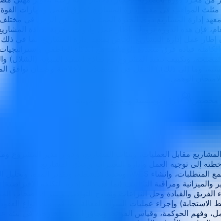
 مثلث المواهب في معهد إدارة المشاريع (طرق العمل ومهارات القوة 
عهد إدارة المشاريع ذوي الخبرة الممتدة لعقود من الزمن في مختلف
عام، فإن هذه الدورة تزودك بإطار عمل وأدوات مجربة لقيادة المشاريع م
قان إطار عمل إدارة المشاريع الخاص بمعهد إدارة المشاريع، بما في 
كاملة قيادة فرق متعددة الوظائف مع الذكاء العاطفي واستراتيجيات
لحة، وتكييف تنفيذ المشروع مع نماذج التنفيذ التنبؤية (الشلال) وال
سبة، وما إلى ذلك).) التنقل في المعضلات الأخلاقية وضمان توافق ال
أو مخصص
فرق مؤسسية ومجموعات مهنية
 المشاريع مقابل العمليات، وبيئات المشاريع، وأدوار مدير المشروع و
طته إلى توجيه العمل وإدارة التغييرات وإغلاق المشاريع.
 وتقدير المدة، وتحليل المسار الحرج.
 والميزانية ومراقبة التكاليف (بما في ذلك إدارة التكلفة الافتراضية)
اء الفريق والقيادة وحل النزاعات ونماذج التواصل وإشراك أصحاب الم
لاستجابة) وإجراء عمليات الشراء الفعالة، بما في ذلك أنواع العقود وإ
، وفهم الحوكمة، وقياس الفوائد، وتجاوز القيود الخارجية في بيئة 