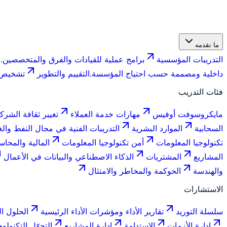
ما نقدمه
التدريبات المؤسسية
برامج عملية للقيادات والفرق والمتخصصين.
ف
داخلية ومصممة حسب احتياج المؤسسة.
التقييم والتطوير
تشخيص ا
فئات التدريب
مايكروسوفت أوفيس
مهارات خدمة العملاء
تغيير ثقافة الشرك
السحابية
الموارد البشرية
التدريبات الفنية في مجال النفط والغ
تكنولوجيا المعلومات
أمن تكنولوجيا المعلومات
المالية والمحاس
المشاريع
المشتريات
الذكاء الاصطناعي والبيانات في الأعمال
والهندسة
الحوكمة والمخاطر والامتثال
الاستشارات
سلسلة التوريد
تقارير الأداء ومؤشرات الأداء الرئيسية
الحلول ال
إدارة الأزمات
الاستدامة
إدارة المشاريع
التحوّل التكنولو