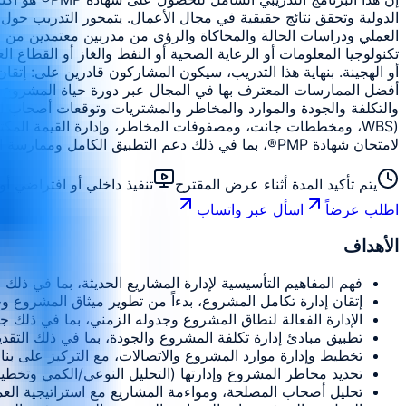
الدولية وتحقق نتائج حقيقية في مجال الأعمال. يتمحور التدريب حول
العملي ودراسات الحالة والمحاكاة والرؤى من مدربين معتمدين من م
تكنولوجيا المعلومات أو الرعاية الصحية أو النفط والغاز أو القطاع ال
أو الهجينة. بنهاية هذا التدريب، سيكون المشاركون قادرين على: إت
أفضل الممارسات المعترف بها في المجال عبر دورة حياة المشروع ال
والتكلفة والجودة والموارد والمخاطر والمشتريات وتوقعات أصحاب المص
(WBS، ومخططات جانت، ومصفوفات المخاطر، وإدارة القيمة المكت
لامتحان شهادة PMP®، بما في ذلك دعم التطبيق الكامل وممارسة الامتحان الوهمي.
يتم تأكيد المدة أثناء عرض المقترح
تنفيذ داخلي أو افتراضي 
اطلب عرضاً
اسأل عبر واتساب
الأهداف
فهم المفاهيم التأسيسية لإدارة المشاريع الحديثة، بما في ذلك
إتقان إدارة تكامل المشروع، بدءاً من تطوير ميثاق المشروع وخ
الإدارة الفعالة لنطاق المشروع وجدوله الزمني، بما في ذلك جمع المتطلبات، وإنشاء WBS، وتحديد الأنشطة،
تطبيق مبادئ إدارة تكلفة المشروع والجودة، بما في ذلك التقدير
تخطيط وإدارة موارد المشروع والاتصالات، مع التركيز على بن
تحديد مخاطر المشروع وإدارتها (التحليل النوعي/الكمي وتخطيط ا
تحليل أصحاب المصلحة، ومواءمة المشاريع مع استراتيجية العمل