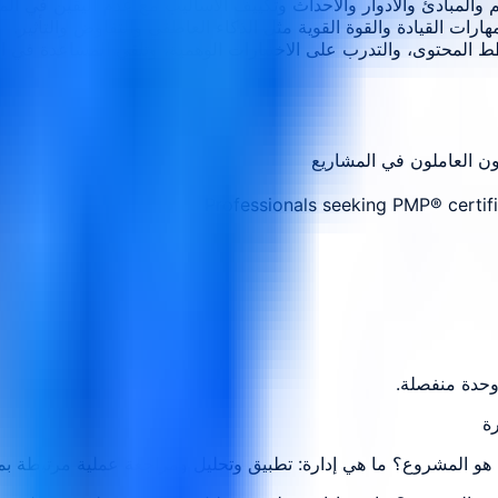
م والمبادئ والأدوار والأحداث وتكييف الأساليب مع عدم اليقين في ال
ون العاملون في المشاريع
Professionals seeking PMP® certif
وحدة منفصلة.
هو المشروع؟ ما هي إدارة: تطبيق وتحليل ومراجعة عملية مرتبطة ب