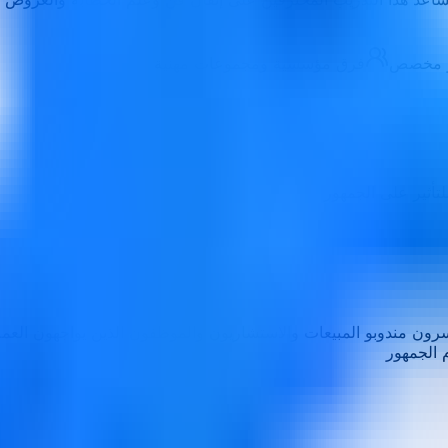
أو مخصص
فرق مؤسسية ومجموعات مهنية
تأثير على الجمهور
رون مندوبو المبيعات والاستشاريون والموظفون الذين يواجهون العم
 الجمهور