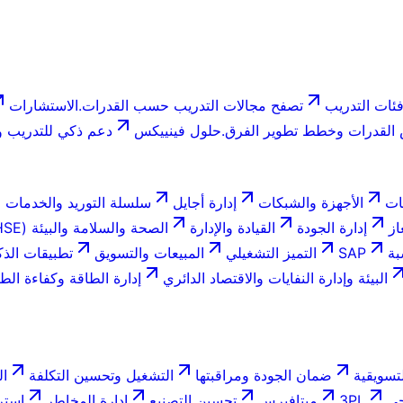
ئات التدريب
تصفح مجالات التدريب حسب القدرات.
الاستشارات
لقدرات وخطط تطوير الفرق.
حلول فينييكس
دعم ذكي للتدريب وا
ات
الأجهزة والشبكات
إدارة أجايل
سلسلة التوريد والخدمات ا
از
إدارة الجودة
القيادة والإدارة
الصحة والسلامة والبيئة (HSE)
بة
SAP
التميز التشغيلي
المبيعات والتسويق
تطبيقات الذك
البيئة وإدارة النفايات والاقتصاد الدائري
إدارة الطاقة وكفاءة الط
تسويقية
ضمان الجودة ومراقبتها
التشغيل وتحسين التكلفة
ال
جي
3PL
ميتافيرس
تحسين التصنيع
إدارة المخاطر
استر