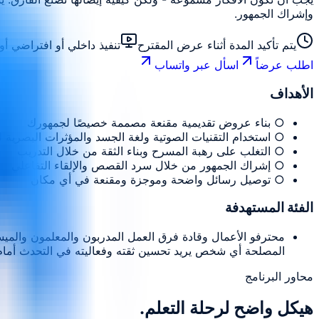
وإشراك الجمهور.
يتم تأكيد المدة أثناء عرض المقترح
تنفيذ داخلي أو افتراضي 
اطلب عرضاً
اسأل عبر واتساب
الأهداف
○ بناء عروض تقديمية مقنعة مصممة خصيصًا لجمهورك
○ استخدام التقنيات الصوتية ولغة الجسد والمؤثرات البصرية لل
○ التغلب على رهبة المسرح وبناء الثقة من خلال التدريب
○ إشراك الجمهور من خلال سرد القصص والإلقاء التفاعلي
○ توصيل رسائل واضحة وموجزة ومقنعة في أي مكان
الفئة المستهدفة
محترفو الأعمال وقادة فرق العمل المدربون والمعلمون والميس
المصلحة أي شخص يريد تحسين ثقته وفعاليته في التحدث أمام
محاور البرنامج
هيكل واضح لرحلة التعلم.