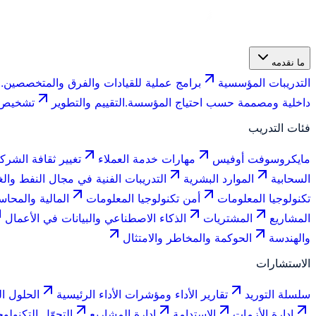
ما نقدمه
التدريبات المؤسسية
برامج عملية للقيادات والفرق والمتخصصين.
ف
داخلية ومصممة حسب احتياج المؤسسة.
التقييم والتطوير
تشخيص ا
فئات التدريب
مايكروسوفت أوفيس
مهارات خدمة العملاء
تغيير ثقافة الشرك
السحابية
الموارد البشرية
التدريبات الفنية في مجال النفط والغ
تكنولوجيا المعلومات
أمن تكنولوجيا المعلومات
المالية والمحاس
المشاريع
المشتريات
الذكاء الاصطناعي والبيانات في الأعمال
والهندسة
الحوكمة والمخاطر والامتثال
الاستشارات
سلسلة التوريد
تقارير الأداء ومؤشرات الأداء الرئيسية
الحلول ال
إدارة الأزمات
الاستدامة
إدارة المشاريع
التحوّل التكنولو