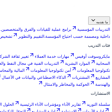
ما نقدمه
التدريبات المؤسسية
برامج عملية للقيادات والفرق والمتخصصين.
ف
داخلية ومصممة حسب احتياج المؤسسة.
التقييم والتطوير
تشخيص ا
فئات التدريب
مايكروسوفت أوفيس
مهارات خدمة العملاء
تغيير ثقافة الشرك
السحابية
الموارد البشرية
التدريبات الفنية في مجال النفط والغ
تكنولوجيا المعلومات
أمن تكنولوجيا المعلومات
المالية والمحاس
المشاريع
المشتريات
الذكاء الاصطناعي والبيانات في الأعمال
والهندسة
الحوكمة والمخاطر والامتثال
الاستشارات
سلسلة التوريد
تقارير الأداء ومؤشرات الأداء الرئيسية
الحلول ال
إدارة الأزمات
الاستدامة
إدارة المشاريع
التحوّل التكنولو