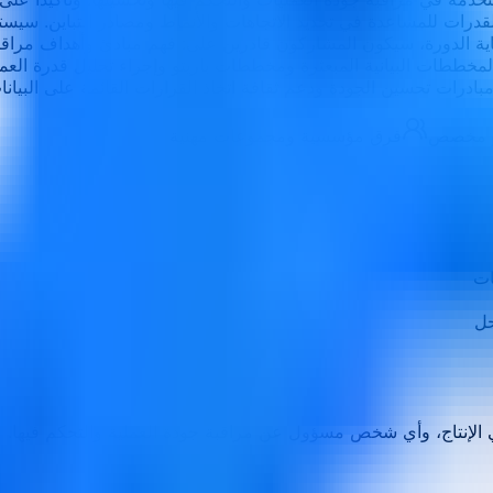
قدرات للمساعدة في تحديد الاتجاهات والأنماط ومصادر التباين. سيس
نهاية الدورة، سيكون المشاركون قادرين على: فهم مبادئ وأهداف مرا
بادرات تحسين الجودة ودعم ثقافة اتخاذ القرارات القائمة على البيانا
أو مخصص
فرق مؤسسية ومجموعات مهنية
ات
حل
 الإنتاج، وأي شخص مسؤول عن مراقبة جودة العملية والتحكم فيها.