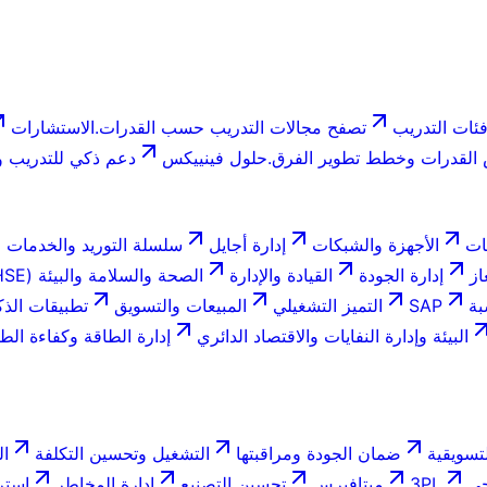
ئات التدريب
تصفح مجالات التدريب حسب القدرات.
الاستشارات
لقدرات وخطط تطوير الفرق.
حلول فينييكس
دعم ذكي للتدريب وا
ات
الأجهزة والشبكات
إدارة أجايل
سلسلة التوريد والخدمات ا
از
إدارة الجودة
القيادة والإدارة
الصحة والسلامة والبيئة (HSE)
بة
SAP
التميز التشغيلي
المبيعات والتسويق
تطبيقات الذك
البيئة وإدارة النفايات والاقتصاد الدائري
إدارة الطاقة وكفاءة الط
تسويقية
ضمان الجودة ومراقبتها
التشغيل وتحسين التكلفة
ال
جي
3PL
ميتافيرس
تحسين التصنيع
إدارة المخاطر
استر