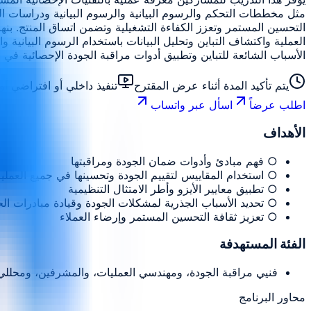
مثل مخططات التحكم والرسوم البيانية والرسوم البيانية ودراسات ال
التحسين المستمر وتعزز الكفاءة التشغيلية وتضمن اتساق المنتج. ب
الأسباب الشائعة للتباين وتطبيق أدوات مراقبة الجودة الإحصائية في م
يتم تأكيد المدة أثناء عرض المقترح
تنفيذ داخلي أو افتراضي 
اطلب عرضاً
اسأل عبر واتساب
الأهداف
○ فهم مبادئ وأدوات ضمان الجودة ومراقبتها
○ استخدام المقاييس لتقييم الجودة وتحسينها في جميع العملي
○ تطبيق معايير الأيزو وأطر الامتثال التنظيمية
○ تحديد الأسباب الجذرية لمشكلات الجودة وقيادة مبادرات ال
○ تعزيز ثقافة التحسين المستمر وإرضاء العملاء
الفئة المستهدفة
فنيي مراقبة الجودة، ومهندسي العمليات، والمشرفين، ومحللي
محاور البرنامج