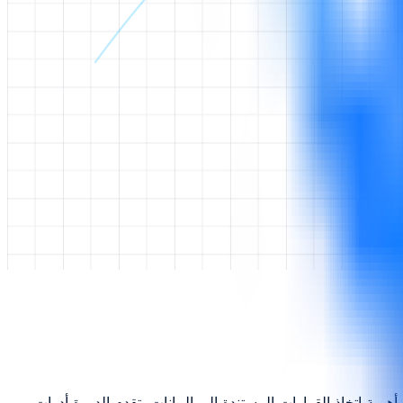
همية اتخاذ القرارات المستندة إلى البيانات، تقدم الدورة أدوات