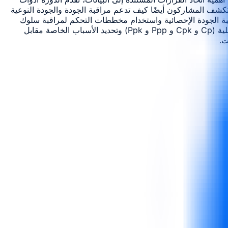
تكشف المشاركون أيضًا كيف تدعم مراقبة الجودة والجودة النوعية
قبة الجودة الإحصائية واستخدام مخططات التحكم لمراقبة سلوك
العملية واكتشاف التباين وتحليل البيانات باستخدام الرسوم البيانية والمخططات البيانية المبعثرة ومخططات باريتو وإجراء تحليل قدرة العملية (Cp و Cpk و Ppp و Ppk) وتحديد الأسباب الخاصة مقابل
ت.