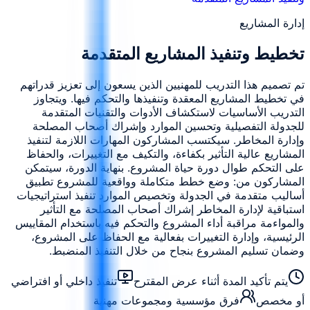
إدارة المشاريع
تخطيط وتنفيذ المشاريع المتقدمة
تم تصميم هذا التدريب للمهنيين الذين يسعون إلى تعزيز قدراتهم
في تخطيط المشاريع المعقدة وتنفيذها والتحكم فيها. ويتجاوز
التدريب الأساسيات لاستكشاف الأدوات والتقنيات المتقدمة
للجدولة التفصيلية وتحسين الموارد وإشراك أصحاب المصلحة
وإدارة المخاطر. سيكتسب المشاركون المهارات اللازمة لتنفيذ
المشاريع عالية التأثير بكفاءة، والتكيف مع التغييرات، والحفاظ
على التحكم طوال دورة حياة المشروع. بنهاية الدورة، سيتمكن
المشاركون من: وضع خطط متكاملة وواقعية للمشروع تطبيق
أساليب متقدمة في الجدولة وتخصيص الموارد تنفيذ استراتيجيات
استباقية لإدارة المخاطر إشراك أصحاب المصلحة مع التأثير
والمواءمة مراقبة أداء المشروع والتحكم فيه باستخدام المقاييس
الرئيسية، وإدارة التغييرات بفعالية مع الحفاظ على المشروع،
وضمان تسليم المشروع بنجاح من خلال التنفيذ المنضبط.
يتم تأكيد المدة أثناء عرض المقترح
تنفيذ داخلي أو افتراضي
أو مخصص
فرق مؤسسية ومجموعات مهنية