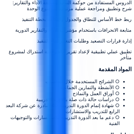
الدروس المستفادة من حوكمة التنفيذ ومتابعة الأداء والتقارير:
شرح وتطبيق ومراجعة عملية مرتبطة بموضوع الوحدة
ربط خط الأساس للنطاق والجدول والتكلفة بخطة التنفيذ
متابعة الانحرافات باستخدام مؤشرات الأداء والتقارير الدورية
إدارة قرارات التصعيد وطلبات التغيير أثناء التنفيذ
تطبيق عملي تطبيقية لإعداد تقرير أداء وخطة استدراك لمشروع
متأخر
المواد المقدمة
○ الشرائح المستخدمة خلال الجلسات
○ الأنشطة والتمارين الجماعية
○ أوراق العمل والنماذج
○ دراسات حالة ذات صلة بالدورة التدريبية
○ شهادة إتمام الدورة التدريبية 4D صادرة عن شركة البعد
الرابع للتدريب والاستشارات
○ دعم ما بعد الدورة التدريبية للاستفسارات والتوجيهات
الفنية