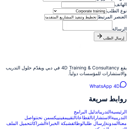
الهاتف
نوع الطلب
العنصر المرتبط
الرسالة
إرسال الطلب
يقع 4D Training & Consultancy في دبي ويقدّم حلول التدريب
والاستشارات للمؤسسات دولياً.
WhatsApp 4D
روابط سريعة
الرئيسية
التدريبات
دليل البرامج
التدريبية
الاستشارات
القطاعات
التقييم
فينييكس
من نحن
تواصل
معنا
المدونة
إرسال طلب
الوظائف
شبكة الخبراء
الشراكات
تحميل الملف
التعريفي للشركة