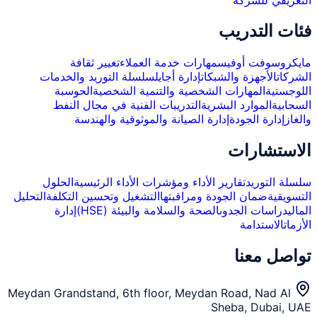
فئات التدريب
مايكروسوفت أوفيس
مهارات خدمة العملاء
تغيير ثقافة
الشركات
الأجهزة والشبكات
إدارة أجايل
سلسلة التوريد والخدمات
اللوجستية
المهارات الشخصية والتنمية الشخصية
الحوسبة
السحابية
الموارد البشرية
التدريبات الفنية في مجال النفط
والغاز
إدارة الجودة
إدارة الصيانة والموثوقية والهندسة
الاستشارات
سلسلة التوريد
تقارير الأداء ومؤشرات الأداء الرئيسية
الحلول
التسويقية
ضمان الجودة ومراقبتها
التشغيل وتحسين التكلفة
التحليل
المالي
دراسات الجدوى
الصحة والسلامة والبيئة (HSE)
إدارة
الأزمات
الاستدامة
تواصل معنا
Meydan Grandstand, 6th floor, Meydan Road, Nad Al
Sheba, Dubai, UAE