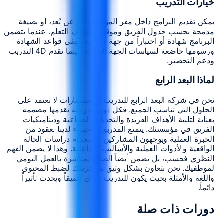
خيارات التدريب
يمكن تقديم البرامج داخل مقر المؤسسة، أو عن بُعد، أو بصيغة
مدمجة بحسب جدول الفريق وموقعه وأهداف التعلم. عندما يتضمن
البرنامج شهادة أو اختباراً من جهة خارجية، تبقى قواعد الشهادة
ورسومها خاضعة لسياسات الجهة المانحة، بينما تقدم 4D التدريب
ودعم التحضير.
لماذا البعد الرابع
نحن في شركة البعد الرابع للتدريب والاستشارات لا نعتمد على
الحلول التي تناسب الجميع. فكل دورة تدريبية نقدمها مصممة
بعناية لتلبية الأهداف الفريدة والتحديات الصناعية وديناميكيات
الفريق في مؤسستك. يتمتع المدربون الخبراء لدينا بعقود من
الخبرة العملية ويوجهون المشاركين باستخدام دراسات الحالة
الواقعية والأدوات العملية والأساليب التفاعلية. وهذا لا يضمن الفهم
النظري فحسب، بل يضمن أيضاً الصلة المباشرة بالعمل اليومي
لموظفيك. نحن نتعاون بشكل وثيق مع فريقك لضبط المحتوى
واللغة والأمثلة بحيث يكون للتدريب صدى عميقاً ويحدث تأثيراً
دائماً.
دورات ذات صلة