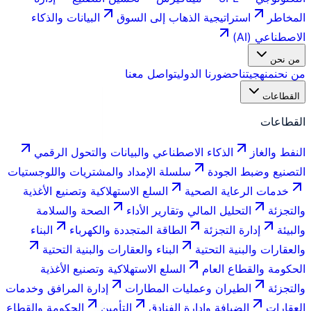
المخاطر
استراتيجية الذهاب إلى السوق
البيانات والذكاء
الاصطناعي (AI)
من نحن
من نحن
منهجيتنا
حضورنا الدولي
تواصل معنا
القطاعات
القطاعات
النفط والغاز
الذكاء الاصطناعي والبيانات والتحول الرقمي
التصنيع وضبط الجودة
سلسلة الإمداد والمشتريات واللوجستيات
خدمات الرعاية الصحية
السلع الاستهلاكية وتصنيع الأغذية
والتجزئة
التحليل المالي وتقارير الأداء
الصحة والسلامة
والبيئة
إدارة التجزئة
الطاقة المتجددة والكهرباء
البناء
والعقارات والبنية التحتية
البناء والعقارات والبنية التحتية
الحكومة والقطاع العام
السلع الاستهلاكية وتصنيع الأغذية
والتجزئة
الطيران وعمليات المطارات
إدارة المرافق وخدمات
العقارات
الضيافة وإدارة الفنادق
التأمين
الحكومة والقطاع