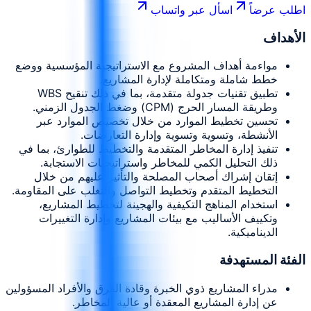
اطلب عرضاً
اسأل عبر واتساب
الأهداف
مواءمة أهداف المشروع مع الاستراتيجية المؤسسية ووضع
خطط شاملة ومتكاملة لإدارة المشاريع.
تطبيق تقنيات جدولة متقدمة، بما في ذلك تنقيح WBS
وطريقة المسار الحرج (CPM) وضغط الجدول الزمني.
تحسين تخطيط الموارد من خلال تخصيص الموارد عبر
الأنشطة، وتسوية وتسوية وإدارة التعارضات.
تنفيذ إدارة المخاطر المتقدمة والتخطيط للطوارئ، بما في
ذلك التحليل الكمي للمخاطر واستراتيجيات الاستجابة.
إتقان إشراك أصحاب المصلحة والتأثير عليهم من خلال
التخطيط المتقدم وتخطيط التواصل والتغلب على المقاومة.
استخدام المناهج التكيفية والهجينة لتخطيط المشاريع،
وتكييف الأساليب مع بيئات المشاريع وإدارة التغييرات
الديناميكية.
الفئة المستهدفة
مدراء المشاريع ذوي الخبرة وقادة الفرق والأفراد المسؤولين
عن إدارة المشاريع المعقدة أو عالية المخاطر.