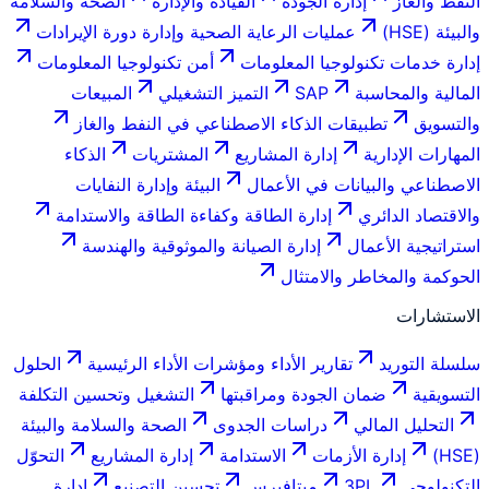
النفط والغاز
إدارة الجودة
القيادة والإدارة
الصحة والسلامة
والبيئة (HSE)
عمليات الرعاية الصحية وإدارة دورة الإيرادات
إدارة خدمات تكنولوجيا المعلومات
أمن تكنولوجيا المعلومات
المالية والمحاسبة
SAP
التميز التشغيلي
المبيعات
والتسويق
تطبيقات الذكاء الاصطناعي في النفط والغاز
المهارات الإدارية
إدارة المشاريع
المشتريات
الذكاء
الاصطناعي والبيانات في الأعمال
البيئة وإدارة النفايات
والاقتصاد الدائري
إدارة الطاقة وكفاءة الطاقة والاستدامة
استراتيجية الأعمال
إدارة الصيانة والموثوقية والهندسة
الحوكمة والمخاطر والامتثال
الاستشارات
سلسلة التوريد
تقارير الأداء ومؤشرات الأداء الرئيسية
الحلول
التسويقية
ضمان الجودة ومراقبتها
التشغيل وتحسين التكلفة
التحليل المالي
دراسات الجدوى
الصحة والسلامة والبيئة
(HSE)
إدارة الأزمات
الاستدامة
إدارة المشاريع
التحوّل
التكنولوجي
3PL
ميتافيرس
تحسين التصنيع
إدارة