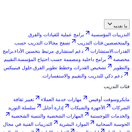
ما نقدمه
التدريبات المؤسسية
برامج عملية للقيادات والفرق
والمتخصصين.
فئات التدريب
تصفح مجالات التدريب حسب
القدرات.
الاستشارات
دعم استشاري مرتبط بتحسين الأداء.
برامج
مخصصة
برامج داخلية ومصممة حسب احتياج المؤسسة.
التقييم
والتطوير
تشخيص القدرات وخطط تطوير الفرق.
حلول فينييكس
دعم ذكي للتدريب والتقييم والاستفسارات.
فئات التدريب
مايكروسوفت أوفيس
مهارات خدمة العملاء
تغيير ثقافة
الشركات
الأجهزة والشبكات
إدارة أجايل
سلسلة التوريد
والخدمات اللوجستية
المهارات الشخصية والتنمية الشخصية
الحوسبة السحابية
الموارد البشرية
التدريبات الفنية في مجال