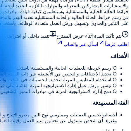
والاستشارات المشاركين بالمعرفة والمهارات اللازمة لتحديد أوجه 
خرائط الحالة الحالية والمستقبلية وسيتعلمون كيفية قيادة مبادرا
في رسم خرائط الحالة الحالية والحالة المستقبلية تحديد الهدر والتأ
على التأثير والجدوى وتسهيل ورش العمل متعددة الوظائف باستخدام 
يتم تأكيد المدة أثناء عرض المقترح
تنفيذ داخلي أو افتراضي 
اطلب عرضاً
اسأل عبر واتساب
الأهداف
○ رسم خريطة للعمليات الحالية والمستقبلية باستخدام أدوات
○ تحديد الاختناقات والتخلص من الأنشطة غير ذات القيمة الم
○ استخدام المقاييس المرنة لتحديد التحسينات في الوقت والت
○ تيسير ورش عمل إدارة الاستراتيجية المرنة القائمة على فر
○ دمج إدارة الاستراتيجية المرنة في مبادرات التميز التشغيلي ا
الفئة المستهدفة
أخصائيو تحسين العمليات وممارسي نهج اللين مديرو الإنتاج وال
وغيرها أي شخص مسؤول عن تحسين سير العمل وقيمة العملا