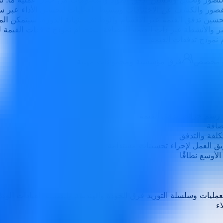
القصور والكشف عن الاختناقات وتبسيط العمليات لتحسين الأداء عبر
ت تحسين تدفق القيمة عبر الأقسام والوظائف. بنهاية الدورة، سيتمك
خير والأنشطة غير ذات القيمة المضافة استخدام نموذج تدفقات القيمة لم
نموذج تدفقات القيمة.
أو مخصص
فرق مؤسسية ومجموعات مهنية
 رسم خرائط تدفق القيمة
ضافة
كلفة والتدفق
يق العمل لإجراء تحسينات مستدامة
لأوسع نطاقًا
عمليات وسلسلة التوريد فرق الجودة والهندسة والصيانة القيادات الوظ
ء