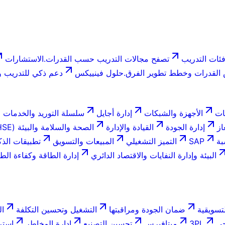
ئات التدريب
تصفح مجالات التدريب حسب القدرات.
الاستشارات
لقدرات وخطط تطوير الفرق.
حلول فينييكس
دعم ذكي للتدريب وا
ات
الأجهزة والشبكات
إدارة أجايل
سلسلة التوريد والخدمات ا
از
إدارة الجودة
القيادة والإدارة
الصحة والسلامة والبيئة (HSE)
بة
SAP
التميز التشغيلي
المبيعات والتسويق
تطبيقات الذك
البيئة وإدارة النفايات والاقتصاد الدائري
إدارة الطاقة وكفاءة الط
تسويقية
ضمان الجودة ومراقبتها
التشغيل وتحسين التكلفة
ال
جي
3PL
ميتافيرس
تحسين التصنيع
إدارة المخاطر
استر