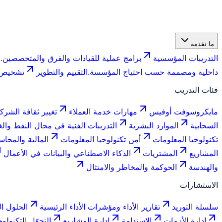
ما نقدمه
التدريبات المؤسسية
برامج عملية للقيادات والفرق والمتخصصين.
ف
داخلية ومصممة حسب احتياج المؤسسة.
التقييم والتطوير
تشخيص ا
فئات التدريب
مايكروسوفت أوفيس
مهارات خدمة العملاء
تغيير ثقافة الشرك
السحابية
الموارد البشرية
التدريبات الفنية في مجال النفط والغ
تكنولوجيا المعلومات
أمن تكنولوجيا المعلومات
المالية والمحاس
المشاريع
المشتريات
الذكاء الاصطناعي والبيانات في الأعمال
والهندسة
الحوكمة والمخاطر والامتثال
الاستشارات
سلسلة التوريد
تقارير الأداء ومؤشرات الأداء الرئيسية
الحلول ال
إدارة الأزمات
الاستدامة
إدارة المشاريع
التحوّل التكنولو