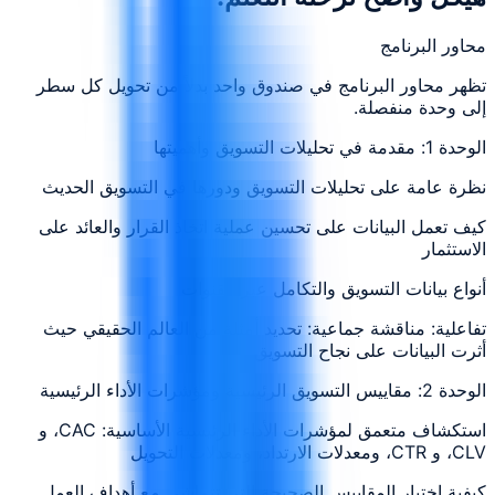
محاور البرنامج
تظهر محاور البرنامج في صندوق واحد بدلاً من تحويل كل سطر
إلى وحدة منفصلة.
الوحدة 1: مقدمة في تحليلات التسويق وأهميتها
نظرة عامة على تحليلات التسويق ودورها في التسويق الحديث
كيف تعمل البيانات على تحسين عملية اتخاذ القرار والعائد على
الاستثمار
أنواع بيانات التسويق والتكامل عبر القنوات
تفاعلية: مناقشة جماعية: تحديد أمثلة من العالم الحقيقي حيث
أثرت البيانات على نجاح التسويق
الوحدة 2: مقاييس التسويق الرئيسية ومؤشرات الأداء الرئيسية
استكشاف متعمق لمؤشرات الأداء الرئيسية الأساسية: CAC، و
CLV، و CTR، ومعدلات الارتداد، ومعدلات التحويل
كيفية اختيار المقاييس الصحيحة التي تتماشى مع أهداف العمل