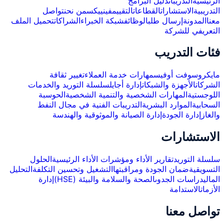
الرئيسية
التدريبات
دليل البرامج
التدريبية
الاستشارات
القطاعات
التقييم
فينييكس
من نحن
تواصل
معنا
المدونة
إرسال طلب
الوظائف
شبكة الخبراء
الشراكات
تحميل الملف
التعريفي للشركة
فئات التدريب
مايكروسوفت أوفيس
مهارات خدمة العملاء
تغيير ثقافة
الشركات
الأجهزة والشبكات
إدارة أجايل
سلسلة التوريد والخدمات
اللوجستية
المهارات الشخصية والتنمية الشخصية
الحوسبة
السحابية
الموارد البشرية
التدريبات الفنية في مجال النفط
والغاز
إدارة الجودة
إدارة الصيانة والموثوقية والهندسة
الاستشارات
سلسلة التوريد
تقارير الأداء ومؤشرات الأداء الرئيسية
الحلول
التسويقية
ضمان الجودة ومراقبتها
التشغيل وتحسين التكلفة
التحليل
المالي
دراسات الجدوى
الصحة والسلامة والبيئة (HSE)
إدارة
الأزمات
الاستدامة
تواصل معنا