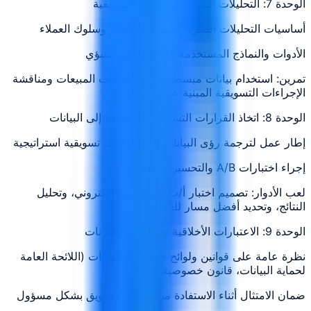
الوحدة 7: التحليلات التنبؤية والتنبؤات التسويقية
أساسيات التحليلات التنبؤية للتنبؤ بالاتجاهات وسلوك العملاء
الأدوات والنماذج المستخدمة في التسويق التنبؤي
تمرين: استخدام بيانات مبسطة للتنبؤ باتجاهات المبيعات ومناقشة
الإجراءات التسويقية المبنية على التنبؤات
الوحدة 8: اتخاذ القرارات التسويقية المستندة إلى البيانات
إطار عمل لترجمة رؤى البيانات إلى إجراءات تسويقية استراتيجية
إجراء اختبارات A/B والتحسين المستمر
لعب الأدوار: تصميم اختبار أ/ب لحملة بريد إلكتروني، وتحليل
النتائج، وتحديد أفضل مسار للعمل
الوحدة 9: الاعتبارات الأخلاقية وخصوصية البيانات
نظرة عامة على قوانين ولوائح خصوصية البيانات (اللائحة العامة
لحماية البيانات، قانون خصوصية البيانات)
ضمان الامتثال أثناء الاستفادة من بيانات التسويق بشكل مسؤول