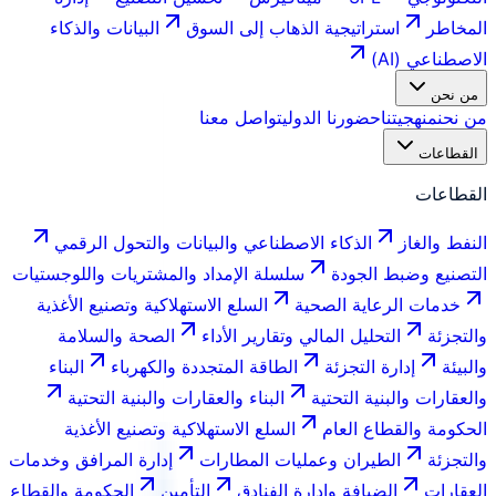
المخاطر
استراتيجية الذهاب إلى السوق
البيانات والذكاء
الاصطناعي (AI)
من نحن
من نحن
منهجيتنا
حضورنا الدولي
تواصل معنا
القطاعات
القطاعات
النفط والغاز
الذكاء الاصطناعي والبيانات والتحول الرقمي
التصنيع وضبط الجودة
سلسلة الإمداد والمشتريات واللوجستيات
خدمات الرعاية الصحية
السلع الاستهلاكية وتصنيع الأغذية
والتجزئة
التحليل المالي وتقارير الأداء
الصحة والسلامة
والبيئة
إدارة التجزئة
الطاقة المتجددة والكهرباء
البناء
والعقارات والبنية التحتية
البناء والعقارات والبنية التحتية
الحكومة والقطاع العام
السلع الاستهلاكية وتصنيع الأغذية
والتجزئة
الطيران وعمليات المطارات
إدارة المرافق وخدمات
العقارات
الضيافة وإدارة الفنادق
التأمين
الحكومة والقطاع