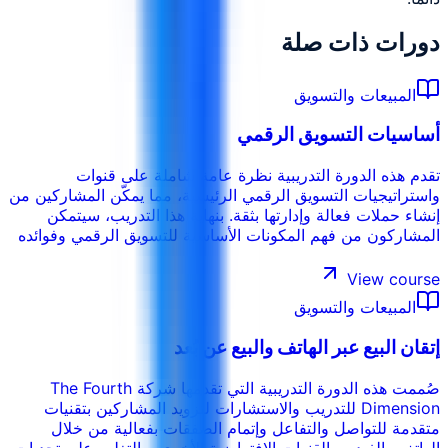
دورات ذات صلة
المبيعات والتسويق
أساسيات التسويق الرقمي
تقدم هذه الدورة التدريبية نظرة عامة شاملة على قنوات
واستراتيجيات التسويق الرقمي الرئيسية، مما يمكّن المشاركين من
إنشاء حملات فعالة وإدارتها بثقة. بنهاية هذا التدريب، سيتمكن
المشاركون من فهم المكونات الأساسية للتسويق الرقمي وفوائده
تطوير المهارات الأساسية في التسويق عبر وسائل التواصل
الاجتماعي والتسويق عبر البريد الإلكتروني إنشاء خطط تسويق
View course
رقمية بسيطة مصممة خصيصاً لتلبية احتياجات أعمالهم قياس
المبيعات والتسويق
وتحليل أداء الحملات باستخدام الأدوات الأساسية التعرف على
الاتجاهات وأفضل الممارسات في التسويق الرقمي.
إتقان البيع عبر الهاتف والبيع عن بُعد
صُممت هذه الدورة التدريبية التي تقدمها شركة The Fourth
Dimension للتدريب والاستشارات لتزويد المشاركين بتقنيات
متقدمة للتواصل والتفاعل وإتمام الصفقات بفعالية من خلال
الهاتف والفيديو والقنوات الافتراضية الأخرى، والتغلب على تحديات