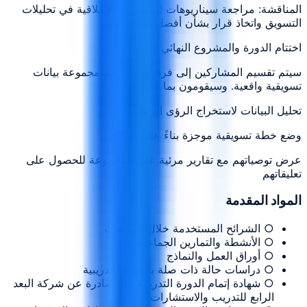
المناقشة: مراجعة سيناريوهات المعضلات الأخلاقية في تحليلات
التسويق واتخاذ قرار بشأن أفضل الممارسات
اختتام الدورة والمشروع النهائي
سيتم تقسيم المشاركين إلى فرق وإعطاؤهم مجموعة بيانات
تسويقية واقعية. وسيقومون بما يلي:
تحليل البيانات لاستخراج الرؤى الرئيسية
وضع خطة تسويقية موجزة بناءً على النتائج
عرض توصياتهم مع تقارير مرئية على المجموعة للحصول على
تعليقاتهم
المواد المقدمة
○ الشرائح المستخدمة خلال الجلسات
○ الأنشطة والتمارين الجماعية
○ أوراق العمل والنماذج
○ دراسات حالة ذات صلة بالدورة التدريبية
○ شهادة إتمام الدورة التدريبية 4D صادرة عن شركة البعد
الرابع للتدريب والاستشارات