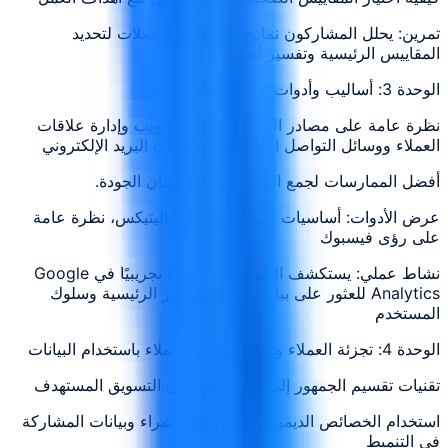
تمرين: يحلل المشاركون نماذج من تقارير الحملات لتحديد
المقاييس الرئيسية وتفسير أهميتها
الوحدة 3: أساليب وأدوات جمع البيانات
نظرة عامة على مصادر البيانات: تحليلات الويب وإدارة علاقات
العملاء ووسائل التواصل الاجتماعي ومنصات البريد الإلكتروني
أفضل الممارسات لجمع البيانات بدقة وضمان الجودة.
عرض الأدوات: أساسيات تحليلات جوجل أناليتيكس، نظرة عامة
على رؤى فيسبوك
نشاط عملي: يستكشف المشاركون حسابًا تجريبيًا في Google
Analytics للعثور على بيانات حركة المرور الرئيسية وسلوك
المستخدم
الوحدة 4: تجزئة العملاء وتحديد سمات العملاء باستخدام البيانات
تقنيات تقسيم الجمهور إلى شرائح من أجل التسويق المستهدف
استخدام الخصائص الديموغرافية وتاريخ الشراء وبيانات المشاركة
في التنميط