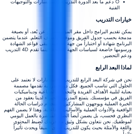
○ دعم ما بعد الدورة التدريبية للاستفسارات والتوجيهات
الفنية
خيارات التدريب
يمكن تقديم البرامج داخل مقر المؤسسة، أو عن بُعد، أو بصيغة
مدمجة بحسب جدول الفريق وموقعه وأهداف التعلم. عندما يتضمن
البرنامج شهادة أو اختباراً من جهة خارجية، تبقى قواعد الشهادة
ورسومها خاضعة لسياسات الجهة المانحة، بينما تقدم 4D التدريب
ودعم التحضير.
لماذا البعد الرابع
نحن في شركة البعد الرابع للتدريب والاستشارات لا نعتمد على
الحلول التي تناسب الجميع. فكل دورة تدريبية نقدمها مصممة
بعناية لتلبية الأهداف الفريدة والتحديات الصناعية وديناميكيات
الفريق في مؤسستك. يتمتع المدربون الخبراء لدينا بعقود من
الخبرة العملية ويوجهون المشاركين باستخدام دراسات الحالة
الواقعية والأدوات العملية والأساليب التفاعلية. وهذا لا يضمن الفهم
النظري فحسب، بل يضمن أيضاً الصلة المباشرة بالعمل اليومي
لموظفيك. نحن نتعاون بشكل وثيق مع فريقك لضبط المحتوى
واللغة والأمثلة بحيث يكون للتدريب صدى عميقاً ويحدث تأثيراً
دائماً.