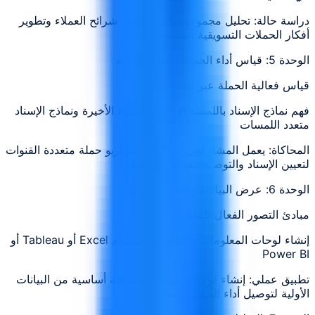
دراسة حالة: تحليل مجموعة بيانات لإنشاء شرائح العملاء وتطوير
أفكار الحملات التسويقية المستهدفة
الوحدة 5: قياس أداء الحملة ونماذج الإحالة
قياس فعالية الحملة عبر القنوات
فهم نماذج الإسناد باللمسة الأولى واللمسة الأخيرة ونماذج الإسناد
متعدد اللمسات
المحاكاة: يعمل المشاركون من خلال سيناريو حملة متعددة القنوات
لتعيين الإسناد والتوصية بتعديلات الميزانية
الوحدة 6: عرض البيانات وإعداد التقارير
مبادئ التصور الفعال للبيانات
إنشاء لوحات المعلومات والتقارير باستخدام Excel أو Tableau أو
Power BI
تطبيق عملي: إنشاء لوحة معلومات تسويقية أساسية من البيانات
الأولية لتوصيل أداء الحملة بوضوح