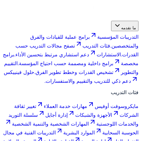
ما نقدمه
التدريبات المؤسسية
برامج عملية للقيادات والفرق
والمتخصصين.
فئات التدريب
تصفح مجالات التدريب حسب
القدرات.
الاستشارات
دعم استشاري مرتبط بتحسين الأداء.
برامج
مخصصة
برامج داخلية ومصممة حسب احتياج المؤسسة.
التقييم
والتطوير
تشخيص القدرات وخطط تطوير الفرق.
حلول فينييكس
دعم ذكي للتدريب والتقييم والاستفسارات.
فئات التدريب
مايكروسوفت أوفيس
مهارات خدمة العملاء
تغيير ثقافة
الشركات
الأجهزة والشبكات
إدارة أجايل
سلسلة التوريد
والخدمات اللوجستية
المهارات الشخصية والتنمية الشخصية
الحوسبة السحابية
الموارد البشرية
التدريبات الفنية في مجال