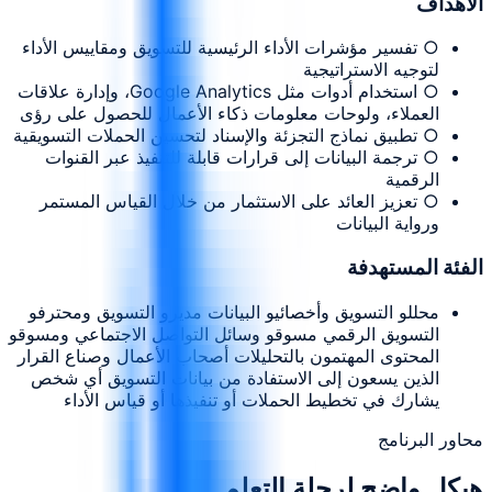
الأهداف
○ تفسير مؤشرات الأداء الرئيسية للتسويق ومقاييس الأداء
لتوجيه الاستراتيجية
○ استخدام أدوات مثل Google Analytics، وإدارة علاقات
العملاء، ولوحات معلومات ذكاء الأعمال للحصول على رؤى
○ تطبيق نماذج التجزئة والإسناد لتحسين الحملات التسويقية
○ ترجمة البيانات إلى قرارات قابلة للتنفيذ عبر القنوات
الرقمية
○ تعزيز العائد على الاستثمار من خلال القياس المستمر
ورواية البيانات
الفئة المستهدفة
محللو التسويق وأخصائيو البيانات مديرو التسويق ومحترفو
التسويق الرقمي مسوقو وسائل التواصل الاجتماعي ومسوقو
المحتوى المهتمون بالتحليلات أصحاب الأعمال وصناع القرار
الذين يسعون إلى الاستفادة من بيانات التسويق أي شخص
يشارك في تخطيط الحملات أو تنفيذها أو قياس الأداء
محاور البرنامج
هيكل واضح لرحلة التعلم.