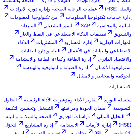
النفط والغاز
إدارة الجودة
القيادة والإدارة
الصحة والسلامة
والبيئة (HSE)
عمليات الرعاية الصحية وإدارة دورة الإيرادات
إدارة خدمات تكنولوجيا المعلومات
أمن تكنولوجيا المعلومات
المالية والمحاسبة
SAP
التميز التشغيلي
المبيعات
والتسويق
تطبيقات الذكاء الاصطناعي في النفط والغاز
المهارات الإدارية
إدارة المشاريع
المشتريات
الذكاء
الاصطناعي والبيانات في الأعمال
البيئة وإدارة النفايات
والاقتصاد الدائري
إدارة الطاقة وكفاءة الطاقة والاستدامة
استراتيجية الأعمال
إدارة الصيانة والموثوقية والهندسة
الحوكمة والمخاطر والامتثال
الاستشارات
سلسلة التوريد
تقارير الأداء ومؤشرات الأداء الرئيسية
الحلول
التسويقية
ضمان الجودة ومراقبتها
التشغيل وتحسين التكلفة
التحليل المالي
دراسات الجدوى
الصحة والسلامة والبيئة
(HSE)
إدارة الأزمات
الاستدامة
إدارة المشاريع
التحوّل
التكنولوجي
3PL
ميتافيرس
تحسين التصنيع
إدارة