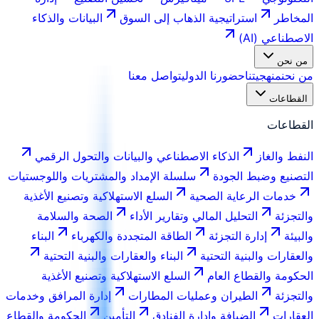
المخاطر
استراتيجية الذهاب إلى السوق
البيانات والذكاء
الاصطناعي (AI)
من نحن
من نحن
منهجيتنا
حضورنا الدولي
تواصل معنا
القطاعات
القطاعات
النفط والغاز
الذكاء الاصطناعي والبيانات والتحول الرقمي
التصنيع وضبط الجودة
سلسلة الإمداد والمشتريات واللوجستيات
خدمات الرعاية الصحية
السلع الاستهلاكية وتصنيع الأغذية
والتجزئة
التحليل المالي وتقارير الأداء
الصحة والسلامة
والبيئة
إدارة التجزئة
الطاقة المتجددة والكهرباء
البناء
والعقارات والبنية التحتية
البناء والعقارات والبنية التحتية
الحكومة والقطاع العام
السلع الاستهلاكية وتصنيع الأغذية
والتجزئة
الطيران وعمليات المطارات
إدارة المرافق وخدمات
العقارات
الضيافة وإدارة الفنادق
التأمين
الحكومة والقطاع