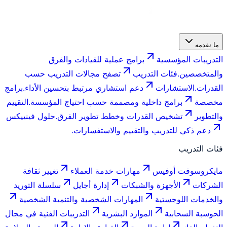
ما نقدمه
التدريبات المؤسسية
برامج عملية للقيادات والفرق
والمتخصصين.
فئات التدريب
تصفح مجالات التدريب حسب
القدرات.
الاستشارات
دعم استشاري مرتبط بتحسين الأداء.
برامج
مخصصة
برامج داخلية ومصممة حسب احتياج المؤسسة.
التقييم
والتطوير
تشخيص القدرات وخطط تطوير الفرق.
حلول فينييكس
دعم ذكي للتدريب والتقييم والاستفسارات.
فئات التدريب
مايكروسوفت أوفيس
مهارات خدمة العملاء
تغيير ثقافة
الشركات
الأجهزة والشبكات
إدارة أجايل
سلسلة التوريد
والخدمات اللوجستية
المهارات الشخصية والتنمية الشخصية
الحوسبة السحابية
الموارد البشرية
التدريبات الفنية في مجال