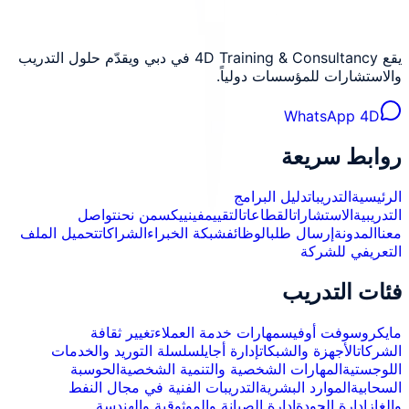
يقع 4D Training & Consultancy في دبي ويقدّم حلول التدريب
والاستشارات للمؤسسات دولياً.
WhatsApp 4D
روابط سريعة
الرئيسية
التدريبات
دليل البرامج
التدريبية
الاستشارات
القطاعات
التقييم
فينييكس
من نحن
تواصل
معنا
المدونة
إرسال طلب
الوظائف
شبكة الخبراء
الشراكات
تحميل الملف
التعريفي للشركة
فئات التدريب
مايكروسوفت أوفيس
مهارات خدمة العملاء
تغيير ثقافة
الشركات
الأجهزة والشبكات
إدارة أجايل
سلسلة التوريد والخدمات
اللوجستية
المهارات الشخصية والتنمية الشخصية
الحوسبة
السحابية
الموارد البشرية
التدريبات الفنية في مجال النفط
والغاز
إدارة الجودة
إدارة الصيانة والموثوقية والهندسة