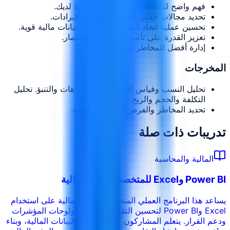
فهم واضح لنقاط القوة والضعف المالية لديك.
تحديد مجالات خفض التكاليف وتعزيز الإيرادات.
تحسين عملية اتخاذ القرارات بناءً على بيانات مالية قوية.
تعزيز القدرة على تأمين التمويل والاستثمار.
إدارة أفضل للمخاطر المالية.
المخرجات
تحليل النسب وقياس الأداء. تحليل الاتجاهات والتنبؤ. تحليل
التكلفة والحجم والربح (CVP).
تحديد المخاطر والفرص المالية الرئيسية.
تدريبات ذات صلة
المالية والمحاسبة
Power BI وExcel للمتخصصين في المالية
يساعد هذا البرنامج العملي المتخصصين في المالية على استخدام
Excel وPower BI لتحسين التقارير والتحليل ولوحات المؤشرات
ودعم القرار. يتعلم المشاركون كيفية تنظيف البيانات المالية، وبناء