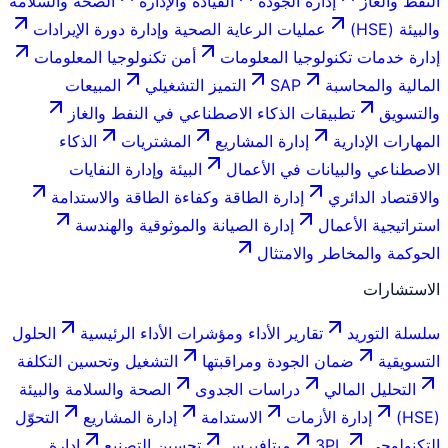
النفط والغاز
إدارة الجودة
القيادة والإدارة
الصحة والسلامة
والبيئة (HSE)
عمليات الرعاية الصحية وإدارة دورة الإيرادات
إدارة خدمات تكنولوجيا المعلومات
أمن تكنولوجيا المعلومات
المالية والمحاسبة
SAP
التميز التشغيلي
المبيعات
والتسويق
تطبيقات الذكاء الاصطناعي في النفط والغاز
المهارات الإدارية
إدارة المشاريع
المشتريات
الذكاء
الاصطناعي والبيانات في الأعمال
البيئة وإدارة النفايات
والاقتصاد الدائري
إدارة الطاقة وكفاءة الطاقة والاستدامة
استراتيجية الأعمال
إدارة الصيانة والموثوقية والهندسة
الحوكمة والمخاطر والامتثال
الاستشارات
سلسلة التوريد
تقارير الأداء ومؤشرات الأداء الرئيسية
الحلول
التسويقية
ضمان الجودة ومراقبتها
التشغيل وتحسين التكلفة
التحليل المالي
دراسات الجدوى
الصحة والسلامة والبيئة
(HSE)
إدارة الأزمات
الاستدامة
إدارة المشاريع
التحوّل
التكنولوجي
3PL
ميتافيرس
تحسين التصنيع
إدارة