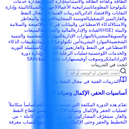
الطاقة وكفاءة الطاقة والاستدامة
إدارة المشاريع
إدارة خدمات
تكنولوجيا المعلومات
استراتيجية الأعمال
الأجهزة والشبكات
البيئة وإدارة
النفايات والاقتصاد الدائري
التدريبات الفنية في مجال النفط
والغاز
التميز التشغيلي
الحوسبة السحابية
الحوكمة والمخاطر
والامتثال
الذكاء الاصطناعي والبيانات في الأعمال
الصحة والسلامة
والبيئة (HSE)
القيادة والإدارة
المالية والمحاسبة
المبيعات
والتسويق
المشتريات
المهارات الإدارية
المهارات الشخصية والتنمية
الشخصية
الموارد البشرية
أمن تكنولوجيا المعلومات
تطبيقات الذكاء
الاصطناعي في النفط والغاز
تغيير ثقافة الشركات
سلسلة التوريد
والخدمات اللوجستية
عمليات الرعاية الصحية وإدارة دورة
الإيرادات
مايكروسوفت أوفيس
مهارات خدمة العملاء
SAP
ابحث في التدريبات
التدريبات الفنية في مجال النفط والغاز
أساسيات الحفر، الإكمال وصيانة الآبار
تقدّم هذه الدورة المكثفة التي تستمر خمسة أيام أساساً متكاملاً
لعمليات الحفر والإكمال وصيانة الآبار لمتخصصي قطاع النفط
والغاز. سيتعرّف المشاركون على دورة حياة البئر كاملة – من
التخطيط والحفر وحتى الإكمال والتدخلات – مع اكتساب معرفة
تقنية ومهارات عملية. تجمع الدورة بين المحاضرات التفاعلية،