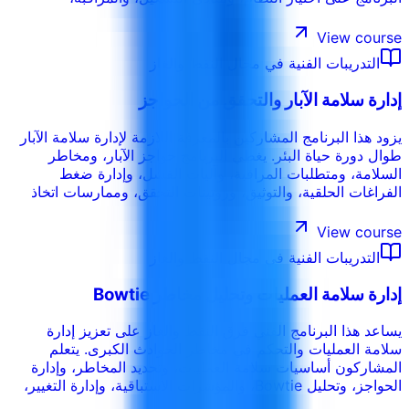
واستكشاف الأعطال، وأنماط الفشل، والتحسين، واتخاذ القرار
الميداني لضمان موثوقية الإنتاج.
View course
التدريبات الفنية في مجال النفط والغاز
إدارة سلامة الآبار والتحقق من الحواجز
يزود هذا البرنامج المشاركين بالمعرفة اللازمة لإدارة سلامة الآبار
طوال دورة حياة البئر. يغطي البرنامج حواجز الآبار، ومخاطر
السلامة، ومتطلبات المراقبة، وآليات الفشل، وإدارة ضغط
الفراغات الحلقية، والتوثيق، وروتينات التحقق، وممارسات اتخاذ
القرار التي تدعم التشغيل الآمن والمتوافق.
View course
التدريبات الفنية في مجال النفط والغاز
إدارة سلامة العمليات وتحليل مخاطر Bowtie
يساعد هذا البرنامج الفني فرق النفط والغاز على تعزيز إدارة
سلامة العمليات والتحكم في مخاطر الحوادث الكبرى. يتعلم
المشاركون أساسيات سلامة العمليات، وتحديد المخاطر، وإدارة
الحواجز، وتحليل Bowtie، والمؤشرات الاستباقية، وإدارة التغيير،
والتعلم من الحوادث، والضوابط العملية للعمليات عالية الخطورة.