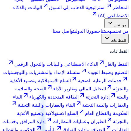
المخاطر
استراتيجية الذهاب إلى السوق
البيانات والذكاء
الاصطناعي (AI)
من نحن
من نحن
منهجيتنا
حضورنا الدولي
تواصل معنا
القطاعات
القطاعات
النفط والغاز
الذكاء الاصطناعي والبيانات والتحول الرقمي
التصنيع وضبط الجودة
سلسلة الإمداد والمشتريات واللوجستيات
خدمات الرعاية الصحية
السلع الاستهلاكية وتصنيع الأغذية
والتجزئة
التحليل المالي وتقارير الأداء
الصحة والسلامة
والبيئة
إدارة التجزئة
الطاقة المتجددة والكهرباء
البناء
والعقارات والبنية التحتية
البناء والعقارات والبنية التحتية
الحكومة والقطاع العام
السلع الاستهلاكية وتصنيع الأغذية
والتجزئة
الطيران وعمليات المطارات
إدارة المرافق وخدمات
العقارات
الضيافة وإدارة الفنادق
التأمين
الحكومة والقطاع