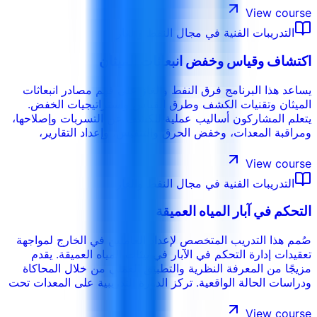
View course
التدريبات الفنية في مجال النفط والغاز
اكتشاف وقياس وخفض انبعاثات الميثان
يساعد هذا البرنامج فرق النفط والغاز على فهم مصادر انبعاثات
الميثان وتقنيات الكشف وطرق القياس واستراتيجيات الخفض.
يتعلم المشاركون أساليب عملية للكشف عن التسربات وإصلاحها،
ومراقبة المعدات، وخفض الحرق والتنفيس، وإعداد التقارير،
والتحسين المستمر لأداء الميثان.
View course
التدريبات الفنية في مجال النفط والغاز
التحكم في آبار المياه العميقة
صُمم هذا التدريب المتخصص لإعداد العاملين في الخارج لمواجهة
تعقيدات إدارة التحكم في الآبار في بيئات المياه العميقة. يقدم
مزيجًا من المعرفة النظرية والتطبيق العملي من خلال المحاكاة
ودراسات الحالة الواقعية. تركز الدورة التدريبية على المعدات تحت
سطح البحر، والتحكم المتقدم في الضغط، وإدارة المخاطر،
وإجراءات الطوارئ - وهي مجالات رئيسية مطلوبة لاجتياز اختبارات
View course