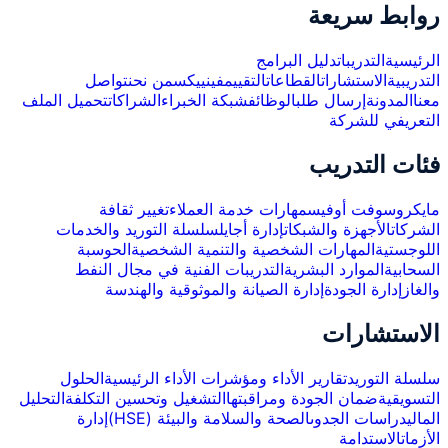
روابط سريعة
الرئيسية
التدريبات
دليل البرامج
التدريبية
الاستشارات
القطاعات
التقييم
فينييكس
من نحن
تواصل
معنا
المدونة
إرسال طلب
الوظائف
شبكة الخبراء
الشراكات
تحميل الملف
التعريفي للشركة
فئات التدريب
مايكروسوفت أوفيس
مهارات خدمة العملاء
تغيير ثقافة
الشركات
الأجهزة والشبكات
إدارة أجايل
سلسلة التوريد والخدمات
اللوجستية
المهارات الشخصية والتنمية الشخصية
الحوسبة
السحابية
الموارد البشرية
التدريبات الفنية في مجال النفط
والغاز
إدارة الجودة
إدارة الصيانة والموثوقية والهندسة
الاستشارات
سلسلة التوريد
تقارير الأداء ومؤشرات الأداء الرئيسية
الحلول
التسويقية
ضمان الجودة ومراقبتها
التشغيل وتحسين التكلفة
التحليل
المالي
دراسات الجدوى
الصحة والسلامة والبيئة (HSE)
إدارة
الأزمات
الاستدامة