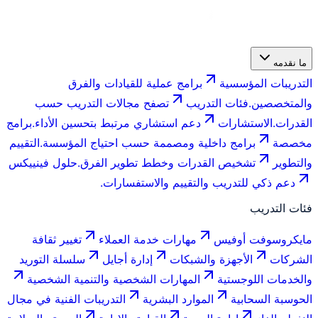
ما نقدمه
التدريبات المؤسسية
برامج عملية للقيادات والفرق
والمتخصصين.
فئات التدريب
تصفح مجالات التدريب حسب
القدرات.
الاستشارات
دعم استشاري مرتبط بتحسين الأداء.
برامج
مخصصة
برامج داخلية ومصممة حسب احتياج المؤسسة.
التقييم
والتطوير
تشخيص القدرات وخطط تطوير الفرق.
حلول فينييكس
دعم ذكي للتدريب والتقييم والاستفسارات.
فئات التدريب
مايكروسوفت أوفيس
مهارات خدمة العملاء
تغيير ثقافة
الشركات
الأجهزة والشبكات
إدارة أجايل
سلسلة التوريد
والخدمات اللوجستية
المهارات الشخصية والتنمية الشخصية
الحوسبة السحابية
الموارد البشرية
التدريبات الفنية في مجال