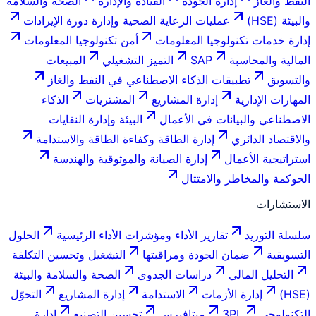
النفط والغاز
إدارة الجودة
القيادة والإدارة
الصحة والسلامة
والبيئة (HSE)
عمليات الرعاية الصحية وإدارة دورة الإيرادات
إدارة خدمات تكنولوجيا المعلومات
أمن تكنولوجيا المعلومات
المالية والمحاسبة
SAP
التميز التشغيلي
المبيعات
والتسويق
تطبيقات الذكاء الاصطناعي في النفط والغاز
المهارات الإدارية
إدارة المشاريع
المشتريات
الذكاء
الاصطناعي والبيانات في الأعمال
البيئة وإدارة النفايات
والاقتصاد الدائري
إدارة الطاقة وكفاءة الطاقة والاستدامة
استراتيجية الأعمال
إدارة الصيانة والموثوقية والهندسة
الحوكمة والمخاطر والامتثال
الاستشارات
سلسلة التوريد
تقارير الأداء ومؤشرات الأداء الرئيسية
الحلول
التسويقية
ضمان الجودة ومراقبتها
التشغيل وتحسين التكلفة
التحليل المالي
دراسات الجدوى
الصحة والسلامة والبيئة
(HSE)
إدارة الأزمات
الاستدامة
إدارة المشاريع
التحوّل
التكنولوجي
3PL
ميتافيرس
تحسين التصنيع
إدارة