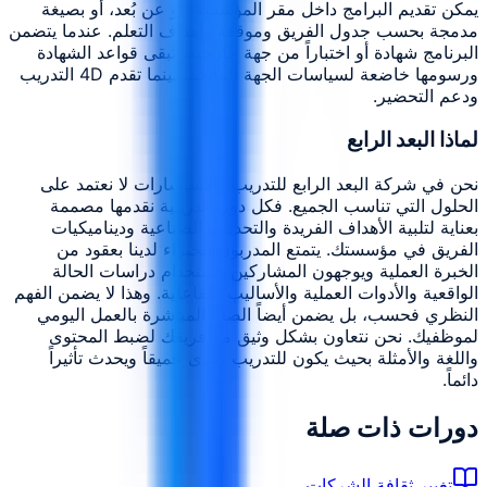
يمكن تقديم البرامج داخل مقر المؤسسة، أو عن بُعد، أو بصيغة
مدمجة بحسب جدول الفريق وموقعه وأهداف التعلم. عندما يتضمن
البرنامج شهادة أو اختباراً من جهة خارجية، تبقى قواعد الشهادة
ورسومها خاضعة لسياسات الجهة المانحة، بينما تقدم 4D التدريب
ودعم التحضير.
لماذا البعد الرابع
نحن في شركة البعد الرابع للتدريب والاستشارات لا نعتمد على
الحلول التي تناسب الجميع. فكل دورة تدريبية نقدمها مصممة
بعناية لتلبية الأهداف الفريدة والتحديات الصناعية وديناميكيات
الفريق في مؤسستك. يتمتع المدربون الخبراء لدينا بعقود من
الخبرة العملية ويوجهون المشاركين باستخدام دراسات الحالة
الواقعية والأدوات العملية والأساليب التفاعلية. وهذا لا يضمن الفهم
النظري فحسب، بل يضمن أيضاً الصلة المباشرة بالعمل اليومي
لموظفيك. نحن نتعاون بشكل وثيق مع فريقك لضبط المحتوى
واللغة والأمثلة بحيث يكون للتدريب صدى عميقاً ويحدث تأثيراً
دائماً.
دورات ذات صلة
تغيير ثقافة الشركات