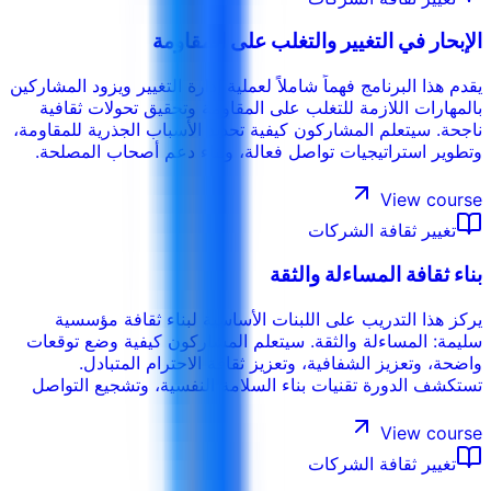
الإبحار في التغيير والتغلب على المقاومة
يقدم هذا البرنامج فهماً شاملاً لعملية إدارة التغيير ويزود المشاركين
بالمهارات اللازمة للتغلب على المقاومة وتحقيق تحولات ثقافية
ناجحة. سيتعلم المشاركون كيفية تحديد الأسباب الجذرية للمقاومة،
وتطوير استراتيجيات تواصل فعالة، وبناء دعم أصحاب المصلحة.
تستكشف الدورة تقنيات لخلق شعور بالإلحاح، وتعزيز ثقافة
المرونة، وتمكين الموظفين من تبني التغيير. سيكتسب المشاركون
View course
أدوات عملية لإدارة التحولات وضمان استدامة مبادرات التغيير
تغيير ثقافة الشركات
الثقافي.
بناء ثقافة المساءلة والثقة
يركز هذا التدريب على اللبنات الأساسية لبناء ثقافة مؤسسية
سليمة: المساءلة والثقة. سيتعلم المشاركون كيفية وضع توقعات
واضحة، وتعزيز الشفافية، وتعزيز ثقافة الاحترام المتبادل.
تستكشف الدورة تقنيات بناء السلامة النفسية، وتشجيع التواصل
المفتوح، وخلق بيئة عمل يشعر فيها الأفراد بالراحة في المخاطرة
والتعلم من الأخطاء. سيكتسب المشاركون استراتيجيات عملية
View course
لتحميل أنفسهم والآخرين المسؤولية، مع تعزيز الشعور القوي
تغيير ثقافة الشركات
بالثقة والتعاون.