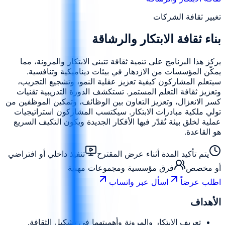
تغيير ثقافة الشركات
بناء ثقافة الابتكار والرشاقة
يركز هذا البرنامج على تنمية ثقافة تتبنى الابتكار والمرونة، مما
يمكّن المؤسسات من الازدهار في بيئات ديناميكية وتنافسية.
سيتعلم المشاركون كيفية تعزيز عقلية النمو، وتشجيع التجريب،
وتعزيز ثقافة التعلم المستمر. تستكشف الدورة التدريبية تقنيات
كسر الانعزال، وتعزيز التعاون بين الوظائف، وتمكين الموظفين من
تولي ملكية مبادرات الابتكار. سيكتسب المشاركون استراتيجيات
عملية لخلق بيئة تُقدّر فيها الأفكار الجديدة ويكون التكيف السريع
هو القاعدة.
يتم تأكيد المدة أثناء عرض المقترح
تنفيذ داخلي أو افتراضي
أو مخصص
فرق مؤسسية ومجموعات مهنية
اطلب عرضاً
اسأل عبر واتساب
الأهداف
تعريف الابتكار والمرونة وأهميتهما في تشكيل الثقافة.