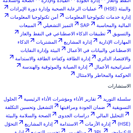
النفط والغاز
إدارة الجودة
القيادة والإدارة
الصحة والسلامة
والبيئة (HSE)
عمليات الرعاية الصحية وإدارة دورة الإيرادات
إدارة خدمات تكنولوجيا المعلومات
أمن تكنولوجيا المعلومات
المالية والمحاسبة
SAP
التميز التشغيلي
المبيعات
والتسويق
تطبيقات الذكاء الاصطناعي في النفط والغاز
المهارات الإدارية
إدارة المشاريع
المشتريات
الذكاء
الاصطناعي والبيانات في الأعمال
البيئة وإدارة النفايات
والاقتصاد الدائري
إدارة الطاقة وكفاءة الطاقة والاستدامة
استراتيجية الأعمال
إدارة الصيانة والموثوقية والهندسة
الحوكمة والمخاطر والامتثال
الاستشارات
سلسلة التوريد
تقارير الأداء ومؤشرات الأداء الرئيسية
الحلول
التسويقية
ضمان الجودة ومراقبتها
التشغيل وتحسين التكلفة
التحليل المالي
دراسات الجدوى
الصحة والسلامة والبيئة
(HSE)
إدارة الأزمات
الاستدامة
إدارة المشاريع
التحوّل
التكنولوجي
3PL
ميتافيرس
تحسين التصنيع
إدارة