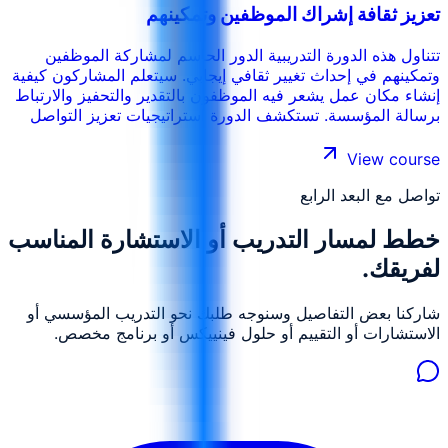
تعزيز ثقافة إشراك الموظفين وتمكينهم
تتناول هذه الدورة التدريبية الدور الحاسم لمشاركة الموظفين
وتمكينهم في إحداث تغيير ثقافي إيجابي. سيتعلم المشاركون كيفية
إنشاء مكان عمل يشعر فيه الموظفون بالتقدير والتحفيز والارتباط
برسالة المؤسسة. تستكشف الدورة استراتيجيات تعزيز التواصل
وتوفير فرص للتطوير المهني وتعزيز الشعور بالانتماء. سيكتسب
المشاركون تقنيات عملية لتمكين الموظفين من أخذ زمام المبادرة
View course
والمساهمة بأفكارهم وقيادة التغيير الإيجابي من الداخل.
تواصل مع البعد الرابع
خطط لمسار التدريب أو الاستشارة المناسب
لفريقك.
شاركنا بعض التفاصيل وسنوجه طلبك نحو التدريب المؤسسي أو
الاستشارات أو التقييم أو حلول فينييكس أو برنامج مخصص.