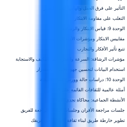
التأثير على فرق العمل وإلهامها لتبني التغيير
التغلب على مقاومة الابتكار
الوحدة 9: قياس الابتكار والرشاقة
مقاييس الابتكار ومؤشرات الأداء الرئيسية
تتبع تأثير الأفكار والتجارب
مؤشرات الرشاقة: السرعة والقدرة على التكيف والاستجابة
استخدام البيانات لتحسين جهود الابتكار باستمرار
الوحدة 10: دراسات حالة وورش عمل تطبيقية
أمثلة عالمية للثقافات القائمة على الابتكار
الأنشطة الجماعية: محاكاة تحدي الابتكار
جلسات مراجعة الأقران وجلسات التغذية الراجعة للفريق
تطوير خارطة طريق لبناء ثقافة الابتكار لدى فريقك