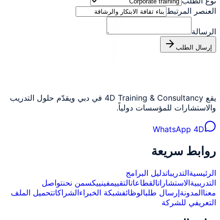
نوع الطلب
العنصر المرتبط
الرسالة
إرسال الطلب
يقع 4D Training & Consultancy في دبي ويقدّم حلول التدريب
والاستشارات للمؤسسات دولياً.
WhatsApp 4D
روابط سريعة
الرئيسية
التدريبات
دليل البرامج
التدريبية
الاستشارات
القطاعات
التقييم
فينييكس
من نحن
تواصل
معنا
المدونة
إرسال طلب
الوظائف
شبكة الخبراء
الشراكات
تحميل الملف
التعريفي للشركة