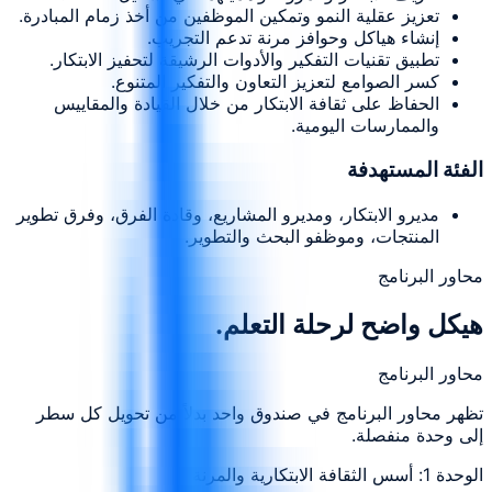
تعزيز عقلية النمو وتمكين الموظفين من أخذ زمام المبادرة.
إنشاء هياكل وحوافز مرنة تدعم التجريب.
تطبيق تقنيات التفكير والأدوات الرشيقة لتحفيز الابتكار.
كسر الصوامع لتعزيز التعاون والتفكير المتنوع.
الحفاظ على ثقافة الابتكار من خلال القيادة والمقاييس
والممارسات اليومية.
الفئة المستهدفة
مديرو الابتكار، ومديرو المشاريع، وقادة الفرق، وفرق تطوير
المنتجات، وموظفو البحث والتطوير.
محاور البرنامج
هيكل واضح لرحلة التعلم.
محاور البرنامج
تظهر محاور البرنامج في صندوق واحد بدلاً من تحويل كل سطر
إلى وحدة منفصلة.
الوحدة 1: أسس الثقافة الابتكارية والمرنة