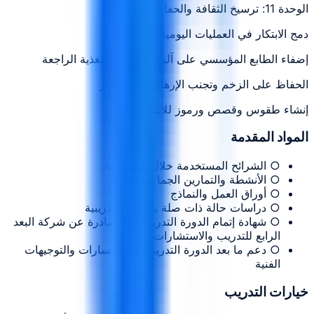
الوحدة 11: ترسيخ الثقافة والحفاظ عليها
دمج الابتكار في العمليات اليومية
إضفاء الطابع المؤسسي على آليات التعلم والتغذية الراجعة
الحفاظ على الزخم وتجنب الإرهاق من الابتكار
إنشاء طقوس وقصص ورموز للابتكار
المواد المقدمة
○ الشرائح المستخدمة خلال الجلسات
○ الأنشطة والتمارين الجماعية
○ أوراق العمل والنماذج
○ دراسات حالة ذات صلة بالدورة التدريبية
○ شهادة إتمام الدورة التدريبية 4D صادرة عن شركة البعد
الرابع للتدريب والاستشارات
○ دعم ما بعد الدورة التدريبية للاستفسارات والتوجيهات
الفنية
خيارات التدريب