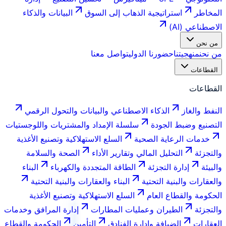
المخاطر
استراتيجية الذهاب إلى السوق
البيانات والذكاء
الاصطناعي (AI)
من نحن
من نحن
منهجيتنا
حضورنا الدولي
تواصل معنا
القطاعات
القطاعات
النفط والغاز
الذكاء الاصطناعي والبيانات والتحول الرقمي
التصنيع وضبط الجودة
سلسلة الإمداد والمشتريات واللوجستيات
خدمات الرعاية الصحية
السلع الاستهلاكية وتصنيع الأغذية
والتجزئة
التحليل المالي وتقارير الأداء
الصحة والسلامة
والبيئة
إدارة التجزئة
الطاقة المتجددة والكهرباء
البناء
والعقارات والبنية التحتية
البناء والعقارات والبنية التحتية
الحكومة والقطاع العام
السلع الاستهلاكية وتصنيع الأغذية
والتجزئة
الطيران وعمليات المطارات
إدارة المرافق وخدمات
العقارات
الضيافة وإدارة الفنادق
التأمين
الحكومة والقطاع