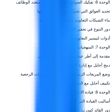
الوحدة 6: تفكيك الصوامع من أجل التعاون متعدد الوظائف
تحديد العوائق التي تحول دون التعاون وإزالتها
بناء الشبكات التعاونية ومجتمعات الممارسة
دور التنوع في تحفيز الابتكار
أدوات لتيسير التعاون بين الإدارات
الوحدة 7: المنهجيات الرشيقة في العمل
مقدمة إلى أطر عمل سكرم وكانبان وسافي
دمج أجايل مع إدارة الابتكار
وضع المربعات الزمنية، والوقوف، والمنظورات الرجعية
تكييف أجايل مع البيئات غير التقنية
الوحدة 8: قيادة الابتكار والتغيير الرشيق
أساليب القيادة التي تعزز الإبداع والمرونة
دور القائد كمدرب وعامل تمكين