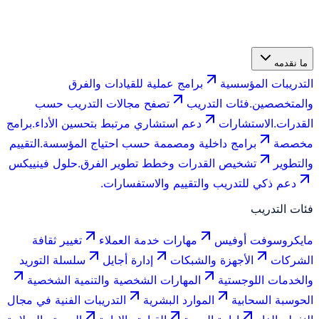
ما نقدمه
التدريبات المؤسسية
برامج عملية للقيادات والفرق
والمتخصصين.
فئات التدريب
تصفح مجالات التدريب حسب
القدرات.
الاستشارات
دعم استشاري مرتبط بتحسين الأداء.
برامج
مخصصة
برامج داخلية ومصممة حسب احتياج المؤسسة.
التقييم
والتطوير
تشخيص القدرات وخطط تطوير الفرق.
حلول فينييكس
دعم ذكي للتدريب والتقييم والاستفسارات.
فئات التدريب
مايكروسوفت أوفيس
مهارات خدمة العملاء
تغيير ثقافة
الشركات
الأجهزة والشبكات
إدارة أجايل
سلسلة التوريد
والخدمات اللوجستية
المهارات الشخصية والتنمية الشخصية
الحوسبة السحابية
الموارد البشرية
التدريبات الفنية في مجال