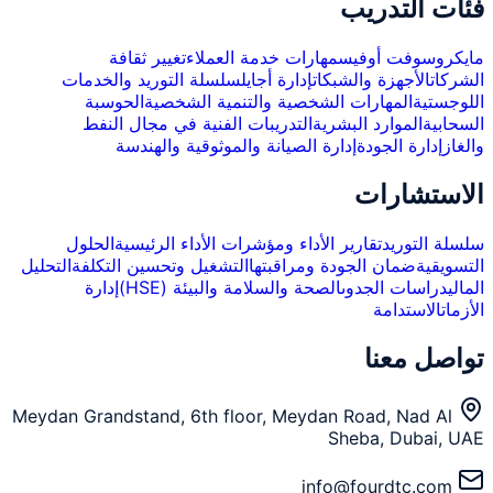
فئات التدريب
مايكروسوفت أوفيس
مهارات خدمة العملاء
تغيير ثقافة
الشركات
الأجهزة والشبكات
إدارة أجايل
سلسلة التوريد والخدمات
اللوجستية
المهارات الشخصية والتنمية الشخصية
الحوسبة
السحابية
الموارد البشرية
التدريبات الفنية في مجال النفط
والغاز
إدارة الجودة
إدارة الصيانة والموثوقية والهندسة
الاستشارات
سلسلة التوريد
تقارير الأداء ومؤشرات الأداء الرئيسية
الحلول
التسويقية
ضمان الجودة ومراقبتها
التشغيل وتحسين التكلفة
التحليل
المالي
دراسات الجدوى
الصحة والسلامة والبيئة (HSE)
إدارة
الأزمات
الاستدامة
تواصل معنا
Meydan Grandstand, 6th floor, Meydan Road, Nad Al
Sheba, Dubai, UAE
info@fourdtc.com