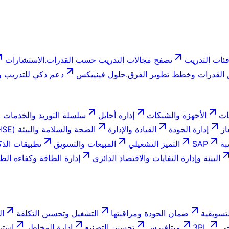
ئات التدريب
تصفح مجالات التدريب حسب القدرات.
الاستشارات
لقدرات وخطط تطوير الفرق.
حلول فينييكس
دعم ذكي للتدريب وا
ات
الأجهزة والشبكات
إدارة أجايل
سلسلة التوريد والخدمات ا
از
إدارة الجودة
القيادة والإدارة
الصحة والسلامة والبيئة (HSE)
بة
SAP
التميز التشغيلي
المبيعات والتسويق
تطبيقات الذك
البيئة وإدارة النفايات والاقتصاد الدائري
إدارة الطاقة وكفاءة الط
تسويقية
ضمان الجودة ومراقبتها
التشغيل وتحسين التكلفة
ال
جي
3PL
ميتافيرس
تحسين التصنيع
إدارة المخاطر
استر