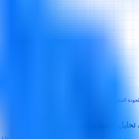
FMEA، 8D، تحليل الأسباب الجذرية)