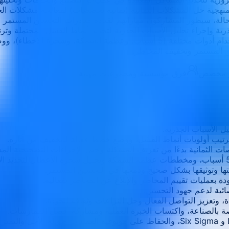
نهجية حل المشكلات الثمانية (ثمانية تخصصات) لمعالجة مشكلات الجو
الة، سيطور المشاركون مهاراتهم لقيادة مبادرات التحسين المستمر وت
المعقدة واحتوائها وحلها، وإجراء تحليل متقدم للأسباب الجذرية باستخدام أدوات مخ
ن المستمر وتخفيف المخاطر.
أو مخصص
فرق مؤسسية ومجموعات مهنية
ة بعمليات تقييم المخاطر والإبلاغ عن المخاطر بفعالية.
ائية لدعم جهود التحسين.
 وتعزيز التواصل الفعال وحل النزاعات وثقافة الجودة.