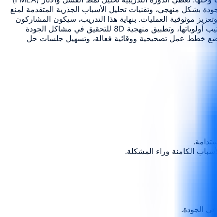
دة بشكل منهجي، وتقنيات تحليل الأسباب الجذرية المتقدمة لمنع
عزيز موثوقية العمليات. بنهاية هذا التدريب، سيكون المشاركون
قادرين على: فهم مبادئ وتطبيقات FMEA و8D وتحليل الأسباب الجذرية وإجراء تحليل الأسباب الجذرية لتحديد أنماط الفشل المحتملة وترتيب أولوياتها، وتطبيق منهجية 8D للتحقيق في مشاكل الجودة
تلفة (5 أسباب، وعظمة السمكة، وشجرة الأخطاء)، ووضع خطط عمل تصحيحية ووقائية فعالة، وتسهيل جلسات حل