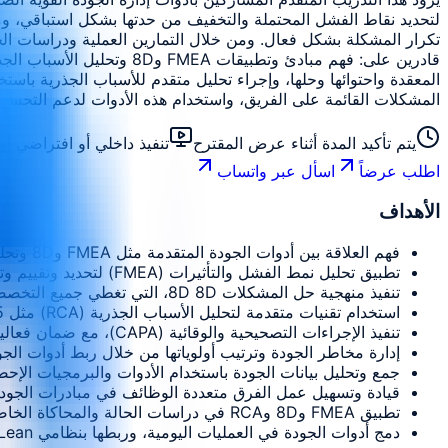
لتحديد نقاط الفشل المحتملة والتخفيف من حدتها بشكل استباقي، وم
تكرار المشكلة بشكل فعال. ومن خلال التمارين العملية ودراسات الح
المشكلات القائمة على الفريق، واستخدام هذه الأدوات لدعم التحسي
يتم تأكيد المدة أثناء عرض المقترح
تنفيذ داخلي أو افتراضي 
اطلب عرضاً
اسأل عبر واتساب
الأهداف
فهم العلاقة بين أدوات الجودة المتقدمة مثل FMEA و8D وتحليل الأسباب الجذرية.
تطبيق تحليل نمط الفشل والتأثيرات (FMEA) لتحديد وتقييم وترتيب أولويات أنماط الفشل، ووضع خطط فعالة للتخفيف من آثاره.
تنفيذ منهجية حل المشكلات 8D 8D، التي تغطي جميع التخصصات الثمانية بدءًا من تعريف المشكلة وحتى الإجراءات التصحيحية المستدامة.
استخدام تقنيات متقدمة لتحليل الأسباب الجذرية (RCA) مثل 5 أسباب، ومخططات عظمة السمكة وتحليل شجرة الأعطال لتحديد الأسباب الكامنة وراء المشكلة.
تنفيذ الإجراءات التصحيحية والوقائية (CAPA)، مع ضمان فعاليتها وتوثيقها بشكل صحيح ودمجها في التحسين المستمر.
إدارة مخاطر الجودة وترتيب أولوياتها من خلال ربط أدوات الجود
جمع وتحليل بيانات الجودة باستخدام الأدوات والبرمجيات الإحص
قيادة وتسهيل عمل الفرق متعددة الوظائف في مبادرات الجودة،
تطبيق FMEA و8D وRCA في دراسات الحالة والمحاكاة الخاصة بالصناعة، واكتساب الخبرة العملية ومشاركة أفضل الممارسات.
دمج أدوات الجودة في العمليات اليومية، وربطها بنظامي Lean و Six Sigma، والحفاظ على موثوقية العمليات طويلة الأجل والتميز في الجودة.