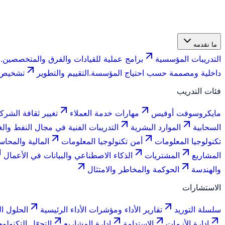
ما نقدمه
التدريبات المؤسسية
برامج عملية للقيادات والفرق والمتخصصين.
ف
داخلية ومصممة حسب احتياج المؤسسة.
التقييم والتطوير
تشخيص ا
فئات التدريب
مايكروسوفت أوفيس
مهارات خدمة العملاء
تغيير ثقافة الشرك
السحابية
الموارد البشرية
التدريبات الفنية في مجال النفط والغ
تكنولوجيا المعلومات
أمن تكنولوجيا المعلومات
المالية والمحاس
المشاريع
المشتريات
الذكاء الاصطناعي والبيانات في الأعمال
والهندسة
الحوكمة والمخاطر والامتثال
الاستشارات
سلسلة التوريد
تقارير الأداء ومؤشرات الأداء الرئيسية
الحلول ال
إدارة الأزمات
الاستدامة
إدارة المشاريع
التحوّل التكنولو