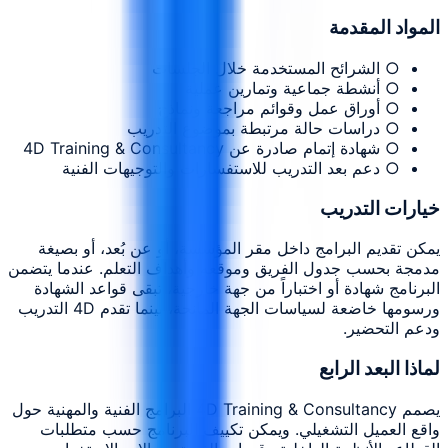
المواد المقدمة
○ الشرائح المستخدمة خلال الجلسات
○ أنشطة جماعية وتمارين عملية
○ أوراق عمل وقوائم مراجعة ونماذج
○ دراسات حالة مرتبطة بموضوع التدريب
○ شهادة إتمام صادرة عن 4D Training & Consultancy
○ دعم بعد التدريب للاستفسارات والتوجيهات الفنية
خيارات التدريب
يمكن تقديم البرامج داخل مقر المؤسسة، أو عن بُعد، أو بصيغة
مدمجة بحسب جدول الفريق وموقعه وأهداف التعلم. عندما يتضمن
البرنامج شهادة أو اختباراً من جهة خارجية، تبقى قواعد الشهادة
ورسومها خاضعة لسياسات الجهة المانحة، بينما تقدم 4D التدريب
ودعم التحضير.
لماذا البعد الرابع
يصمم 4D Training & Consultancy البرامج الفنية والمهنية حول
واقع العميل التشغيلي. ويمكن تكييف البرنامج حسب متطلبات