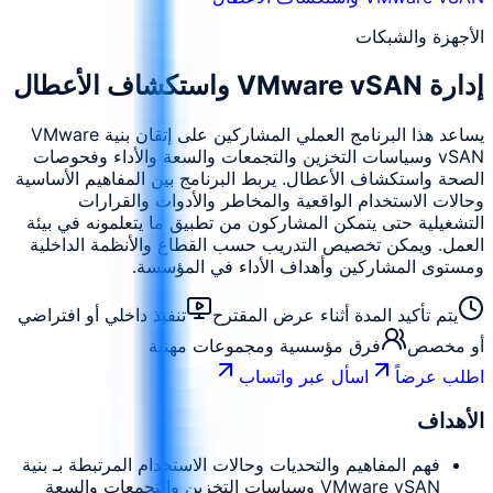
الأجهزة والشبكات
إدارة VMware vSAN واستكشاف الأعطال
يساعد هذا البرنامج العملي المشاركين على إتقان بنية VMware
vSAN وسياسات التخزين والتجمعات والسعة والأداء وفحوصات
الصحة واستكشاف الأعطال. يربط البرنامج بين المفاهيم الأساسية
وحالات الاستخدام الواقعية والمخاطر والأدوات والقرارات
التشغيلية حتى يتمكن المشاركون من تطبيق ما يتعلمونه في بيئة
العمل. ويمكن تخصيص التدريب حسب القطاع والأنظمة الداخلية
ومستوى المشاركين وأهداف الأداء في المؤسسة.
يتم تأكيد المدة أثناء عرض المقترح
تنفيذ داخلي أو افتراضي
أو مخصص
فرق مؤسسية ومجموعات مهنية
اطلب عرضاً
اسأل عبر واتساب
الأهداف
فهم المفاهيم والتحديات وحالات الاستخدام المرتبطة بـ بنية
VMware vSAN وسياسات التخزين والتجمعات والسعة