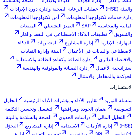
النفط والغاز
إدارة الجودة
القيادة والإدارة
الصحة والسلامة
والبيئة (HSE)
عمليات الرعاية الصحية وإدارة دورة الإيرادات
إدارة خدمات تكنولوجيا المعلومات
أمن تكنولوجيا المعلومات
المالية والمحاسبة
SAP
التميز التشغيلي
المبيعات
والتسويق
تطبيقات الذكاء الاصطناعي في النفط والغاز
المهارات الإدارية
إدارة المشاريع
المشتريات
الذكاء
الاصطناعي والبيانات في الأعمال
البيئة وإدارة النفايات
والاقتصاد الدائري
إدارة الطاقة وكفاءة الطاقة والاستدامة
استراتيجية الأعمال
إدارة الصيانة والموثوقية والهندسة
الحوكمة والمخاطر والامتثال
الاستشارات
سلسلة التوريد
تقارير الأداء ومؤشرات الأداء الرئيسية
الحلول
التسويقية
ضمان الجودة ومراقبتها
التشغيل وتحسين التكلفة
التحليل المالي
دراسات الجدوى
الصحة والسلامة والبيئة
(HSE)
إدارة الأزمات
الاستدامة
إدارة المشاريع
التحوّل
التكنولوجي
3PL
ميتافيرس
تحسين التصنيع
إدارة