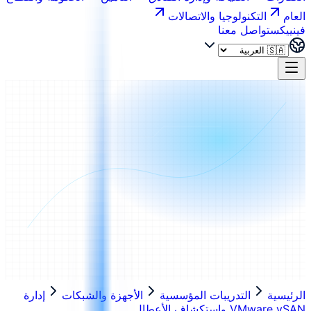
العام
التكنولوجيا والاتصالات
فينييكس
تواصل معنا
الرئيسية
التدريبات المؤسسية
الأجهزة والشبكات
إدارة
VMware vSAN واستكشاف الأعطال