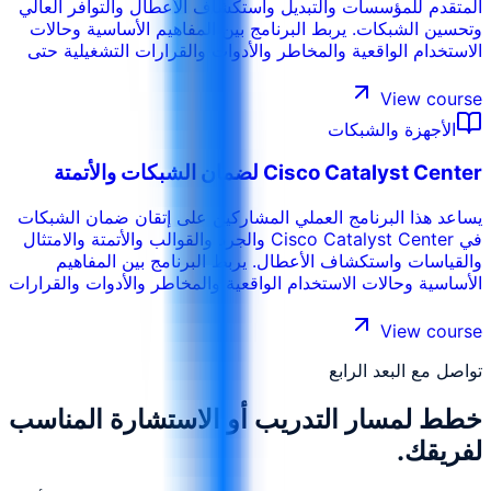
المتقدم للمؤسسات والتبديل واستكشاف الأعطال والتوافر العالي
وتحسين الشبكات. يربط البرنامج بين المفاهيم الأساسية وحالات
الاستخدام الواقعية والمخاطر والأدوات والقرارات التشغيلية حتى
يتمكن المشاركون من تطبيق ما يتعلمونه في بيئة العمل. ويمكن
تخصيص التدريب حسب القطاع والأنظمة الداخلية ومستوى
View course
المشاركين وأهداف الأداء في المؤسسة.
الأجهزة والشبكات
Cisco Catalyst Center لضمان الشبكات والأتمتة
يساعد هذا البرنامج العملي المشاركين على إتقان ضمان الشبكات
في Cisco Catalyst Center والجرد والقوالب والأتمتة والامتثال
والقياسات واستكشاف الأعطال. يربط البرنامج بين المفاهيم
الأساسية وحالات الاستخدام الواقعية والمخاطر والأدوات والقرارات
التشغيلية حتى يتمكن المشاركون من تطبيق ما يتعلمونه في بيئة
العمل. ويمكن تخصيص التدريب حسب القطاع والأنظمة الداخلية
View course
ومستوى المشاركين وأهداف الأداء في المؤسسة.
تواصل مع البعد الرابع
خطط لمسار التدريب أو الاستشارة المناسب
لفريقك.