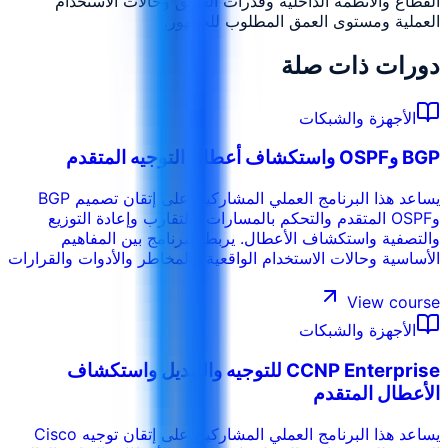
القطاع والأنظمة الداخلية وقدرات الفريق وحالات الاستخدام
العملية ومستوى العمق المطلوب للجمهور.
دورات ذات صلة
الأجهزة والشبكات
BGP وOSPF واستكشاف أعطال التوجيه المتقدم
يساعد هذا البرنامج العملي المشاركين على إتقان تصميم BGP
وOSPF المتقدم والتحكم بالمسارات والتقارب وإعادة التوزيع
والتصفية واستكشاف الأعطال. يربط البرنامج بين المفاهيم
الأساسية وحالات الاستخدام الواقعية والمخاطر والأدوات والقرارات
التشغيلية حتى يتمكن المشاركون من تطبيق ما يتعلمونه في بيئة
العمل. ويمكن تخصيص التدريب حسب القطاع والأنظمة الداخلية
View course
ومستوى المشاركين وأهداف الأداء في المؤسسة.
الأجهزة والشبكات
CCNP Enterprise للتوجيه والتبديل واستكشاف
الأعطال المتقدم
يساعد هذا البرنامج العملي المشاركين على إتقان توجيه Cisco