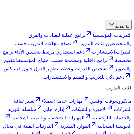
ما نقدمه
التدريبات المؤسسية
برامج عملية للقيادات والفرق
والمتخصصين.
فئات التدريب
تصفح مجالات التدريب حسب
القدرات.
الاستشارات
دعم استشاري مرتبط بتحسين الأداء.
برامج
مخصصة
برامج داخلية ومصممة حسب احتياج المؤسسة.
التقييم
والتطوير
تشخيص القدرات وخطط تطوير الفرق.
حلول فينييكس
دعم ذكي للتدريب والتقييم والاستفسارات.
فئات التدريب
مايكروسوفت أوفيس
مهارات خدمة العملاء
تغيير ثقافة
الشركات
الأجهزة والشبكات
إدارة أجايل
سلسلة التوريد
والخدمات اللوجستية
المهارات الشخصية والتنمية الشخصية
الحوسبة السحابية
الموارد البشرية
التدريبات الفنية في مجال