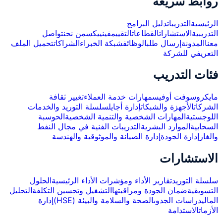
روابط سريعة
الرئيسية
التدريبات
دليل البرامج
التدريبية
الاستشارات
القطاعات
التقييم
فينييكس
من نحن
تواصل
معنا
المدونة
إرسال طلب
الوظائف
شبكة الخبراء
الشراكات
تحميل الملف
التعريفي للشركة
فئات التدريب
مايكروسوفت أوفيس
مهارات خدمة العملاء
تغيير ثقافة
الشركات
الأجهزة والشبكات
إدارة أجايل
سلسلة التوريد والخدمات
اللوجستية
المهارات الشخصية والتنمية الشخصية
الحوسبة
السحابية
الموارد البشرية
التدريبات الفنية في مجال النفط
والغاز
إدارة الجودة
إدارة الصيانة والموثوقية والهندسة
الاستشارات
سلسلة التوريد
تقارير الأداء ومؤشرات الأداء الرئيسية
الحلول
التسويقية
ضمان الجودة ومراقبتها
التشغيل وتحسين التكلفة
التحليل
المالي
دراسات الجدوى
الصحة والسلامة والبيئة (HSE)
إدارة
الأزمات
الاستدامة