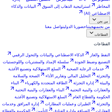
المخاطر
استراتيجية الذهاب إلى السوق
البيانات والذكاء
الاصطناعي (AI)
من نحن
من نحن
منهجيتنا
حضورنا الدولي
تواصل معنا
القطاعات
القطاعات
النفط والغاز
الذكاء الاصطناعي والبيانات والتحول الرقمي
التصنيع وضبط الجودة
سلسلة الإمداد والمشتريات واللوجستيات
خدمات الرعاية الصحية
السلع الاستهلاكية وتصنيع الأغذية
والتجزئة
التحليل المالي وتقارير الأداء
الصحة والسلامة
والبيئة
إدارة التجزئة
الطاقة المتجددة والكهرباء
البناء
والعقارات والبنية التحتية
البناء والعقارات والبنية التحتية
الحكومة والقطاع العام
السلع الاستهلاكية وتصنيع الأغذية
والتجزئة
الطيران وعمليات المطارات
إدارة المرافق وخدمات
العقارات
الضيافة وإدارة الفنادق
التأمين
الحكومة والقطاع