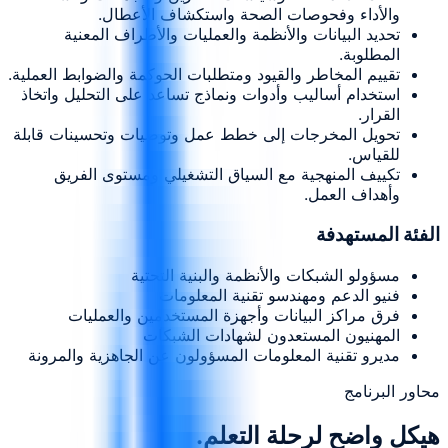
والأداء وفحوصات الصحة واستكشاف الأعطال.
تحديد البيانات والأنظمة والعمليات والأطراف المعنية
المطلوبة.
تقييم المخاطر والقيود ومتطلبات الحوكمة والضوابط العملية.
استخدام أساليب وأدوات ونماذج تساعد على التحليل واتخاذ
القرار.
تحويل المخرجات إلى خطط عمل وتوصيات وتحسينات قابلة
للقياس.
تكييف المنهجية مع السياق التشغيلي ومستوى الفريق
وأهداف العمل.
الفئة المستهدفة
مسؤولو الشبكات والأنظمة والبنية التحتية
فنيو الدعم ومهندسو تقنية المعلومات
فرق مراكز البيانات وأجهزة المستخدمين والعمليات
المهنيون المستعدون لشهادات الشبكات
مديرو تقنية المعلومات المسؤولون عن الجاهزية والمرونة
محاور البرنامج
هيكل واضح لرحلة التعلم.