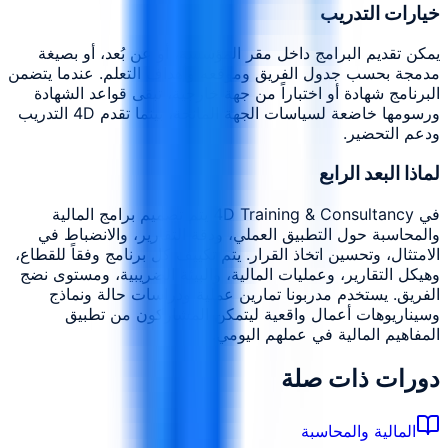
خيارات التدريب
يمكن تقديم البرامج داخل مقر المؤسسة، أو عن بُعد، أو بصيغة
مدمجة بحسب جدول الفريق وموقعه وأهداف التعلم. عندما يتضمن
البرنامج شهادة أو اختباراً من جهة خارجية، تبقى قواعد الشهادة
ورسومها خاضعة لسياسات الجهة المانحة، بينما تقدم 4D التدريب
ودعم التحضير.
لماذا البعد الرابع
في 4D Training & Consultancy يتم تصميم برامج المالية
والمحاسبة حول التطبيق العملي، ودقة التقارير، والانضباط في
الامتثال، وتحسين اتخاذ القرار. يتم تكييف كل برنامج وفقاً للقطاع،
وهيكل التقارير، وعمليات المالية، والبيئة الضريبية، ومستوى نضج
الفريق. يستخدم مدربونا تمارين عملية ودراسات حالة ونماذج
وسيناريوهات أعمال واقعية ليتمكن المشاركون من تطبيق
المفاهيم المالية في عملهم اليومي.
دورات ذات صلة
المالية والمحاسبة