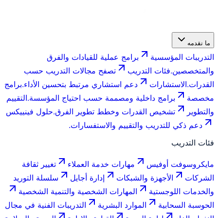
ما نقدمه
التدريبات المؤسسية
برامج عملية للقيادات والفرق
والمتخصصين.
فئات التدريب
تصفح مجالات التدريب حسب
القدرات.
الاستشارات
دعم استشاري مرتبط بتحسين الأداء.
برامج
مخصصة
برامج داخلية ومصممة حسب احتياج المؤسسة.
التقييم
والتطوير
تشخيص القدرات وخطط تطوير الفرق.
حلول فينييكس
دعم ذكي للتدريب والتقييم والاستفسارات.
فئات التدريب
مايكروسوفت أوفيس
مهارات خدمة العملاء
تغيير ثقافة
الشركات
الأجهزة والشبكات
إدارة أجايل
سلسلة التوريد
والخدمات اللوجستية
المهارات الشخصية والتنمية الشخصية
الحوسبة السحابية
الموارد البشرية
التدريبات الفنية في مجال