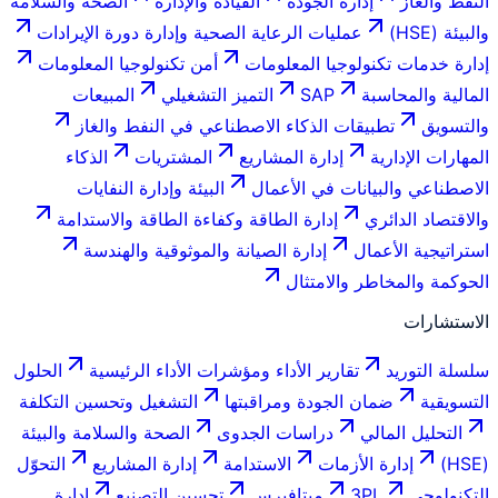
النفط والغاز
إدارة الجودة
القيادة والإدارة
الصحة والسلامة
والبيئة (HSE)
عمليات الرعاية الصحية وإدارة دورة الإيرادات
إدارة خدمات تكنولوجيا المعلومات
أمن تكنولوجيا المعلومات
المالية والمحاسبة
SAP
التميز التشغيلي
المبيعات
والتسويق
تطبيقات الذكاء الاصطناعي في النفط والغاز
المهارات الإدارية
إدارة المشاريع
المشتريات
الذكاء
الاصطناعي والبيانات في الأعمال
البيئة وإدارة النفايات
والاقتصاد الدائري
إدارة الطاقة وكفاءة الطاقة والاستدامة
استراتيجية الأعمال
إدارة الصيانة والموثوقية والهندسة
الحوكمة والمخاطر والامتثال
الاستشارات
سلسلة التوريد
تقارير الأداء ومؤشرات الأداء الرئيسية
الحلول
التسويقية
ضمان الجودة ومراقبتها
التشغيل وتحسين التكلفة
التحليل المالي
دراسات الجدوى
الصحة والسلامة والبيئة
(HSE)
إدارة الأزمات
الاستدامة
إدارة المشاريع
التحوّل
التكنولوجي
3PL
ميتافيرس
تحسين التصنيع
إدارة