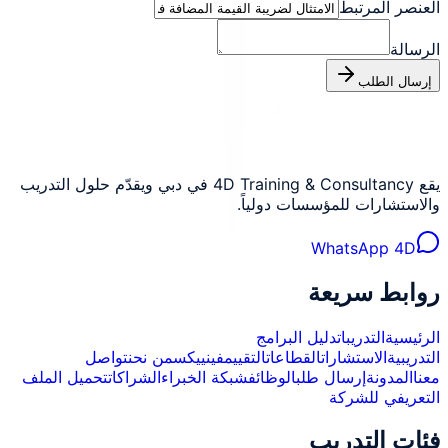
العنصر المرتبط
الرسالة
إرسال الطلب
يقع 4D Training & Consultancy في دبي ويقدّم حلول التدريب
والاستشارات للمؤسسات دولياً.
WhatsApp 4D
روابط سريعة
الرئيسية
التدريبات
دليل البرامج
التدريبية
الاستشارات
القطاعات
التقييم
فينييكس
من نحن
تواصل
معنا
المدونة
إرسال طلب
الوظائف
شبكة الخبراء
الشراكات
تحميل الملف
التعريفي للشركة
فئات التدريب