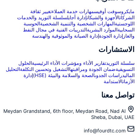
مايكروسوفت أوفيس
مهارات خدمة العملاء
تغيير ثقافة
الشركات
الأجهزة والشبكات
إدارة أجايل
سلسلة التوريد والخدمات
اللوجستية
المهارات الشخصية والتنمية الشخصية
الحوسبة
السحابية
الموارد البشرية
التدريبات الفنية في مجال النفط
والغاز
إدارة الجودة
إدارة الصيانة والموثوقية والهندسة
الاستشارات
سلسلة التوريد
تقارير الأداء ومؤشرات الأداء الرئيسية
الحلول
التسويقية
ضمان الجودة ومراقبتها
التشغيل وتحسين التكلفة
التحليل
المالي
دراسات الجدوى
الصحة والسلامة والبيئة (HSE)
إدارة
الأزمات
الاستدامة
تواصل معنا
Meydan Grandstand, 6th floor, Meydan Road, Nad Al
Sheba, Dubai, UAE
info@fourdtc.com