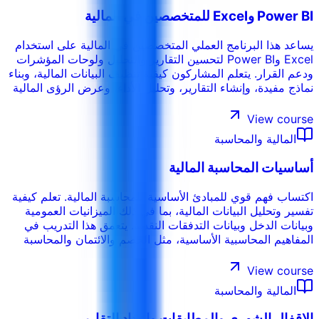
Power BI وExcel للمتخصصين في المالية
يساعد هذا البرنامج العملي المتخصصين في المالية على استخدام
Excel وPower BI لتحسين التقارير والتحليل ولوحات المؤشرات
ودعم القرار. يتعلم المشاركون كيفية تنظيف البيانات المالية، وبناء
نماذج مفيدة، وإنشاء التقارير، وتحليل الأداء، وعرض الرؤى المالية
بوضوح أكبر.
View course
المالية والمحاسبة
أساسيات المحاسبة المالية
اكتساب فهم قوي للمبادئ الأساسية للمحاسبة المالية. تعلم كيفية
تفسير وتحليل البيانات المالية، بما في ذلك الميزانيات العمومية
وبيانات الدخل وبيانات التدفقات النقدية. يتعمق هذا التدريب في
المفاهيم المحاسبية الأساسية، مثل الخصم والائتمان والمحاسبة
على أساس الاستحقاق والمعادلة المحاسبية الأساسية. ستتعلم
كيف تقوم الشركات بتسجيل معاملاتها المالية والإبلاغ عنها، مما
View course
يوفر لك القدرة على فهم الصحة المالية لأي مؤسسة. هذا مفيد جداً
المالية والمحاسبة
لأي شخص يريد أن يفهم كيف تتحرك الأموال من خلال الشركات.
الإقفال الشهري والمطابقات وإعداد التقارير