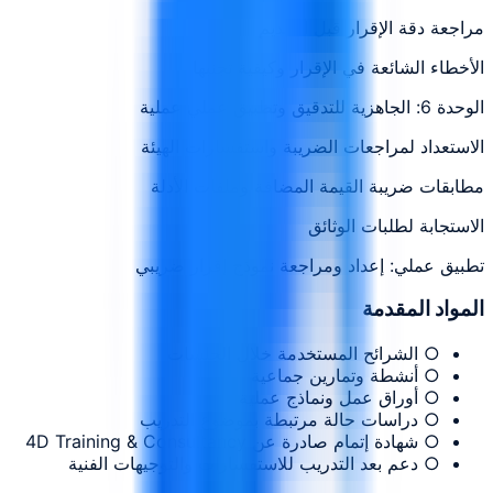
مراجعة دقة الإقرار قبل التقديم
الأخطاء الشائعة في الإقرار وكيفية تجنبها
الوحدة 6: الجاهزية للتدقيق وتطبيق عملي عملية
الاستعداد لمراجعات الضريبة واستفسارات الهيئة
مطابقات ضريبة القيمة المضافة وملفات الأدلة
الاستجابة لطلبات الوثائق
تطبيق عملي: إعداد ومراجعة نموذج إقرار ضريبي
المواد المقدمة
○ الشرائح المستخدمة خلال الجلسات
○ أنشطة وتمارين جماعية
○ أوراق عمل ونماذج عملية
○ دراسات حالة مرتبطة بموضوع التدريب
○ شهادة إتمام صادرة عن 4D Training & Consultancy
○ دعم بعد التدريب للاستفسارات والتوجيهات الفنية