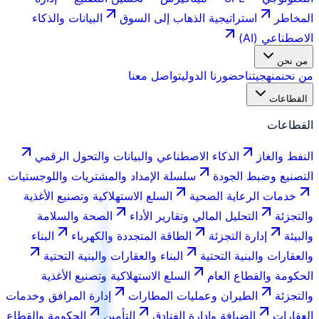
المخاطر
استراتيجية الذهاب إلى السوق
البيانات والذكاء
الاصطناعي (AI)
من نحن
من نحن
منهجيتنا
حضورنا الدولي
تواصل معنا
القطاعات
القطاعات
النفط والغاز
الذكاء الاصطناعي والبيانات والتحول الرقمي
التصنيع وضبط الجودة
سلسلة الإمداد والمشتريات واللوجستيات
خدمات الرعاية الصحية
السلع الاستهلاكية وتصنيع الأغذية
والتجزئة
التحليل المالي وتقارير الأداء
الصحة والسلامة
والبيئة
إدارة التجزئة
الطاقة المتجددة والكهرباء
البناء
والعقارات والبنية التحتية
البناء والعقارات والبنية التحتية
الحكومة والقطاع العام
السلع الاستهلاكية وتصنيع الأغذية
والتجزئة
الطيران وعمليات المطارات
إدارة المرافق وخدمات
العقارات
الضيافة وإدارة الفنادق
التأمين
الحكومة والقطاع