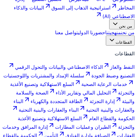
المخاطر
استراتيجية الذهاب إلى السوق
البيانات والذكاء
الاصطناعي (AI)
من نحن
من نحن
منهجيتنا
حضورنا الدولي
تواصل معنا
القطاعات
القطاعات
النفط والغاز
الذكاء الاصطناعي والبيانات والتحول الرقمي
التصنيع وضبط الجودة
سلسلة الإمداد والمشتريات واللوجستيات
خدمات الرعاية الصحية
السلع الاستهلاكية وتصنيع الأغذية
والتجزئة
التحليل المالي وتقارير الأداء
الصحة والسلامة
والبيئة
إدارة التجزئة
الطاقة المتجددة والكهرباء
البناء
والعقارات والبنية التحتية
البناء والعقارات والبنية التحتية
الحكومة والقطاع العام
السلع الاستهلاكية وتصنيع الأغذية
والتجزئة
الطيران وعمليات المطارات
إدارة المرافق وخدمات
العقارات
الضيافة وإدارة الفنادق
التأمين
الحكومة والقطاع