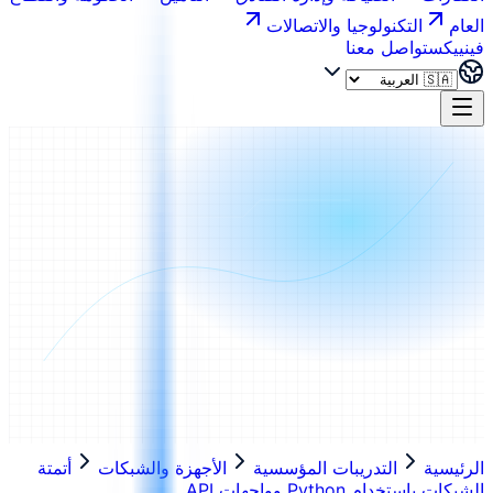
العام
التكنولوجيا والاتصالات
فينييكس
تواصل معنا
الرئيسية
التدريبات المؤسسية
الأجهزة والشبكات
أتمتة
الشبكات باستخدام Python وواجهات API