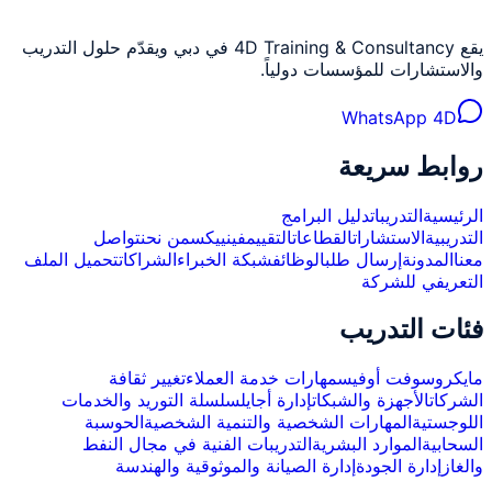
يقع 4D Training & Consultancy في دبي ويقدّم حلول التدريب
والاستشارات للمؤسسات دولياً.
WhatsApp 4D
روابط سريعة
الرئيسية
التدريبات
دليل البرامج
التدريبية
الاستشارات
القطاعات
التقييم
فينييكس
من نحن
تواصل
معنا
المدونة
إرسال طلب
الوظائف
شبكة الخبراء
الشراكات
تحميل الملف
التعريفي للشركة
فئات التدريب
مايكروسوفت أوفيس
مهارات خدمة العملاء
تغيير ثقافة
الشركات
الأجهزة والشبكات
إدارة أجايل
سلسلة التوريد والخدمات
اللوجستية
المهارات الشخصية والتنمية الشخصية
الحوسبة
السحابية
الموارد البشرية
التدريبات الفنية في مجال النفط
والغاز
إدارة الجودة
إدارة الصيانة والموثوقية والهندسة