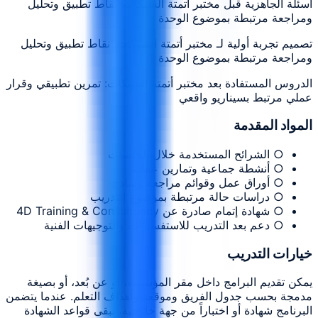
أسئلة الجاهزية قبل مختبر أتمتة الشبكات: نقاط تطبيق وتحليل
ومراجعة مرتبطة بموضوع الوحدة
تصميم تجربة أولية لـ مختبر أتمتة الشبكات: نقاط تطبيق وتحليل
ومراجعة مرتبطة بموضوع الوحدة
الدروس المستفادة بعد مختبر أتمتة الشبكات: تمرين تطبيقي وقرار
عملي مرتبط بسيناريو واقعي
المواد المقدمة
○ الشرائح المستخدمة خلال الجلسات
○ أنشطة جماعية وتمارين عملية
○ أوراق عمل وقوائم مراجعة ونماذج
○ دراسات حالة مرتبطة بموضوع التدريب
○ شهادة إتمام صادرة عن 4D Training & Consultancy
○ دعم بعد التدريب للاستفسارات والتوجيهات الفنية
خيارات التدريب
يمكن تقديم البرامج داخل مقر المؤسسة، أو عن بُعد، أو بصيغة
مدمجة بحسب جدول الفريق وموقعه وأهداف التعلم. عندما يتضمن
البرنامج شهادة أو اختباراً من جهة خارجية، تبقى قواعد الشهادة