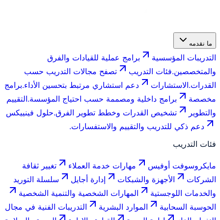
ما نقدمه
التدريبات المؤسسية
برامج عملية للقيادات والفرق
والمتخصصين.
فئات التدريب
تصفح مجالات التدريب حسب
القدرات.
الاستشارات
دعم استشاري مرتبط بتحسين الأداء.
برامج
مخصصة
برامج داخلية ومصممة حسب احتياج المؤسسة.
التقييم
والتطوير
تشخيص القدرات وخطط تطوير الفرق.
حلول فينييكس
دعم ذكي للتدريب والتقييم والاستفسارات.
فئات التدريب
مايكروسوفت أوفيس
مهارات خدمة العملاء
تغيير ثقافة
الشركات
الأجهزة والشبكات
إدارة أجايل
سلسلة التوريد
والخدمات اللوجستية
المهارات الشخصية والتنمية الشخصية
الحوسبة السحابية
الموارد البشرية
التدريبات الفنية في مجال