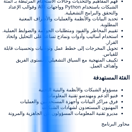
فهم المفاهيم والتحديات وحالات الاستخدام المرتبطة بـ أتمتة
الشبكات باستخدام Python وواجهات API وقوالب الإعداد
والتحقق والبرامج التشغيلية.
تحديد البيانات والأنظمة والعمليات والأطراف المعنية
المطلوبة.
تقييم المخاطر والقيود ومتطلبات الحوكمة والضوابط العملية.
استخدام أساليب وأدوات ونماذج تساعد على التحليل واتخاذ
القرار.
تحويل المخرجات إلى خطط عمل وتوصيات وتحسينات قابلة
للقياس.
تكييف المنهجية مع السياق التشغيلي ومستوى الفريق
وأهداف العمل.
الفئة المستهدفة
مسؤولو الشبكات والأنظمة والبنية التحتية
فنيو الدعم ومهندسو تقنية المعلومات
فرق مراكز البيانات وأجهزة المستخدمين والعمليات
المهنيون المستعدون لشهادات الشبكات
مديرو تقنية المعلومات المسؤولون عن الجاهزية والمرونة
محاور البرنامج