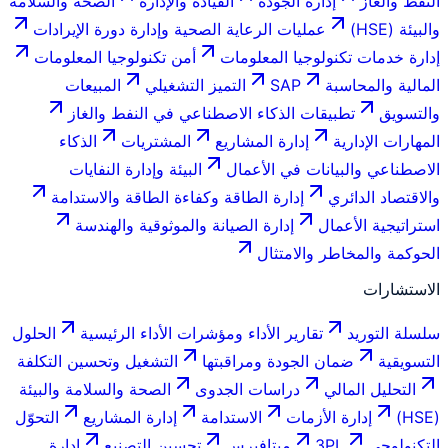
النفط والغاز
إدارة الجودة
القيادة والإدارة
الصحة والسلامة
والبيئة (HSE)
عمليات الرعاية الصحية وإدارة دورة الإيرادات
إدارة خدمات تكنولوجيا المعلومات
أمن تكنولوجيا المعلومات
المالية والمحاسبة
SAP
التميز التشغيلي
المبيعات
والتسويق
تطبيقات الذكاء الاصطناعي في النفط والغاز
المهارات الإدارية
إدارة المشاريع
المشتريات
الذكاء
الاصطناعي والبيانات في الأعمال
البيئة وإدارة النفايات
والاقتصاد الدائري
إدارة الطاقة وكفاءة الطاقة والاستدامة
استراتيجية الأعمال
إدارة الصيانة والموثوقية والهندسة
الحوكمة والمخاطر والامتثال
الاستشارات
سلسلة التوريد
تقارير الأداء ومؤشرات الأداء الرئيسية
الحلول
التسويقية
ضمان الجودة ومراقبتها
التشغيل وتحسين التكلفة
التحليل المالي
دراسات الجدوى
الصحة والسلامة والبيئة
(HSE)
إدارة الأزمات
الاستدامة
إدارة المشاريع
التحوّل
التكنولوجي
3PL
ميتافيرس
تحسين التصنيع
إدارة