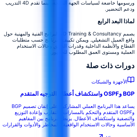
ورسومها خاضعة لسياسات الجهة المانحة، بينما تقدم 4D التدريب
ودعم التحضير.
لماذا البعد الرابع
يصمم 4D Training & Consultancy البرامج الفنية والمهنية حول
واقع العميل التشغيلي. ويمكن تكييف البرنامج حسب متطلبات
القطاع والأنظمة الداخلية وقدرات الفريق وحالات الاستخدام
العملية ومستوى العمق المطلوب للجمهور.
دورات ذات صلة
الأجهزة والشبكات
BGP وOSPF واستكشاف أعطال التوجيه المتقدم
يساعد هذا البرنامج العملي المشاركين على إتقان تصميم BGP
وOSPF المتقدم والتحكم بالمسارات والتقارب وإعادة التوزيع
والتصفية واستكشاف الأعطال. يربط البرنامج بين المفاهيم
الأساسية وحالات الاستخدام الواقعية والمخاطر والأدوات والقرارات
التشغيلية حتى يتمكن المشاركون من تطبيق ما يتعلمونه في بيئة
العمل. ويمكن تخصيص التدريب حسب القطاع والأنظمة الداخلية