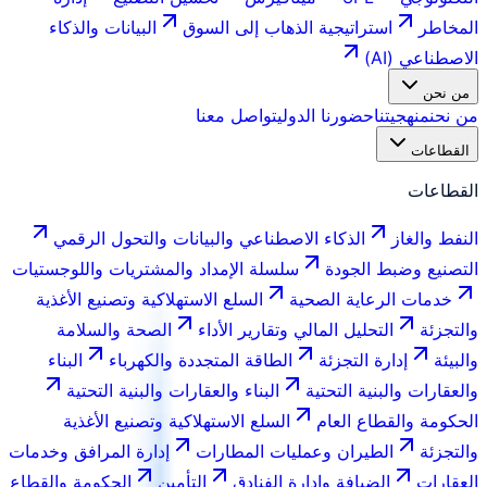
المخاطر
استراتيجية الذهاب إلى السوق
البيانات والذكاء
الاصطناعي (AI)
من نحن
من نحن
منهجيتنا
حضورنا الدولي
تواصل معنا
القطاعات
القطاعات
النفط والغاز
الذكاء الاصطناعي والبيانات والتحول الرقمي
التصنيع وضبط الجودة
سلسلة الإمداد والمشتريات واللوجستيات
خدمات الرعاية الصحية
السلع الاستهلاكية وتصنيع الأغذية
والتجزئة
التحليل المالي وتقارير الأداء
الصحة والسلامة
والبيئة
إدارة التجزئة
الطاقة المتجددة والكهرباء
البناء
والعقارات والبنية التحتية
البناء والعقارات والبنية التحتية
الحكومة والقطاع العام
السلع الاستهلاكية وتصنيع الأغذية
والتجزئة
الطيران وعمليات المطارات
إدارة المرافق وخدمات
العقارات
الضيافة وإدارة الفنادق
التأمين
الحكومة والقطاع