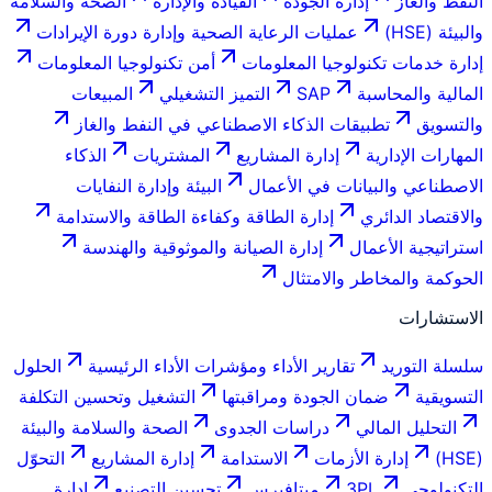
النفط والغاز
إدارة الجودة
القيادة والإدارة
الصحة والسلامة
والبيئة (HSE)
عمليات الرعاية الصحية وإدارة دورة الإيرادات
إدارة خدمات تكنولوجيا المعلومات
أمن تكنولوجيا المعلومات
المالية والمحاسبة
SAP
التميز التشغيلي
المبيعات
والتسويق
تطبيقات الذكاء الاصطناعي في النفط والغاز
المهارات الإدارية
إدارة المشاريع
المشتريات
الذكاء
الاصطناعي والبيانات في الأعمال
البيئة وإدارة النفايات
والاقتصاد الدائري
إدارة الطاقة وكفاءة الطاقة والاستدامة
استراتيجية الأعمال
إدارة الصيانة والموثوقية والهندسة
الحوكمة والمخاطر والامتثال
الاستشارات
سلسلة التوريد
تقارير الأداء ومؤشرات الأداء الرئيسية
الحلول
التسويقية
ضمان الجودة ومراقبتها
التشغيل وتحسين التكلفة
التحليل المالي
دراسات الجدوى
الصحة والسلامة والبيئة
(HSE)
إدارة الأزمات
الاستدامة
إدارة المشاريع
التحوّل
التكنولوجي
3PL
ميتافيرس
تحسين التصنيع
إدارة