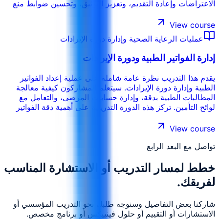
الاعتراضات وإعادة التقديم، وتعزيز التوثيق، وتحسين ضوابط منع
الرفض.
View course
عمليات الرعاية الصحية وإدارة دورة الإيرادات
إدارة الفواتير الطبية ودورة الإيرادات
يقدم هذا التدريب نظرة عامة شاملة على عملية إعداد الفواتير
الطبية وإدارة دورة الإيرادات. سيتعلم المشاركون كيفية معالجة
المطالبات الطبية بدقة، وإدارة حسابات المرضى، والتعامل مع
لوائح التأمين. تركز هذه الدورة التدريبية على أهمية دقة الفواتير
وتقديم المطالبات في الوقت المناسب وإدارة دورة الإيرادات
بفعالية.
View course
تواصل مع البعد الرابع
خطط لمسار التدريب أو الاستشارة المناسب
لفريقك.
شاركنا بعض التفاصيل وسنوجه طلبك نحو التدريب المؤسسي أو
الاستشارات أو التقييم أو حلول فينييكس أو برنامج مخصص.