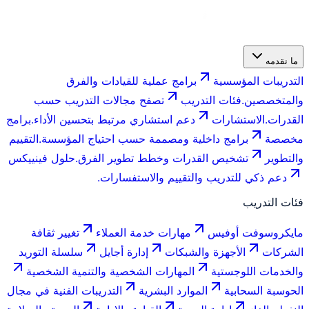
ما نقدمه
التدريبات المؤسسية
برامج عملية للقيادات والفرق
والمتخصصين.
فئات التدريب
تصفح مجالات التدريب حسب
القدرات.
الاستشارات
دعم استشاري مرتبط بتحسين الأداء.
برامج
مخصصة
برامج داخلية ومصممة حسب احتياج المؤسسة.
التقييم
والتطوير
تشخيص القدرات وخطط تطوير الفرق.
حلول فينييكس
دعم ذكي للتدريب والتقييم والاستفسارات.
فئات التدريب
مايكروسوفت أوفيس
مهارات خدمة العملاء
تغيير ثقافة
الشركات
الأجهزة والشبكات
إدارة أجايل
سلسلة التوريد
والخدمات اللوجستية
المهارات الشخصية والتنمية الشخصية
الحوسبة السحابية
الموارد البشرية
التدريبات الفنية في مجال