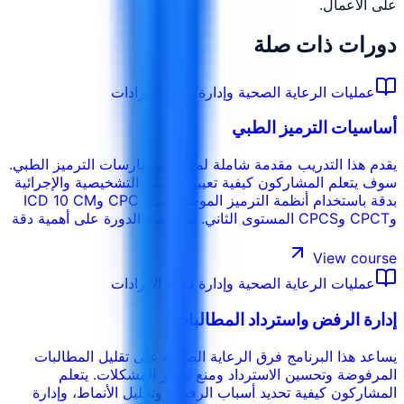
على الأعمال.
دورات ذات صلة
عمليات الرعاية الصحية وإدارة دورة الإيرادات
أساسيات الترميز الطبي
يقدم هذا التدريب مقدمة شاملة لمبادئ وممارسات الترميز الطبي.
سوف يتعلم المشاركون كيفية تعيين الرموز التشخيصية والإجرائية
بدقة باستخدام أنظمة الترميز الموحدة، مثل CPC وICD 10 CM
وCPCT وCPCS المستوى الثاني. تؤكد هذه الدورة على أهمية دقة
الترميز والامتثال للإرشادات التنظيمية والقدرة على تفسير الوثائق
الطبية. لمحة عامة عن الترميز الطبي ودوره في الرعاية الصحية
View course
مقدمة عن هيكلية ومتطلبات اختبار CPC (المبرمج المحترف
عمليات الرعاية الصحية وإدارة دورة الإيرادات
المعتمد).
إدارة الرفض واسترداد المطالبات
يساعد هذا البرنامج فرق الرعاية الصحية على تقليل المطالبات
المرفوضة وتحسين الاسترداد ومنع تكرار المشكلات. يتعلم
المشاركون كيفية تحديد أسباب الرفض، وتحليل الأنماط، وإدارة