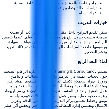
نماذج خاصة بالفوترة والمطالبات في الرعاية الصحية
دراسات حالة وتمارين عملية
شهادة إتمام
خيارات التدريب
يمكن تقديم البرامج داخل مقر المؤسسة، أو عن بُعد، أو بصيغة
مدمجة بحسب جدول الفريق وموقعه وأهداف التعلم. عندما يتضمن
البرنامج شهادة أو اختباراً من جهة خارجية، تبقى قواعد الشهادة
ورسومها خاضعة لسياسات الجهة المانحة، بينما تقدم 4D التدريب
ودعم التحضير.
لماذا البعد الرابع
تصمم 4D Training & Consultancy برامج إدارة الرعاية الصحية
حول تحديات عملية في الترميز والفوترة والمطالبات والتأمين
ودورة الإيرادات.
يمكن تكييف البرنامج حسب مستوى المشاركين
وبيئة الرعاية الصحية ومتطلبات التأمين والجهات الدافعة وسير
عمل التوثيق وأهداف المؤسسة.
يعمل المشاركون على سيناريوهات
رعاية صحية عملية وسير عمل مطالبات وحالات فوترة وأمثلة
توثيق وخطط تحسين.
يركز التدريب على تحسين الدقة وتعزيز
الامتثال وتحسين إدارة المطالبات وتقليل التأخير وتحقيق أثر عملي