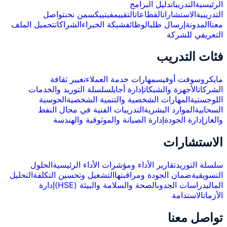
الرئيسية
التدريبات
دليل البرامج
التدريبية
الاستشارات
القطاعات
التقييم
فينييكس
من نحن
تواصل
معنا
المدونة
إرسال طلب
الوظائف
شبكة الخبراء
الشراكات
تحميل الملف
التعريفي للشركة
فئات التدريب
مايكروسوفت أوفيس
مهارات خدمة العملاء
تغيير ثقافة
الشركات
الأجهزة والشبكات
إدارة أجايل
سلسلة التوريد والخدمات
اللوجستية
المهارات الشخصية والتنمية الشخصية
الحوسبة
السحابية
الموارد البشرية
التدريبات الفنية في مجال النفط
والغاز
إدارة الجودة
إدارة الصيانة والموثوقية والهندسة
الاستشارات
سلسلة التوريد
تقارير الأداء ومؤشرات الأداء الرئيسية
الحلول
التسويقية
ضمان الجودة ومراقبتها
التشغيل وتحسين التكلفة
التحليل
المالي
دراسات الجدوى
الصحة والسلامة والبيئة (HSE)
إدارة
الأزمات
الاستدامة
تواصل معنا