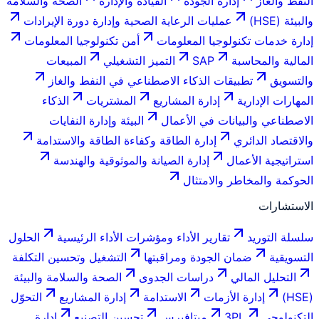
النفط والغاز
إدارة الجودة
القيادة والإدارة
الصحة والسلامة
والبيئة (HSE)
عمليات الرعاية الصحية وإدارة دورة الإيرادات
إدارة خدمات تكنولوجيا المعلومات
أمن تكنولوجيا المعلومات
المالية والمحاسبة
SAP
التميز التشغيلي
المبيعات
والتسويق
تطبيقات الذكاء الاصطناعي في النفط والغاز
المهارات الإدارية
إدارة المشاريع
المشتريات
الذكاء
الاصطناعي والبيانات في الأعمال
البيئة وإدارة النفايات
والاقتصاد الدائري
إدارة الطاقة وكفاءة الطاقة والاستدامة
استراتيجية الأعمال
إدارة الصيانة والموثوقية والهندسة
الحوكمة والمخاطر والامتثال
الاستشارات
سلسلة التوريد
تقارير الأداء ومؤشرات الأداء الرئيسية
الحلول
التسويقية
ضمان الجودة ومراقبتها
التشغيل وتحسين التكلفة
التحليل المالي
دراسات الجدوى
الصحة والسلامة والبيئة
(HSE)
إدارة الأزمات
الاستدامة
إدارة المشاريع
التحوّل
التكنولوجي
3PL
ميتافيرس
تحسين التصنيع
إدارة