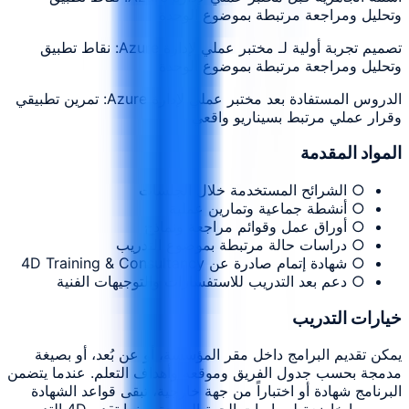
وتحليل ومراجعة مرتبطة بموضوع الوحدة
تصميم تجربة أولية لـ مختبر عملي لإدارة Azure: نقاط تطبيق
وتحليل ومراجعة مرتبطة بموضوع الوحدة
الدروس المستفادة بعد مختبر عملي لإدارة Azure: تمرين تطبيقي
وقرار عملي مرتبط بسيناريو واقعي
المواد المقدمة
○ الشرائح المستخدمة خلال الجلسات
○ أنشطة جماعية وتمارين عملية
○ أوراق عمل وقوائم مراجعة ونماذج
○ دراسات حالة مرتبطة بموضوع التدريب
○ شهادة إتمام صادرة عن 4D Training & Consultancy
○ دعم بعد التدريب للاستفسارات والتوجيهات الفنية
خيارات التدريب
يمكن تقديم البرامج داخل مقر المؤسسة، أو عن بُعد، أو بصيغة
مدمجة بحسب جدول الفريق وموقعه وأهداف التعلم. عندما يتضمن
البرنامج شهادة أو اختباراً من جهة خارجية، تبقى قواعد الشهادة