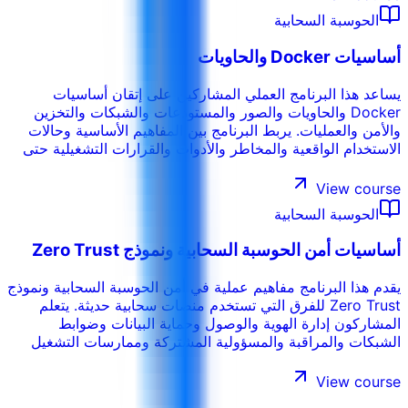
الداخلية ومستوى المشاركين وأهداف الأداء في المؤسسة.
الحوسبة السحابية
أساسيات Docker والحاويات
يساعد هذا البرنامج العملي المشاركين على إتقان أساسيات
Docker والحاويات والصور والمستودعات والشبكات والتخزين
والأمن والعمليات. يربط البرنامج بين المفاهيم الأساسية وحالات
الاستخدام الواقعية والمخاطر والأدوات والقرارات التشغيلية حتى
يتمكن المشاركون من تطبيق ما يتعلمونه في بيئة العمل. ويمكن
تخصيص التدريب حسب القطاع والأنظمة الداخلية ومستوى
View course
المشاركين وأهداف الأداء في المؤسسة.
الحوسبة السحابية
أساسيات أمن الحوسبة السحابية ونموذج Zero Trust
يقدم هذا البرنامج مفاهيم عملية في أمن الحوسبة السحابية ونموذج
Zero Trust للفرق التي تستخدم منصات سحابية حديثة. يتعلم
المشاركون إدارة الهوية والوصول وحماية البيانات وضوابط
الشبكات والمراقبة والمسؤولية المشتركة وممارسات التشغيل
الآمن في البيئات الهجينة والسحابية.
View course