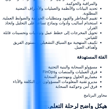
والمراقبة والحوكمة.
تحديد البيانات والأنظمة والعمليات والأطراف المعنية
المطلوبة.
تقييم المخاطر والقيود ومتطلبات الحوكمة والضوابط العملية.
استخدام أساليب وأدوات ونماذج تساعد على التحليل واتخاذ
القرار.
تحويل المخرجات إلى خطط عمل وتوصيات وتحسينات قابلة
للقياس.
تكييف المنهجية مع السياق التشغيلي ومستوى الفريق
وأهداف العمل.
الفئة المستهدفة
مسؤولو السحابة والبنية التحتية
فرق العمليات والمنصات وFinOps
معماريو الحلول ومهندسو السحابة
مديرو تقنية المعلومات المسؤولون عن التكلفة والأداء
فرق أمن وحوكمة السحابة
محاور البرنامج
هيكل واضح لرحلة التعلم.