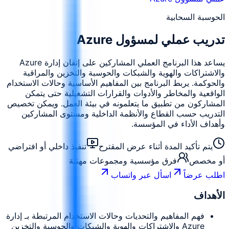
الحوسبة السحابية
تدريب عملي لمسؤول Azure
يساعد هذا البرنامج العملي المشاركين على إتقان إدارة Azure
والاشتراكات والهوية والشبكات والحوسبة والتخزين والمراقبة
والحوكمة. يربط البرنامج بين المفاهيم الأساسية وحالات الاستخدام
الواقعية والمخاطر والأدوات والقرارات التشغيلية حتى يتمكن
المشاركون من تطبيق ما يتعلمونه في بيئة العمل. ويمكن تخصيص
التدريب حسب القطاع والأنظمة الداخلية ومستوى المشاركين
وأهداف الأداء في المؤسسة.
يتم تأكيد المدة أثناء عرض المقترح
تنفيذ داخلي أو افتراضي
أو مخصص
فرق مؤسسية ومجموعات مهنية
اطلب عرضاً
اسأل عبر واتساب
الأهداف
فهم المفاهيم والتحديات وحالات الاستخدام المرتبطة بـ إدارة
Azure والاشتراكات والهوية والشبكات والحوسبة والتخزين