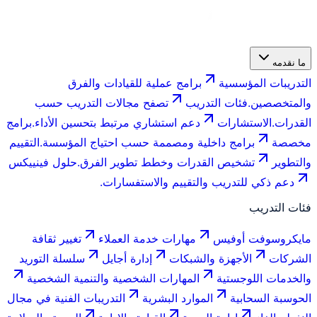
ما نقدمه
التدريبات المؤسسية
برامج عملية للقيادات والفرق
والمتخصصين.
فئات التدريب
تصفح مجالات التدريب حسب
القدرات.
الاستشارات
دعم استشاري مرتبط بتحسين الأداء.
برامج
مخصصة
برامج داخلية ومصممة حسب احتياج المؤسسة.
التقييم
والتطوير
تشخيص القدرات وخطط تطوير الفرق.
حلول فينييكس
دعم ذكي للتدريب والتقييم والاستفسارات.
فئات التدريب
مايكروسوفت أوفيس
مهارات خدمة العملاء
تغيير ثقافة
الشركات
الأجهزة والشبكات
إدارة أجايل
سلسلة التوريد
والخدمات اللوجستية
المهارات الشخصية والتنمية الشخصية
الحوسبة السحابية
الموارد البشرية
التدريبات الفنية في مجال