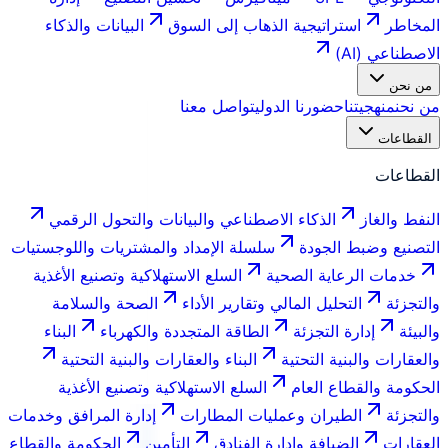
المخاطر
استراتيجية الذهاب إلى السوق
البيانات والذكاء
الاصطناعي (AI)
من نحن
من نحن
منهجيتنا
حضورنا الدولي
تواصل معنا
القطاعات
القطاعات
النفط والغاز
الذكاء الاصطناعي والبيانات والتحول الرقمي
التصنيع وضبط الجودة
سلسلة الإمداد والمشتريات واللوجستيات
خدمات الرعاية الصحية
السلع الاستهلاكية وتصنيع الأغذية
والتجزئة
التحليل المالي وتقارير الأداء
الصحة والسلامة
والبيئة
إدارة التجزئة
الطاقة المتجددة والكهرباء
البناء
والعقارات والبنية التحتية
البناء والعقارات والبنية التحتية
الحكومة والقطاع العام
السلع الاستهلاكية وتصنيع الأغذية
والتجزئة
الطيران وعمليات المطارات
إدارة المرافق وخدمات
العقارات
الضيافة وإدارة الفنادق
التأمين
الحكومة والقطاع