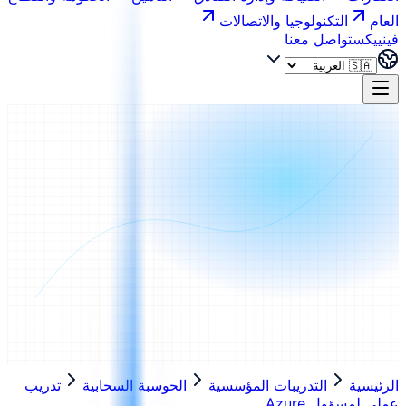
العام
التكنولوجيا والاتصالات
فينييكس
تواصل معنا
الرئيسية
التدريبات المؤسسية
الحوسبة السحابية
تدريب
عملي لمسؤول Azure