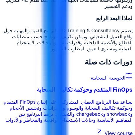
ورسومها خاضعة لسياسات الجهة المانحة، بينما تقدم 4D التدريب
ودعم التحضير.
لماذا البعد الرابع
يصمم 4D Training & Consultancy البرامج الفنية والمهنية حول
واقع العميل التشغيلي. ويمكن تكييف البرنامج حسب متطلبات
القطاع والأنظمة الداخلية وقدرات الفريق وحالات الاستخدام
العملية ومستوى العمق المطلوب للجمهور.
دورات ذات صلة
الحوسبة السحابية
FinOps المتقدم وحوكمة تكاليف السحابة
يساعد هذا البرنامج العملي المشاركين على إتقان FinOps المتقدم
وحوكمة تكاليف السحابة والوسوم والميزانيات وتحسين الأحجام
وshowback وchargeback والتحسين. يربط البرنامج بين
المفاهيم الأساسية وحالات الاستخدام الواقعية والمخاطر والأدوات
والقرارات التشغيلية حتى يتمكن المشاركون من تطبيق ما يتعلمونه
في بيئة العمل. ويمكن تخصيص التدريب حسب القطاع والأنظمة
View course