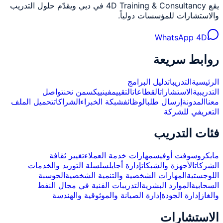
يقع 4D Training & Consultancy في دبي ويقدّم حلول التدريب
والاستشارات للمؤسسات دولياً.
WhatsApp 4D
روابط سريعة
الرئيسية
التدريبات
دليل البرامج
التدريبية
الاستشارات
القطاعات
التقييم
فينييكس
من نحن
تواصل
معنا
المدونة
إرسال طلب
الوظائف
شبكة الخبراء
الشراكات
تحميل الملف
التعريفي للشركة
فئات التدريب
مايكروسوفت أوفيس
مهارات خدمة العملاء
تغيير ثقافة
الشركات
الأجهزة والشبكات
إدارة أجايل
سلسلة التوريد والخدمات
اللوجستية
المهارات الشخصية والتنمية الشخصية
الحوسبة
السحابية
الموارد البشرية
التدريبات الفنية في مجال النفط
والغاز
إدارة الجودة
إدارة الصيانة والموثوقية والهندسة
الاستشارات