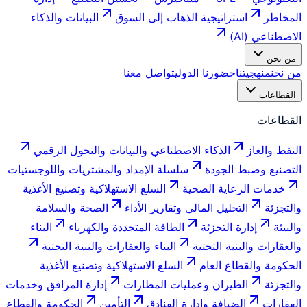
المخاطر
استراتيجية الذهاب إلى السوق
البيانات والذكاء
الاصطناعي (AI)
من نحن
من نحن
منهجيتنا
حضورنا الدولي
تواصل معنا
القطاعات
القطاعات
النفط والغاز
الذكاء الاصطناعي والبيانات والتحول الرقمي
التصنيع وضبط الجودة
سلسلة الإمداد والمشتريات واللوجستيات
خدمات الرعاية الصحية
السلع الاستهلاكية وتصنيع الأغذية
والتجزئة
التحليل المالي وتقارير الأداء
الصحة والسلامة
والبيئة
إدارة التجزئة
الطاقة المتجددة والكهرباء
البناء
والعقارات والبنية التحتية
البناء والعقارات والبنية التحتية
الحكومة والقطاع العام
السلع الاستهلاكية وتصنيع الأغذية
والتجزئة
الطيران وعمليات المطارات
إدارة المرافق وخدمات
العقارات
الضيافة وإدارة الفنادق
التأمين
الحكومة والقطاع