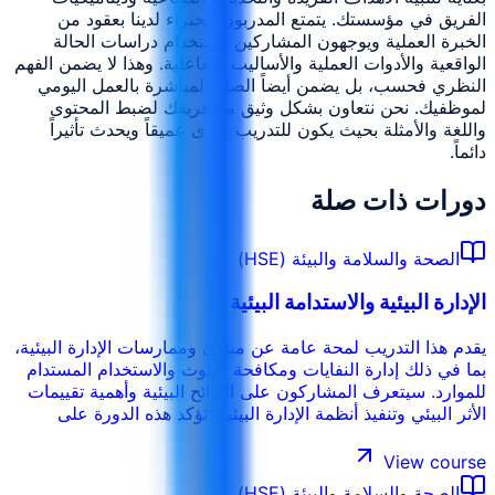
الفريق في مؤسستك. يتمتع المدربون الخبراء لدينا بعقود من
الخبرة العملية ويوجهون المشاركين باستخدام دراسات الحالة
الواقعية والأدوات العملية والأساليب التفاعلية. وهذا لا يضمن الفهم
النظري فحسب، بل يضمن أيضاً الصلة المباشرة بالعمل اليومي
لموظفيك. نحن نتعاون بشكل وثيق مع فريقك لضبط المحتوى
واللغة والأمثلة بحيث يكون للتدريب صدى عميقاً ويحدث تأثيراً
دائماً.
دورات ذات صلة
الصحة والسلامة والبيئة (HSE)
الإدارة البيئية والاستدامة البيئية
يقدم هذا التدريب لمحة عامة عن مبادئ وممارسات الإدارة البيئية،
بما في ذلك إدارة النفايات ومكافحة التلوث والاستخدام المستدام
للموارد. سيتعرف المشاركون على اللوائح البيئية وأهمية تقييمات
الأثر البيئي وتنفيذ أنظمة الإدارة البيئية. تؤكد هذه الدورة على
مسؤولية المنظمة في تقليل بصمتها البيئية وتعزيز الممارسات
المستدامة.
View course
الصحة والسلامة والبيئة (HSE)