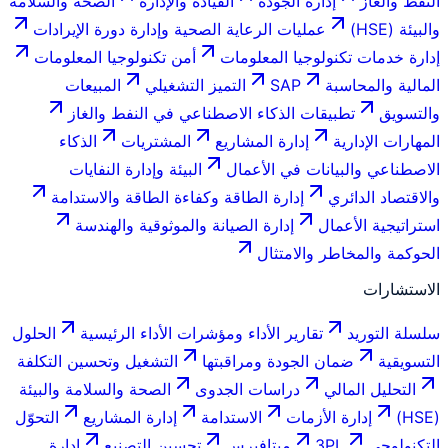
النفط والغاز
إدارة الجودة
القيادة والإدارة
الصحة والسلامة
والبيئة (HSE)
عمليات الرعاية الصحية وإدارة دورة الإيرادات
إدارة خدمات تكنولوجيا المعلومات
أمن تكنولوجيا المعلومات
المالية والمحاسبة
SAP
التميز التشغيلي
المبيعات
والتسويق
تطبيقات الذكاء الاصطناعي في النفط والغاز
المهارات الإدارية
إدارة المشاريع
المشتريات
الذكاء
الاصطناعي والبيانات في الأعمال
البيئة وإدارة النفايات
والاقتصاد الدائري
إدارة الطاقة وكفاءة الطاقة والاستدامة
استراتيجية الأعمال
إدارة الصيانة والموثوقية والهندسة
الحوكمة والمخاطر والامتثال
الاستشارات
سلسلة التوريد
تقارير الأداء ومؤشرات الأداء الرئيسية
الحلول
التسويقية
ضمان الجودة ومراقبتها
التشغيل وتحسين التكلفة
التحليل المالي
دراسات الجدوى
الصحة والسلامة والبيئة
(HSE)
إدارة الأزمات
الاستدامة
إدارة المشاريع
التحوّل
التكنولوجي
3PL
ميتافيرس
تحسين التصنيع
إدارة