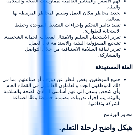
فهم الأسس والمعايير العالمية لممارسات الصحة والسلامة
والبيئة.
تحديد مخاطر مكان العمل وتقييم المخاطر المرتبطة بها
بفعالية.
تنفيذ تدابير التحكم وإجراءات التشغيل الموحدة وخطط
الاستجابة للطوارئ.
تعزيز الاستخدام السليم والامتثال لمعدات الحماية الشخصية.
تشجيع المسؤولية البيئية والاستدامة في العمل.
تعزيز ثقافة السلامة الاستباقية من خلال التواصل
والمشاركة.
الفئة المستهدفة
جميع الموظفين، بغض النظر عن دورهم أو صناعتهم، بما في
ذلك الموظفون الجدد والعاملون العاملون في القطاع العام
وأي شخص يسعى إلى فهم أساسي لمبادئ الصحة والسلامة
والبيئة. يتم إجراء تدريبات مصممة خصيصًا وفقًا لصناعة
الشركة وثقافتها.
محاور البرنامج
هيكل واضح لرحلة التعلم.