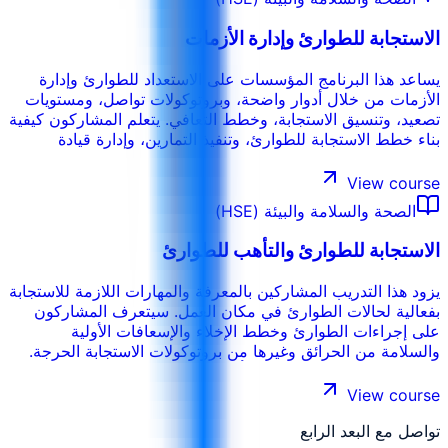
الاستجابة للطوارئ وإدارة الأزمات
يساعد هذا البرنامج المؤسسات على الاستعداد للطوارئ وإدارة
الأزمات من خلال أدوار واضحة، وبروتوكولات تواصل، ومستويات
تصعيد، وتنسيق الاستجابة، وخطط التعافي. يتعلم المشاركون كيفية
بناء خطط الاستجابة للطوارئ، وتنفيذ التمارين، وإدارة قيادة
الحادث، والتواصل تحت الضغط، وتحسين الجاهزية بعد التمارين أو
الأحداث الفعلية.
View course
الصحة والسلامة والبيئة (HSE)
الاستجابة للطوارئ والتأهب للطوارئ
يزود هذا التدريب المشاركين بالمعرفة والمهارات اللازمة للاستجابة
بفعالية لحالات الطوارئ في مكان العمل. سيتعرف المشاركون
على إجراءات الطوارئ وخطط الإخلاء والإسعافات الأولية
والسلامة من الحرائق وغيرها من بروتوكولات الاستجابة الحرجة.
تؤكد هذه الدورة على أهمية التأهب والقدرة على التصرف بسرعة
وحسم في حالات الطوارئ.
View course
تواصل مع البعد الرابع