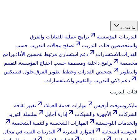
ما نقدمه
التدريبات المؤسسية
برامج عملية للقيادات والفرق
والمتخصصين.
فئات التدريب
تصفح مجالات التدريب حسب
القدرات.
الاستشارات
دعم استشاري مرتبط بتحسين الأداء.
برامج
مخصصة
برامج داخلية ومصممة حسب احتياج المؤسسة.
التقييم
والتطوير
تشخيص القدرات وخطط تطوير الفرق.
حلول فينييكس
دعم ذكي للتدريب والتقييم والاستفسارات.
فئات التدريب
مايكروسوفت أوفيس
مهارات خدمة العملاء
تغيير ثقافة
الشركات
الأجهزة والشبكات
إدارة أجايل
سلسلة التوريد
والخدمات اللوجستية
المهارات الشخصية والتنمية الشخصية
الحوسبة السحابية
الموارد البشرية
التدريبات الفنية في مجال