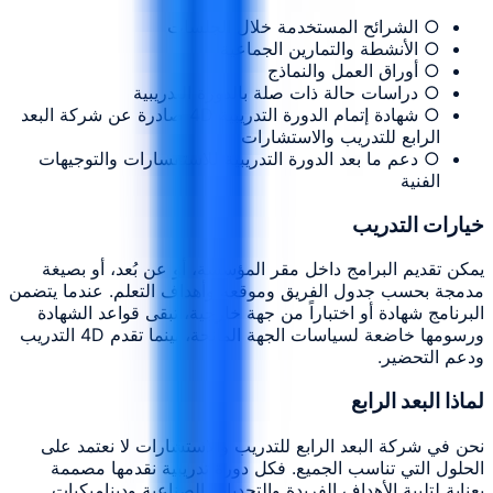
○ الشرائح المستخدمة خلال الجلسات
○ الأنشطة والتمارين الجماعية
○ أوراق العمل والنماذج
○ دراسات حالة ذات صلة بالدورة التدريبية
○ شهادة إتمام الدورة التدريبية 4D صادرة عن شركة البعد
الرابع للتدريب والاستشارات
○ دعم ما بعد الدورة التدريبية للاستفسارات والتوجيهات
الفنية
خيارات التدريب
يمكن تقديم البرامج داخل مقر المؤسسة، أو عن بُعد، أو بصيغة
مدمجة بحسب جدول الفريق وموقعه وأهداف التعلم. عندما يتضمن
البرنامج شهادة أو اختباراً من جهة خارجية، تبقى قواعد الشهادة
ورسومها خاضعة لسياسات الجهة المانحة، بينما تقدم 4D التدريب
ودعم التحضير.
لماذا البعد الرابع
نحن في شركة البعد الرابع للتدريب والاستشارات لا نعتمد على
الحلول التي تناسب الجميع. فكل دورة تدريبية نقدمها مصممة
بعناية لتلبية الأهداف الفريدة والتحديات الصناعية وديناميكيات