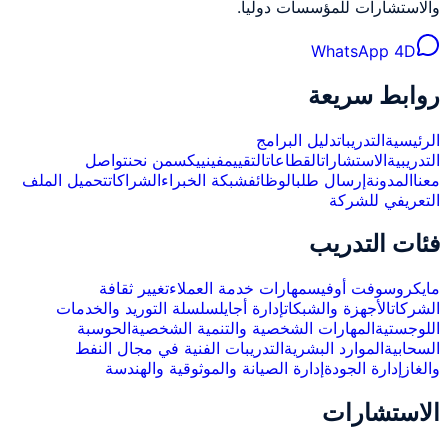
والاستشارات للمؤسسات دولياً.
WhatsApp 4D
روابط سريعة
الرئيسية
التدريبات
دليل البرامج
التدريبية
الاستشارات
القطاعات
التقييم
فينييكس
من نحن
تواصل
معنا
المدونة
إرسال طلب
الوظائف
شبكة الخبراء
الشراكات
تحميل الملف
التعريفي للشركة
فئات التدريب
مايكروسوفت أوفيس
مهارات خدمة العملاء
تغيير ثقافة
الشركات
الأجهزة والشبكات
إدارة أجايل
سلسلة التوريد والخدمات
اللوجستية
المهارات الشخصية والتنمية الشخصية
الحوسبة
السحابية
الموارد البشرية
التدريبات الفنية في مجال النفط
والغاز
إدارة الجودة
إدارة الصيانة والموثوقية والهندسة
الاستشارات