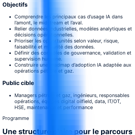
Objectifs
Comprendre les principaux cas d’usage IA dans
l’amont, le midstream et l’aval.
Relier données industrielles, modèles analytiques et
décisions opérationnelles.
Prioriser les opportunités selon valeur, risque,
faisabilité et maturité des données.
Définir des contrôles de gouvernance, validation et
supervision humaine.
Construire une roadmap d’adoption IA adaptée aux
opérations pétrole et gaz.
Public cible
Managers pétrole et gaz, ingénieurs, responsables
opérations, équipes digital oilfield, data, IT/OT,
HSE, maintenance et performance
Programme
Une structure claire pour le parcours