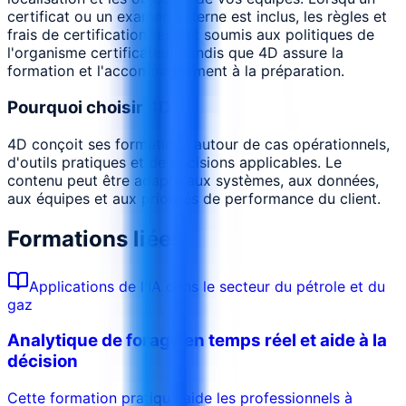
certificat ou un examen externe est inclus, les règles et
frais de certification restent soumis aux politiques de
l'organisme certificateur, tandis que 4D assure la
formation et l'accompagnement à la préparation.
Pourquoi choisir 4D
4D conçoit ses formations autour de cas opérationnels,
d'outils pratiques et de décisions applicables. Le
contenu peut être adapté aux systèmes, aux données,
aux équipes et aux priorités de performance du client.
Formations liées
Applications de l'IA dans le secteur du pétrole et du
gaz
Analytique de forage en temps réel et aide à la
décision
Cette formation pratique aide les professionnels à