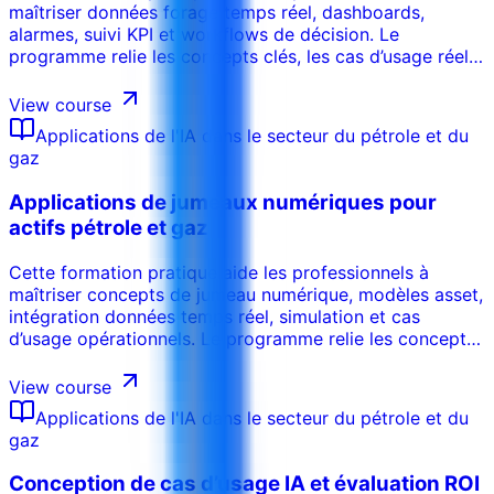
maîtriser données forage temps réel, dashboards,
alarmes, suivi KPI et workflows de décision. Le
programme relie les concepts clés, les cas d’usage réels,
les risques, les outils et les décisions opérationnelles afin
que les participants puissent appliquer les acquis dans
View course
leur environnement de travail. La formation peut être
Applications de l'IA dans le secteur du pétrole et du
adaptée au secteur, aux systèmes internes, au niveau
gaz
des participants et aux objectifs de performance de
l’organisation.
Applications de jumeaux numériques pour
actifs pétrole et gaz
Cette formation pratique aide les professionnels à
maîtriser concepts de jumeau numérique, modèles asset,
intégration données temps réel, simulation et cas
d’usage opérationnels. Le programme relie les concepts
clés, les cas d’usage réels, les risques, les outils et les
décisions opérationnelles afin que les participants
View course
puissent appliquer les acquis dans leur environnement
Applications de l'IA dans le secteur du pétrole et du
de travail. La formation peut être adaptée au secteur,
gaz
aux systèmes internes, au niveau des participants et aux
objectifs de performance de l’organisation.
Conception de cas d’usage IA et évaluation ROI