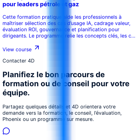
pour leaders pétrole et gaz
Cette formation pratique aide les professionnels à
maîtriser sélection des cas d’usage IA, cadrage valeur,
évaluation ROI, gouvernance et planification pour
dirigeants. Le programme relie les concepts clés, les cas
d’usage réels, les risques, les outils et les décisions
opérationnelles afin que les participants puissent
View course
appliquer les acquis dans leur environnement de travail.
La formation peut être adaptée au secteur, aux
Contacter 4D
systèmes internes, au niveau des participants et aux
Planifiez le bon parcours de
objectifs de performance de l’organisation.
formation ou de conseil pour votre
équipe.
Partagez quelques détails et 4D orientera votre
demande vers la formation, le conseil, l’évaluation,
Phoenix ou un programme sur mesure.