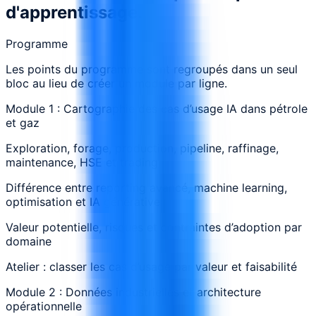
d'apprentissage.
Programme
Les points du programme sont regroupés dans un seul
bloc au lieu de créer un module par ligne.
Module 1 : Cartographie des cas d’usage IA dans pétrole
et gaz
Exploration, forage, production, pipeline, raffinage,
maintenance, HSE et trading
Différence entre reporting avancé, machine learning,
optimisation et IA générative
Valeur potentielle, risques et contraintes d’adoption par
domaine
Atelier : classer les cas d’usage par valeur et faisabilité
Module 2 : Données industrielles et architecture
opérationnelle