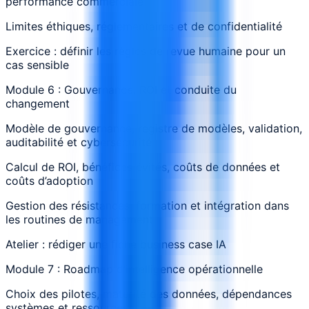
performance commerciale
Limites éthiques, réglementaires et de confidentialité
Exercice : définir les règles de revue humaine pour un
cas sensible
Module 6 : Gouvernance, ROI et conduite du
changement
Modèle de gouvernance, registre de modèles, validation,
auditabilité et cybersécurité
Calcul de ROI, bénéfices évités, coûts de données et
coûts d’adoption
Gestion des résistances, formation et intégration dans
les routines de management
Atelier : rédiger une fiche business case IA
Module 7 : Roadmap d’intelligence opérationnelle
Choix des pilotes, maturité des données, dépendances
systèmes et ressources