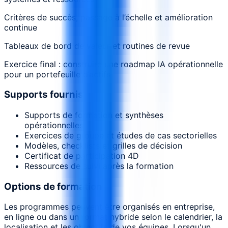
Critères de succès, passage à l’échelle et amélioration
continue
Tableaux de bord de valeur et routines de revue
Exercice final : construire une roadmap IA opérationnelle
pour un portefeuille d’actifs
Supports fournis
Supports de formation et synthèses
opérationnelles
Exercices de groupe et études de cas sectorielles
Modèles, checklists et grilles de décision
Certificat de participation 4D
Ressources de suivi après la formation
Options de formation
Les programmes peuvent être organisés en entreprise,
en ligne ou dans un format hybride selon le calendrier, la
localisation et les objectifs de vos équipes. Lorsqu'un