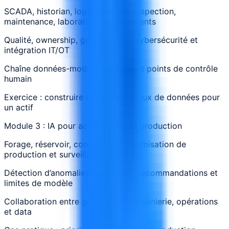
SCADA, historian, logs, sismique, inspection,
maintenance, laboratoire et documents
Qualité, ownership, gouvernance, cybersécurité et
intégration IT/OT
Chaîne données-modèle-décision et points de contrôle
humain
Exercice : construire une carte de flux de données pour
un actif
Module 3 : IA pour actifs amont et production
Forage, réservoir, complétions, optimisation de
production et surveillance des puits
Détection d’anomalies, prédiction, recommandations et
limites de modèle
Collaboration entre géosciences, ingénierie, opérations
et data