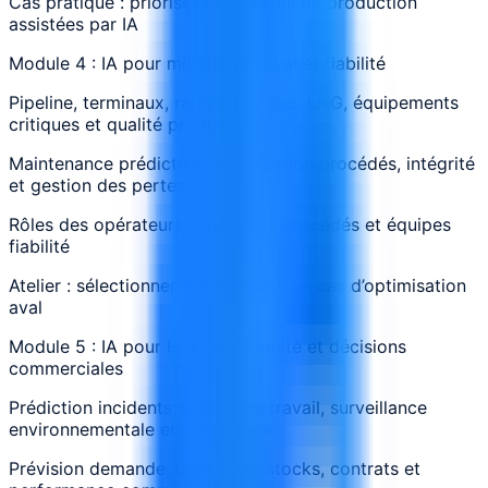
Cas pratique : prioriser des alertes de production
assistées par IA
Module 4 : IA pour midstream, aval et fiabilité
Pipeline, terminaux, raffineries, gaz, LNG, équipements
critiques et qualité produit
Maintenance prédictive, optimisation procédés, intégrité
et gestion des pertes
Rôles des opérateurs, ingénieurs procédés et équipes
fiabilité
Atelier : sélectionner des KPI pour un cas d’optimisation
aval
Module 5 : IA pour HSE, conformité et décisions
commerciales
Prédiction incidents, permis de travail, surveillance
environnementale et conformité
Prévision demande, logistique, stocks, contrats et