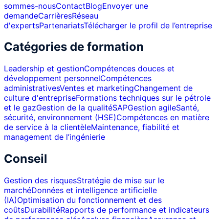
sommes-nous
Contact
Blog
Envoyer une
demande
Carrières
Réseau
d'experts
Partenariats
Télécharger le profil de l’entreprise
Catégories de formation
Leadership et gestion
Compétences douces et
développement personnel
Compétences
administratives
Ventes et marketing
Changement de
culture d'entreprise
Formations techniques sur le pétrole
et le gaz
Gestion de la qualité
SAP
Gestion agile
Santé,
sécurité, environnement (HSE)
Compétences en matière
de service à la clientèle
Maintenance, fiabilité et
management de l’ingénierie
Conseil
Gestion des risques
Stratégie de mise sur le
marché
Données et intelligence artificielle
(IA)
Optimisation du fonctionnement et des
coûts
Durabilité
Rapports de performance et indicateurs