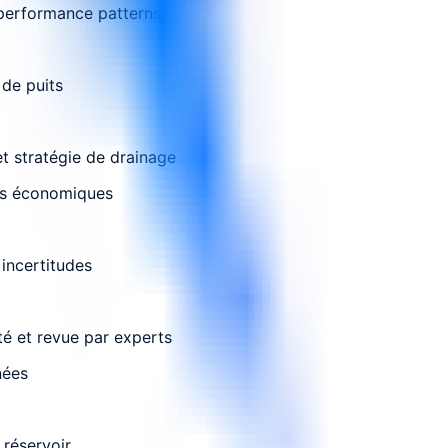
t performance patterns
de puits
 et stratégie de drainage
tifs économiques
incertitudes
té et revue par experts
nées
 réservoir