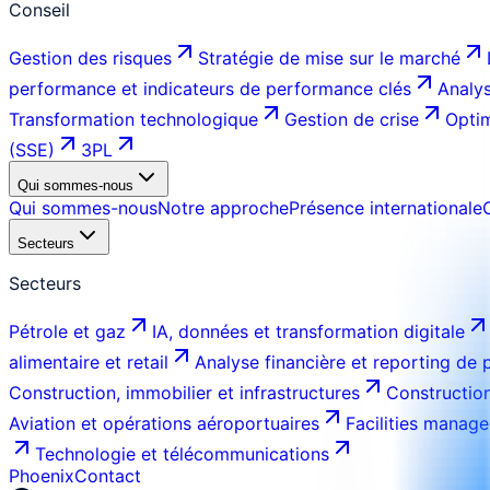
Conseil
Gestion des risques
Stratégie de mise sur le marché
performance et indicateurs de performance clés
Analys
Transformation technologique
Gestion de crise
Optim
(SSE)
3PL
Qui sommes-nous
Qui sommes-nous
Notre approche
Présence internationale
Secteurs
Secteurs
Pétrole et gaz
IA, données et transformation digitale
alimentaire et retail
Analyse financière et reporting de
Construction, immobilier et infrastructures
Construction
Aviation et opérations aéroportuaires
Facilities manage
Technologie et télécommunications
Phoenix
Contact