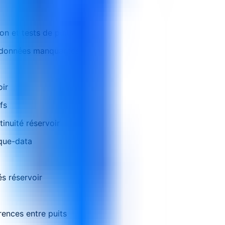
on et tests de puits
t données manquantes
oir
fs
tinuité réservoir
que-data
és réservoir
rences entre puits