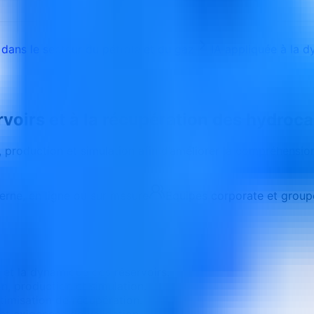
A dans le secteur du pétrole et du gaz
IA appliquée à la d
voirs et à la récupération des hydroc
s, production et simulation afin d’améliorer la compréhensi
terne, en ligne ou sur mesure
Équipes corporate et group
 et la dynamique des réservoirs.
n, production et simulation.
timisation de récupération.
 et exigences de validation.