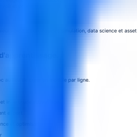
rvoir et production.
énieurs production, équipes simulation, data science et as
 d'apprentissage.
 au lieu de créer un module par ligne.
 et incertitude subsurface
ent expert
ance et optimisation
r