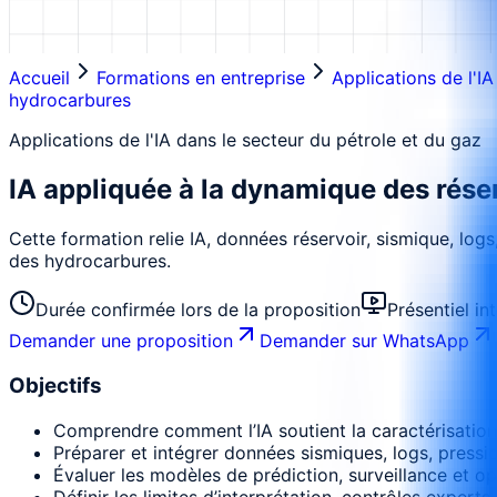
Accueil
Formations en entreprise
Applications de l'I
hydrocarbures
Applications de l'IA dans le secteur du pétrole et du gaz
IA appliquée à la dynamique des réser
Cette formation relie IA, données réservoir, sismique, log
des hydrocarbures.
Durée confirmée lors de la proposition
Présentiel in
Demander une proposition
Demander sur WhatsApp
Objectifs
Comprendre comment l’IA soutient la caractérisation
Préparer et intégrer données sismiques, logs, pressio
Évaluer les modèles de prédiction, surveillance et op
Définir les limites d’interprétation, contrôles experts