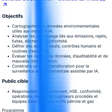
Objectifs
Cartographier les données environnementales
utiles aux modèles IA.
Analyser les cas d’usage liés aux émissions, rejets,
fuites, déchets et conformité.
Définir des alertes, seuils, contrôles humains et
routines d’escalade.
Évaluer les risques de données, d’auditabilité et de
mauvaise interprétation.
Construire un plan d’amélioration pour la
surveillance environnementale assistée par IA.
Public cible
Responsables environnement, HSE, conformité,
opérations, durabilité, ingénieurs procédés et
équipes data liées aux actifs pétrole et gaz
Programme