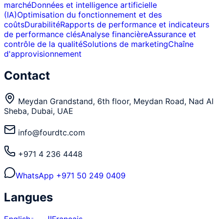
marché
Données et intelligence artificielle
(IA)
Optimisation du fonctionnement et des
coûts
Durabilité
Rapports de performance et indicateurs
de performance clés
Analyse financière
Assurance et
contrôle de la qualité
Solutions de marketing
Chaîne
d'approvisionnement
Contact
Meydan Grandstand, 6th floor, Meydan Road, Nad Al
Sheba, Dubai, UAE
info@fourdtc.com
+971 4 236 4448
WhatsApp
+971 50 249 0409
Langues
English
العربية
Français