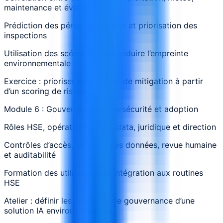
maintenance et événements
Prédiction des périodes à risque et priorisation des
inspections
Utilisation des scénarios pour réduire l’empreinte
environnementale
Exercice : prioriser des actions de mitigation à partir
d’un scoring de risque
Module 6 : Gouvernance, cybersécurité et adoption
Rôles HSE, opérations, IT/OT, data, juridique et direction
Contrôles d’accès, intégrité des données, revue humaine
et auditabilité
Formation des utilisateurs et intégration aux routines
HSE
Atelier : définir les contrôles de gouvernance d’une
solution IA environnementale