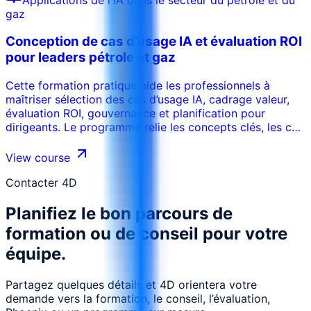
de travail. La formation peut être adaptée au secteur,
gaz
aux systèmes internes, au niveau des participants et aux
objectifs de performance de l’organisation.
Conception de cas d’usage IA et évaluation ROI
pour leaders pétrole et gaz
Cette formation pratique aide les professionnels à
maîtriser sélection des cas d’usage IA, cadrage valeur,
évaluation ROI, gouvernance et planification pour
dirigeants. Le programme relie les concepts clés, les cas
d’usage réels, les risques, les outils et les décisions
opérationnelles afin que les participants puissent
View course
appliquer les acquis dans leur environnement de travail.
La formation peut être adaptée au secteur, aux
Contacter 4D
systèmes internes, au niveau des participants et aux
Planifiez le bon parcours de
objectifs de performance de l’organisation.
formation ou de conseil pour votre
équipe.
Partagez quelques détails et 4D orientera votre
demande vers la formation, le conseil, l’évaluation,