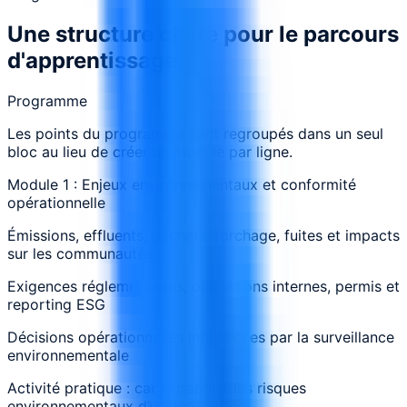
Une structure claire pour le parcours
d'apprentissage.
Programme
Les points du programme sont regroupés dans un seul
bloc au lieu de créer un module par ligne.
Module 1 : Enjeux environnementaux et conformité
opérationnelle
Émissions, effluents, déchets, torchage, fuites et impacts
sur les communautés
Exigences réglementaires, obligations internes, permis et
reporting ESG
Décisions opérationnelles influencées par la surveillance
environnementale
Activité pratique : cartographier les risques
environnementaux d’un actif