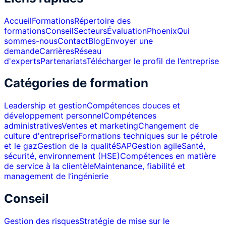
Accueil
Formations
Répertoire des
formations
Conseil
Secteurs
Évaluation
Phoenix
Qui
sommes-nous
Contact
Blog
Envoyer une
demande
Carrières
Réseau
d'experts
Partenariats
Télécharger le profil de l’entreprise
Catégories de formation
Leadership et gestion
Compétences douces et
développement personnel
Compétences
administratives
Ventes et marketing
Changement de
culture d'entreprise
Formations techniques sur le pétrole
et le gaz
Gestion de la qualité
SAP
Gestion agile
Santé,
sécurité, environnement (HSE)
Compétences en matière
de service à la clientèle
Maintenance, fiabilité et
management de l’ingénierie
Conseil
Gestion des risques
Stratégie de mise sur le