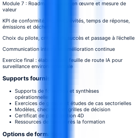
Module 7 : Roadmap de mise en œuvre et mesure de
valeur
KPI de conformité, incidents évités, temps de réponse,
émissions et déchets
Choix du pilote, critères de succès et passage à l’échelle
Communication interne et amélioration continue
Exercice final : élaborer une feuille de route IA pour
surveillance environnementale
Supports fournis
Supports de formation et synthèses
opérationnelles
Exercices de groupe et études de cas sectorielles
Modèles, checklists et grilles de décision
Certificat de participation 4D
Ressources de suivi après la formation
Options de formation