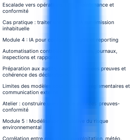
Escalade vers opérations, HSE, maintenance et
conformité
Cas pratique : traiter une alerte IA sur émission
inhabituelle
Module 4 : IA pour conformité, audit et reporting
Automatisation contrôlée des preuves, journaux,
inspections et rapports
Préparation aux audits, conservation des preuves et
cohérence des déclarations
Limites des modèles pour décisions réglementaires et
communication externe
Atelier : construire une matrice données-preuves-
conformité
Module 5 : Modélisation prédictive du risque
environnemental
Corrélation entre conditions d’exploitation, météo,