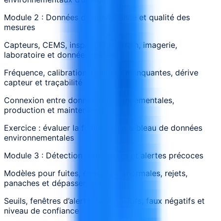
Module 2 : Données de surveillance et qualité des
mesures
Capteurs, CEMS, inspections terrain, imagerie,
laboratoire et données météo
Fréquence, calibration, données manquantes, dérive
capteur et traçabilité
Connexion entre données environnementales,
production et maintenance
Exercice : évaluer la fiabilité d’un tableau de données
environnementales
Module 3 : Détection d’anomalies et alertes précoces
Modèles pour fuites, émissions anormales, rejets,
panaches et dépassements
Seuils, fenêtres d’alerte, faux positifs, faux négatifs et
niveau de confiance