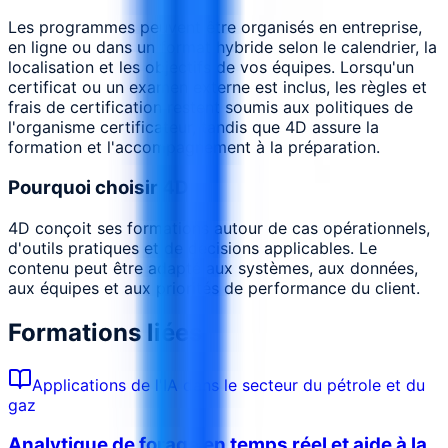
Les programmes peuvent être organisés en entreprise,
en ligne ou dans un format hybride selon le calendrier, la
localisation et les objectifs de vos équipes. Lorsqu'un
certificat ou un examen externe est inclus, les règles et
frais de certification restent soumis aux politiques de
l'organisme certificateur, tandis que 4D assure la
formation et l'accompagnement à la préparation.
Pourquoi choisir 4D
4D conçoit ses formations autour de cas opérationnels,
d'outils pratiques et de décisions applicables. Le
contenu peut être adapté aux systèmes, aux données,
aux équipes et aux priorités de performance du client.
Formations liées
Applications de l'IA dans le secteur du pétrole et du
gaz
Analytique de forage en temps réel et aide à la