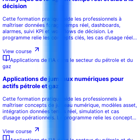
décision
Cette formation pratique aide les professionnels à
maîtriser données forage temps réel, dashboards,
alarmes, suivi KPI et workflows de décision. Le
programme relie les concepts clés, les cas d’usage réels,
les risques, les outils et les décisions opérationnelles afin
que les participants puissent appliquer les acquis dans
View course
leur environnement de travail. La formation peut être
Applications de l'IA dans le secteur du pétrole et du
adaptée au secteur, aux systèmes internes, au niveau
gaz
des participants et aux objectifs de performance de
l’organisation.
Applications de jumeaux numériques pour
actifs pétrole et gaz
Cette formation pratique aide les professionnels à
maîtriser concepts de jumeau numérique, modèles asset,
intégration données temps réel, simulation et cas
d’usage opérationnels. Le programme relie les concepts
clés, les cas d’usage réels, les risques, les outils et les
décisions opérationnelles afin que les participants
View course
puissent appliquer les acquis dans leur environnement
Applications de l'IA dans le secteur du pétrole et du